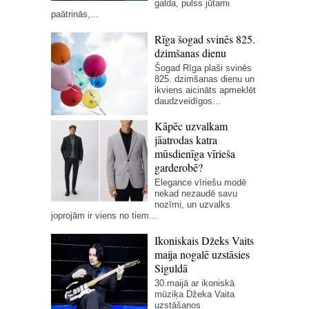
galda, pulss jūtami
paātrinās,...
Rīga šogad svinēs 825.
dzimšanas dienu
Šogad Rīga plaši svinēs
825. dzimšanas dienu un
ikviens aicināts apmeklēt
daudzveidīgos...
Kāpēc uzvalkam
jāatrodas katra
mūsdienīga vīrieša
garderobē?
Elegance vīriešu modē
nekad nezaudē savu
nozīmi, un uzvalks
joprojām ir viens no tiem...
Ikoniskais Džeks Vaits
maija nogalē uzstāsies
Siguldā
30.maijā ar ikoniskā
mūziķa Džeka Vaita
uzstāšanos