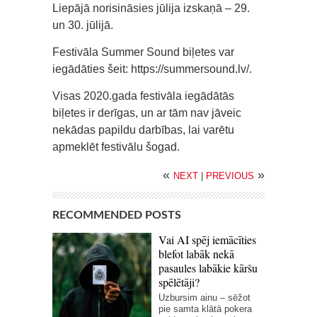
Liepājā norisināsies jūlija izskaņā – 29.
un 30. jūlijā.
Festivāla Summer Sound biļetes var
iegādāties šeit: https://summersound.lv/.
Visas 2020.gada festivāla iegādātās
biļetes ir derīgas, un ar tām nav jāveic
nekādas papildu darbības, lai varētu
apmeklēt festivālu šogad.
«
»
NEXT
|
PREVIOUS
RECOMMENDED POSTS
Vai AI spēj iemācīties
blefot labāk nekā
pasaules labākie kāršu
spēlētāji?
Uzbursim ainu – sēžot
pie samta klātā pokera