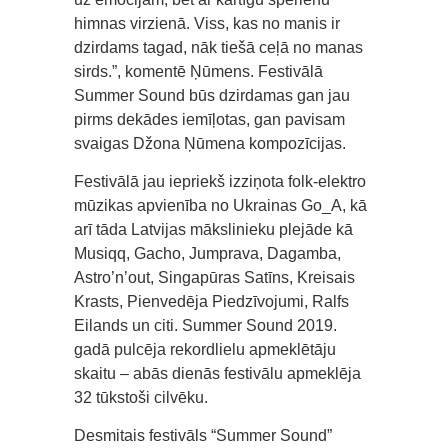
himnas virzienā. Viss, kas no manis ir
dzirdams tagad, nāk tiešā ceļā no manas
sirds.”, komentē Ņūmens. Festivālā
Summer Sound būs dzirdamas gan jau
pirms dekādes iemīļotas, gan pavisam
svaigas Džona Ņūmena kompozīcijas.
Festivālā jau iepriekš izziņota folk-elektro
mūzikas apvienība no Ukrainas Go_A, kā
arī tāda Latvijas mākslinieku plejāde kā
Musiqq, Gacho, Jumprava, Dagamba,
Astro’n’out, Singapūras Satīns, Kreisais
Krasts, Pienvedēja Piedzīvojumi, Ralfs
Eilands un citi. Summer Sound 2019.
gadā pulcēja rekordlielu apmeklētāju
skaitu – abās dienās festivālu apmeklēja
32 tūkstoši cilvēku.
Desmitais festivāls “Summer Sound”