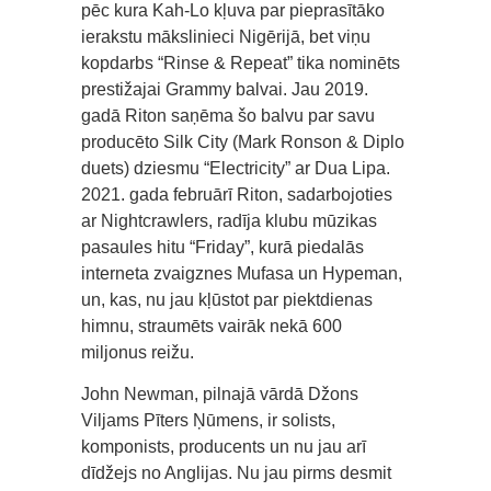
pēc kura Kah-Lo kļuva par pieprasītāko
ierakstu mākslinieci Nigērijā, bet viņu
kopdarbs “Rinse & Repeat” tika nominēts
prestižajai Grammy balvai. Jau 2019.
gadā Riton saņēma šo balvu par savu
producēto Silk City (Mark Ronson & Diplo
duets) dziesmu “Electricity” ar Dua Lipa.
2021. gada februārī Riton, sadarbojoties
ar Nightcrawlers, radīja klubu mūzikas
pasaules hitu “Friday”, kurā piedalās
interneta zvaigznes Mufasa un Hypeman,
un, kas, nu jau kļūstot par piektdienas
himnu, straumēts vairāk nekā 600
miljonus reižu.
John Newman, pilnajā vārdā Džons
Viljams Pīters Ņūmens, ir solists,
komponists, producents un nu jau arī
dīdžejs no Anglijas. Nu jau pirms desmit