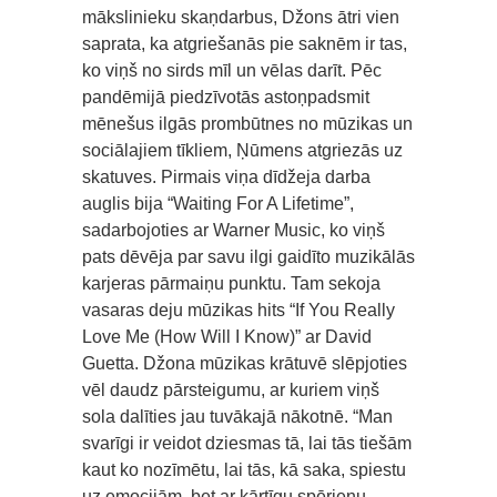
mākslinieku skaņdarbus, Džons ātri vien
saprata, ka atgriešanās pie saknēm ir tas,
ko viņš no sirds mīl un vēlas darīt. Pēc
pandēmijā piedzīvotās astoņpadsmit
mēnešus ilgās prombūtnes no mūzikas un
sociālajiem tīkliem, Ņūmens atgriezās uz
skatuves. Pirmais viņa dīdžeja darba
auglis bija “Waiting For A Lifetime”,
sadarbojoties ar Warner Music, ko viņš
pats dēvēja par savu ilgi gaidīto muzikālās
karjeras pārmaiņu punktu. Tam sekoja
vasaras deju mūzikas hits “If You Really
Love Me (How Will I Know)” ar David
Guetta. Džona mūzikas krātuvē slēpjoties
vēl daudz pārsteigumu, ar kuriem viņš
sola dalīties jau tuvākajā nākotnē. “Man
svarīgi ir veidot dziesmas tā, lai tās tiešām
kaut ko nozīmētu, lai tās, kā saka, spiestu
uz emocijām, bet ar kārtīgu spērienu