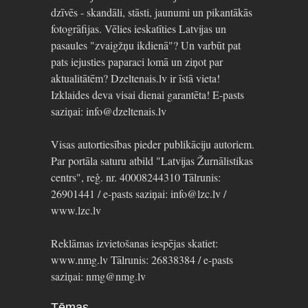
dzīvēs - skandāli, stāsti, jaunumi un pikantākās
fotogrāfijas. Vēlies ieskatīties Latvijas un
pasaules "zvaigžņu ikdienā"? Un varbūt pat
pats iejusties paparaci lomā un ziņot par
aktualitātēm? Dzeltenais.lv ir īstā vieta!
Izklaides deva visai dienai garantēta! E-pasts
saziņai: info@dzeltenais.lv
Visas autortiesības pieder publikāciju autoriem.
Par portāla saturu atbild "Latvijas Žurnālistikas
centrs", reģ. nr. 40008244310 Tālrunis:
26901441 / e-pasts saziņai: info@lzc.lv /
www.lzc.lv
Reklāmas izvietošanas iespējas skatiet:
www.nmg.lv Tālrunis: 26838384 / e-pasts
saziņai: nmg@nmg.lv
Tēmas