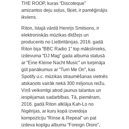
THE ROOP, kuras “Discoteque”
amizantos deju soļus, šķiet, ir pamēģinājis
ikviens.
Riton, īstajā vārdā Henrijs Smitsons, ir
elektroniskās mūzikas dīdžejs un
producents no Lielbritānijas. 2016. gadā
Riton bija “BBC Radio 1” top mākslinieks,
izdevuma “DJ Mag” gada albuma statusā
ar “Eine Kleine Nacht Music” un turpināja
gūt panākumus ar “Turn Me On”, kas
Spotify u.c. mūzikas straumēšanas vietnēs
atskaņots vairāk nekā 300 miljonus reižu.
Viņš veiksmīgi atrod jaunus talantus un
iespējamas sadarbības. Tā, piemēram,
2016. gadā Riton atklāja Kah-Lo no
Nigērijas, ar kuru kopā izveidoja
kompozīciju “Rinse & Repeat” un pat
izdeva kopīgu albumu “Foreign Ororo”,