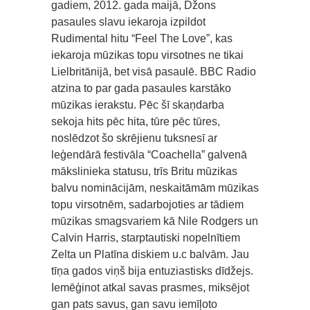
gadiem, 2012. gada maijā, Džons
pasaules slavu iekaroja izpildot
Rudimental hitu “Feel The Love”, kas
iekaroja mūzikas topu virsotnes ne tikai
Lielbritānijā, bet visā pasaulē. BBC Radio
atzina to par gada pasaules karstāko
mūzikas ierakstu. Pēc šī skaņdarba
sekoja hits pēc hita, tūre pēc tūres,
noslēdzot šo skrējienu tuksnesī ar
leģendārā festivāla “Coachella” galvenā
mākslinieka statusu, trīs Britu mūzikas
balvu nominācijām, neskaitāmām mūzikas
topu virsotnēm, sadarbojoties ar tādiem
mūzikas smagsvariem kā Nile Rodgers un
Calvin Harris, starptautiski nopelnītiem
Zelta un Platīna diskiem u.c balvām. Jau
tīņa gados viņš bija entuziastisks dīdžejs.
Iemēģinot atkal savas prasmes, miksējot
gan pats savus, gan savu iemīļoto