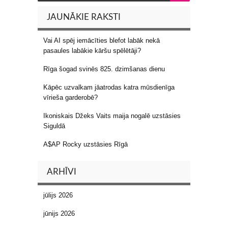
JAUNĀKIE RAKSTI
Vai AI spēj iemācīties blefot labāk nekā
pasaules labākie kāršu spēlētāji?
Rīga šogad svinēs 825. dzimšanas dienu
Kāpēc uzvalkam jāatrodas katra mūsdienīga
vīrieša garderobē?
Ikoniskais Džeks Vaits maija nogalē uzstāsies
Siguldā
A$AP Rocky uzstāsies Rīgā
ARHĪVI
jūlijs 2026
jūnijs 2026