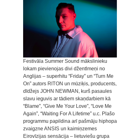
Festivāla Summer Sound mākslinieku
lokam pievienojas divi džentlmeņi no
Anglijas – superhitu “Friday” un “Turn Me
On” autors RITON un mūziķis, producents,
dīdžejs JOHN NEWMAN, kurš pasaules
slavu ieguvis ar tādiem skaņdarbiem kā
“Blame”, “Give Me Your Love”, “Love Me
Again”, “Waiting For A Lifetime” u.c. Plašo
programmu papildina arī pašmāju hiphopa
zvaigzne ANSIS un kaimiņzemes
Eirovīzijas sensācija – lietuviešu grupa