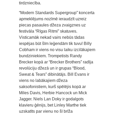
tirdzniecība.
“Modern Standards Supergroup” koncerta
apmeklējums nozīmē ieraudzīt uzreiz
piecas pasaules džeza zvaigznes uz
festivāla “Rīgas Ritmi” skatuves.
Visticamāk nekad vairs nebūs tādas
iespējas būt šīm leģendām tik tuvu! Billy
Cobham ir viens no visu laiku izcilākajiem
bundziniekiem. Trompetists Randy
Brecker kopā ar “Brecker Brothers” radīja
revolūciju džezā un ir grupas “Blood,
Sweat & Tears” dibinātājs. Bill Evans ir
viens no labākajiem džeza
saksofonistiem, kurš spēlējis kopā ar
Miles Davis, Herbie Hancock un Mick
Jagger. Niels Lan Doky ir godalgots
klavieru ģēnijs, bet Linley Marthe tiek
uzskatīts par vienu no šī brīža