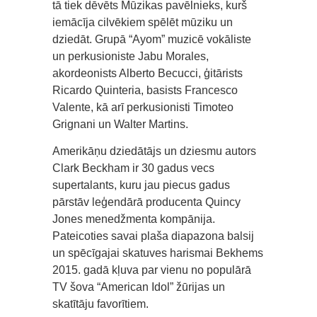
tā tiek dēvēts Mūzikas pavēlnieks, kurš
iemācīja cilvēkiem spēlēt mūziku un
dziedāt. Grupā “Ayom” muzicē vokāliste
un perkusioniste Jabu Morales,
akordeonists Alberto Becucci, ģitārists
Ricardo Quinteria, basists Francesco
Valente, kā arī perkusionisti Timoteo
Grignani un Walter Martins.
Amerikāņu dziedātājs un dziesmu autors
Clark Beckham ir 30 gadus vecs
supertalants, kuru jau piecus gadus
pārstāv leģendārā producenta Quincy
Jones menedžmenta kompānija.
Pateicoties savai plaša diapazona balsij
un spēcīgajai skatuves harismai Bekhems
2015. gadā kļuva par vienu no populārā
TV šova “American Idol” žūrijas un
skatītāju favorītiem.