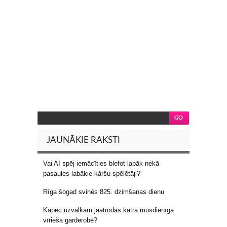
JAUNĀKIE RAKSTI
Vai AI spēj iemācīties blefot labāk nekā
pasaules labākie kāršu spēlētāji?
Rīga šogad svinēs 825. dzimšanas dienu
Kāpēc uzvalkam jāatrodas katra mūsdienīga
vīrieša garderobē?