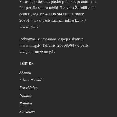
Visas autortiesības pieder publikāciju autoriem.
Par portāla saturu atbild "Latvijas Žurnālistikas
centrs", reģ. nr. 40008244310 Tālrunis:
26901441 / e-pasts saziņai: info@lzc.lv /
www.lzc.lv
Reklāmas izvietošanas iespējas skatiet:
www.nmg.lv Tālrunis: 26838384 / e-pasts
saziņai: nmg@nmg.lv
Tēmas
Aktuāli
Filmas/Seriāli
Foto/Video
Izklaide
Politika
Sievietēm