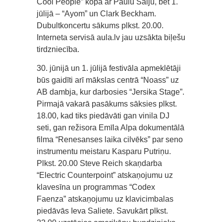
Cool People” kopā ar Paulu Saiju, bet 1.
jūlijā – “Ayom” un Clark Beckham.
Dubultkoncertu sākums plkst. 20.00.
Interneta servisā aula.lv jau uzsākta biļešu
tirdzniecība.
30. jūnijā un 1. jūlijā festivāla apmeklētāji
būs gaidīti arī mākslas centrā “Noass” uz
AB dambja, kur darbosies “Jersika Stage”.
Pirmajā vakarā pasākums sāksies plkst.
18.00, kad tiks piedāvāti gan vinila DJ
seti, gan režisora Emīla Alpa dokumentālā
filma “Renesanses laika cilvēks” par seno
instrumentu meistaru Kasparu Putriņu.
Plkst. 20.00 Steve Reich skaņdarba
“Electric Counterpoint” atskaņojumu uz
klavesīna un programmas “Codex
Faenza” atskaņojumu uz klavicimbalas
piedāvās Ieva Saliete. Savukārt plkst.