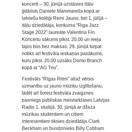
koncerti – 30. jūnijā uzstāsies itāļu
ģitārists Daniele Mammarella kopā ar
latviešu kolēģi Reini Jauno, bet 1. jūlijā –
itāļu dziedātāja, konkursa “Riga Jazz
Stage 2022” laureāte Valentina Fin.
Koncertu sākums plkst. 20.00 un ieeja
tajos būs bez maksas. 29. jūnijā turpat
notiks arī festivāla ieskaņas pasākums,
kuru plkst. 20.00 uzsāks Domo Branch
kopā ar “AG Trio”.
Festivāls “Rīgas Ritmi” allaž vērsis
uzmanību uz jauno mūziķu izglītošanu,
tādēļ arī šoreiz festivāla zvaigznes
pasniegs publiskas meistarklases Latvijas
Radio 1. studijā. 30. jūnijā ar džeza
mūzikas studentiem un citiem
interesentiem tiksies dziedātājs Clark
Beckham un bundzinieks Billy Cobham