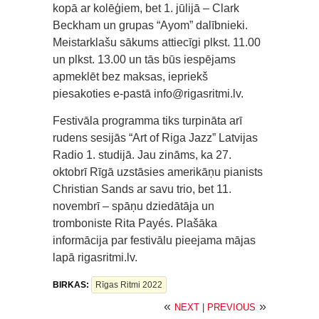
kopā ar kolēģiem, bet 1. jūlijā – Clark
Beckham un grupas “Ayom” dalībnieki.
Meistarklašu sākums attiecīgi plkst. 11.00
un plkst. 13.00 un tās būs iespējams
apmeklēt bez maksas, iepriekš
piesakoties e-pastā info@rigasritmi.lv.
Festivāla programma tiks turpināta arī
rudens sesijās “Art of Riga Jazz” Latvijas
Radio 1. studijā. Jau zināms, ka 27.
oktobrī Rīgā uzstāsies amerikāņu pianists
Christian Sands ar savu trio, bet 11.
novembrī – spāņu dziedātāja un
tromboniste Rita Payés. Plašāka
informācija par festivālu pieejama mājas
lapā rigasritmi.lv.
BIRKAS:
Rīgas Ritmi 2022
«
»
NEXT
|
PREVIOUS