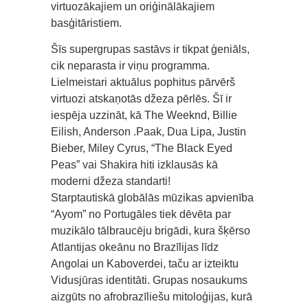
virtuozākajiem un oriģinālākajiem
basģitāristiem.
Šīs supergrupas sastāvs ir tikpat ģeniāls,
cik neparasta ir viņu programma.
Lielmeistari aktuālus pophitus pārvērš
virtuozi atskaņotās džeza pērlēs. Šī ir
iespēja uzzināt, kā The Weeknd, Billie
Eilish, Anderson .Paak, Dua Lipa, Justin
Bieber, Miley Cyrus, “The Black Eyed
Peas” vai Shakira hiti izklausās kā
moderni džeza standarti!
Starptautiskā globālās mūzikas apvienība
“Ayom” no Portugāles tiek dēvēta par
muzikālo tālbraucēju brigādi, kura šķērso
Atlantijas okeānu no Brazīlijas līdz
Angolai un Kaboverdei, taču ar izteiktu
Vidusjūras identitāti. Grupas nosaukums
aizgūts no afrobrazīliešu mitoloģijas, kurā