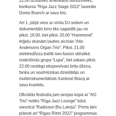
22.00 uzstāsies amerikāņu bundzinieks,
konkursa “Riga Jazz Stage 2022” laureāts
Domo Branch ar savu trio.
Arī 1. jūlijā viesi ar vinila DJ setiem un
dokumentālo kino tiks sagaidīti jau no
plkst. 18.00, bet plkst. 20.00 “Hammond”
ērģeļu skaņām ļauties aicinās “Atis
Andersons Organ Trio”. Plkst. 21.00
elektrodžeza ballīti neo-fusion stilistikā
nodrošinās grupa “Lupa”, bet vakaru plkst.
22.00 noslēgs ekspresīvais britu džeza,
fanka un soulmūzikas dziedātājs un
multiinstrumentālists Xantoné Blacq ar
savu kvartetu.
Oficiālās festivāla jam sesijas kopā ar “AG
Trio” notiks “Riga Jazz Lounge” bārā
viesnīcā “Radisson Blu Latvija”. Pirms tām
plānoti arī “Rīgas Ritmi 2022” programmas