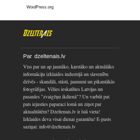
WordPress.org
Par dzeltenais.lv
Viss par un ap jaunāko, karstāko un aktuālāko
informāciju izklaides industrijā un slavenību
dzīvēs - skandāli, stāsti, jaunumi un pikantākās
fotogrāfijas. Vēlies ieskatīties Latvijas un
pasaules "zvaigžņu ikdienā"? Un varbūt pat
pats iejusties paparaci lomā un ziņot par
aktualitātēm? Dzeltenais.lv ir īstā vieta!
Izklaides deva visai dienai garantēta! E-pasts
saziņai: info@dzeltenais.lv