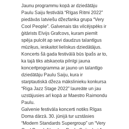
Jaunu programmu kopā ar dziedātāju
Paulu Saiju festivālā “Rīgas Ritmi 2022”
piedāvās latviešu džezfanka grupa “Very
Cool People”. Galvenais tās vilcējspēks ir
ģitārists Elvijs Grafcovs, kuram piemīt
spēja pulcēt ap sevi daudzus talantīgus
mūziķus, ieskaitot lieliskus dziedātājus.
Koncerts šā gada festivālā būs īpašs ar to,
ka tajā tiks atskaņota pilnīgi jauna
koncertprogramma ar jauno un talantīgo
dziedātāju Paulu Saiju, kura ir
starptautiskā džeza mākslinieku konkursa
“Riga Jazz Stage 2022” laureāte un jau
uzstājusies arī kopā ar Maestro Raimondu
Paulu.
Galvenie festivāla koncerti notiks Rīgas
Doma dārzā. 30. jūnijā tur uzstāsies
“Modern Standards Supergroup” un “Very