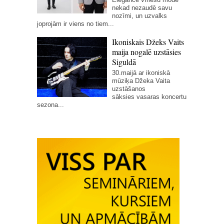
nekad nezaudē savu
nozīmi, un uzvalks
joprojām ir viens no tiem...
Ikoniskais Džeks Vaits
maija nogalē uzstāsies
Siguldā
30.maijā ar ikoniskā
mūziķa Džeka Vaita
uzstāšanos
sāksies vasaras koncertu
sezona...