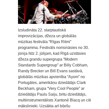
Izsludināta 22. starptautiskā
improvizācijas, džeza un globālās
mūzikas festivāla “Rīgas Ritmi”
programma. Festivāls norisināsies no 30.
jūnija līdz 2. jūlijam, kad Rīgā uzstāsies
džeza grandu supergrupa “Modern
Standards Supergroup” ar Billy Cobham,
Randy Brecker un Bill Evans sastāvā,
globālās mūzikas apvienība “Ayom” no
Portugāles, amerikāņu dziedātājs Clark
Beckham, grupa “Very Cool People” ar
dziedātāju Paulu Saiju, britu dziedātājs,
multiinstrumentālists Xantoné Blacq un citi
mākslinieki. Uzsākta arī biļešu