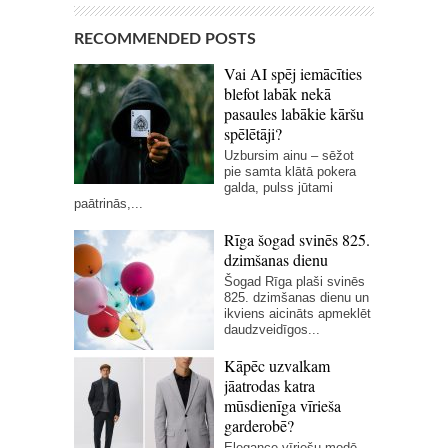
RECOMMENDED POSTS
Vai AI spēj iemācīties
blefot labāk nekā
pasaules labākie kāršu
spēlētāji?
Uzbursim ainu – sēžot
pie samta klātā pokera
galda, pulss jūtami
paātrinās,...
Rīga šogad svinēs 825.
dzimšanas dienu
Šogad Rīga plaši svinēs
825. dzimšanas dienu un
ikviens aicināts apmeklēt
daudzveidīgos...
Kāpēc uzvalkam
jāatrodas katra
mūsdienīga vīrieša
garderobē?
Elegance vīriešu modē