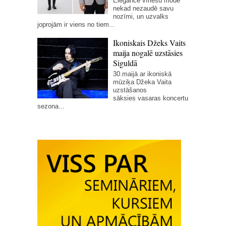
Elegance vīriešu modē
nekad nezaudē savu
nozīmi, un uzvalks
joprojām ir viens no tiem...
Ikoniskais Džeks Vaits
maija nogalē uzstāsies
Siguldā
30.maijā ar ikoniskā
mūziķa Džeka Vaita
uzstāšanos
sāksies vasaras koncertu
sezona...