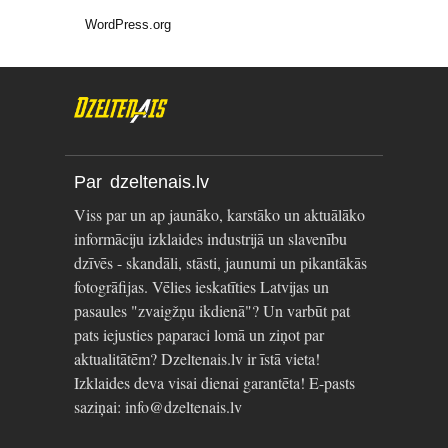
WordPress.org
Par dzeltenais.lv
Viss par un ap jaunāko, karstāko un aktuālāko
informāciju izklaides industrijā un slavenību
dzīvēs - skandāli, stāsti, jaunumi un pikantākās
fotogrāfijas. Vēlies ieskatīties Latvijas un
pasaules "zvaigžņu ikdienā"? Un varbūt pat
pats iejusties paparaci lomā un ziņot par
aktualitātēm? Dzeltenais.lv ir īstā vieta!
Izklaides deva visai dienai garantēta! E-pasts
saziņai: info@dzeltenais.lv