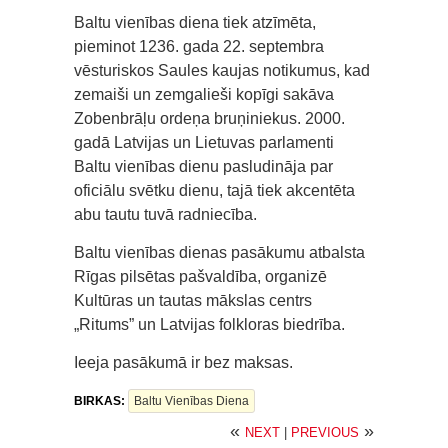
Baltu vienības diena tiek atzīmēta,
pieminot 1236. gada 22. septembra
vēsturiskos Saules kaujas notikumus, kad
zemaiši un zemgalieši kopīgi sakāva
Zobenbrāļu ordeņa bruņiniekus. 2000.
gadā Latvijas un Lietuvas parlamenti
Baltu vienības dienu pasludināja par
oficiālu svētku dienu, tajā tiek akcentēta
abu tautu tuvā radniecība.
Baltu vienības dienas pasākumu atbalsta
Rīgas pilsētas pašvaldība, organizē
Kultūras un tautas mākslas centrs
„Ritums” un Latvijas folkloras biedrība.
Ieeja pasākumā ir bez maksas.
BIRKAS:
Baltu Vienības Diena
«
»
NEXT
|
PREVIOUS