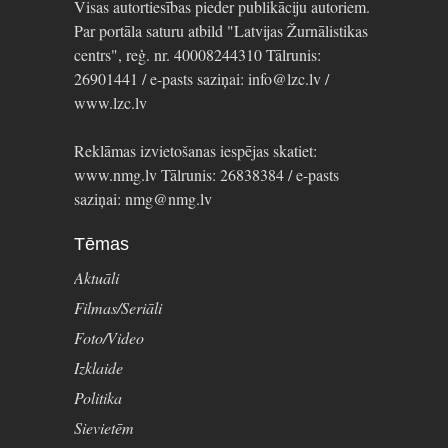
Visas autortiesības pieder publikāciju autoriem.
Par portāla saturu atbild "Latvijas Žurnālistikas
centrs", reģ. nr. 40008244310 Tālrunis:
26901441 / e-pasts saziņai: info@lzc.lv /
www.lzc.lv
Reklāmas izvietošanas iespējas skatiet:
www.nmg.lv Tālrunis: 26838384 / e-pasts
saziņai: nmg@nmg.lv
Tēmas
Aktuāli
Filmas/Seriāli
Foto/Video
Izklaide
Politika
Sievietēm