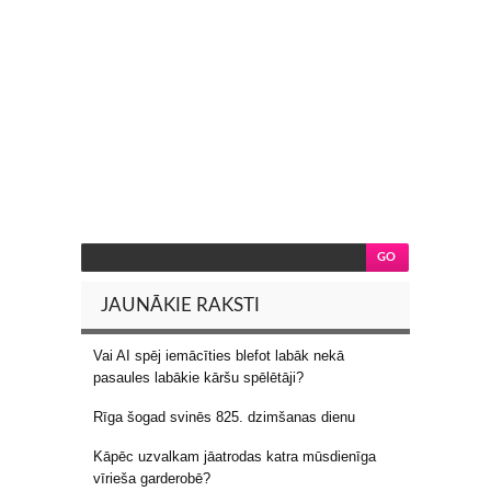
JAUNĀKIE RAKSTI
Vai AI spēj iemācīties blefot labāk nekā
pasaules labākie kāršu spēlētāji?
Rīga šogad svinēs 825. dzimšanas dienu
Kāpēc uzvalkam jāatrodas katra mūsdienīga
vīrieša garderobē?