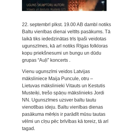
22. septembrī plkst. 19.00 AB dambī notiks
Baltu vienības dienai veltīts pasākums. Tā
laikā tiks iededzinātas trīs īpaši veidotas
ugunszīmes, kā arī notiks Rīgas folkloras
kopu priekšnesumi un bungu un dūdu
grupas “Auļi” koncerts .
Vienu ugunszīmi veidos Latvijas
māksliniece Maija Puncule, otru –
Lietuvas mākslinieki Vitauts un Ķestutis
Musteiķi, trešo spāņu mākslinieks Jordi
NN. Ugunszīmes uzsver baltu tautu
vienotības ideju. Baltu vienības dienas
pasākuma mērķis ir parādīt mūsu tautas
vēlmi un cīņu pēc brīvības kā toreiz, tā arī
tagad.