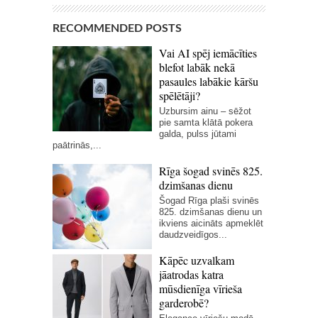
RECOMMENDED POSTS
Vai AI spēj iemācīties
blefot labāk nekā
pasaules labākie kāršu
spēlētāji?
Uzbursim ainu – sēžot
pie samta klātā pokera
galda, pulss jūtami
paātrinās,...
Rīga šogad svinēs 825.
dzimšanas dienu
Šogad Rīga plaši svinēs
825. dzimšanas dienu un
ikviens aicināts apmeklēt
daudzveidīgos...
Kāpēc uzvalkam
jāatrodas katra
mūsdienīga vīrieša
garderobē?