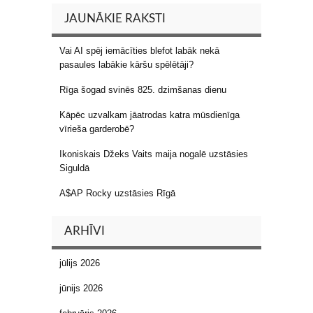
JAUNĀKIE RAKSTI
Vai AI spēj iemācīties blefot labāk nekā
pasaules labākie kāršu spēlētāji?
Rīga šogad svinēs 825. dzimšanas dienu
Kāpēc uzvalkam jāatrodas katra mūsdienīga
vīrieša garderobē?
Ikoniskais Džeks Vaits maija nogalē uzstāsies
Siguldā
A$AP Rocky uzstāsies Rīgā
ARHĪVI
jūlijs 2026
jūnijs 2026