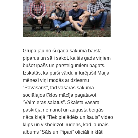
Grupa jau no šī gada sākuma bārsta
piparus un sāli sakot, ka šis gads viņiem
būšot īpašs un pārsteigumiem bagāts.
Izskatās, ka puiši vārdu ir turējuši! Maija
mēnesī viņi modās ar dziesmu
“Pavasaris”, tad vasaras sākumā
sociālajos tīklos mācīja pagatavot
“Valmieras salātus”. Skaistā vasara
paskrēja nemanot un augusta beigās
nāca klajā “Tiek pielādēts un šauts” video
klips un visbeidzot, rudens, kad jaunais
albums “Sāls un Pipari” oficiāli ir klāt!