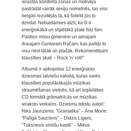
ierastās komforta zonas un motivēja
pastrādāt vairāk sesiju nometnēs, tas viss
beigās rezultējās tā, kā šobrīd jūs to
dzirdat. Nebaidāmies atzīt, ka šī ir
enerģiskākā un slīpētākā plate līdz šim.
Paldies mūsu ģimenēm un senajam
draugam Guntaram Račam, kas palīdz to
visu nest tālāk un plašāk. Rekomendējam
klausīties skaļi – Rock ‘n’ roll!”
Albumā ir apkopotas 12 enerģiskas
dziesmas latviešu valodā, kuras varēs
klausīties populārākajās mūzikas
straumēšanas vietnēs, kā arī iegādāties
CD formātā grāmatnīcās un mūzikas
ierakstu veikalos. Dziesmu tekstu autori:
Niks Jaunzems; “Gramatika” – Ane Mone;
“Palīgā Sauciens” – Didzis Ligers,
“Tuksnesis smilšu kastē” – Mikus