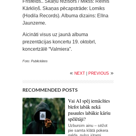
Frišfelds.. Skaņu režisors / Mikss: Reinis
Kārkliņš. Skaņas pēcapstrāde: Lomiks
(Hodila Records). Albuma dizains: Elīna
Jaunzeme.
Aicināti visus uz jaunā albuma
prezentācijas koncertu 19. oktobrī,
koncertzālē “Valmiera”.
Foto: Publicitātes
«
»
NEXT
|
PREVIOUS
RECOMMENDED POSTS
Vai AI spēj iemācīties
blefot labāk nekā
pasaules labākie kāršu
spēlētāji?
Uzbursim ainu – sēžot
pie samta klātā pokera
galda, pulss jūtami