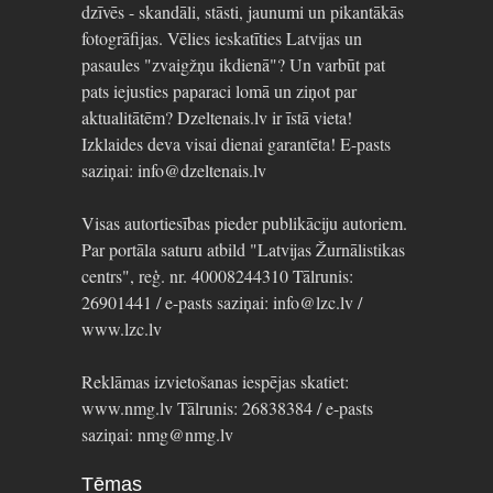
dzīvēs - skandāli, stāsti, jaunumi un pikantākās
fotogrāfijas. Vēlies ieskatīties Latvijas un
pasaules "zvaigžņu ikdienā"? Un varbūt pat
pats iejusties paparaci lomā un ziņot par
aktualitātēm? Dzeltenais.lv ir īstā vieta!
Izklaides deva visai dienai garantēta! E-pasts
saziņai: info@dzeltenais.lv
Visas autortiesības pieder publikāciju autoriem.
Par portāla saturu atbild "Latvijas Žurnālistikas
centrs", reģ. nr. 40008244310 Tālrunis:
26901441 / e-pasts saziņai: info@lzc.lv /
www.lzc.lv
Reklāmas izvietošanas iespējas skatiet:
www.nmg.lv Tālrunis: 26838384 / e-pasts
saziņai: nmg@nmg.lv
Tēmas