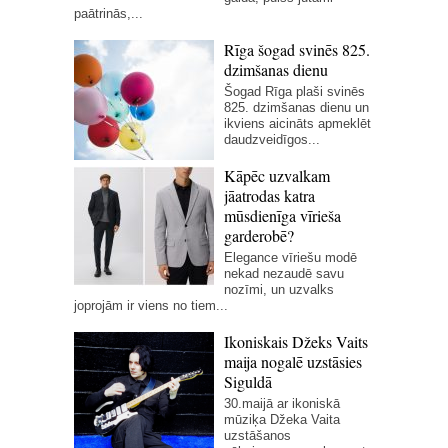
paātrinās,...
Rīga šogad svinēs 825.
dzimšanas dienu
Šogad Rīga plaši svinēs
825. dzimšanas dienu un
ikviens aicināts apmeklēt
daudzveidīgos...
Kāpēc uzvalkam
jāatrodas katra
mūsdienīga vīrieša
garderobē?
Elegance vīriešu modē
nekad nezaudē savu
nozīmi, un uzvalks
joprojām ir viens no tiem...
Ikoniskais Džeks Vaits
maija nogalē uzstāsies
Siguldā
30.maijā ar ikoniskā
mūziķa Džeka Vaita
uzstāšanos