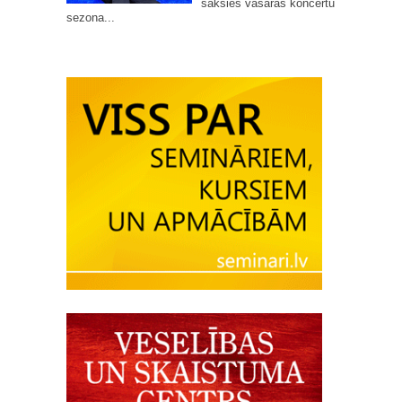
sāksies vasaras koncertu
sezona...