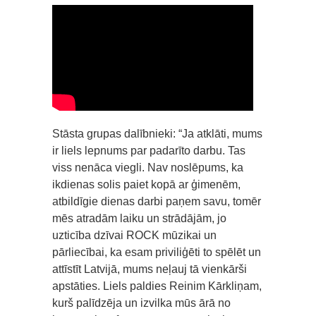
Stāsta grupas dalībnieki: “Ja atklāti, mums
ir liels lepnums par padarīto darbu. Tas
viss nenāca viegli. Nav noslēpums, ka
ikdienas solis paiet kopā ar ģimenēm,
atbildīgie dienas darbi paņem savu, tomēr
mēs atradām laiku un strādājām, jo
uzticība dzīvai ROCK mūzikai un
pārliecībai, ka esam priviliģēti to spēlēt un
attīstīt Latvijā, mums neļauj tā vienkārši
apstāties. Liels paldies Reinim Kārkliņam,
kurš palīdzēja un izvilka mūs ārā no