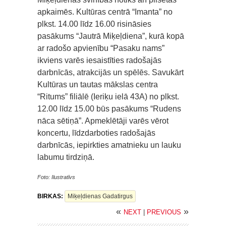
apkaimēs. Kultūras centrā “Imanta” no
plkst. 14.00 līdz 16.00 risināsies
pasākums “Jautrā Miķeļdiena”, kurā kopā
ar radošo apvienību “Pasaku nams”
ikviens varēs iesaistīties radošajās
darbnīcās, atrakcijās un spēlēs. Savukārt
Kultūras un tautas mākslas centra
“Ritums” filiālē (Ieriķu ielā 43A) no plkst.
12.00 līdz 15.00 būs pasākums “Rudens
nāca sētiņā”. Apmeklētāji varēs vērot
koncertu, līdzdarboties radošajās
darbnīcās, iepirkties amatnieku un lauku
labumu tirdziņā.
Foto: Ilustratīvs
BIRKAS:
Miķeļdienas Gadatirgus
«
»
NEXT
|
PREVIOUS