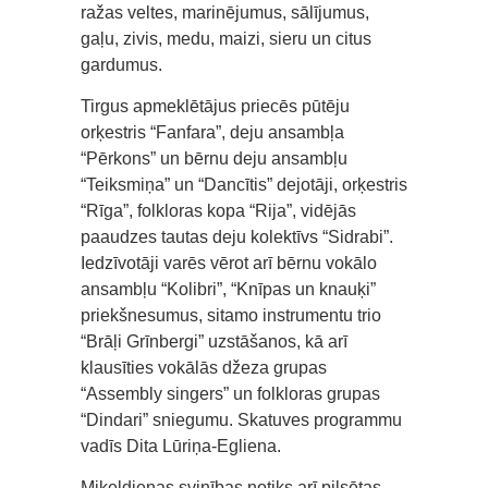
ražas veltes, marinējumus, sālījumus,
gaļu, zivis, medu, maizi, sieru un citus
gardumus.
Tirgus apmeklētājus priecēs pūtēju
orķestris “Fanfara”, deju ansambļa
“Pērkons” un bērnu deju ansambļu
“Teiksmiņa” un “Dancītis” dejotāji, orķestris
“Rīga”, folkloras kopa “Rija”, vidējās
paaudzes tautas deju kolektīvs “Sidrabi”.
Iedzīvotāji varēs vērot arī bērnu vokālo
ansambļu “Kolibri”, “Knīpas un knauķi”
priekšnesumus, sitamo instrumentu trio
“Brāļi Grīnbergi” uzstāšanos, kā arī
klausīties vokālās džeza grupas
“Assembly singers” un folkloras grupas
“Dindari” sniegumu. Skatuves programmu
vadīs Dita Lūriņa-Egliena.
Miķeļdienas svinības notiks arī pilsētas