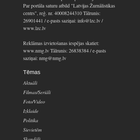
Par portāla saturu atbild "Latvijas Žurnālistikas
centrs", reģ. nr. 40008244310 Tālrunis:
26901441 / e-pasts saziņai: info@lzc.lv /
www.lzc.lv
Reklāmas izvietošanas iespējas skatiet:
www.nmg.lv Tālrunis: 26838384 / e-pasts
saziņai: nmg@nmg.lv
Tēmas
Aktuāli
Filmas/Seriāli
Foto/Video
Izklaide
Politika
Sievietēm
Skandāli