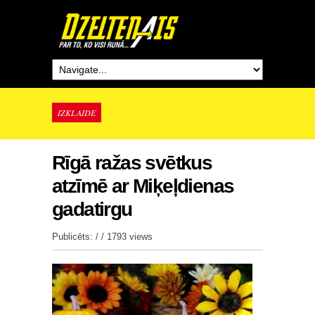
IZKLAIDE
Rīgā ražas svētkus
atzīmē ar Miķeļdienas
gadatirgu
Publicēts: / /
1793 views