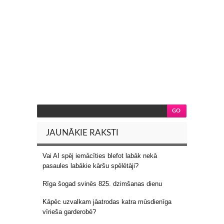
JAUNĀKIE RAKSTI
Vai AI spēj iemācīties blefot labāk nekā
pasaules labākie kāršu spēlētāji?
Rīga šogad svinēs 825. dzimšanas dienu
Kāpēc uzvalkam jāatrodas katra mūsdienīga
vīrieša garderobē?