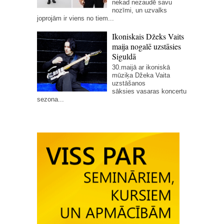
nekad nezaudē savu
nozīmi, un uzvalks
joprojām ir viens no tiem...
Ikoniskais Džeks Vaits
maija nogalē uzstāsies
Siguldā
30.maijā ar ikoniskā
mūziķa Džeka Vaita
uzstāšanos
sāksies vasaras koncertu
sezona...