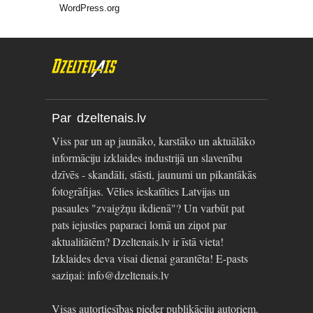
WordPress.org
Par dzeltenais.lv
Viss par un ap jaunāko, karstāko un aktuālāko
informāciju izklaides industrijā un slavenību
dzīvēs - skandāli, stāsti, jaunumi un pikantākās
fotogrāfijas. Vēlies ieskatīties Latvijas un
pasaules "zvaigžņu ikdienā"? Un varbūt pat
pats iejusties paparaci lomā un ziņot par
aktualitātēm? Dzeltenais.lv ir īstā vieta!
Izklaides deva visai dienai garantēta! E-pasts
saziņai: info@dzeltenais.lv
Visas autortiesības pieder publikāciju autoriem.