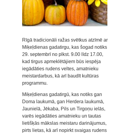
Rīgā tradicionāli ražas svētkus atzīmē ar
Miķeļdienas gadatirgu, kas šogad notiks
29. septembrī no plkst. 9.00 līdz 17.00,
kad tirgus apmeklētājiem būs iespēja
iegādāties rudens veltes, amatnieku
meistardarbus, kā arī baudīt kultūras
programmu.
Miķeļdienas gadatirgū, kas notiks gan
Doma laukumā, gan Herdera laukumā,
Jaunielā, Jēkaba, Pils un Tirgoņu ielās,
varēs iegādāties amatnieku un tautas
lietišķās mākslas meistaru darinājumus,
pirts lietas, kā arī nopirkt svaigas rudens