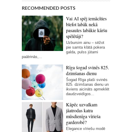
RECOMMENDED POSTS
Vai AI spēj iemācīties
blefot labāk nekā
pasaules labākie kāršu
spēlētāji?
Uzbursim ainu – sēžot
pie samta klātā pokera
galda, pulss jūtami
paātrinās,...
Rīga šogad svinēs 825.
dzimšanas dienu
Šogad Rīga plaši svinēs
825. dzimšanas dienu un
ikviens aicināts apmeklēt
daudzveidīgos...
Kāpēc uzvalkam
jāatrodas katra
mūsdienīga vīrieša
garderobē?
Elegance vīriešu modē