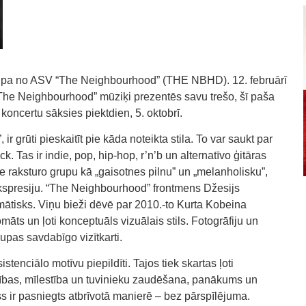
 grupa no ASV “The Neighbourhood” (THE NBHD). 12. februārī
“The Neighbourhood” mūziķi prezentēs savu trešo, šī paša
ncertu sāksies piektdien, 5. oktobrī.
r grūti pieskaitīt pie kāda noteikta stila. To var saukt par
. Tas ir indie, pop, hip-hop, r’n’b un alternatīvo ģitāras
 raksturo grupu kā „gaisotnes pilnu” un „melanholisku”,
ekspresiju. “The Neighbourhood” frontmens Džesijs
zmātisks. Viņu bieži dēvē par 2010.-to Kurta Kobeina
āts un ļoti konceptuāls vizuālais stils. Fotogrāfiju un
upas savdabīgo vizītkarti.
tenciālo motīvu piepildīti. Tajos tiek skartas ļoti
jības, mīlestība un tuvinieku zaudēšana, panākums un
s ir pasniegts atbrīvotā manierē – bez pārspīlējuma.