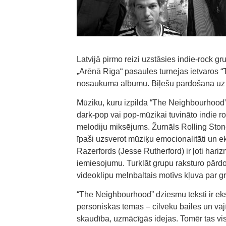
Latvijā pirmo reizi uzstāsies indie-rock
„Arēnā Rīga“ pasaules turnejas ietvaros 
nosaukuma albumu. Biļešu pārdošana uz ko
Mūziku, kuru izpilda “The Neighbourhood”, i
dark-pop vai pop-mūzikai tuvināto indie rock
melodiju miksējums. Žurnāls Rolling Stone
īpaši uzsverot mūziķu emocionalitāti un 
Razerfords (Jesse Rutherford) ir ļoti hari
iemiesojumu. Turklāt grupu raksturo pārdom
videoklipu melnbaltais motīvs kļuva par gr
“The Neighbourhood” dziesmu teksti ir eksis
personiskās tēmas – cilvēku bailes un vā
skaudība, uzmācīgās idejas. Tomēr tas vis