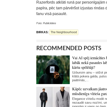
Razerfords atklāti runā par personīgajām u
papīra, pēc tam pārvēršot izjustas rindas d
fanu visā pasaulē.
Foto: Publicitātes
BIRKAS:
The Neighbourhood
RECOMMENDED POSTS
Vai AI spēj iemācīties 
labāk nekā pasaules la
kāršu spēlētāji?
Uzbursim ainu – sēžot p
klātā pokera galda, pulss
paātrinās,...
Kāpēc uzvalkam jāatro
mūsdienīga vīrieša gar
Elegance vīriešu modē 
nezaudē savu nozīmi, un
joprojām ir viens no tiem.