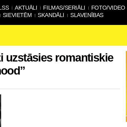
LSS
AKTUĀLI
FILMAS/SERIĀLI
FOTO/VIDEO
SIEVIETĒM
SKANDĀLI
SLAVENĪBAS
zi uzstāsies romantiskie
hood”