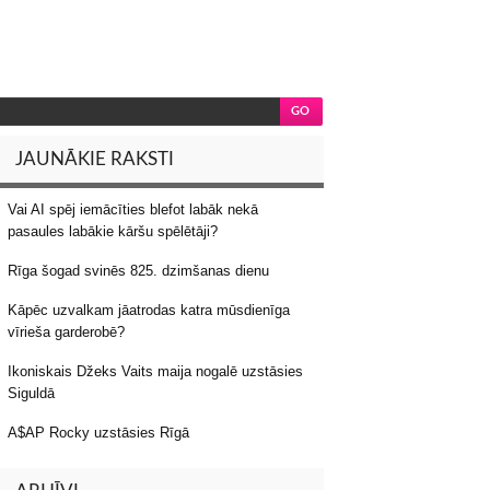
JAUNĀKIE RAKSTI
Vai AI spēj iemācīties blefot labāk nekā
pasaules labākie kāršu spēlētāji?
Rīga šogad svinēs 825. dzimšanas dienu
Kāpēc uzvalkam jāatrodas katra mūsdienīga
vīrieša garderobē?
Ikoniskais Džeks Vaits maija nogalē uzstāsies
Siguldā
A$AP Rocky uzstāsies Rīgā