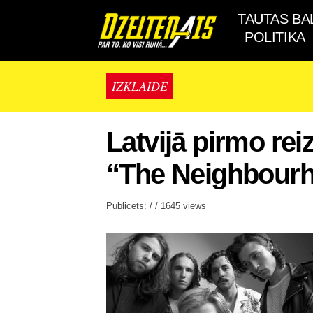
TAUTAS BA
POLITIKA
IZKLAIDE
Latvijā pirmo rei
“The Neighbour
Publicēts: / /
1645 views