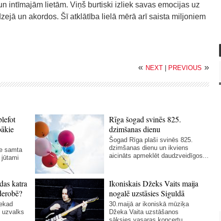
n intīmajām lietām. Viņš burtiski izliek savas emocijas uz
zejā un akordos. Šī atklātība lielā mērā arī saista miljoniem
«
»
NEXT
|
PREVIOUS
blefot
Rīga šogad svinēs 825.
bākie
dzimšanas dienu
Šogad Rīga plaši svinēs 825.
dzimšanas dienu un ikviens
ie samta
aicināts apmeklēt daudzveidīgos...
 jūtami
das katra
Ikoniskais Džeks Vaits maija
derobē?
nogalē uzstāsies Siguldā
nekad
30.maijā ar ikoniskā mūziķa
 uzvalks
Džeka Vaita uzstāšanos
..
sāksies vasaras koncertu