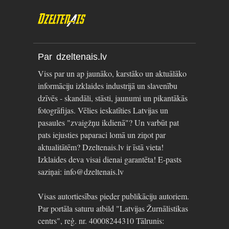
Par dzeltenais.lv
Viss par un ap jaunāko, karstāko un aktuālāko
informāciju izklaides industrijā un slavenību
dzīvēs - skandāli, stāsti, jaunumi un pikantākās
fotogrāfijas. Vēlies ieskatīties Latvijas un
pasaules "zvaigžņu ikdienā"? Un varbūt pat
pats iejusties paparaci lomā un ziņot par
aktualitātēm? Dzeltenais.lv ir īstā vieta!
Izklaides deva visai dienai garantēta! E-pasts
saziņai: info@dzeltenais.lv
Visas autortiesības pieder publikāciju autoriem.
Par portāla saturu atbild "Latvijas Žurnālistikas
centrs", reģ. nr. 40008244310 Tālrunis: