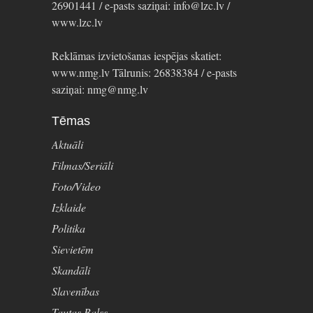
26901441 / e-pasts saziņai: info@lzc.lv /
www.lzc.lv
Reklāmas izvietošanas iespējas skatiet:
www.nmg.lv Tālrunis: 26838384 / e-pasts
saziņai: nmg@nmg.lv
Tēmas
Aktuāli
Filmas/Seriāli
Foto/Video
Izklaide
Politika
Sievietēm
Skandāli
Slavenības
Tautas Balss