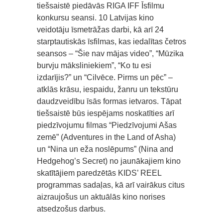
tiešsaistē piedāvās RIGA IFF Īsfilmu
konkursu seansi. 10 Latvijas kino
veidotāju īsmetrāžas darbi, kā arī 24
starptautiskās īsfilmas, kas iedalītas četros
seansos – “Šie nav mājas video”, “Mūzika
burvju māksliniekiem”, “Ko tu esi
izdarījis?” un “Cilvēce. Pirms un pēc” –
atklās krāsu, iespaidu, žanru un tekstūru
daudzveidību īsās formas ietvaros. Tāpat
tiešsaistē būs iespējams noskatīties arī
piedzīvojumu filmas “Piedzīvojumi Ašas
zemē” (Adventures in the Land of Asha)
un “Nina un eža noslēpums” (Nina and
Hedgehog’s Secret) no jaunākajiem kino
skatītājiem paredzētās KIDS’ REEL
programmas sadaļas, kā arī vairākus citus
aizraujošus un aktuālās kino norises
atsedzošus darbus.