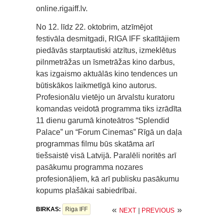
online.rigaiff.lv.
No 12. līdz 22. oktobrim, atzīmējot
festivāla desmitgadi, RIGA IFF skatītājiem
piedāvās starptautiski atzītus, izmeklētus
pilnmetrāžas un īsmetrāžas kino darbus,
kas izgaismo aktuālās kino tendences un
būtiskākos laikmetīgā kino autorus.
Profesionālu vietējo un ārvalstu kuratoru
komandas veidotā programma tiks izrādīta
11 dienu garumā kinoteātros “Splendid
Palace” un “Forum Cinemas” Rīgā un daļa
programmas filmu būs skatāma arī
tiešsaistē visā Latvijā. Paralēli noritēs arī
pasākumu programma nozares
profesionāļiem, kā arī publisku pasākumu
kopums plašākai sabiedrībai.
«
»
BIRKAS:
Riga IFF
NEXT
|
PREVIOUS