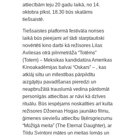
attiecībām teju 20 gadu laikā, no 14.
oktobra plkst. 18.30 būs skatāms
tiešsaistē.
Tiešsaistes platformā festivāla norises
laikā būs pieejami arī tādi starptautiski
novērtēti kino darbi kā režisores Lilas
Avilesas otrā pilnmetrāža “Totēms”
(Totem) – Meksikas kandidatūra Amerikas
Kinoakadēmijas balvai “Oskars” – , kas
atklāj siltu un mīlestības pārpildītu
aizgājēju pavadīšanas pieredzi un
neapbružātā trauslumā vedina pārdomāt
personīgās attiecības ar nāvi kā dzīves
rituālu. Būs iespējams noskatīties arī kulta
režisores Džoenas Hogas jaunāko filmu,
ģimenes sieviešu attiecību šķērsgriezumu
“Mūžīgā meita” (The Eternal Daughter), ar
Tildu Svintoni mātes un meitas lomās un