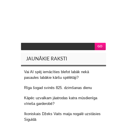
JAUNĀKIE RAKSTI
Vai AI spēj iemācīties blefot labāk nekā
pasaules labākie kāršu spēlētāji?
Rīga šogad svinēs 825. dzimšanas dienu
Kāpēc uzvalkam jāatrodas katra mūsdienīga
vīrieša garderobē?
Ikoniskais Džeks Vaits maija nogalē uzstāsies
Siguldā