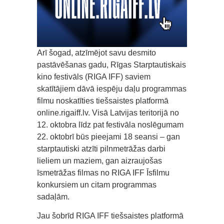
Arī šogad, atzīmējot savu desmito
pastāvēšanas gadu, Rīgas Starptautiskais
kino festivāls (RIGA IFF) saviem
skatītājiem dāvā iespēju daļu programmas
filmu noskatīties tiešsaistes platformā
online.rigaiff.lv. Visā Latvijas teritorijā no
12. oktobra līdz pat festivāla noslēgumam
22. oktobrī būs pieejami 18 seansi – gan
starptautiski atzīti pilnmetrāžas darbi
lieliem un maziem, gan aizraujošas
īsmetrāžas filmas no RIGA IFF Īsfilmu
konkursiem un citam programmas
sadaļām.
Jau šobrīd RIGA IFF tiešsaistes platformā