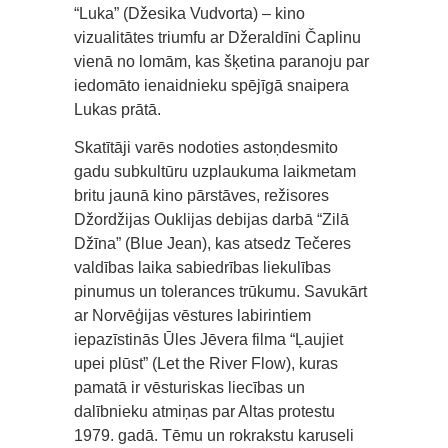
“Luka” (Džesika Vudvorta) – kino
vizualitātes triumfu ar Džeraldīni Čaplinu
vienā no lomām, kas šķetina paranoju par
iedomāto ienaidnieku spējīgā snaipera
Lukas prātā.
Skatītāji varēs nodoties astoņdesmito
gadu subkultūru uzplaukuma laikmetam
britu jaunā kino pārstāves, režisores
Džordžijas Ouklijas debijas darbā “Zilā
Džīna” (Blue Jean), kas atsedz Tečeres
valdības laika sabiedrības liekulības
pinumus un tolerances trūkumu. Savukārt
ar Norvēģijas vēstures labirintiem
iepazīstinās Ūles Jēvera filma “Ļaujiet
upei plūst” (Let the River Flow), kuras
pamatā ir vēsturiskas liecības un
dalībnieku atmiņas par Altas protestu
1979. gadā. Tēmu un rokrakstu karuseli