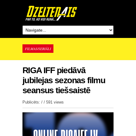
FILMAS/SERIĀLI
RIGA IFF piedāvā
jubilejas sezonas filmu
seansus tiešsaistē
Publicēts: / /
591 views