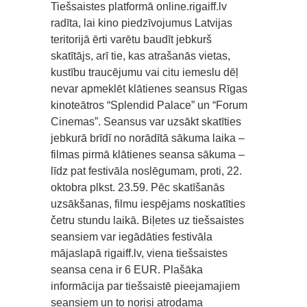
Tiešsaistes platformā online.rigaiff.lv
radīta, lai kino piedzīvojumus Latvijas
teritorijā ērti varētu baudīt jebkurš
skatītājs, arī tie, kas atrašanās vietas,
kustību traucējumu vai citu iemeslu dēļ
nevar apmeklēt klātienes seansus Rīgas
kinoteātros “Splendid Palace” un “Forum
Cinemas”. Seansus var uzsākt skatīties
jebkurā brīdī no norādītā sākuma laika –
filmas pirmā klātienes seansa sākuma –
līdz pat festivāla noslēgumam, proti, 22.
oktobra plkst. 23.59. Pēc skatīšanās
uzsākšanas, filmu iespējams noskatīties
četru stundu laikā. Biļetes uz tiešsaistes
seansiem var iegādāties festivāla
mājaslapā rigaiff.lv, viena tiešsaistes
seansa cena ir 6 EUR. Plašāka
informācija par tiešsaistē pieejamajiem
seansiem un to norisi atrodama