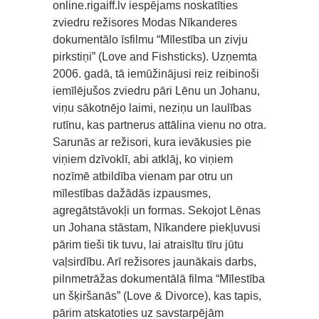
online.rigaiff.lv iespējams noskatīties
zviedru režisores Modas Nīkanderes
dokumentālo īsfilmu “Mīlestība un zivju
pirkstiņi” (Love and Fishsticks). Uzņemta
2006. gadā, tā iemūžinājusi reiz reibinoši
iemīlējušos zviedru pāri Lēnu un Johanu,
viņu sākotnējo laimi, neziņu un laulības
rutīnu, kas partnerus attālina vienu no otra.
Sarunās ar režisori, kura ievākusies pie
viņiem dzīvoklī, abi atklāj, ko viņiem
nozīmē atbildība vienam par otru un
mīlestības dažādās izpausmes,
agregātstāvokļi un formas. Sekojot Lēnas
un Johana stāstam, Nīkandere piekļuvusi
pārim tieši tik tuvu, lai atraisītu tīru jūtu
vaļsirdību. Arī režisores jaunākais darbs,
pilnmetrāžas dokumentālā filma “Mīlestība
un šķiršanās” (Love & Divorce), kas tapis,
pārim atskatoties uz savstarpējām