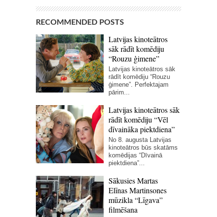
RECOMMENDED POSTS
Latvijas kinoteātros
sāk rādīt komēdiju
“Rouzu ģimene”
Latvijas kinoteātros sāk
rādīt komēdiju “Rouzu
ģimene”. Perfektajam
pārim...
Latvijas kinoteātros sāk
rādīt komēdiju “Vēl
dīvaināka piektdiena”
No 8. augusta Latvijas
kinoteātros būs skatāms
komēdijas “Dīvainā
piektdiena”...
Sākusies Martas
Elīnas Martinsones
mūzikla “Līgava”
filmēšana