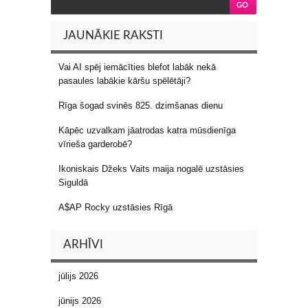
JAUNĀKIE RAKSTI
Vai AI spēj iemācīties blefot labāk nekā
pasaules labākie kāršu spēlētāji?
Rīga šogad svinēs 825. dzimšanas dienu
Kāpēc uzvalkam jāatrodas katra mūsdienīga
vīrieša garderobē?
Ikoniskais Džeks Vaits maija nogalē uzstāsies
Siguldā
A$AP Rocky uzstāsies Rīgā
ARHĪVI
jūlijs 2026
jūnijs 2026