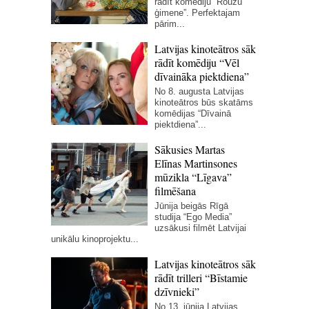
rādīt komēdiju “Rouzu
ģimene”. Perfektajam
pārim...
Latvijas kinoteātros sāk
rādīt komēdiju “Vēl
dīvaināka piektdiena”
No 8. augusta Latvijas
kinoteātros būs skatāms
komēdijas “Dīvainā
piektdiena”...
Sākusies Martas
Elīnas Martinsones
mūzikla “Līgava”
filmēšana
Jūnija beigās Rīgā
studija “Ego Media”
uzsākusi filmēt Latvijai
unikālu kinoprojektu...
Latvijas kinoteātros sāk
rādīt trilleri “Bīstamie
dzīvnieki”
No 13. jūnija Latvijas