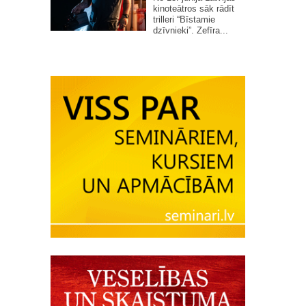
kinoteātros sāk rādīt
trilleri “Bīstamie
dzīvnieki”. Zefīra...