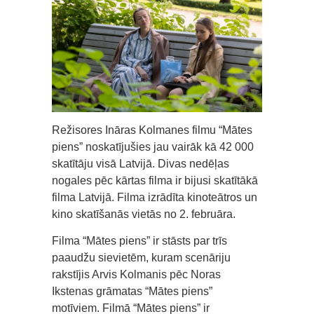
Režisores Ināras Kolmanes filmu “Mātes
piens” noskatījušies jau vairāk kā 42 000
skatītāju visā Latvijā. Divas nedēļas
nogales pēc kārtas filma ir bijusi skatītākā
filma Latvijā. Filma izrādīta kinoteātros un
kino skatīšanās vietās no 2. februāra.
Filma “Mātes piens” ir stāsts par trīs
paaudžu sievietēm, kuram scenāriju
rakstījis Arvis Kolmanis pēc Noras
Ikstenas grāmatas “Mātes piens”
motīviem. Filmā “Mātes piens” ir