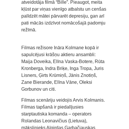
atveidotāja filmā “Bille”. Pieaugot, meita
kļūst par viņas vienīgo atbalstu un cenšas
palīdzēt mātei pārvarēt depresiju, gan arī
pati mācās izdzīvot nomācošajā padomju
režīmā.
Filmas režisore Ināra Kolmane kopā ir
sapulcējusi krāšņu aktieru ansambli:
Maija Doveika, Elīna Vaska-Botere, Rūta
Kronberga, Indra Briķe, Inga Tropa, Juris
Lisners, Ģirts Krūmiņš, Jānis Znotiņš,
Zane Bierande, Elīna Vāne, Oleksi
Gorbunov un citi.
Filmas scenāriju veidojis Arvis Kolmanis.
Filmas tapšanā ir piedalījusies
starptautiska komanda – operators
Rolandas Leonavičius (Lietuva),
mākslinieks Algirdas Garbačiauskas