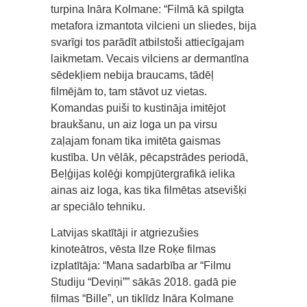
turpina Ināra Kolmane: “Filmā kā spilgta
metafora izmantota vilcieni un sliedes, bija
svarīgi tos parādīt atbilstoši attiecīgajam
laikmetam. Vecais vilciens ar dermantīna
sēdekļiem nebija braucams, tādēļ
filmējām to, tam stāvot uz vietas.
Komandas puiši to kustināja imitējot
braukšanu, un aiz loga un pa virsu
zaļajam fonam tika imitēta gaismas
kustība. Un vēlāk, pēcapstrādes periodā,
Beļģijas kolēģi kompjūtergrafikā ielika
ainas aiz loga, kas tika filmētas atsevišķi
ar speciālo tehniku.
Latvijas skatītāji ir atgriezušies
kinoteātros, vēsta Ilze Roķe filmas
izplatītāja: “Mana sadarbība ar “Filmu
Studiju “Deviņi”” sākās 2018. gadā pie
filmas “Bille”, un tiklīdz Ināra Kolmane