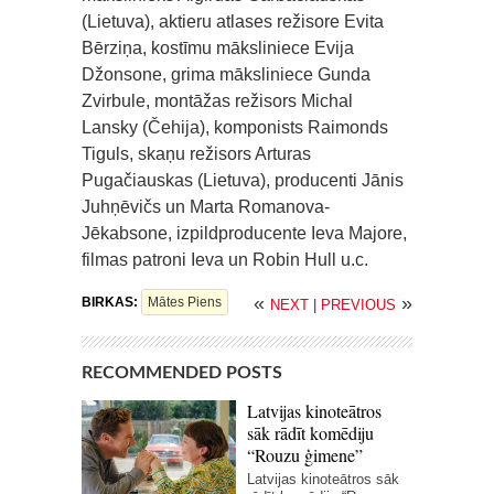
(Lietuva), aktieru atlases režisore Evita
Bērziņa, kostīmu māksliniece Evija
Džonsone, grima māksliniece Gunda
Zvirbule, montāžas režisors Michal
Lansky (Čehija), komponists Raimonds
Tiguls, skaņu režisors Arturas
Pugačiauskas (Lietuva), producenti Jānis
Juhņēvičs un Marta Romanova-
Jēkabsone, izpildproducente Ieva Majore,
filmas patroni Ieva un Robin Hull u.c.
«
»
BIRKAS:
Mātes Piens
NEXT
|
PREVIOUS
RECOMMENDED POSTS
Latvijas kinoteātros
sāk rādīt komēdiju
“Rouzu ģimene”
Latvijas kinoteātros sāk