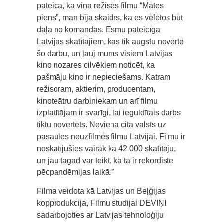
pateica, ka viņa režisēs filmu “Mātes
piens”, man bija skaidrs, ka es vēlētos būt
daļa no komandas. Esmu pateicīga
Latvijas skatītājiem, kas tik augstu novērtē
šo darbu, un ļauj mums visiem Latvijas
kino nozares cilvēkiem noticēt, ka
pašmāju kino ir nepieciešams. Katram
režisoram, aktierim, producentam,
kinoteātru darbiniekam un arī filmu
izplatītājam ir svarīgi, lai ieguldītais darbs
tiktu novērtēts. Neviena cita valsts uz
pasaules neuzfilmēs filmu Latvijai. Filmu ir
noskatījušies vairāk kā 42 000 skatītāju,
un jau tagad var teikt, kā tā ir rekordiste
pēcpandēmijas laikā.”
Filma veidota kā Latvijas un Beļģijas
kopprodukcija, Filmu studijai DEVIŅI
sadarbojoties ar Latvijas tehnoloģiju