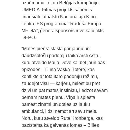
uzņēmumu Tet un Beļģijas kompāniju
UMEDIA. Filmas projekts saņēmis
finansiālo atbalstu Nacionālajā Kino
centrā, ES programmā “Radošā Eiropa
MEDIA”, ģenerālsponsors ir veikalu tīkls
DEPO.
“Mātes piens” stāsta par jaunu un
daudzsološu padomju laika ārsti Astru,
kuru atveido Maija Doveika, bet jaunības
epizodēs – Elīna Vaska-Botere, kas
konfliktē ar totalitāro padomju režīmu,
zaudējot visu — karjeru, mīlestību pret
dzīvi un pat mātes instinktu, liedzot savam
bērnam mātes pienu. Viņa ir spiesta
pamest zinātni un doties uz lauku
ambulanci, līdzi ņemot arī savu meitu
Noru, kuru atveido Rūta Kronberga, kas
pazīstama kā galvenās lomas – Billes