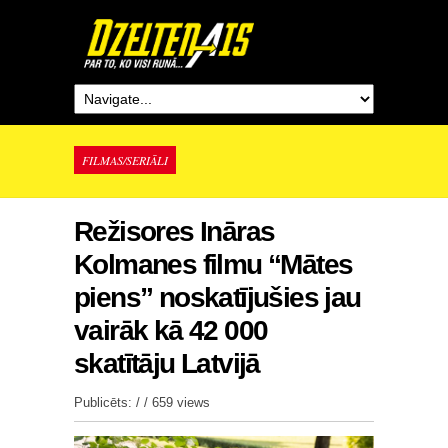
FILMAS/SERIĀLI
Režisores Ināras
Kolmanes filmu “Mātes
piens” noskatījušies jau
vairāk kā 42 000
skatītāju Latvijā
Publicēts: / /
659 views