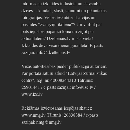
informāciju izklaides industrijā un slavenību
dzīvēs - skandāli, stāsti, jaunumi un pikantākās
fotogrāfijas. Vēlies ieskatīties Latvijas un
pasaules "zvaigžņu ikdienā"? Un varbūt pat
pats iejusties paparaci lomā un ziņot par
aktualitātēm? Dzeltenais.lv ir īstā vieta!
Izklaides deva visai dienai garantēta! E-pasts
saziņai: info@dzeltenais.lv
Visas autortiesības pieder publikāciju autoriem.
Par portāla saturu atbild "Latvijas Žurnālistikas
centrs", reģ. nr. 40008244310 Tālrunis:
26901441 / e-pasts saziņai: info@lzc.lv /
www.lzc.lv
Reklāmas izvietošanas iespējas skatiet:
www.nmg.lv Tālrunis: 26838384 / e-pasts
saziņai: nmg@nmg.lv