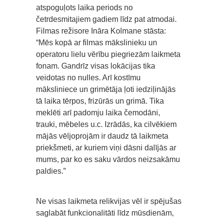
atspoguļots laika periods no
četrdesmitajiem gadiem līdz pat atmodai.
Filmas režisore Ināra Kolmane stāsta:
“Mēs kopā ar filmas mākslinieku un
operatoru lielu vērību piegriezām laikmeta
fonam. Gandrīz visas lokācijas tika
veidotas no nulles. Arī kostīmu
māksliniece un grimētāja ļoti iedziļinājās
tā laika tērpos, frizūrās un grimā. Tika
meklēti arī padomju laika čemodāni,
trauki, mēbeles u.c. Izrādās, ka cilvēkiem
mājās vēljoprojām ir daudz tā laikmeta
priekšmeti, ar kuriem viņi dāsni dalījās ar
mums, par ko es saku vārdos neizsakāmu
paldies.”
Ne visas laikmeta relikvijas vēl ir spējušas
saglabāt funkcionalitāti līdz mūsdienām,