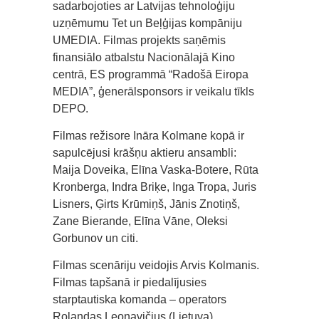
sadarbojoties ar Latvijas tehnoloģiju
uzņēmumu Tet un Beļģijas kompāniju
UMEDIA. Filmas projekts saņēmis
finansiālo atbalstu Nacionālajā Kino
centrā, ES programmā “Radošā Eiropa
MEDIA”, ģenerālsponsors ir veikalu tīkls
DEPO.
Filmas režisore Ināra Kolmane kopā ir
sapulcējusi krāšņu aktieru ansambli:
Maija Doveika, Elīna Vaska-Botere, Rūta
Kronberga, Indra Briķe, Inga Tropa, Juris
Lisners, Ģirts Krūmiņš, Jānis Znotiņš,
Zane Bierande, Elīna Vāne, Oleksi
Gorbunov un citi.
Filmas scenāriju veidojis Arvis Kolmanis.
Filmas tapšanā ir piedalījusies
starptautiska komanda – operators
Rolandas Leonavičius (Lietuva),