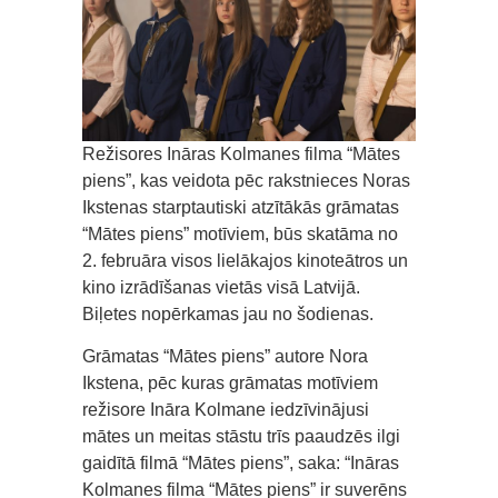
Režisores Ināras Kolmanes filma “Mātes
piens”, kas veidota pēc rakstnieces Noras
Ikstenas starptautiski atzītākās grāmatas
“Mātes piens” motīviem, būs skatāma no
2. februāra visos lielākajos kinoteātros un
kino izrādīšanas vietās visā Latvijā.
Biļetes nopērkamas jau no šodienas.
Grāmatas “Mātes piens” autore Nora
Ikstena, pēc kuras grāmatas motīviem
režisore Ināra Kolmane iedzīvinājusi
mātes un meitas stāstu trīs paaudzēs ilgi
gaidītā filmā “Mātes piens”, saka: “Ināras
Kolmanes filma “Mātes piens” ir suverēns