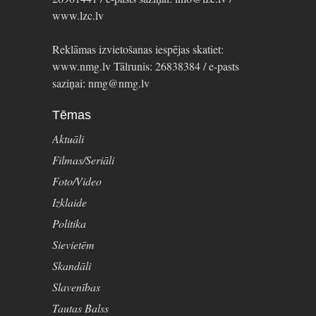
www.lzc.lv
Reklāmas izvietošanas iespējas skatiet:
www.nmg.lv Tālrunis: 26838384 / e-pasts
saziņai: nmg@nmg.lv
Tēmas
Aktuāli
Filmas/Seriāli
Foto/Video
Izklaide
Politika
Sievietēm
Skandāli
Slavenības
Tautas Balss