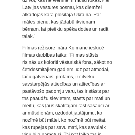
dzīvot, kas ne vienmēr ir mūsu rokās. Par
Latvijas vēstures posmu, kas diemžēl
atkārtojas kara plosītajā Ukrainā. Par
mātes pienu, kas jādabū ikvienam
bērnam, lai pietiktu spēka doties un radīt
tālāk.”
Filmas režisore Ināra Kolmane ieskicē
filmas darbības laiku: “Filmas stāsts
risinās uz kolorīti vēsturiskā fona, sākot no
četrdesmitajiem gadiem līdz pat atmodai,
taču galvenais, protams, ir cilvēku
savstarpējās attiecības un attiecības ar
pastāvošo padomju varu, tas ir stāsts par
trīs paaudžu sievietēm, stāsts par māti un
meitu, kas ļaus skatītājam rast sasauci arī
ar mūsdienām, uzdodot jautājumu, ko
nozīmē būt mātei, ko nozīmē būt meitai,
kas rūpējas par savu māti, kas savulaik
viņu bija pametusi. Tai pat laikā tas ir