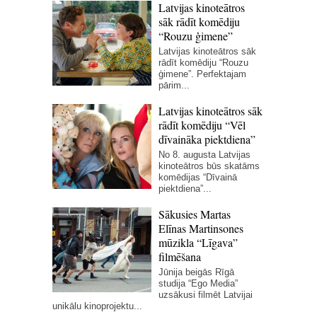
Latvijas kinoteātros
sāk rādīt komēdiju
“Rouzu ģimene”
Latvijas kinoteātros sāk
rādīt komēdiju “Rouzu
ģimene”. Perfektajam
pārim...
Latvijas kinoteātros sāk
rādīt komēdiju “Vēl
dīvaināka piektdiena”
No 8. augusta Latvijas
kinoteātros būs skatāms
komēdijas “Dīvainā
piektdiena”...
Sākusies Martas
Elīnas Martinsones
mūzikla “Līgava”
filmēšana
Jūnija beigās Rīgā
studija “Ego Media”
uzsākusi filmēt Latvijai
unikālu kinoprojektu...