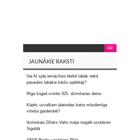
JAUNĀKIE RAKSTI
Vai AI spēj iemācīties blefot labāk nekā
pasaules labākie kāršu spēlētāji?
Rīga šogad svinēs 825. dzimšanas dienu
Kāpēc uzvalkam jāatrodas katra mūsdienīga
vīrieša garderobē?
Ikoniskais Džeks Vaits maija nogalē uzstāsies
Siguldā
A$AP Rocky uzstāsies Rīgā