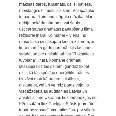
mākslas darbs. Klusināts, dziļš, patiess,
meistarīgi uzfilmēts īsts kino. Vēl īpašāku
to padara Raimonda Tigula mūzika. Man
nebija nekādu pārdomu vai šaubu –
uzticēt savas grāmatas pārtapšanu filmā
režisorei Inārai Kolmanei – vienai no
mūsu laika izcilākajām kino režisorēm, ar
kuru man 25 gadu garumā bijis tas gods
strādāt arī pie unikālā arhīva “Rakstnieks
tuvplānā”. Ināra Kolmane grāmatu
izlasījusi līdz tās dzīlēm, gandrīz tikpat
dziļi, kā tās spēcīgo enerģētiku nācies
izdzīvot man kā autorei, atstāstot,
diskutējot, vēl un vēlreiz pārdzīvojot to
visdažādākajās auditorijās Latvijā un
ārvalstīs – no Ukrainas līdz Indonēzijai, no
Fēru salām līdz Grieķijai. Stāsts joprojām
ir par beznosacījumu mīlestību, par vilkmi