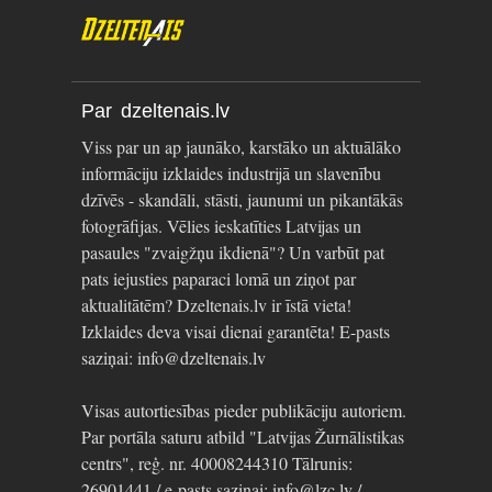
Par dzeltenais.lv
Viss par un ap jaunāko, karstāko un aktuālāko
informāciju izklaides industrijā un slavenību
dzīvēs - skandāli, stāsti, jaunumi un pikantākās
fotogrāfijas. Vēlies ieskatīties Latvijas un
pasaules "zvaigžņu ikdienā"? Un varbūt pat
pats iejusties paparaci lomā un ziņot par
aktualitātēm? Dzeltenais.lv ir īstā vieta!
Izklaides deva visai dienai garantēta! E-pasts
saziņai: info@dzeltenais.lv
Visas autortiesības pieder publikāciju autoriem.
Par portāla saturu atbild "Latvijas Žurnālistikas
centrs", reģ. nr. 40008244310 Tālrunis:
26901441 / e-pasts saziņai: info@lzc.lv /