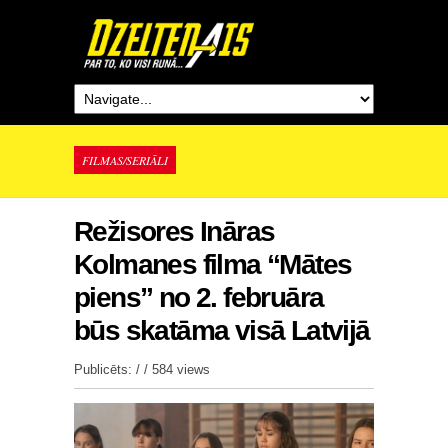
FILMAS/SERIĀLI
Režisores Ināras
Kolmanes filma “Mātes
piens” no 2. februāra
būs skatāma visā Latvijā
Publicēts: / /
584 views