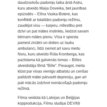
daudzsološu padomju laika ārsti Astru,
kuru atveido Maija Doveika, bet jaunības
epizodēs – Elīna Vaska-Botere, kas
konfliktē ar totalitāro padomju režīmu,
zaudējot visu — karjeru, mīlestību pret
dzīvi un pat mātes instinktu, liedzot savam
bērnam mātes pienu. Viņa ir spiesta
pamest zinātni un doties uz lauku
ambulanci, līdzi ņemot arī savu meitu
Noru, kuru atveido Rūta Kronberga, kas
pazīstama kā galvenās lomas – Billes
atveidotāja filmā “Bille”. Pieaugot, meita
kļūst par viņas vienīgo atbalstu un cenšas
palīdzēt mātei pārvarēt depresiju, gan arī
pati mācās izdzīvot nomācošajā padomju
režīmā.
Filma veidota kā Latvijas un Beļģijas
kopprodukcija, Filmu studijai DEVIŅI