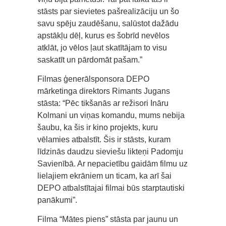
stāsts par sievietes pašrealizāciju un šo
savu spēju zaudēšanu, salūstot dažādu
apstākļu dēļ, kurus es šobrīd nevēlos
atklāt, jo vēlos ļaut skatītājam to visu
saskatīt un pārdomāt pašam.”
Filmas ģenerālsponsora DEPO
mārketinga direktors Rimants Jugans
stāsta: “Pēc tikšanās ar režisori Ināru
Kolmani un viņas komandu, mums nebija
šaubu, ka šis ir kino projekts, kuru
vēlamies atbalstīt. Šis ir stāsts, kuram
līdzinās daudzu sieviešu likteņi Padomju
Savienībā. Ar nepacietību gaidām filmu uz
lielajiem ekrāniem un ticam, ka arī šai
DEPO atbalstītajai filmai būs starptautiski
panākumi”.
Filma “Mātes piens” stāsta par jaunu un