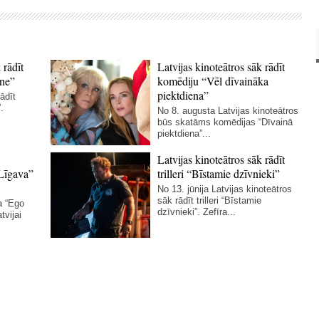
 rādīt
Latvijas kinoteātros sāk rādīt
ne”
komēdiju “Vēl dīvaināka
piektdiena”
ādīt
.
No 8. augusta Latvijas kinoteātros
būs skatāms komēdijas “Dīvainā
piektdiena”...
Latvijas kinoteātros sāk rādīt
Līgava”
trilleri “Bīstamie dzīvnieki”
No 13. jūnija Latvijas kinoteātros
sāk rādīt trilleri “Bīstamie
a “Ego
dzīvnieki”. Zefīra...
tvijai