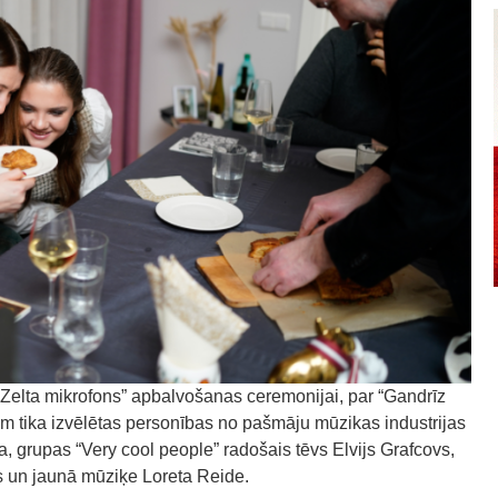
“Zelta mikrofons” apbalvošanas ceremonijai, par “Gandrīz
em tika izvēlētas personības no pašmāju mūzikas industrijas
a, grupas “Very cool people” radošais tēvs Elvijs Grafcovs,
cs un jaunā mūziķe Loreta Reide.