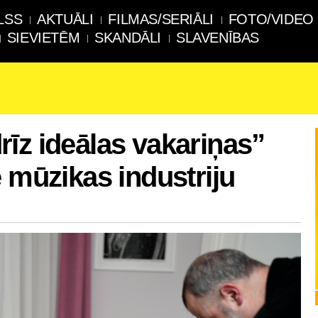
LSS
AKTUĀLI
FILMAS/SERIĀLI
FOTO/VIDEO
SIEVIETĒM
SKANDĀLI
SLAVENĪBAS
īz ideālas vakariņas”
 mūzikas industriju