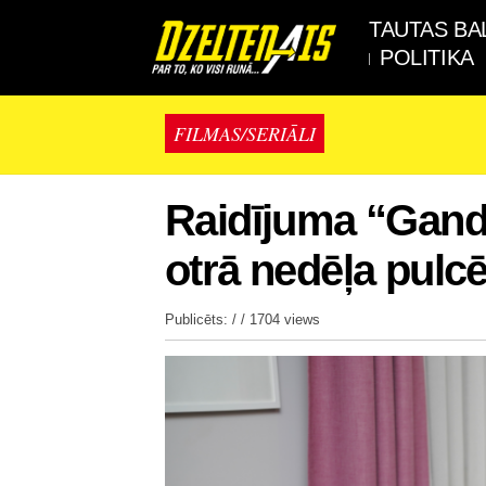
TAUTAS BA
POLITIKA
FILMAS/SERIĀLI
Raidījuma “Gandr
otrā nedēļa pulcē
Publicēts: / /
1704 views