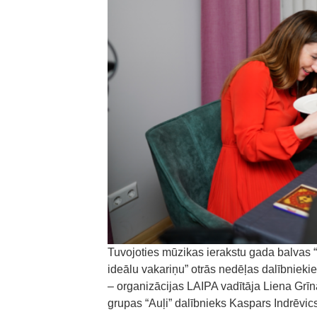
Tuvojoties mūzikas ierakstu gada balvas 
ideālu vakariņu” otrās nedēļas dalībnieki
– organizācijas LAIPA vadītāja Liena Grīn
grupas “Auļi” dalībnieks Kaspars Indrēvi