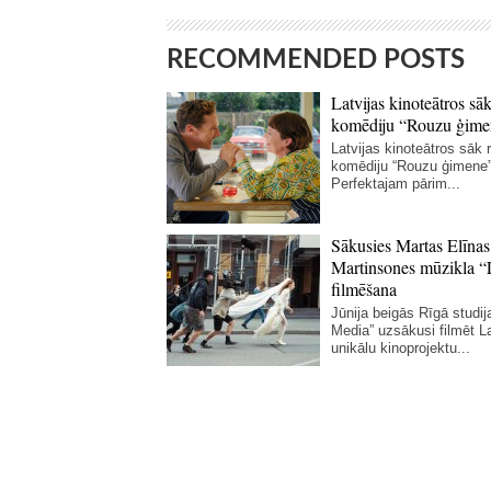
RECOMMENDED POSTS
Latvijas kinoteātros sāk
komēdiju “Rouzu ģime
Latvijas kinoteātros sāk r
komēdiju “Rouzu ģimene”
Perfektajam pārim...
Sākusies Martas Elīnas
Martinsones mūzikla “
filmēšana
Jūnija beigās Rīgā studij
Media” uzsākusi filmēt La
unikālu kinoprojektu...