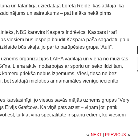
unā un talantīgā dziedātāja Loreta Reide, kas atklāja, ka
zaicinājums un satraukums – pat lielāks nekā pirms
nieks, NBS karavīrs Kaspars Indrēvics. Kaspars ir arī
ņās viesiem būs iespēja baudīt Kaspara paša sagādātu gaļu
klaide būs skaļa, jo par to parūpēsies grupa “Auļi”.
 uzņems organizācijas LAIPA vadītāja un viena no mūzikas
īna. Liena aktīvi nodarbojas ar sportu un seko līdzi tam,
ņas kameru priekšā nebūs izņēmums. Viesi, tiesa ne bez
i, bet saldajā mieloties ar namamātes vienīgo iecienīto
ies karstasinīgi, jo viesus savās mājās uzņems grupas “Very
 Elvijs Grafcovs. Kā viņš pats atzīst – viņam ļoti patīk
avot ēst, turklāt viņa specialitāte ir spāņu ēdieni, ko viesiem
«
»
NEXT
|
PREVIOUS