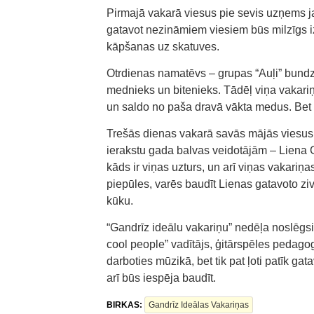
Pirmajā vakarā viesus pie sevis uzņems ja
gatavot nezināmiem viesiem būs milzīgs i
kāpšanas uz skatuves.
Otrdienas namatēvs – grupas “Auļi” bundzi
mednieks un bitenieks. Tādēļ viņa vakari
un saldo no paša dravā vākta medus. Bet iz
Trešās dienas vakarā savās mājās viesus
ierakstu gada balvas veidotājām – Liena Gr
kāds ir viņas uzturs, un arī viņas vakari
piepūles, varēs baudīt Lienas gatavoto ziv
kūku.
“Gandrīz ideālu vakariņu” nedēļa noslēgs
cool people” vadītājs, ģitārspēles pedagogs
darboties mūzikā, bet tik pat ļoti patīk gat
arī būs iespēja baudīt.
BIRKAS:
Gandrīz Ideālas Vakariņas