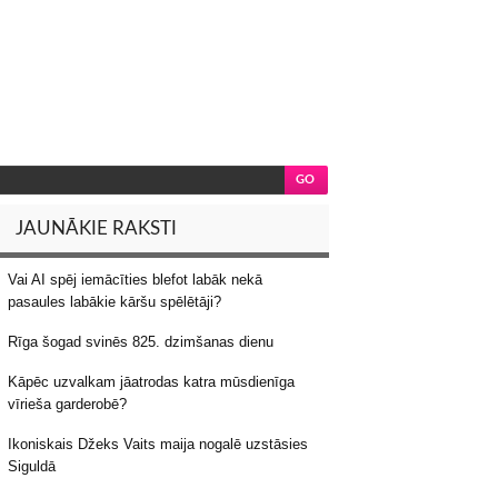
JAUNĀKIE RAKSTI
Vai AI spēj iemācīties blefot labāk nekā
pasaules labākie kāršu spēlētāji?
Rīga šogad svinēs 825. dzimšanas dienu
Kāpēc uzvalkam jāatrodas katra mūsdienīga
vīrieša garderobē?
Ikoniskais Džeks Vaits maija nogalē uzstāsies
Siguldā