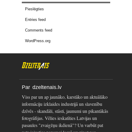
Pieslēgties
Entries feed
Comments feed
WordPress.org
Par dzeltenais.lv
Viss par un ap jaunāko, karstāko un aktuālāko
informāciju izklaides industrijā un slavenību
dzīvēs - skandāli, stāsti, jaunumi un pikantākās
fotogrāfijas. Vēlies ieskatīties Latvijas un
pasaules "zvaigžņu ikdienā"? Un varbūt pat