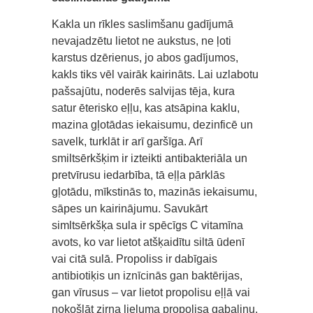
Kakla un rīkles saslimšanu gadījumā
nevajadzētu lietot ne aukstus, ne ļoti
karstus dzērienus, jo abos gadījumos,
kakls tiks vēl vairāk kairināts. Lai uzlabotu
pašsajūtu, noderēs salvijas tēja, kura
satur ēterisko eļļu, kas atsāpina kaklu,
mazina gļotādas iekaisumu, dezinficē un
savelk, turklāt ir arī garšīga. Arī
smiltsērkšķim ir izteikti antibakteriāla un
pretvīrusu iedarbība, tā eļļa pārklās
gļotādu, mīkstinās to, mazinās iekaisumu,
sāpes un kairinājumu. Savukārt
simltsērkšķa sula ir spēcīgs C vitamīna
avots, ko var lietot atšķaidītu siltā ūdenī
vai citā sulā. Propoliss ir dabīgais
antibiotiķis un iznīcinās gan baktērijas,
gan vīrusus – var lietot propolisu eļļā vai
nokošļāt zirņa lieluma propolisa gabaliņu,