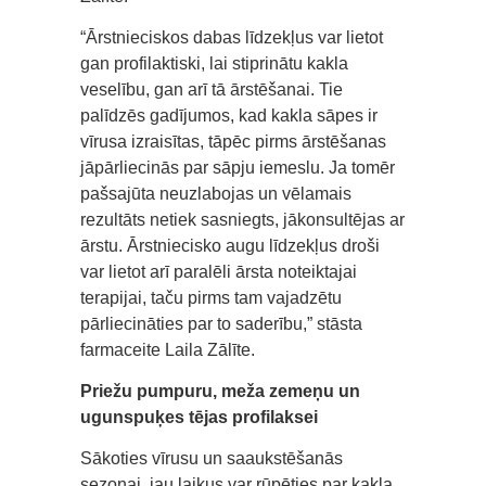
“Ārstnieciskos dabas līdzekļus var lietot
gan profilaktiski, lai stiprinātu kakla
veselību, gan arī tā ārstēšanai. Tie
palīdzēs gadījumos, kad kakla sāpes ir
vīrusa izraisītas, tāpēc pirms ārstēšanas
jāpārliecinās par sāpju iemeslu. Ja tomēr
pašsajūta neuzlabojas un vēlamais
rezultāts netiek sasniegts, jākonsultējas ar
ārstu. Ārstniecisko augu līdzekļus droši
var lietot arī paralēli ārsta noteiktajai
terapijai, taču pirms tam vajadzētu
pārliecināties par to saderību,” stāsta
farmaceite Laila Zālīte.
Priežu pumpuru, meža zemeņu un
ugunspuķes tējas profilaksei
Sākoties vīrusu un saaukstēšanās
sezonai, jau laikus var rūpēties par kakla