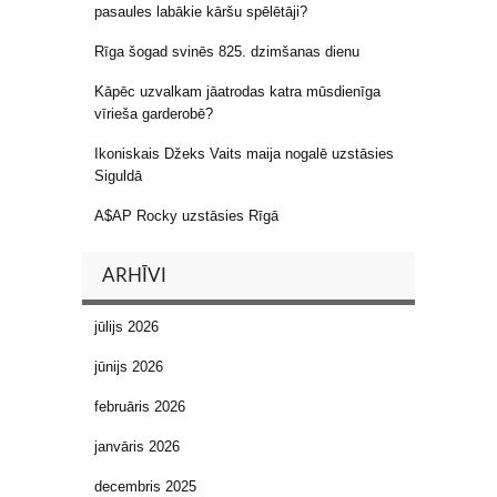
pasaules labākie kāršu spēlētāji?
Rīga šogad svinēs 825. dzimšanas dienu
Kāpēc uzvalkam jāatrodas katra mūsdienīga
vīrieša garderobē?
Ikoniskais Džeks Vaits maija nogalē uzstāsies
Siguldā
A$AP Rocky uzstāsies Rīgā
ARHĪVI
jūlijs 2026
jūnijs 2026
februāris 2026
janvāris 2026
decembris 2025