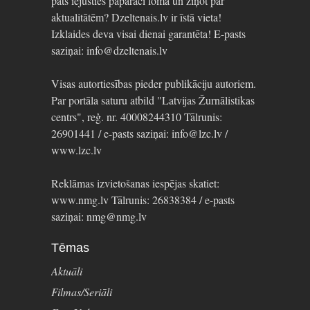
pats iejusties paparaci lomā un ziņot par
aktualitātēm? Dzeltenais.lv ir īstā vieta!
Izklaides deva visai dienai garantēta! E-pasts
saziņai: info@dzeltenais.lv
Visas autortiesības pieder publikāciju autoriem.
Par portāla saturu atbild "Latvijas Žurnālistikas
centrs", reģ. nr. 40008244310 Tālrunis:
26901441 / e-pasts saziņai: info@lzc.lv /
www.lzc.lv
Reklāmas izvietošanas iespējas skatiet:
www.nmg.lv Tālrunis: 26838384 / e-pasts
saziņai: nmg@nmg.lv
Tēmas
Aktuāli
Filmas/Seriāli