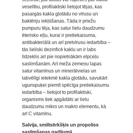
veselību, profilaktiski lietojot tējas, kas
pasargās kakla gļotādu no vīrusu un
baktēriju iekļūšanas. Tāda ir priežu
pumpuru tēja, kas satur lielu daudzumu
ēterisko eļļu, kurai ir pretiekaisuma,
antibakteriālā un arī pretvīrusu iedarbība –
tās lieliski dezinficē kaklu un ir labs
līdzeklis arī pie nopietnākām elpceļu
saslimšanām. Arī meža zemeņu lapas
satur vitamīnus un minerālvielas un
labvēlīgi ietekmē kakla gļotādu, savukārt
ugunspuķei piemīt spēcīga pretiekaisumu
iedarbība – lietojot to profilaktiski,
organisms tiek apgādāts ar lielu
daudzumu mikro un makro elementu, kā
arī C vitamīnu.
Salvija, smiltsērkšķis un propoliss
saslimšanas gadījumā