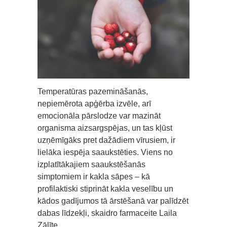
Temperatūras pazemināšanās,
nepiemērota apģērba izvēle, arī
emocionāla pārslodze var mazināt
organisma aizsargspējas, un tas kļūst
uzņēmīgāks pret dažādiem vīrusiem, ir
lielāka iespēja saaukstēties. Viens no
izplatītākajiem saaukstēšanās
simptomiem ir kakla sāpes – kā
profilaktiski stiprināt kakla veselību un
kādos gadījumos tā ārstēšanā var palīdzēt
dabas līdzekļi, skaidro farmaceite Laila
Zālīte.