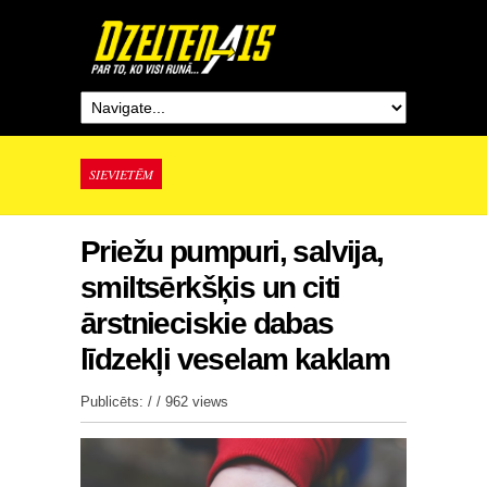
SIEVIETĒM
Priežu pumpuri, salvija,
smiltsērkšķis un citi
ārstnieciskie dabas
līdzekļi veselam kaklam
Publicēts: / /
962 views