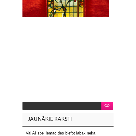
JAUNĀKIE RAKSTI
Vai AI spēj iemācīties blefot labāk nekā