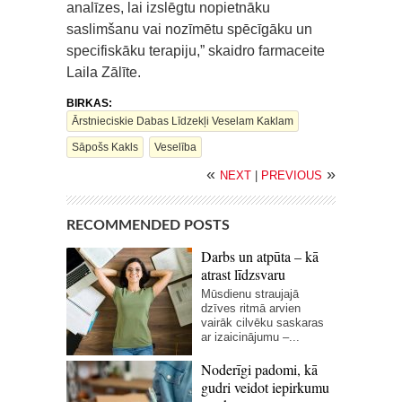
analīzes, lai izslēgtu nopietnāku
saslimšanu vai nozīmētu spēcīgāku un
specifiskāku terapiju,” skaidro farmaceite
Laila Zālīte.
BIRKAS:
Ārstnieciskie Dabas Līdzekļi Veselam Kaklam
Sāpošs Kakls
Veselība
«
»
NEXT
|
PREVIOUS
RECOMMENDED POSTS
Darbs un atpūta – kā
atrast līdzsvaru
Mūsdienu straujajā
dzīves ritmā arvien
vairāk cilvēku saskaras
ar izaicinājumu –...
Noderīgi padomi, kā
gudri veidot iepirkumu