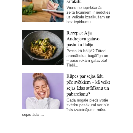
sarakstu
Viens no iepirkšanās
zelta likumiem ir nedoties
uz veikalu izsalkušam un
bez iepirkumu...
Recepte: Aija
Andrejeva gatavo
pastu kā Itālijā
Pasta kā Itālijā? Tātad
aromātiska, bagātīga un
– pašu rokām gatavota!
Tieši...
Rūpes par sejas ādu
pēc svētkiem – kā veikt
sejas ādas attīrīšanu un
pabarošanu?
Gada nogalē piedzīvotie
svētku pasākumi var būt
īsts izaicinājums mūsu
sejas ādai,...