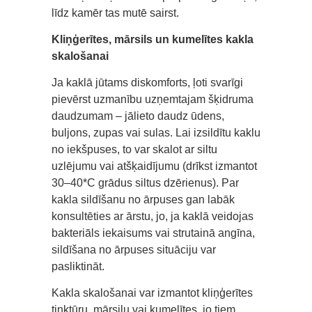
līdz kamēr tas mutē sairst.
Kliņģerītes, mārsils un kumelītes kakla
skalošanai
Ja kaklā jūtams diskomforts, ļoti svarīgi
pievērst uzmanību uzņemtajam šķidruma
daudzumam – jālieto daudz ūdens,
buljons, zupas vai sulas. Lai izsildītu kaklu
no iekšpuses, to var skalot ar siltu
uzlējumu vai atšķaidījumu (drīkst izmantot
30–40*C grādus siltus dzērienus). Par
kakla sildīšanu no ārpuses gan labāk
konsultēties ar ārstu, jo, ja kaklā veidojas
bakteriāls iekaisums vai strutainā angīna,
sildīšana no ārpuses situāciju var
pasliktināt.
Kakla skalošanai var izmantot kliņģerītes
tinktūru, mārsilu vai kumelītes, jo tiem