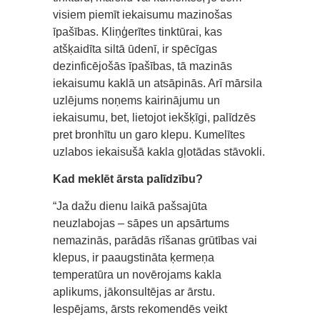
visiem piemīt iekaisumu mazinošas
īpašības. Kliņģerītes tinktūrai, kas
atšķaidīta siltā ūdenī, ir spēcīgas
dezinficējošās īpašības, tā mazinās
iekaisumu kaklā un atsāpinās. Arī mārsila
uzlējums noņems kairinājumu un
iekaisumu, bet, lietojot iekšķīgi, palīdzēs
pret bronhītu un garo klepu. Kumelītes
uzlabos iekaisušā kakla gļotādas stāvokli.
Kad meklēt ārsta palīdzību?
“Ja dažu dienu laikā pašsajūta
neuzlabojas – sāpes un apsārtums
nemazinās, parādās rīšanas grūtības vai
klepus, ir paaugstināta ķermeņa
temperatūra un novērojams kakla
aplikums, jākonsultējas ar ārstu.
Iespējams, ārsts rekomendēs veikt