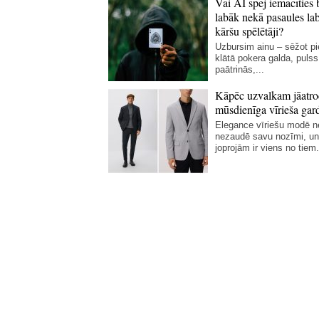
Vai AI spēj iemācīties 
labāk nekā pasaules la
kāršu spēlētāji?
Uzbursim ainu – sēžot p
klātā pokera galda, pulss
paātrinās,...
Kāpēc uzvalkam jāatro
mūsdienīga vīrieša gar
Elegance vīriešu modē 
nezaudē savu nozīmi, un
joprojām ir viens no tiem.