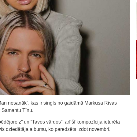
Man nesanāk”, kas ir singls no gaidāmā Markusa Rivas
r Samantu Tīnu.
pēdējoreiz” un “Tavos vārdos”, arī šī kompozīcija ieturēta
rvīs dziedātāja albumu, ko paredzēts izdot novembrī.