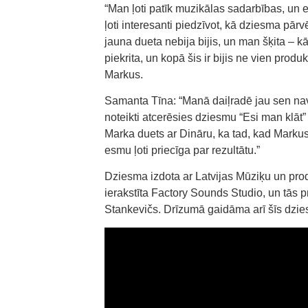
“Man ļoti patīk muzikālas sadarbības, un e
ļoti interesanti piedzīvot, kā dziesma pār
jauna dueta nebija bijis, un man šķita – 
piekrita, un kopā šis ir bijis ne vien produk
Markus.
Samanta Tīna: “Manā daiļradē jau sen nav 
noteikti atcerēsies dziesmu “Esi man klāt”
Marka duets ar Dināru, ka tad, kad Markus
esmu ļoti priecīga par rezultātu.”
Dziesma izdota ar Latvijas Mūziķu un prod
ierakstīta Factory Sounds Studio, un tās p
Stankevičs. Drīzumā gaidāma arī šīs dzie