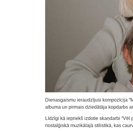
Dienasgaismu ieraudzījusi kompozīcija “
albuma un pirmais dziedātāja kopdarbs a
Līdzīgi kā iepriekš izdotie skaņdarbi “Vēl 
nostalģiskā muzikālajā stilistikā, kas cau