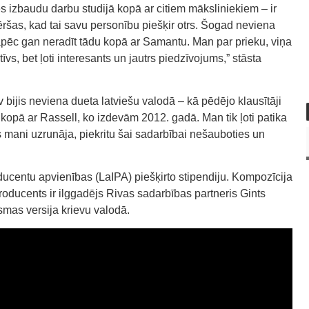
s izbaudu darbu studijā kopā ar citiem māksliniekiem – ir
vēršas, kad tai savu personību piešķir otrs. Šogad neviena
kāpēc gan neradīt tādu kopā ar Samantu. Man par prieku, viņa
tīvs, bet ļoti interesants un jautrs piedzīvojums,” stāsta
bijis neviena dueta latviešu valodā – kā pēdējo klausītāji
 kopā ar Rassell, ko izdevām 2012. gadā. Man tik ļoti patika
 mani uzrunāja, piekritu šai sadarbībai nešauboties un
ucentu apvienības (LaIPA) piešķirto stipendiju. Kompozīcija
roducents ir ilggadējs Rivas sadarbības partneris Gints
smas versija krievu valodā.