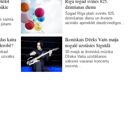
blefot
Rīga šogad svinēs 825.
bākie
dzimšanas dienu
Šogad Rīga plaši svinēs 825.
dzimšanas dienu un ikviens
ie samta
aicināts apmeklēt daudzveidīgos...
 jūtami
das katra
Ikoniskais Džeks Vaits maija
derobē?
nogalē uzstāsies Siguldā
nekad
30.maijā ar ikoniskā mūziķa
 uzvalks
Džeka Vaita uzstāšanos
..
sāksies vasaras koncertu
sezona...