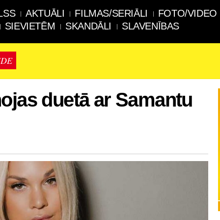
LSS
AKTUĀLI
FILMAS/SERIĀLI
FOTO/VIDEO
SIEVIETĒM
SKANDĀLI
SLAVENĪBAS
IDE
nojas duetā ar Samantu