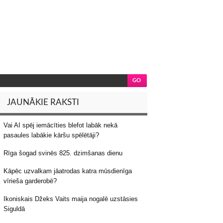
JAUNĀKIE RAKSTI
Vai AI spēj iemācīties blefot labāk nekā
pasaules labākie kāršu spēlētāji?
Rīga šogad svinēs 825. dzimšanas dienu
Kāpēc uzvalkam jāatrodas katra mūsdienīga
vīrieša garderobē?
Ikoniskais Džeks Vaits maija nogalē uzstāsies
Siguldā