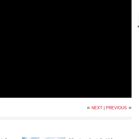
«
»
NEXT
|
PREVIOUS