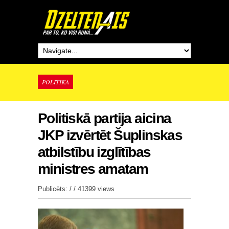
POLITIKA
Politiskā partija aicina
JKP izvērtēt Šuplinskas
atbilstību izglītības
ministres amatam
Publicēts: / /
41399 views