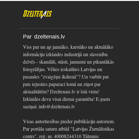
Par dzeltenais.lv
Viss par un ap jaunāko, karstāko un aktuālāko
informāciju izklaides industrijā un slavenību
dzīvēs - skandāli, stāsti, jaunumi un pikantākās
fotogrāfijas. Vēlies ieskatīties Latvijas un
pasaules "zvaigžņu ikdienā"? Un varbūt pat
pats iejusties paparaci lomā un ziņot par
aktualitātēm? Dzeltenais.lv ir īstā vieta!
Izklaides deva visai dienai garantēta! E-pasts
saziņai: info@dzeltenais.lv
Visas autortiesības pieder publikāciju autoriem.
Par portāla saturu atbild "Latvijas Žurnālistikas
centrs", reģ. nr. 40008244310 Tālrunis: