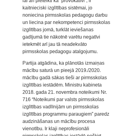
lai arī pieteikti kā “provokatīvi”, ir
kaitnieciski izglītības sistēmai, jo
noniecina pirmsskolas pedagogu darbu
un liecina par nekompetenci pirmsskolas
izglītības jomā, turklāt ieviešanas
gadījumā tie nākotnē varētu negatīvi
ietekmēt arī jau tā neadekvāto
pirmsskolas pedagogu atalgojumu.
Partija atgādina, ka plānotās izmaiņas
mācību saturā un pieejā 2019./2020.
mācību gadā sākas tieši ar pirmsskolas
izglītības iestādēm. Ministru kabineta
2018. gada 21. novembra noteikumi Nr.
716 “Noteikumi par valsts pirmsskolas
izglītības vadlīnijām un pirmsskolas
izglītības programmu paraugiem” paredz
audzināšanas un mācību procesa
vienotību. Ir klaji neprofesionāli
pirmsskolas izglītības iestādē nošķirt