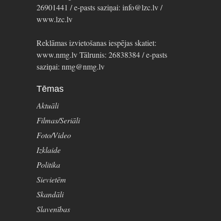
26901441 / e-pasts saziņai: info@lzc.lv /
www.lzc.lv
Reklāmas izvietošanas iespējas skatiet:
www.nmg.lv Tālrunis: 26838384 / e-pasts
saziņai: nmg@nmg.lv
Tēmas
Aktuāli
Filmas/Seriāli
Foto/Video
Izklaide
Politika
Sievietēm
Skandāli
Slavenības