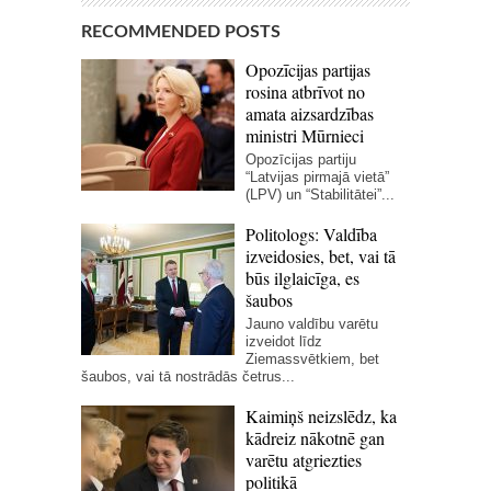
RECOMMENDED POSTS
Opozīcijas partijas
rosina atbrīvot no
amata aizsardzības
ministri Mūrnieci
Opozīcijas partiju
“Latvijas pirmajā vietā”
(LPV) un “Stabilitātei”...
Politologs: Valdība
izveidosies, bet, vai tā
būs ilglaicīga, es
šaubos
Jauno valdību varētu
izveidot līdz
Ziemassvētkiem, bet
šaubos, vai tā nostrādās četrus...
Kaimiņš neizslēdz, ka
kādreiz nākotnē gan
varētu atgriezties
politikā