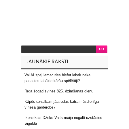
JAUNĀKIE RAKSTI
Vai AI spēj iemācīties blefot labāk nekā
pasaules labākie kāršu spēlētāji?
Rīga šogad svinēs 825. dzimšanas dienu
Kāpēc uzvalkam jāatrodas katra mūsdienīga
vīrieša garderobē?
Ikoniskais Džeks Vaits maija nogalē uzstāsies
Siguldā