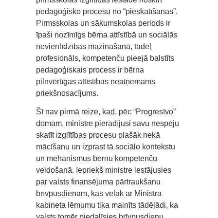
pedagoģisko procesu no “pieskatīšanas”.
Pirmsskolas un sākumskolas periods ir
īpaši nozīmīgs bērna attīstībā un sociālās
nevienlīdzības mazināšanā, tādēļ
profesionāls, kompetenču pieejā balstīts
pedagoģiskais process ir bērna
pilnvērtīgas attīstības neatņemams
priekšnosacījums.
Šī nav pirmā reize, kad, pēc “Progresīvo”
domām, ministre pierādījusi savu nespēju
skatīt izglītības procesu plašāk nekā
mācīšanu un izprast tā sociālo kontekstu
un mehānismus bērnu kompetenču
veidošanā. Iepriekš ministre iestājusies
par valsts finansējuma pārtraukšanu
brīvpusdienām, kas vēlāk ar Ministra
kabineta lēmumu tika mainīts tādējādi, ka
valsts tomēr piedalīsies brīvpusdienu