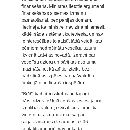
finansēšanā. Ministres lietotie argumenti
finansēšanas sistēmas izmaiņu
pamatošanai, pēc partijas domām,
liecināja, ka ministrei nav zināmi iemesli,
kādēļ šāda sistēma tika ieviesta, un nav
ieinteresētības to attīstīt tādā veidā, kas
bērniem nodrošinātu veselīgu uzturu
ikvienā Latvijas novadā, izpratni par
veselīgu uzturu un pārtikas atkritumu
mazināšanu, kā arī tie izteikti bez
padziļinātas izpētes par pašvaldību
funkcijām un finanšu iespējām.
“Brīdī, kad pirmsskolas pedagogi
pārslodzes režīmā cenšas ieviest jauno
izglītības saturu, izvirzīt jautājumu, ka
viņiem pārāk daudz maksā par
sagatavošanos (4 stundas uz 36
kontaktstundām), nav nekāda