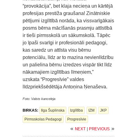
“provokācija”, bet klaja necieņa un kārtējā
profesijas prestiža graušana! Zinātniskie
pētījumi izglītībā norāda, ka vissvarīgākais
posms bērna mācīšanās prasmju attīstībā
ir tieši pirmsskolā un sākumskolā. Tāpēc
jo īpaši svarīgi ir profesionāli pedagogi,
kas saredz un attīsta visu bērnu
potenciālu, līdz ar to mazina nevienlīdzību
un palielina bērnu izredzes vispār tikt līdz
nākamajiem izglītības līmeņiem,”
uzskata “Progresīvie” valdes
līdzpriekšsēdētāja Antoņina Ņenaševa.
Foto: Valsts kanceleja
BIRKAS:
Ilga Šuplinska
Izglītība
IZM
JKP
Pirmsskolas Pedagogi
Progresīvie
«
»
NEXT
|
PREVIOUS