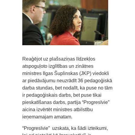
Reaģējot uz plašsaziņas līdzekļos
atspoguļoto izglītības un zinātnes
ministres Ilgas Šuplinskas (JKP) viedokli
ar piedāvājumu neuzrādīt 36 pedagoģiskā
darba stundas, bet nodalīt, ka puse no tām
ir pedagoģiskais darbs, bet puse tikai
pieskatīšanas darbs, partija “Progresīvie”
aicina izvērtēt ministres atbilstību
ieņemamajam amatam.
“Progresīvie” uzskata, ka šādi izteikumi,