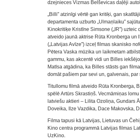
dzejnieces Vizmas Belševicas daļēji autob
„Billi” atzinīgi vērtē gan kritiķi, gan skat
departamenta uzburto „Ulmaņlaiku” sajūtu
Kinokritiķe Kristīne Simsone („IR”) uzteic 
atveido jaunā aktrise Rūta Kronberga un l
(„Latvijas Avīze”) izceļ filmas skanisko
Pētera Vaska mūzika un laikmetam atbilsto
gammu, kas akcentē vidi un Billes iekšējo
Matīsa atgādina, ka Billes stāsts gan filma
domāt pašiem par sevi un, galvenais, par 
Titullomu filmā atveido Rūta Kronberga, 
spēlē Artūrs Skrastiņš. Vecmāmiņas lomu a
latviešu aktieri – Lilita Ozoliņa, Gundars 
Doveika, Ilze Vazdika, Dace Makovska, Da
Filma tapusi kā Latvijas, Lietuvas un Č
Kino centra programmā Latvijas filmas Latv
UzKino.