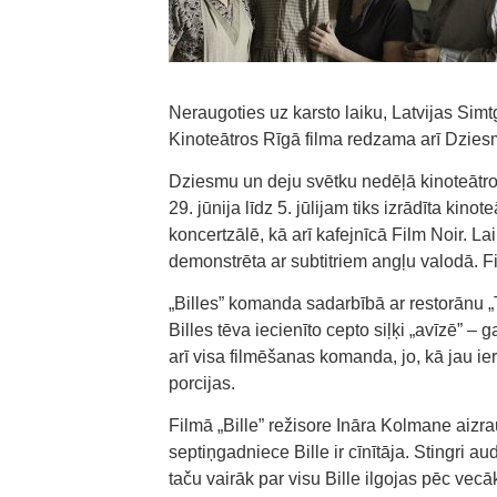
Neraugoties uz karsto laiku, Latvijas Simtg
Kinoteātros Rīgā filma redzama arī Dziesm
Dziesmu un deju svētku nedēļā kinoteātros
29. jūnija līdz 5. jūlijam tiks izrādīta k
koncertzālē, kā arī kafejnīcā Film Noir. Lai
demonstrēta ar subtitriem angļu valodā. Fi
„Billes” komanda sadarbībā ar restorānu „T
Billes tēva iecienīto cepto siļķi „avīzē” – 
arī visa filmēšanas komanda, jo, kā jau ie
porcijas.
Filmā „Bille” režisore Ināra Kolmane aizra
septiņgadniece Bille ir cīnītāja. Stingri au
taču vairāk par visu Bille ilgojas pēc vec