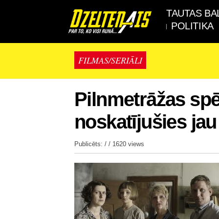
TAUTAS BA
POLITIKA
FILMAS/SERIĀLI
Pilnmetrāžas spēl
noskatījušies jau
Publicēts: / /
1620 views