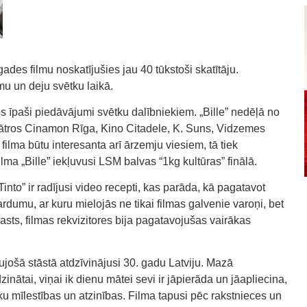
ades filmu noskatījušies jau 40 tūkstoši skatītāju.
u un deju svētku laikā.
 īpaši piedāvājumi svētku dalībniekiem. „Bille” nedēļā no
inoteātros Cinamon Rīga, Kino Citadele, K. Suns, Vidzemes
 filma būtu interesanta arī ārzemju viesiem, tā tiek
lma „Bille” iekļuvusi LSM balvas “1kg kultūras” finālā.
into” ir radījusi video recepti, kas parāda, kā pagatavot
gardumu, ar kuru mielojās ne tikai filmas galvenie varoņi, bet
rasts, filmas rekvizitores bija pagatavojušas vairākas
ujošā stāstā atdzīvinājusi 30. gadu Latviju. Mazā
dzinātai, viņai ik dienu mātei sevi ir jāpierāda un jāapliecina,
āku mīlestības un atzinības. Filma tapusi pēc rakstnieces un