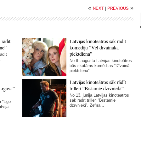
«
»
NEXT
|
PREVIOUS
 rādīt
Latvijas kinoteātros sāk rādīt
ne”
komēdiju “Vēl dīvaināka
piektdiena”
ādīt
.
No 8. augusta Latvijas kinoteātros
būs skatāms komēdijas “Dīvainā
piektdiena”...
Latvijas kinoteātros sāk rādīt
Līgava”
trilleri “Bīstamie dzīvnieki”
No 13. jūnija Latvijas kinoteātros
sāk rādīt trilleri “Bīstamie
a “Ego
dzīvnieki”. Zefīra...
tvijai