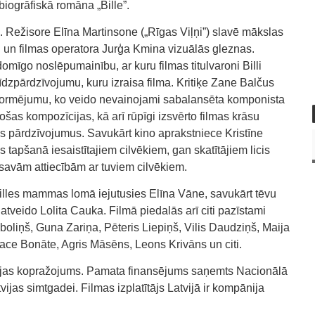
iogrāfiskā romāna „Bille”.
ītāji. Režisore Elīna Martinsone („Rīgas Viļņi”) slavē mākslas
 un filmas operatora Jurģa Kmina vizuālās gleznas.
domīgo noslēpumainību, ar kuru filmas titulvaroni Billi
īdzpārdzīvojumu, kuru izraisa filma. Kritiķe Zane Balčus
 noformējumu, ko veido nevainojami sabalansēta komponista
šas kompozīcijas, kā arī rūpīgi izsvērto filmas krāsu
s pārdzīvojumus. Savukārt kino aprakstniece Kristīne
s tapšanā iesaistītajiem cilvēkiem, gan skatītājiem licis
savām attiecībām ar tuviem cilvēkiem.
Billes mammas lomā iejutusies Elīna Vāne, savukārt tēvu
tveido Lolita Cauka. Filmā piedalās arī citi pazīstami
Āboliņš, Guna Zariņa, Pēteris Liepiņš, Vilis Daudziņš, Maija
ce Bonāte, Agris Māsēns, Leons Krivāns un citi.
ehijas kopražojums. Pamata finansējums saņemts Nacionālā
ijas simtgadei. Filmas izplatītājs Latvijā ir kompānija