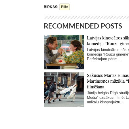
BIRKAS:
Bille
RECOMMENDED POSTS
Latvijas kinoteātros sāk
komēdiju “Rouzu ģime
Latvijas kinoteātros sāk r
komēdiju “Rouzu ģimene”
Perfektajam pārim...
Sākusies Martas Elīnas
Martinsones mūzikla “
filmēšana
Jūnija beigās Rīgā studij
Media” uzsākusi filmēt La
unikālu kinoprojektu...