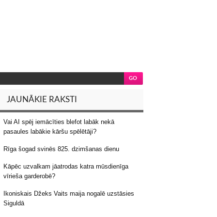
JAUNĀKIE RAKSTI
Vai AI spēj iemācīties blefot labāk nekā
pasaules labākie kāršu spēlētāji?
Rīga šogad svinēs 825. dzimšanas dienu
Kāpēc uzvalkam jāatrodas katra mūsdienīga
vīrieša garderobē?
Ikoniskais Džeks Vaits maija nogalē uzstāsies
Siguldā