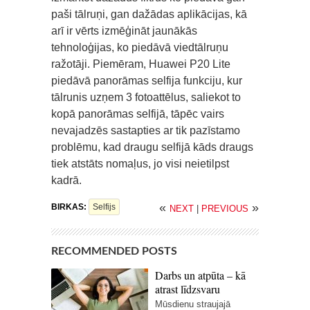
paši tālruņi, gan dažādas aplikācijas, kā
arī ir vērts izmēģināt jaunākās
tehnoloģijas, ko piedāvā viedtālruņu
ražotāji. Piemēram, Huawei P20 Lite
piedāvā panorāmas selfija funkciju, kur
tālrunis uzņem 3 fotoattēlus, saliekot to
kopā panorāmas selfijā, tāpēc vairs
nevajadzēs sastapties ar tik pazīstamo
problēmu, kad draugu selfijā kāds draugs
tiek atstāts nomaļus, jo visi neietilpst
kadrā.
«
»
BIRKAS:
Selfijs
NEXT
|
PREVIOUS
RECOMMENDED POSTS
Darbs un atpūta – kā
atrast līdzsvaru
Mūsdienu straujajā