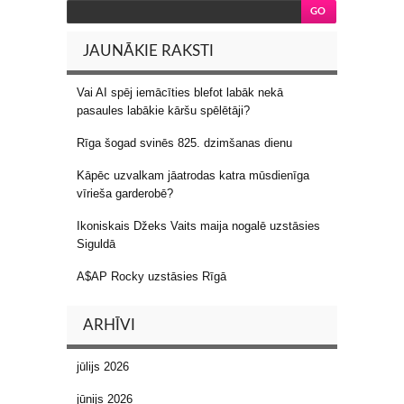
JAUNĀKIE RAKSTI
Vai AI spēj iemācīties blefot labāk nekā
pasaules labākie kāršu spēlētāji?
Rīga šogad svinēs 825. dzimšanas dienu
Kāpēc uzvalkam jāatrodas katra mūsdienīga
vīrieša garderobē?
Ikoniskais Džeks Vaits maija nogalē uzstāsies
Siguldā
A$AP Rocky uzstāsies Rīgā
ARHĪVI
jūlijs 2026
jūnijs 2026