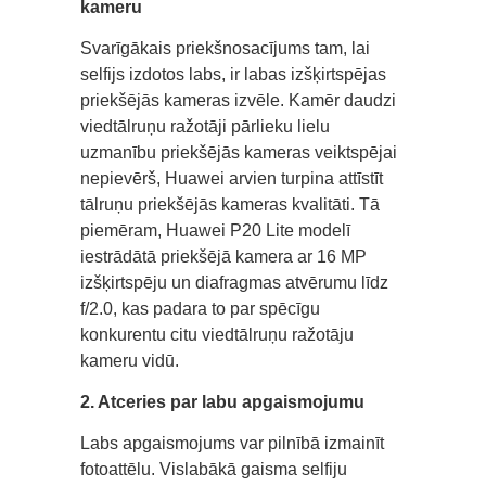
kameru
Svarīgākais priekšnosacījums tam, lai
selfijs izdotos labs, ir labas izšķirtspējas
priekšējās kameras izvēle. Kamēr daudzi
viedtālruņu ražotāji pārlieku lielu
uzmanību priekšējās kameras veiktspējai
nepievērš, Huawei arvien turpina attīstīt
tālruņu priekšējās kameras kvalitāti. Tā
piemēram, Huawei P20 Lite modelī
iestrādātā priekšējā kamera ar 16 MP
izšķirtspēju un diafragmas atvērumu līdz
f/2.0, kas padara to par spēcīgu
konkurentu citu viedtālruņu ražotāju
kameru vidū.
2. Atceries par labu apgaismojumu
Labs apgaismojums var pilnībā izmainīt
fotoattēlu. Vislabākā gaisma selfiju