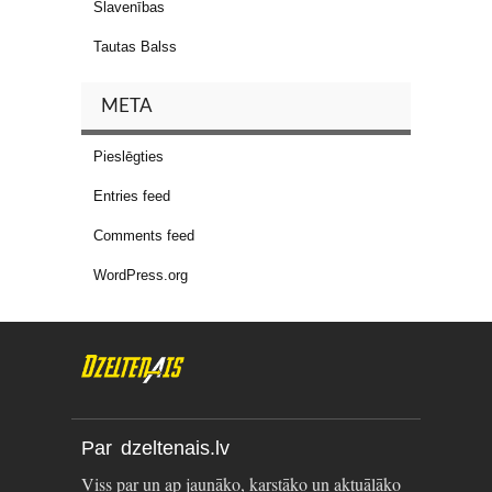
Slavenības
Tautas Balss
META
Pieslēgties
Entries feed
Comments feed
WordPress.org
Par dzeltenais.lv
Viss par un ap jaunāko, karstāko un aktuālāko