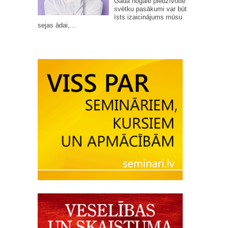
Gada nogalē piedzīvotie
svētku pasākumi var būt
īsts izaicinājums mūsu
sejas ādai,...