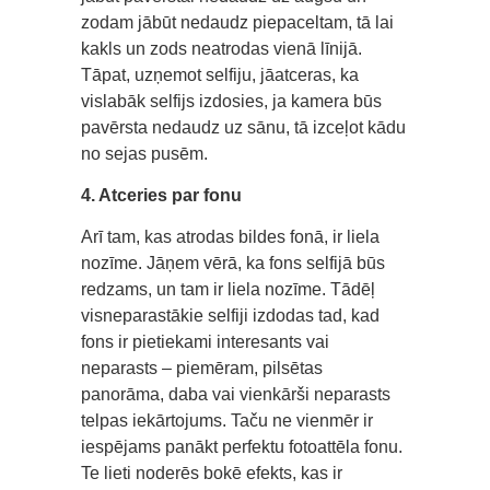
zodam jābūt nedaudz piepaceltam, tā lai
kakls un zods neatrodas vienā līnijā.
Tāpat, uzņemot selfiju, jāatceras, ka
vislabāk selfijs izdosies, ja kamera būs
pavērsta nedaudz uz sānu, tā izceļot kādu
no sejas pusēm.
4. Atceries par fonu
Arī tam, kas atrodas bildes fonā, ir liela
nozīme. Jāņem vērā, ka fons selfijā būs
redzams, un tam ir liela nozīme. Tādēļ
visneparastākie selfiji izdodas tad, kad
fons ir pietiekami interesants vai
neparasts – piemēram, pilsētas
panorāma, daba vai vienkārši neparasts
telpas iekārtojums. Taču ne vienmēr ir
iespējams panākt perfektu fotoattēla fonu.
Te lieti noderēs bokē efekts, kas ir