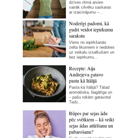
dzīves ritmā arvien
vairāk cilvēku saskaras
ar izaicinājumu –...
Noderīgi padomi, kā
gudri veidot iepirkumu
sarakstu
Viens no iepirkšanās
zelta likumiem ir nedoties
uz veikalu izsalkušam un
bez iepirkumu...
Recepte: Aija
Andrejeva gatavo
pastu kā Itālijā
Pasta kā Itālijā? Tātad
aromātiska, bagātīga un
– pašu rokām gatavota!
Tieši...
Rūpes par sejas ādu
pēc svētkiem – kā veikt
sejas ādas attīrīšanu un
pabarošanu?