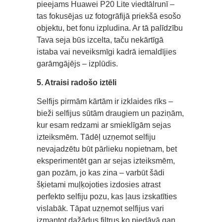
pieejams Huawei P20 Lite viedtālrunī –
tas fokusējas uz fotogrāfijā priekšā esošo
objektu, bet fonu izpludina. Ar tā palīdzību
Tava seja būs izcelta, taču nekārtīgā
istaba vai neveiksmīgi kadrā iemaldījies
garāmgājējs – izplūdis.
5. Atraisi radošo iztēli
Selfijs pirmām kārtām ir izklaides rīks –
bieži selfijus sūtām draugiem un paziņām,
kur esam redzami ar smieklīgām sejas
izteiksmēm. Tādēļ uzņemot selfiju
nevajadzētu būt pārlieku nopietnam, bet
eksperimentēt gan ar sejas izteiksmēm,
gan pozām, jo kas zina – varbūt šādi
šķietami muļķojoties izdosies atrast
perfekto selfiju pozu, kas ļaus izskatīties
vislabāk. Tāpat uzņemot selfijus vari
izmantot dažādus filtrus ko piedāvā gan