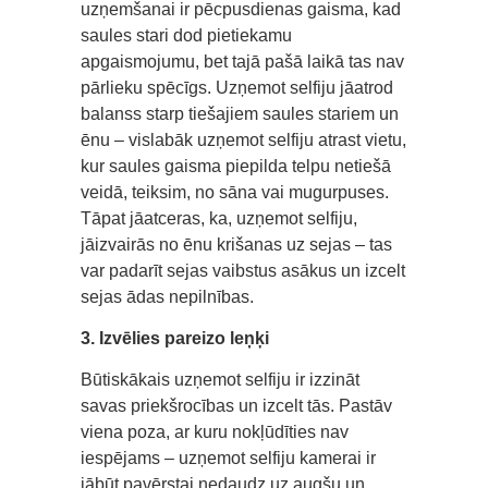
uzņemšanai ir pēcpusdienas gaisma, kad
saules stari dod pietiekamu
apgaismojumu, bet tajā pašā laikā tas nav
pārlieku spēcīgs. Uzņemot selfiju jāatrod
balanss starp tiešajiem saules stariem un
ēnu – vislabāk uzņemot selfiju atrast vietu,
kur saules gaisma piepilda telpu netiešā
veidā, teiksim, no sāna vai mugurpuses.
Tāpat jāatceras, ka, uzņemot selfiju,
jāizvairās no ēnu krišanas uz sejas – tas
var padarīt sejas vaibstus asākus un izcelt
sejas ādas nepilnības.
3. Izvēlies pareizo leņķi
Būtiskākais uzņemot selfiju ir izzināt
savas priekšrocības un izcelt tās. Pastāv
viena poza, ar kuru nokļūdīties nav
iespējams – uzņemot selfiju kamerai ir
jābūt pavērstai nedaudz uz augšu un