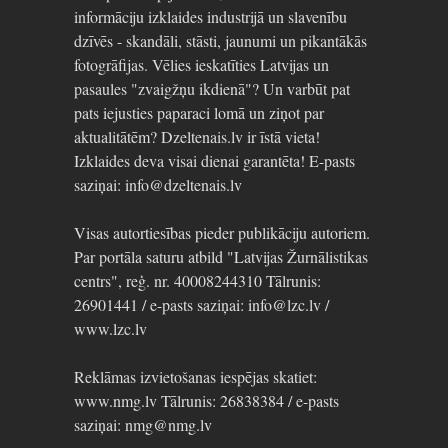
informāciju izklaides industrijā un slavenību
dzīvēs - skandāli, stāsti, jaunumi un pikantākās
fotogrāfijas. Vēlies ieskatīties Latvijas un
pasaules "zvaigžņu ikdienā"? Un varbūt pat
pats iejusties paparaci lomā un ziņot par
aktualitātēm? Dzeltenais.lv ir īstā vieta!
Izklaides deva visai dienai garantēta! E-pasts
saziņai: info@dzeltenais.lv
Visas autortiesības pieder publikāciju autoriem.
Par portāla saturu atbild "Latvijas Žurnālistikas
centrs", reģ. nr. 40008244310 Tālrunis:
26901441 / e-pasts saziņai: info@lzc.lv /
www.lzc.lv
Reklāmas izvietošanas iespējas skatiet:
www.nmg.lv Tālrunis: 26838384 / e-pasts
saziņai: nmg@nmg.lv