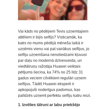
Vai kāds no pēdējiem Tevis uzņemtajiem
attēliem ir bijis selfijs? Visticamāk, ka
katrs no mums pēdējā mēneša laikā ir
uzņēmis vienu vai pat vairākus selfijus, jo
selfiju uzņemšana nenoliedzami kļuvusi
par daļu no modernā dzīvesveida, un
viedtālruņu ražotāja Huawei veiktais
pētījums liecina, ka 74% no 25 līdz 31
gadus veciem cilvēkiem regulāri uzņem
selfijus. Tādēļ Huawei eksperti ir
apkopojuši noderīgus padomus, kas
palīdzēs uzņemt perfektu selfiju katru reizi.
1. Izvēlies tālruni ar labu priekšējo