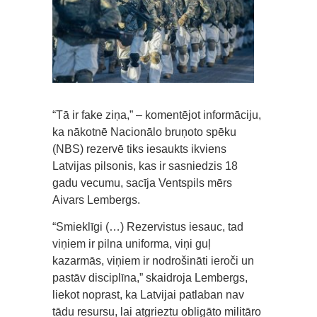
“Tā ir fake ziņa,” – komentējot informāciju,
ka nākotnē Nacionālo bruņoto spēku
(NBS) rezervē tiks iesaukts ikviens
Latvijas pilsonis, kas ir sasniedzis 18
gadu vecumu, sacīja Ventspils mērs
Aivars Lembergs.
“Smieklīgi (…) Rezervistus iesauc, tad
viņiem ir pilna uniforma, viņi guļ
kazarmās, viņiem ir nodrošināti ieroči un
pastāv disciplīna,” skaidroja Lembergs,
liekot noprast, ka Latvijai patlaban nav
tādu resursu, lai atgrieztu obligāto militāro