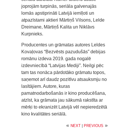
joprojām turpinās, seriāla galvenajās
lomās apstiprināti Latvijā iemīļoti un
atpazīstami aktieri Mārtiņš Vilsons, Lelde
Dreimane, Mārtiņš Kalita un Niklāvs
Kurpnieks.
Producentes un grāmatas autores Leldes
Kovaļovas “Bezvēsts pazudušās” debijas
romānu izdeva 2019. gada nogalē
izdevniecībā “Latvijas Mediji”. Neilgi pēc
tam tas nonāca pārdotāko grāmatu topos,
saņemot arī daudz pozitīvu atsauksmju no
lasītājiem. Autore, kuras
pamatnodarbošanās ir kino producēšana,
atzīst, ka grāmata jau sākumā rakstīta ar
mērķi to ekranizēt Latvijā vēl nepieredzētā
kino kvalitātes seriālā.
«
»
NEXT
|
PREVIOUS