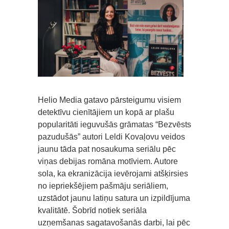
Helio Media gatavo pārsteigumu visiem
detektīvu cienītājiem un kopā ar plašu
popularitāti ieguvušās grāmatas “Bezvēsts
pazudušās” autori Leldi Kovaļovu veidos
jaunu tāda pat nosaukuma seriālu pēc
viņas debijas romāna motīviem. Autore
sola, ka ekranizācija ievērojami atšķirsies
no iepriekšējiem pašmāju seriāliem,
uzstādot jaunu latiņu satura un izpildījuma
kvalitātē. Šobrīd notiek seriāla
uzņemšanas sagatavošanās darbi, lai pēc