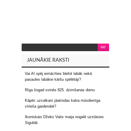
JAUNĀKIE RAKSTI
Vai AI spēj iemācīties blefot labāk nekā
pasaules labākie kāršu spēlētāji?
Rīga šogad svinēs 825. dzimšanas dienu
Kāpēc uzvalkam jāatrodas katra mūsdienīga
vīrieša garderobē?
Ikoniskais Džeks Vaits maija nogalē uzstāsies
Siguldā