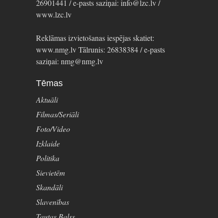
26901441 / e-pasts saziņai: info@lzc.lv /
www.lzc.lv
Reklāmas izvietošanas iespējas skatiet:
www.nmg.lv Tālrunis: 26838384 / e-pasts
saziņai: nmg@nmg.lv
Tēmas
Aktuāli
Filmas/Seriāli
Foto/Video
Izklaide
Politika
Sievietēm
Skandāli
Slavenības
Tautas Balss