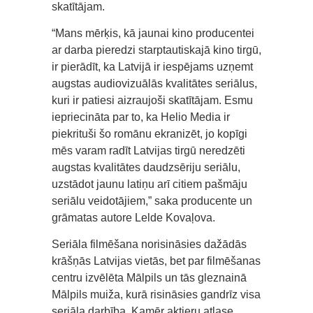
skatītājam.
“Mans mērķis, kā jaunai kino producentei
ar darba pieredzi starptautiskajā kino tirgū,
ir pierādīt, ka Latvijā ir iespējams uzņemt
augstas audiovizuālās kvalitātes seriālus,
kuri ir patiesi aizraujoši skatītājam. Esmu
iepriecināta par to, ka Helio Media ir
piekrituši šo romānu ekranizēt, jo kopīgi
mēs varam radīt Latvijas tirgū neredzēti
augstas kvalitātes daudzsēriju seriālu,
uzstādot jaunu latiņu arī citiem pašmāju
seriālu veidotājiem,” saka producente un
grāmatas autore Lelde Kovaļova.
Seriāla filmēšana norisināsies dažādās
krāšņās Latvijas vietās, bet par filmēšanas
centru izvēlēta Mālpils un tās gleznainā
Mālpils muiža, kurā risināsies gandrīz visa
seriāla darbība. Kamēr aktieru atlase