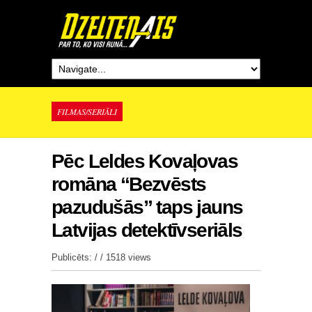
FILMAS/SERIĀLI
Pēc Leldes Kovaļovas
romāna “Bezvēsts
pazudušās” taps jauns
Latvijas detektīvseriāls
Publicēts: / /
1518 views