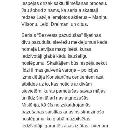
iespējas drīzāk sāktu filmēšanas procesu.
Jau šobrīd zināms, ka seriālā skatītāji
redzēs Latvijā iemīļotos aktierus – Mārtiņu
Vilsonu, Leldi Dreimani un citus.
Seriāls “Bezvēsts pazudušās” šķetinās
divu pazudušu sieviešu meklējumus kādā
nomaļā Latvijas mazpilsētā, kuras
iedzīvotāji glabā kādu šaušalīgu
noslēpumu. Skatītājiem būs iespēja sekot
līdzi filmas galvenā varoņa – policijas
izmeklētāja Konstantīna centieniem rast
atbildes uz to, kas noticis ar divām
sievietēm, kuras pametušas savas mājas
un līdz šim tā arī nav atgriezušās.
Mistērija, kā šīs neizskaidrojamās
pazušanas saistītas ar asins stindzinošo
noslēpumu, ko glabā mazpilsētas
iedzīvotāji, garantēs asas izjūtas ikvienam