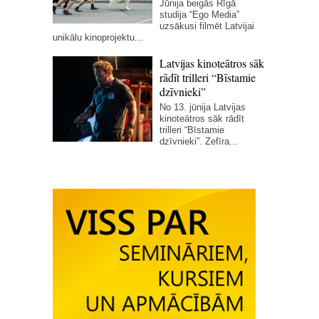
Jūnija beigās Rīgā
studija “Ego Media”
uzsākusi filmēt Latvijai
unikālu kinoprojektu...
Latvijas kinoteātros sāk
rādīt trilleri “Bīstamie
dzīvnieki”
No 13. jūnija Latvijas
kinoteātros sāk rādīt
trilleri “Bīstamie
dzīvnieki”. Zefīra...