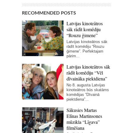
RECOMMENDED POSTS
Latvijas kinoteātros
sāk rādīt komēdiju
“Rouzu ģimene”
Latvijas kinoteātros sāk
rādīt komēdiju “Rouzu
ģimene”. Perfektajam
pārim...
Latvijas kinoteātros sāk
rādīt komēdiju “Vēl
dīvaināka piektdiena”
No 8. augusta Latvijas
kinoteātros būs skatāms
komēdijas “Dīvainā
piektdiena”...
Sākusies Martas
Elīnas Martinsones
mūzikla “Līgava”
filmēšana