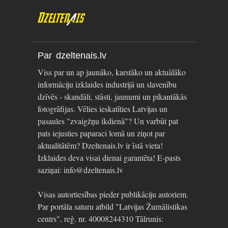
Par dzeltenais.lv
Viss par un ap jaunāko, karstāko un aktuālāko
informāciju izklaides industrijā un slavenību
dzīvēs - skandāli, stāsti, jaunumi un pikantākās
fotogrāfijas. Vēlies ieskatīties Latvijas un
pasaules "zvaigžņu ikdienā"? Un varbūt pat
pats iejusties paparaci lomā un ziņot par
aktualitātēm? Dzeltenais.lv ir īstā vieta!
Izklaides deva visai dienai garantēta! E-pasts
saziņai: info@dzeltenais.lv
Visas autortiesības pieder publikāciju autoriem.
Par portāla saturu atbild "Latvijas Žurnālistikas
centrs", reģ. nr. 40008244310 Tālrunis: