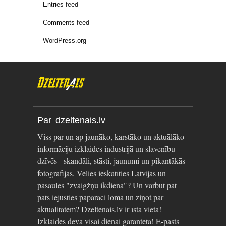
Entries feed
Comments feed
WordPress.org
Par dzeltenais.lv
Viss par un ap jaunāko, karstāko un aktuālāko
informāciju izklaides industrijā un slavenību
dzīvēs - skandāli, stāsti, jaunumi un pikantākās
fotogrāfijas. Vēlies ieskatīties Latvijas un
pasaules "zvaigžņu ikdienā"? Un varbūt pat
pats iejusties paparaci lomā un ziņot par
aktualitātēm? Dzeltenais.lv ir īstā vieta!
Izklaides deva visai dienai garantēta! E-pasts