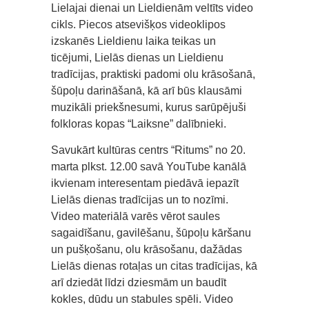
Lielajai dienai un Lieldienām veltīts video
cikls. Piecos atsevišķos videoklipos
izskanēs Lieldienu laika teikas un
ticējumi, Lielās dienas un Lieldienu
tradīcijas, praktiski padomi olu krāsošanā,
šūpoļu darināšanā, kā arī būs klausāmi
muzikāli priekšnesumi, kurus sarūpējuši
folkloras kopas “Laiksne” dalībnieki.
Savukārt kultūras centrs “Ritums” no 20.
marta plkst. 12.00 savā YouTube kanālā
ikvienam interesentam piedāvā iepazīt
Lielās dienas tradīcijas un to nozīmi.
Video materiālā varēs vērot saules
sagaidīšanu, gavilēšanu, šūpoļu kāršanu
un pušķošanu, olu krāsošanu, dažādas
Lielās dienas rotaļas un citas tradīcijas, kā
arī dziedāt līdzi dziesmām un baudīt
kokles, dūdu un stabules spēli. Video