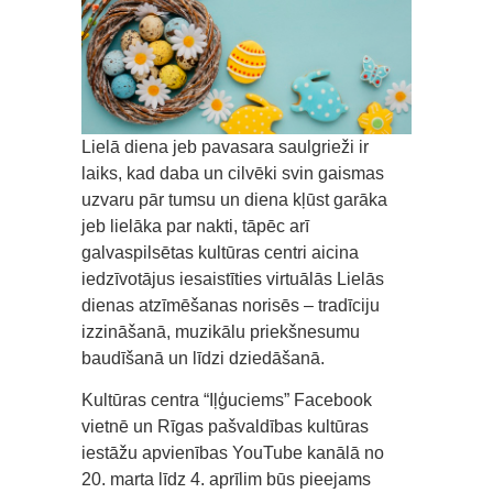
Lielā diena jeb pavasara saulgrieži ir
laiks, kad daba un cilvēki svin gaismas
uzvaru pār tumsu un diena kļūst garāka
jeb lielāka par nakti, tāpēc arī
galvaspilsētas kultūras centri aicina
iedzīvotājus iesaistīties virtuālās Lielās
dienas atzīmēšanas norisēs – tradīciju
izzināšanā, muzikālu priekšnesumu
baudīšanā un līdzi dziedāšanā.
Kultūras centra “Iļģuciems” Facebook
vietnē un Rīgas pašvaldības kultūras
iestāžu apvienības YouTube kanālā no
20. marta līdz 4. aprīlim būs pieejams