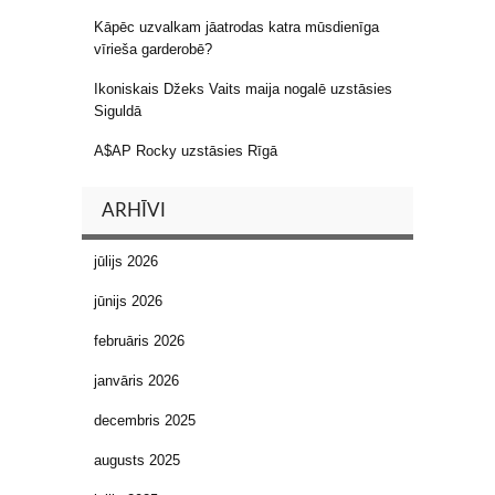
Kāpēc uzvalkam jāatrodas katra mūsdienīga
vīrieša garderobē?
Ikoniskais Džeks Vaits maija nogalē uzstāsies
Siguldā
A$AP Rocky uzstāsies Rīgā
ARHĪVI
jūlijs 2026
jūnijs 2026
februāris 2026
janvāris 2026
decembris 2025
augusts 2025