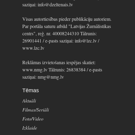
saziņai: info@dzeltenais.lv
Visas autortiesības pieder publikāciju autoriem.
Par portāla saturu atbild "Latvijas Žurnālistikas
centrs", reģ. nr. 40008244310 Tālrunis:
26901441 / e-pasts saziņai: info@lzc.lv /
www.lzc.lv
Reklāmas izvietošanas iespējas skatiet:
www.nmg.lv Tālrunis: 26838384 / e-pasts
saziņai: nmg@nmg.lv
Tēmas
Aktuāli
Filmas/Seriāli
Foto/Video
Izklaide