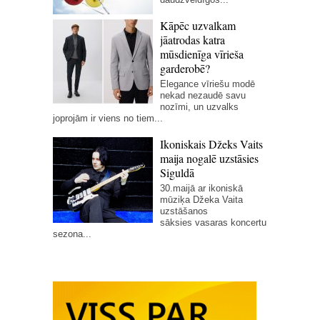
Kāpēc uzvalkam
jāatrodas katra
mūsdienīga vīrieša
garderobē?
Elegance vīriešu modē
nekad nezaudē savu
nozīmi, un uzvalks
joprojām ir viens no tiem...
Ikoniskais Džeks Vaits
maija nogalē uzstāsies
Siguldā
30.maijā ar ikoniskā
mūziķa Džeka Vaita
uzstāšanos
sāksies vasaras koncertu
sezona...