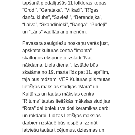
tapšanā piedalījušās 11 folkloras kopas:
“Grodi”, “Garataka”, “Vilkači”, “Rīgas
danču klubs”, “Savieši”, “Berendejka”,
“Laiva”, “Skandinieki”, “Banga”, “Budēļi”
un “Lāns” vadītāji ar ģimenēm.
Pavasara saulgriežu noskaņu varēs just,
apskatot kultūras centra “Imanta”
skatlogos eksponēto izstādi “Nāc
nākdama, Liela diena!”. Izstāde būs
skatāma no 19. marta līdz pat 11. aprīlim,
tajā būs redzami VEF Kultūras pils tautas
lietišķās mākslas studijas “Māra” un
Kultūras un tautas mākslas centra
“Ritums” tautas lietišķās mākslas studijas
“Rota” dalībnieku veidoti keramikas darbi
un rokdarbi. Līdzās lietišķās mākslas
darbiem izstādē būs iespēja izzināt
latviešu tautas ticējumus, dziesmas un