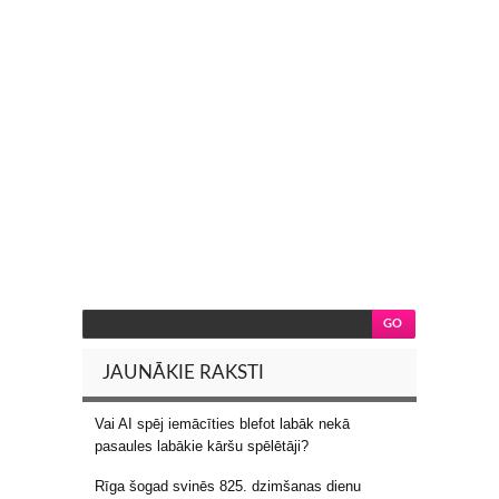
JAUNĀKIE RAKSTI
Vai AI spēj iemācīties blefot labāk nekā
pasaules labākie kāršu spēlētāji?
Rīga šogad svinēs 825. dzimšanas dienu