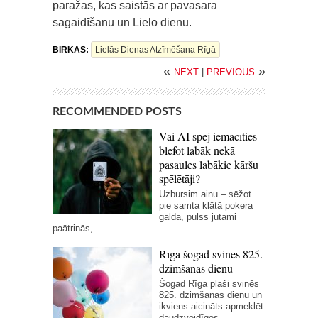
paražas, kas saistās ar pavasara
sagaidīšanu un Lielo dienu.
BIRKAS:
Lielās Dienas Atzīmēšana Rīgā
«
»
NEXT
|
PREVIOUS
RECOMMENDED POSTS
Vai AI spēj iemācīties
blefot labāk nekā
pasaules labākie kāršu
spēlētāji?
Uzbursim ainu – sēžot
pie samta klātā pokera
galda, pulss jūtami
paātrinās,...
Rīga šogad svinēs 825.
dzimšanas dienu
Šogad Rīga plaši svinēs
825. dzimšanas dienu un
ikviens aicināts apmeklēt
daudzveidīgos...