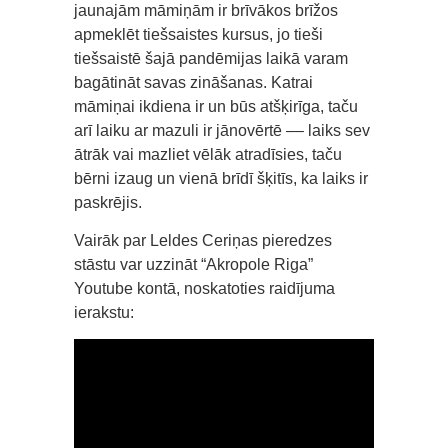
jaunajām māmiņām ir brīvākos brīžos
apmeklēt tiešsaistes kursus, jo tieši
tiešsaistē šajā pandēmijas laikā varam
bagātināt savas zināšanas. Katrai
māmiņai ikdiena ir un būs atšķirīga, taču
arī laiku ar mazuli ir jānovērtē –– laiks sev
ātrāk vai mazliet vēlāk atradīsies, taču
bērni izaug un vienā brīdī šķitīs, ka laiks ir
paskrējis.
Vairāk par Leldes Ceriņas pieredzes
stāstu var uzzināt “Akropole Riga”
Youtube kontā, noskatoties raidījuma
ierakstu: