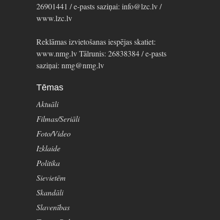
26901441 / e-pasts saziņai: info@lzc.lv /
www.lzc.lv
Reklāmas izvietošanas iespējas skatiet:
www.nmg.lv Tālrunis: 26838384 / e-pasts
saziņai: nmg@nmg.lv
Tēmas
Aktuāli
Filmas/Seriāli
Foto/Video
Izklaide
Politika
Sievietēm
Skandāli
Slavenības