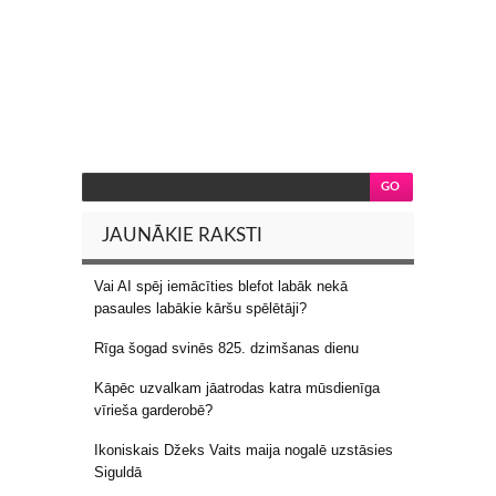
JAUNĀKIE RAKSTI
Vai AI spēj iemācīties blefot labāk nekā
pasaules labākie kāršu spēlētāji?
Rīga šogad svinēs 825. dzimšanas dienu
Kāpēc uzvalkam jāatrodas katra mūsdienīga
vīrieša garderobē?
Ikoniskais Džeks Vaits maija nogalē uzstāsies
Siguldā