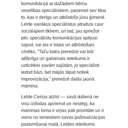
komunikācijā ar dažādiem bērnu
veselības speciālistiem, paņemot sev tikai
to, kas ir derīgs un atbilstošs jūsu ģimenē.
Lelde vairākus speciālistus atradusi caur
sociālajiem tīkliem, un tad, jau spriežot
pēc speciālistu komunikācijas spējusi
sajust, vai tas ir īstais un atbilstošais
cilvēks. “Taču katra pieredze var būt
atšķirīga un galvenais ieteikums ir
uzticēties savām sajūtām, jo speciālisti
iedod bāzi, bet mājās tāpat notiek
improvizācija,” pieredzē dalās jaunā
māmiņa.
Lelde Ceriņa atzīst –– savā ikdienā ne
visu izdodas apvienot un neslēpj, ka
mammas loma ir viņas pati prioritāte un ir
viens no iemesliem savas pašrealizācijas
pastumšanai malā. Leldes ieteikums