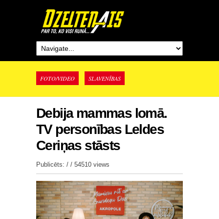
FOTO/VIDEO
SLAVENĪBAS
Debija mammas lomā.
TV personības Leldes
Ceriņas stāsts
Publicēts: / /
54510 views