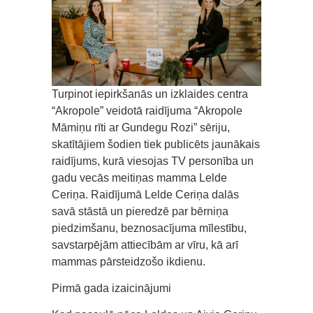
Turpinot iepirkšanās un izklaides centra
“Akropole” veidotā raidījuma “Akropole
Māmiņu rīti ar Gundegu Rozi” sēriju,
skatītājiem šodien tiek publicēts jaunākais
raidījums, kurā viesojas TV personība un
gadu vecās meitiņas mamma Lelde
Ceriņa. Raidījumā Lelde Ceriņa dalās
savā stāstā un pieredzē par bērniņa
piedzimšanu, beznosacījuma mīlestību,
savstarpējām attiecībām ar vīru, kā arī
mammas pārsteidzošo ikdienu.
Pirmā gada izaicinājumi