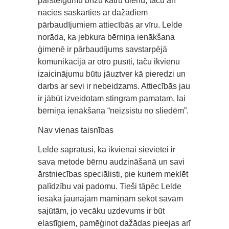
pārsteigumu brīžu katru dienu, taču arī
nācies saskarties ar dažādiem
pārbaudījumiem attiecībās ar vīru. Lelde
norāda, ka jebkura bērniņa ienākšana
ģimenē ir pārbaudījums savstarpējā
komunikācijā ar otro pusīti, taču ikvienu
izaicinājumu būtu jāuztver kā pieredzi un
darbs ar sevi ir nebeidzams. Attiecībās jau
ir jābūt izveidotam stingram pamatam, lai
bērniņa ienākšana “neizsistu no sliedēm”.
Nav vienas taisnības
Lelde sapratusi, ka ikvienai sievietei ir
sava metode bērnu audzināšanā un savi
ārstniecības speciālisti, pie kuriem meklēt
palīdzību vai padomu. Tieši tāpēc Lelde
iesaka jaunajām māmiņām sekot savām
sajūtām, jo vecāku uzdevums ir būt
elastīgiem, pamēģinot dažādas pieejas arī