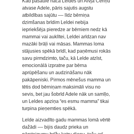
Kad pasaulē nāca Leldes un Aivja Ceriņu
atvase Adele, pāris sajutis augstu
atbildības sajūtu –– līdz bērniņa
dzimšanas brīdim Leldei nebija
iepriekšēja pieredze ar bērniem nedz kā
mammai vai auklītei, Leldei arīdzan nav
mazāki brāļi vai māsas. Mammas loma
stājusies spēkā brīdī, kad paņēmusi rokās
savu pirmdzimto, taču, kā Lelde atzīst,
emocionālā izpratne par bērna
aprūpēšanu un audzināšanu nāk
pakāpeniski. Pirmos mēnešus mamma un
tētis dod bērniņam maksimāli visu no
sevis, bet jau šobrīd Adele nāk un samīļo,
un Leldes apziņa “es esmu mamma” tikai
turpina pieņemties spēkā.
Lelde aizvadīto gadu mammas lomā vērtē
dažādi –– bijis daudz prieka un