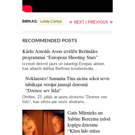
«
»
BIRKAS:
Lelde Ceriņa
NEXT
|
PREVIOUS
RECOMMENDED POSTS
Kārlis Arnolds Avots izvēlēts Berlināles
programmai “European Shooting Stars”
Izziņoti desmit jauni un talantīgi Eiropas aktieri,
kas atlasīti dalībai Berlīnes kinofestivāla...
Noklausies! Samanta Tīna aicina sekot sevis
labākajai versijai jaunajā dziesmā
“Dzenos sev līdzi”
Otrdien, 23. jūlijā, ar jaunu dziesmu “Dzenos sev
līdzi”, kas vēsta par sevis atrašanu,...
Gatis Mūrnieks un
Sabīne Berezina izdod
kopīgu dziesmu
“Klusi lido mūsu