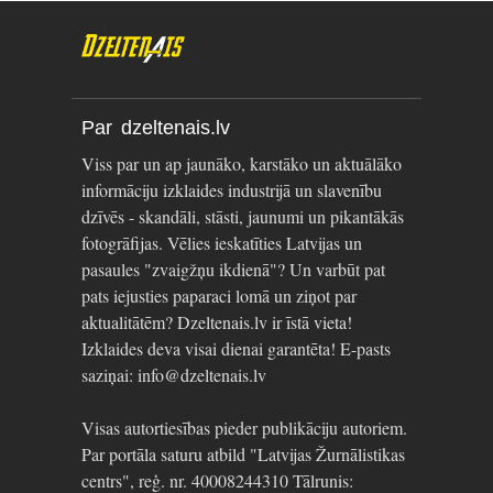
Par dzeltenais.lv
Viss par un ap jaunāko, karstāko un aktuālāko
informāciju izklaides industrijā un slavenību
dzīvēs - skandāli, stāsti, jaunumi un pikantākās
fotogrāfijas. Vēlies ieskatīties Latvijas un
pasaules "zvaigžņu ikdienā"? Un varbūt pat
pats iejusties paparaci lomā un ziņot par
aktualitātēm? Dzeltenais.lv ir īstā vieta!
Izklaides deva visai dienai garantēta! E-pasts
saziņai: info@dzeltenais.lv
Visas autortiesības pieder publikāciju autoriem.
Par portāla saturu atbild "Latvijas Žurnālistikas
centrs", reģ. nr. 40008244310 Tālrunis: