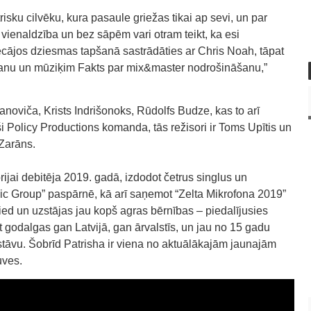
isku cilvēku, kura pasaule griežas tikai ap sevi, un par
a vienaldzība un bez sāpēm vari otram teikt, ka esi
riecājos dziesmas tapšanā sastrādāties ar Chris Noah, tāpat
anu un mūziķim Fakts par mix&master nodrošināšanu,”
janoviča, Krists Indrišonoks, Rūdolfs Budze, kas to arī
i Policy Productions komanda, tās režisori ir Toms Upītis un
 Zarāns.
ijai debitēja 2019. gadā, izdodot četrus singlus un
c Group” paspārnē, kā arī saņemot “Zelta Mikrofona 2019”
ied un uzstājas jau kopš agras bērnības – piedalījusies
t godalgas gan Latvijā, gan ārvalstīs, un jau no 15 gadu
āvu. Šobrīd Patrisha ir viena no aktuālākajām jaunajām
uves.