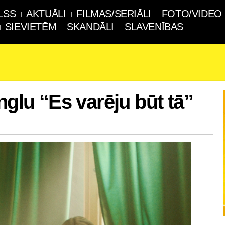
LSS
AKTUĀLI
FILMAS/SERIĀLI
FOTO/VIDEO
SIEVIETĒM
SKANDĀLI
SLAVENĪBAS
nglu “Es varēju būt tā”