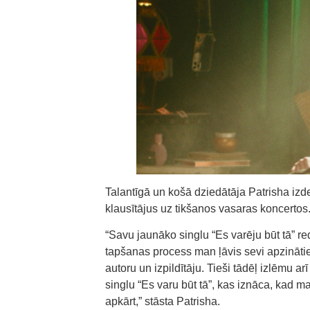
Talantīgā un košā dziedātāja Patrisha izde
klausītājus uz tikšanos vasaras koncertos
“Savu jaunāko singlu “Es varēju būt tā” r
tapšanas process man ļāvis sevi apzināti
autoru un izpildītāju. Tieši tādēļ izlēmu 
singlu “Es varu būt tā”, kas iznāca, kad m
apkārt,” stāsta Patrisha.