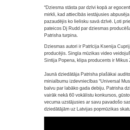
“Dziesma stāsta par dzīvi kopā ar egocentr
mirkli, kad attiecībās iestājusies abpusēj
pazaudējis ko lielisku savā dzīvē. Ļoti p
pateicos Dj Rudd par dziesmas producēš
Patrisha turpina.
Dziesmas autori ir Patrīcija Ksenija Cupri
producējis. Singla mūzikas video veidojuš
Sintija Popena, klipa producents ir Mikus
Jaunā dziedātāja Patrisha plašākai auditor
minialbumu izdevniecības “Universal Musi
balvu par labāko gada debiju. Patrisha dz
vairāk nekā 60 vokālistu konkursos, gūsto
vecuma uzstājusies ar savu pavadošo sast
dziedātājām uz Latvijas popmūzikas skat