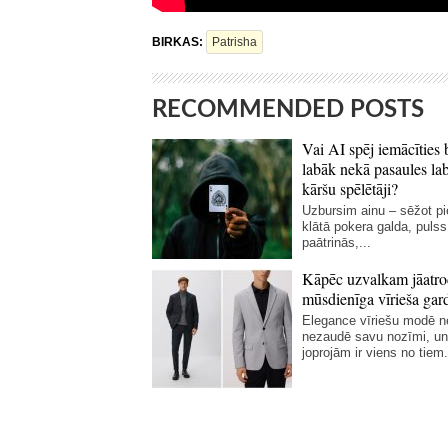
BIRKAS:
Patrisha
RECOMMENDED POSTS
Vai AI spēj iemācīties 
labāk nekā pasaules la
kāršu spēlētāji?
Uzbursim ainu – sēžot p
klātā pokera galda, pulss
paātrinās,...
Kāpēc uzvalkam jāatro
mūsdienīga vīrieša gar
Elegance vīriešu modē 
nezaudē savu nozīmi, un
joprojām ir viens no tiem.