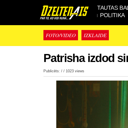
TAUTAS BA
POLITIKA
FOTO/VIDEO
IZKLAIDE
Patrisha izdod si
Publicēts: / /
1023 views