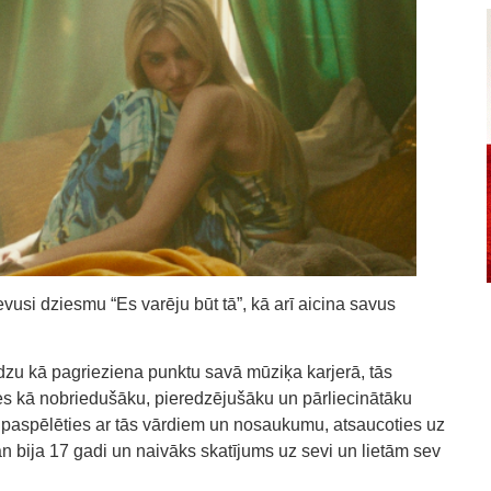
vusi dziesmu “Es varēju būt tā”, kā arī aicina savus
.
edzu kā pagrieziena punktu savā mūziķa karjerā, tās
es kā nobriedušāku, pieredzējušāku un pārliecinātāku
arī paspēlēties ar tās vārdiem un nosaukumu, atsaucoties uz
an bija 17 gadi un naivāks skatījums uz sevi un lietām sev