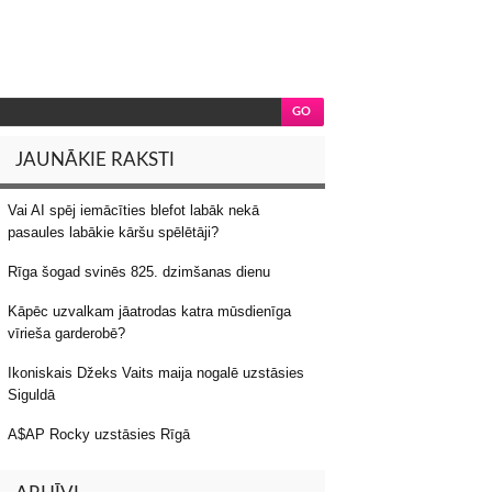
JAUNĀKIE RAKSTI
Vai AI spēj iemācīties blefot labāk nekā
pasaules labākie kāršu spēlētāji?
Rīga šogad svinēs 825. dzimšanas dienu
Kāpēc uzvalkam jāatrodas katra mūsdienīga
vīrieša garderobē?
Ikoniskais Džeks Vaits maija nogalē uzstāsies
Siguldā
A$AP Rocky uzstāsies Rīgā