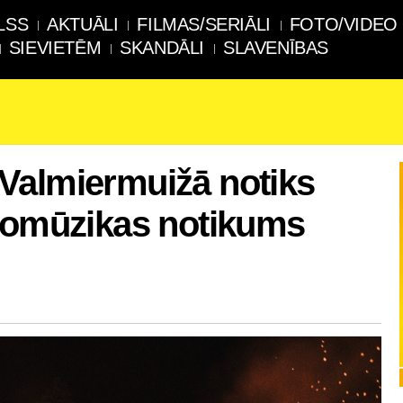
LSS
AKTUĀLI
FILMAS/SERIĀLI
FOTO/VIDEO
SIEVIETĒM
SKANDĀLI
SLAVENĪBAS
Valmiermuižā notiks
tnomūzikas notikums