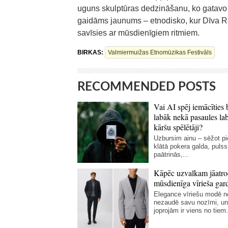
uguns skulptūras dedzināšanu, ko gatavo 
gaidāms jaunums – etnodisko, kur Dīva R
savīsies ar mūsdienīgiem ritmiem.
BIRKAS:
Valmiermuižas Etnomūzikas Festivāls
RECOMMENDED POSTS
Vai AI spēj iemācīties 
labāk nekā pasaules la
kāršu spēlētāji?
Uzbursim ainu – sēžot p
klātā pokera galda, pulss
paātrinās,...
Kāpēc uzvalkam jāatro
mūsdienīga vīrieša gar
Elegance vīriešu modē 
nezaudē savu nozīmi, un
joprojām ir viens no tiem.