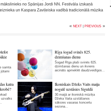
mākslinieks no Spānijas Jordi NN. Festivāla izskaņā
eiznieka un Kaspara Zaviļeiska vadībā tradicionālā mūzika
«
»
NEXT
|
PREVIOUS
blefot
Rīga šogad svinēs 825.
bākie
dzimšanas dienu
Šogad Rīga plaši svinēs 825.
dzimšanas dienu un ikviens
ie samta
aicināts apmeklēt daudzveidīgos...
 jūtami
das katra
Ikoniskais Džeks Vaits maija
derobē?
nogalē uzstāsies Siguldā
nekad
30.maijā ar ikoniskā mūziķa
 uzvalks
Džeka Vaita uzstāšanos
..
sāksies vasaras koncertu
sezona...