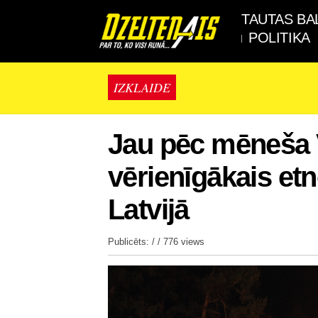
TAUTAS BA
POLITIKA
IZKLAIDE
Jau pēc mēneša 
vērienīgākais e
Latvijā
Publicēts: / /
776 views