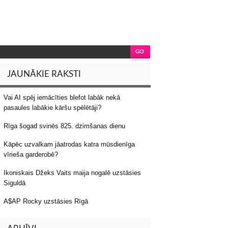
JAUNĀKIE RAKSTI
Vai AI spēj iemācīties blefot labāk nekā
pasaules labākie kāršu spēlētāji?
Rīga šogad svinēs 825. dzimšanas dienu
Kāpēc uzvalkam jāatrodas katra mūsdienīga
vīrieša garderobē?
Ikoniskais Džeks Vaits maija nogalē uzstāsies
Siguldā
A$AP Rocky uzstāsies Rīgā