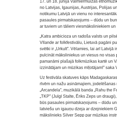
17. un 18. jūnijā Valmiermuižas etnomūzik
no Latvijas, Igaunijas, Austrijas, Polija
notikumu Latvijā un vienu no interesantāk
pasaules pirmatskaņojums – dūdu un bung
ar tuviem un tāliem viesmāksliniekiem un 
„Katra ambicioza un radoša valsts un pilsē
Vīlande ar folkfestivālu, Lietuvā pagāni p
svētki ir „Urkult”. Vēlamies, lai arī Latvijā
pulcināt māksliniekus un viesus no visas 
pamanāmi plašajā folkmūzikas kartē un Va
izzinātājam un mūzikas mīļotājam!” saka 
Uz festivāla skatuves kāps Madagaskaras s
rīvēm un nažu asināmajiem, jodelēšanas m
„Arcandela”, muzikālā banda „Rahu the Foo
„TKP” (Julgī Stalte, Ēriks Zeps un draugi)
būs pasaules pirmatskaņojums – dūdu un
latviešu un igauņu dzeja ar dzejniekiem 
mākslinieks Silver Sepp par mūzikas inst