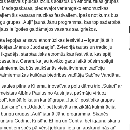
as festivāls pulcēs izcilus solistus un etnomūzikas grupas
s un Madagaskaras, piedāvājot vērienīgāko etnomūzikas
ajiem šīs vasaras mūzikas festivāliem. Īpašs notikums būs
u grupas „Auļi” jaunā Jāņu programma, kas top sadarbībā
ļaus ielīgoties gaidāmajos vasaras saulgriežos.
ta lepojas ar savu etnomūzikas festivālu – Igaunijā tā ir
ulcējas „Mėnuo Juodaragis”, Zviedrijā tautas un tradīciju
 ir ikgadējs, starptautisks etnomūzikas festivāls, kas spēj
pasaules. Ceram, ka jau tuvāko gadu laikā būsim spilgti
lmiermuiža būs satikšanās vieta ikvienam tradīciju
Valmiermuižas kultūras biedrības vadītāja Sabīne Vandāna.
aules pilnais Kilema, inovatīvais poļu dāmu trio „Sutari” ar
eistars Albīns Paulus no Austrijas, pašmāju virtuozi
l”, tumšā folka un kantrī grupa „Juuk”, postfolka grupas
, „Laiksne” un „Ududu”, bet festivāla muzikālā kulminācija
 bungu grupas „Auļi” jaunā Jāņu programma. Skanēs
Guntaru Godiņu, Kristīnu Ehinu un Contra, bet igauņu skaņu
rumentiem spēs pārvērst jebkuru lietu un apskandinās arī