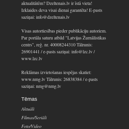
aktualitātēm? Dzeltenais.lv ir īstā vieta!
Izklaides deva visai dienai garantēta! E-pasts
saziņai: info@dzeltenais.lv
Visas autortiesības pieder publikāciju autoriem.
Par portāla saturu atbild "Latvijas Žurnālistikas
centrs", reģ. nr. 40008244310 Tālrunis:
26901441 / e-pasts saziņai: info@lzc.lv /
www.lzc.lv
Reklāmas izvietošanas iespējas skatiet:
www.nmg.lv Tālrunis: 26838384 / e-pasts
saziņai: nmg@nmg.lv
Tēmas
Aktuāli
Filmas/Seriāli
Foto/Video