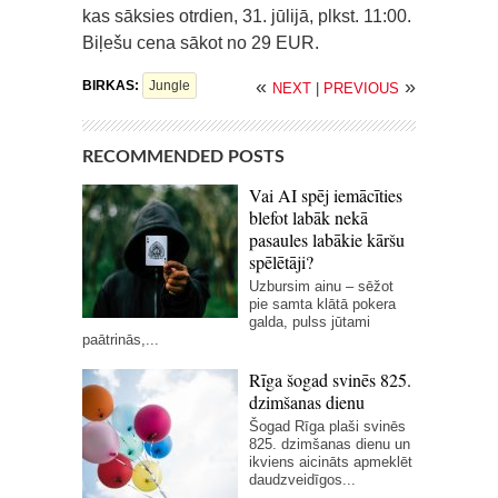
kas sāksies otrdien, 31. jūlijā, plkst. 11:00.
Biļešu cena sākot no 29 EUR.
«
»
BIRKAS:
Jungle
NEXT
|
PREVIOUS
RECOMMENDED POSTS
Vai AI spēj iemācīties
blefot labāk nekā
pasaules labākie kāršu
spēlētāji?
Uzbursim ainu – sēžot
pie samta klātā pokera
galda, pulss jūtami
paātrinās,...
Rīga šogad svinēs 825.
dzimšanas dienu
Šogad Rīga plaši svinēs
825. dzimšanas dienu un
ikviens aicināts apmeklēt
daudzveidīgos...