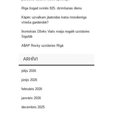
Rīga šogad svinēs 825. dzimšanas dienu
Kāpēc uzvalkam jāatrodas katra mūsdienīga
vīrieša garderobē?
Ikoniskais Džeks Vaits maija nogalē uzstāsies
Siguldā
A$AP Rocky uzstāsies Rīgā
ARHĪVI
jūlijs 2026
jūnijs 2026
februāris 2026
janvāris 2026
decembris 2025