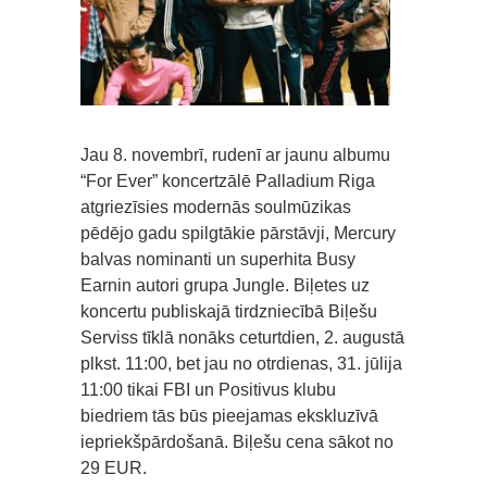
Jau 8. novembrī, rudenī ar jaunu albumu
“For Ever” koncertzālē Palladium Riga
atgriezīsies modernās soulmūzikas
pēdējo gadu spilgtākie pārstāvji, Mercury
balvas nominanti un superhita Busy
Earnin autori grupa Jungle. Biļetes uz
koncertu publiskajā tirdzniecībā Biļešu
Serviss tīklā nonāks ceturtdien, 2. augustā
plkst. 11:00, bet jau no otrdienas, 31. jūlija
11:00 tikai FBI un Positivus klubu
biedriem tās būs pieejamas ekskluzīvā
iepriekšpārdošanā. Biļešu cena sākot no
29 EUR.