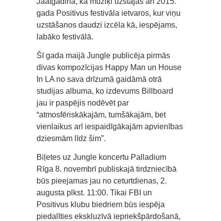
Jāatgādina, ka mūziķi uzstājās arī 2015.
gada Positivus festivāla ietvaros, kur viņu
uzstāšanos daudzi izcēla kā, iespējams,
labāko festivālā.
Šī gada maijā Jungle publicēja pirmās
divas kompozīcijas Happy Man un House
In LA no sava drīzumā gaidāmā otrā
studijas albuma, ko izdevums Billboard
jau ir paspējis nodēvēt par
“atmosfēriskākajām, tumšākajām, bet
vienlaikus arī iespaidīgākajām apvienības
dziesmām līdz šim”.
Biļetes uz Jungle koncertu Palladium
Rīga 8. novembrī publiskajā tirdzniecībā
būs pieejamas jau no ceturtdienas, 2.
augusta plkst. 11:00. Tikai FBI un
Positivus klubu biedriem būs iespēja
piedalīties ekskluzīvā iepriekšpārdošanā,