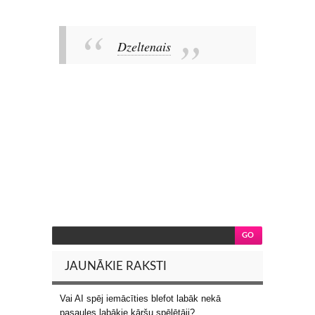
Dzeltenais
JAUNĀKIE RAKSTI
Vai AI spēj iemācīties blefot labāk nekā
pasaules labākie kāršu spēlētāji?