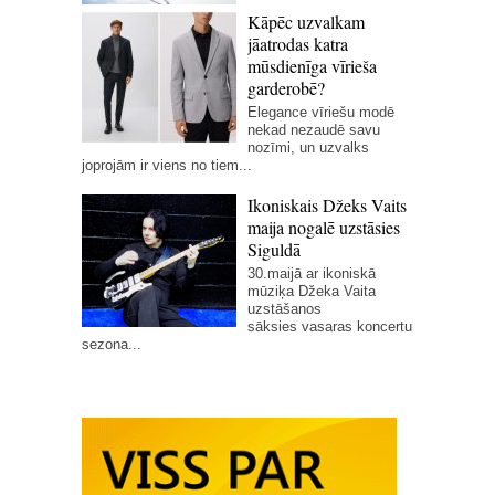
Kāpēc uzvalkam
jāatrodas katra
mūsdienīga vīrieša
garderobē?
Elegance vīriešu modē
nekad nezaudē savu
nozīmi, un uzvalks
joprojām ir viens no tiem...
Ikoniskais Džeks Vaits
maija nogalē uzstāsies
Siguldā
30.maijā ar ikoniskā
mūziķa Džeka Vaita
uzstāšanos
sāksies vasaras koncertu
sezona...