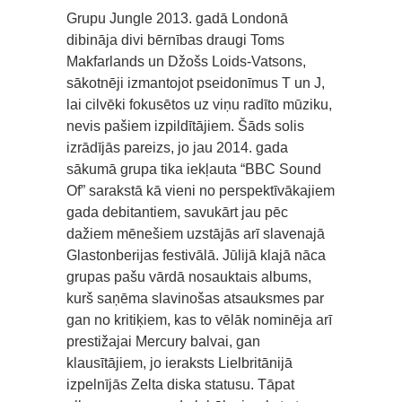
Grupu Jungle 2013. gadā Londonā
dibināja divi bērnības draugi Toms
Makfarlands un Džošs Loids-Vatsons,
sākotnēji izmantojot pseidonīmus T un J,
lai cilvēki fokusētos uz viņu radīto mūziku,
nevis pašiem izpildītājiem. Šāds solis
izrādījās pareizs, jo jau 2014. gada
sākumā grupa tika iekļauta “BBC Sound
Of” sarakstā kā vieni no perspektīvākajiem
gada debitantiem, savukārt jau pēc
dažiem mēnešiem uzstājās arī slavenajā
Glastonberijas festivālā. Jūlijā klajā nāca
grupas pašu vārdā nosauktais albums,
kurš saņēma slavinošas atsauksmes par
gan no kritiķiem, kas to vēlāk nominēja arī
prestižajai Mercury balvai, gan
klausītājiem, jo ieraksts Lielbritānijā
izpelnījās Zelta diska statusu. Tāpat