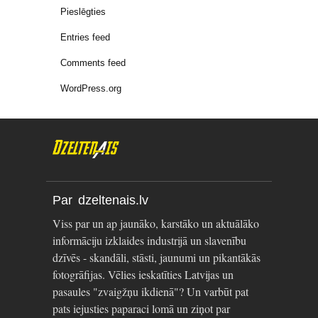
Pieslēgties
Entries feed
Comments feed
WordPress.org
Par dzeltenais.lv
Viss par un ap jaunāko, karstāko un aktuālāko
informāciju izklaides industrijā un slavenību
dzīvēs - skandāli, stāsti, jaunumi un pikantākās
fotogrāfijas. Vēlies ieskatīties Latvijas un
pasaules "zvaigžņu ikdienā"? Un varbūt pat
pats iejusties paparaci lomā un ziņot par