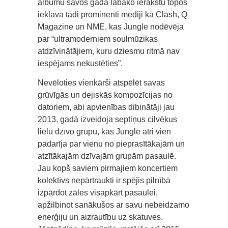
albumu savos gada labāko ierakstu topos
iekļāva tādi prominenti mediji kā Clash, Q
Magazine un NME, kas Jungle nodēvēja
par “ultramoderniem soulmūzikas
atdzīvinātājiem, kuru dziesmu ritmā nav
iespējams nekustēties”.
Nevēloties vienkārši atspēlēt savas
grūvīgās un dejiskās kompozīcijas no
datoriem, abi apvienības dibinātāji jau
2013. gadā izveidoja septiņus cilvēkus
lielu dzīvo grupu, kas Jungle ātri vien
padarīja par vienu no pieprasītākajām un
atzītākajām dzīvajām grupām pasaulē.
Jau kopš saviem pirmajiem koncertiem
kolektīvs nepārtraukti ir spējis pilnībā
izpārdot zāles visapkārt pasaulei,
apžilbinot sanākušos ar savu nebeidzamo
enerģiju un aizrautību uz skatuves.