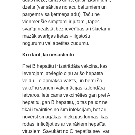
dzelte (var sākties no acu baltumiem un
pārņemt visa ķermeņa ādu). Taču ne
vienmēr šie simptomi ir jūtami, tāpēc
svarīgi neatstāt bez ievērības arī šķietami
mazāk svarīgas lietas – ilgstošu
nogurumu vai apetītes zudumu.
Ko darīt, lai nesaslimtu
Pret B hepatītu ir izstrādāta vakcīna, kas
ievērojami atvieglo cīņu ar šo hepatīta
veidu. To apmaksā valsts, un bērni šo
vakcīnu saņem vakcinācijas kalendāra
ietvaros. Ieteicams vakcinēties gan pret A
hepatītu, gan B hepatītu, jo tas palīdz ne
tikai izvairīties no šīm infekcijām, bet arī
novērst smagākas infekcijas formas, kas
rodas, inficējoties ar vairākiem hepatīta
vīrusiem. Savukārt no C hepatīta sevi var