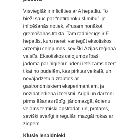
Visvieglāk ir inficēties ar A hepatītu. To
bieži sauc par “netīro roku slimību”, jo
inficēšanās notiek, vīrusam nonākot
gremošanas traktā. Tam radniecīgs ir E
hepatīts, kuru nereti var iegūt eksotiskos
ārzemju ceļojumos, sevišķi Āzijas reģiona
valstīs. Eksotiskos ceļojumos īpaši
jādomā par higiēnu: ūdeni ieteicams dzert
tikai no pudelēm, kas pirktas veikalā, un
nevajadzētu aizrauties ar
gastronomiskiem eksperimentiem, ja
nezināt ēdiena izcelsmi. Augļi un dārzeņi
pirms ēšanas rūpīgi jānomazgā, ēdienu
vēlams termiski apstrādāt, un, protams,
sevišķi svarīgi ir regulāri mazgāt rokas ar
ziepēm.
Klusie ienaidnieki