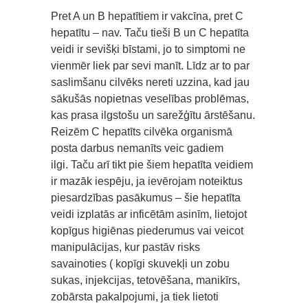
Pret A un B hepatītiem ir vakcīna, pret C
hepatītu – nav. Taču tieši B un C hepatīta
veidi ir sevišķi bīstami, jo to simptomi ne
vienmēr liek par sevi manīt. Līdz ar to par
saslimšanu cilvēks nereti uzzina, kad jau
sākušās nopietnas veselības problēmas,
kas prasa ilgstošu un sarežģītu ārstēšanu.
Reizēm C hepatīts cilvēka organismā
posta darbus nemanīts veic gadiem
ilgi. Taču arī tikt pie šiem hepatīta veidiem
ir mazāk iespēju, ja ievērojam noteiktus
piesardzības pasākumus – šie hepatīta
veidi izplatās ar inficētām asinīm, lietojot
kopīgus higiēnas piederumus vai veicot
manipulācijas, kur pastāv risks
savainoties ( kopīgi skuvekļi un zobu
sukas, injekcijas, tetovēšana, manikīrs,
zobārsta pakalpojumi, ja tiek lietoti