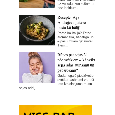
uz veikalu izsalkušam un
bez iepirkumu...
Recepte: Aija
Andrejeva gatavo
pastu kā Itālijā
Pasta kā Itālijā? Tātad
aromātiska, bagātīga un
– pašu rokām gatavota!
Tieši...
Rūpes par sejas ādu
pēc svētkiem – kā veikt
sejas ādas attīrīšanu un
pabarošanu?
Gada nogalē piedzīvotie
svētku pasākumi var būt
īsts izaicinājums mūsu
sejas ādai,...