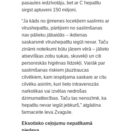
pasaules iedzīvotāju, bet ar C hepatītu
sirgst aptuveni 150 miljoni.
“Ja kāds no ģimenes locekļiem saslimis ar
vīrushepatītu, pārējiem no saslimšanas
nav pālieku jābaidās – ikdienas
saskarsmē vīrushepatītu iegūt nevar. Taču
zināmi noteikumi būtu jāņem vērā – jālieto
atsevišķas zobu sukas, skuvekļi un citi
personiskās higiēnas līdzekļi. Vairāk par
saslimšanas riskiem jāuztraucas
cilvēkiem, kam iespējama saskare ar citu
cilvēku asinīm, kuri lieto intravenozās
narkotikas vai izvēlas nedrošas
dzimumattiecības. Taču tas nenozīmē, ka
hepatītu nevar iegūt jebkurš,” atgādina
farmaceite Ieva Zvagule.
Eksotisko ceļojumu nepatīkamā
piedeva