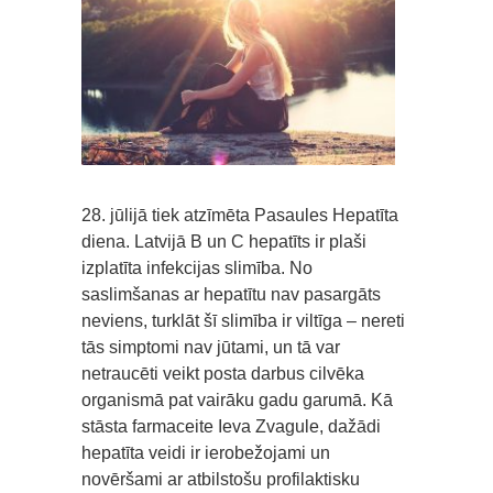
28. jūlijā tiek atzīmēta Pasaules Hepatīta
diena. Latvijā B un C hepatīts ir plaši
izplatīta infekcijas slimība. No
saslimšanas ar hepatītu nav pasargāts
neviens, turklāt šī slimība ir viltīga – nereti
tās simptomi nav jūtami, un tā var
netraucēti veikt posta darbus cilvēka
organismā pat vairāku gadu garumā. Kā
stāsta farmaceite Ieva Zvagule, dažādi
hepatīta veidi ir ierobežojami un
novēršami ar atbilstošu profilaktisku