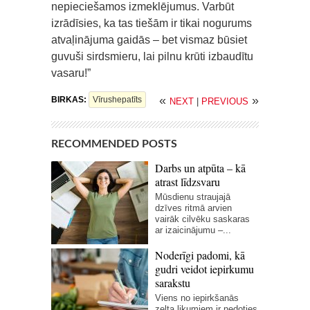
nepieciešamos izmeklējumus. Varbūt
izrādīsies, ka tas tiešām ir tikai nogurums
atvaļinājuma gaidās – bet vismaz būsiet
guvuši sirdsmieru, lai pilnu krūti izbaudītu
vasaru!”
«
»
BIRKAS:
Vīrushepatīts
NEXT
|
PREVIOUS
RECOMMENDED POSTS
Darbs un atpūta – kā
atrast līdzsvaru
Mūsdienu straujajā
dzīves ritmā arvien
vairāk cilvēku saskaras
ar izaicinājumu –...
Noderīgi padomi, kā
gudri veidot iepirkumu
sarakstu
Viens no iepirkšanās
zelta likumiem ir nedoties