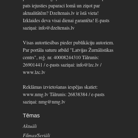
pats iejusties paparaci lomā un ziņot par
aktualitātēm? Dzeltenais.lv ir īstā vieta!
Izklaides deva visai dienai garantēta! E-pasts
saziņai: info@dzeltenais.lv
Visas autortiesības pieder publikāciju autoriem.
Par portāla saturu atbild "Latvijas Žurnālistikas
centrs", reģ. nr. 40008244310 Tālrunis:
26901441 / e-pasts saziņai: info@lzc.lv /
www.lzc.lv
Reklāmas izvietošanas iespējas skatiet:
www.nmg.lv Tālrunis: 26838384 / e-pasts
saziņai: nmg@nmg.lv
Tēmas
Aktuāli
Filmas/Seriāli