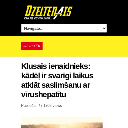
SIEVIETĒM
Klusais ienaidnieks:
kādēļ ir svarīgi laikus
atklāt saslimšanu ar
vīrushepatītu
Publicēts: / /
1703 views