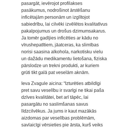
pasargāt, ievērojot profilakses
pasākumus, nodrošinot ārstēšanu
inficētajām personām un izglītojot
sabiedrību, lai cilvēki izvēlētos kvalitatīvus
pakalpojumus un drošus dzimumsakarus.
Ja tomēr gadījies inficēties ar kādu no
vīrushepatītiem, jāatceras, ka slimības
norisi saasina alkohola, narkotisku vielu
un dažādu medikamentu lietošana, fiziska
pārslodze un trekni produkti, ar kuriem
grūti tikt galā pat veselām aknām.
Ieva Zvagule aicina: “Izturēties atbildīgi
pret savu veselību ir svarīgi ne tikai paša
dzīves kvalitātei, bet arī tāpēc, lai
pasargātu no saslimšanas savus
līdzcilvēkus. Ja jums ir kaut mazākās
aizdomas par veselības problēmām,
savlaicīgi vērsieties pie ārsta, kurš veiks