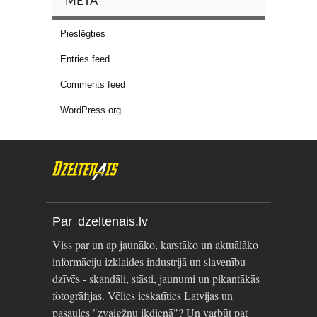
META
Pieslēgties
Entries feed
Comments feed
WordPress.org
Par dzeltenais.lv
Viss par un ap jaunāko, karstāko un aktuālāko
informāciju izklaides industrijā un slavenību
dzīvēs - skandāli, stāsti, jaunumi un pikantākās
fotogrāfijas. Vēlies ieskatīties Latvijas un
pasaules "zvaigžņu ikdienā"? Un varbūt pat