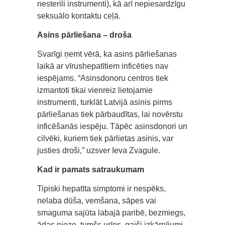
nesterili instrumenti), kā arī nepiesardzīgu
seksuālo kontaktu ceļā.
Asins pārliešana – droša
Svarīgi ņemt vērā, ka asins pārliešanas
laikā ar vīrushepatītiem inficēties nav
iespējams. “Asinsdonoru centros tiek
izmantoti tikai vienreiz lietojamie
instrumenti, turklāt Latvijā asinis pirms
pārliešanas tiek pārbaudītas, lai novērstu
inficēšanās iespēju. Tāpēc asinsdonori un
cilvēki, kuriem tiek pārlietas asinis, var
justies droši,” uzsver Ieva Zvagule.
Kad ir pamats satraukumam
Tipiski hepatīta simptomi ir nespēks,
nelaba dūša, vemšana, sāpes vai
smaguma sajūta labajā paribē, bezmiegs,
ādas nieze, tumšs urīns, gaiši izkārnījumi,