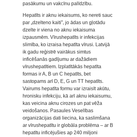
pasākumu un vakcīnu palīdzību.
Hepatīts ir aknu iekaisums, ko nereti sauc
par „dzelteno kaiti”, jo ādas un gļotādu
dzelte ir viena no aknu iekaisuma
izpausmēm. Vīrushepatīts ir infekcijas
slimība, ko izraisa hepatīta vīrusi. Latvijā
ik gadu reģistrē vairākus simtus
inficēšanās gadījumu ar dažādiem
vīrushepatītiem. Izplatītākās hepatīta
formas ir A, B un C hepatīts, bet
sastopams arī D, E, G un TT hepatīts.
Vairums hepatīta formu var izraisīt akūtu,
hronisku infekciju, kā arī aknu iekaisumu,
kas veicina aknu cirozes un pat vēža
veidošanos. Pasaules Veselības
organizācijas dati liecina, ka saslimšana
ar vīrushepatītu ir globāla problēma – ar B
hepatītu inficējušies ap 240 miljoni