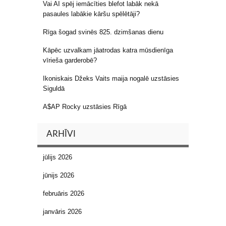
Vai AI spēj iemācīties blefot labāk nekā
pasaules labākie kāršu spēlētāji?
Rīga šogad svinēs 825. dzimšanas dienu
Kāpēc uzvalkam jāatrodas katra mūsdienīga
vīrieša garderobē?
Ikoniskais Džeks Vaits maija nogalē uzstāsies
Siguldā
A$AP Rocky uzstāsies Rīgā
ARHĪVI
jūlijs 2026
jūnijs 2026
februāris 2026
janvāris 2026