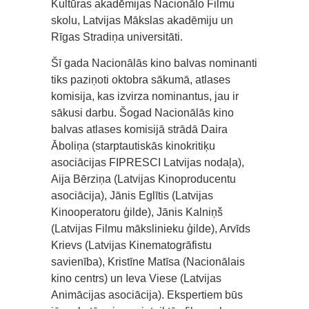
Kultūras akadēmijas Nacionālo Filmu
skolu, Latvijas Mākslas akadēmiju un
Rīgas Stradiņa universitāti.
Šī gada Nacionālās kino balvas nominanti
tiks paziņoti oktobra sākumā, atlases
komisija, kas izvirza nominantus, jau ir
sākusi darbu. Šogad Nacionālās kino
balvas atlases komisijā strādā Daira
Āboliņa (starptautiskās kinokritiķu
asociācijas FIPRESCI Latvijas nodaļa),
Aija Bērziņa (Latvijas Kinoproducentu
asociācija), Jānis Eglītis (Latvijas
Kinooperatoru ģilde), Jānis Kalniņš
(Latvijas Filmu mākslinieku ģilde), Arvīds
Krievs (Latvijas Kinematogrāfistu
savienība), Kristīne Matīsa (Nacionālais
kino centrs) un Ieva Viese (Latvijas
Animācijas asociācija). Ekspertiem būs