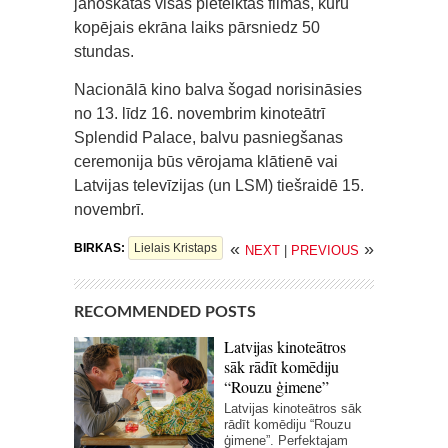
jānoskatās visas pieteiktās filmas, kuru
kopējais ekrāna laiks pārsniedz 50
stundas.
Nacionālā kino balva šogad norisināsies
no 13. līdz 16. novembrim kinoteātrī
Splendid Palace, balvu pasniegšanas
ceremonija būs vērojama klātienē vai
Latvijas televīzijas (un LSM) tiešraidē 15.
novembrī.
«
»
BIRKAS:
Lielais Kristaps
NEXT
|
PREVIOUS
RECOMMENDED POSTS
Latvijas kinoteātros
sāk rādīt komēdiju
“Rouzu ģimene”
Latvijas kinoteātros sāk
rādīt komēdiju “Rouzu
ģimene”. Perfektajam