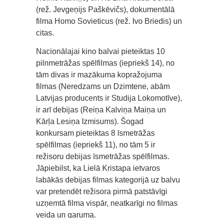
(rež. Jevgeņijs Paškēvičs), dokumentālā
filma Homo Sovieticus (rež. Ivo Briedis) un
citas.
Nacionālajai kino balvai pieteiktas 10
pilnmetrāžas spēlfilmas (iepriekš 14), no
tām divas ir mazākuma kopražojuma
filmas (Neredzams un Dzimtene, abām
Latvijas producents ir Studija Lokomotīve),
ir arī debijas (Reiņa Kalviņa Maiņa un
Kārļa Lesiņa Izmisums). Šogad
konkursam pieteiktas 8 īsmetrāžas
spēlfilmas (iepriekš 11), no tām 5 ir
režisoru debijas īsmetrāžas spēlfilmas.
Jāpiebilst, ka Lielā Kristapa ietvaros
labākās debijas filmas kategorijā uz balvu
var pretendēt režisora pirmā patstāvīgi
uzņemtā filma vispār, neatkarīgi no filmas
veida un garuma.