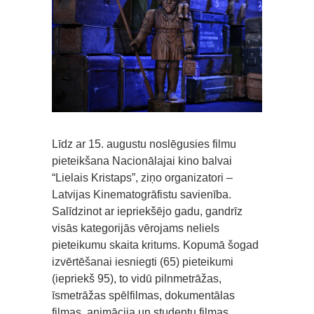
Līdz ar 15. augustu noslēgusies filmu
pieteikšana Nacionālajai kino balvai
“Lielais Kristaps”, ziņo organizatori –
Latvijas Kinematogrāfistu savienība.
Salīdzinot ar iepriekšējo gadu, gandrīz
visās kategorijās vērojams neliels
pieteikumu skaita kritums. Kopumā šogad
izvērtēšanai iesniegti (65) pieteikumi
(iepriekš 95), to vidū pilnmetrāžas,
īsmetrāžas spēlfilmas, dokumentālas
filmas, animācija un studentu filmas.