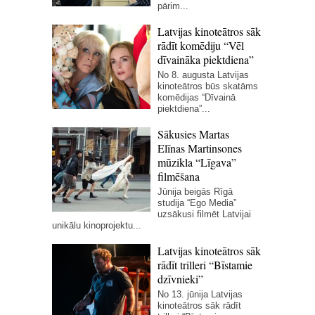
pārim...
Latvijas kinoteātros sāk
rādīt komēdiju “Vēl
dīvaināka piektdiena”
No 8. augusta Latvijas
kinoteātros būs skatāms
komēdijas “Dīvainā
piektdiena”...
Sākusies Martas
Elīnas Martinsones
mūzikla “Līgava”
filmēšana
Jūnija beigās Rīgā
studija “Ego Media”
uzsākusi filmēt Latvijai
unikālu kinoprojektu...
Latvijas kinoteātros sāk
rādīt trilleri “Bīstamie
dzīvnieki”
No 13. jūnija Latvijas
kinoteātros sāk rādīt