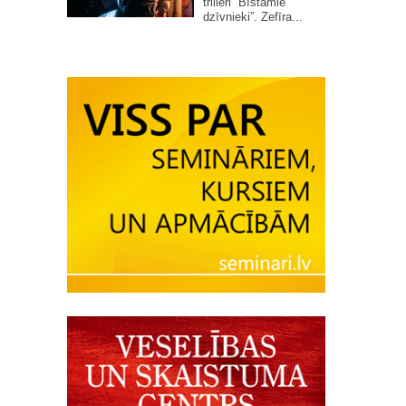
trilleri “Bīstamie
dzīvnieki”. Zefīra...