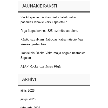
JAUNĀKIE RAKSTI
Vai AI spēj iemācīties blefot labāk nekā
pasaules labākie kāršu spēlētāji?
Rīga šogad svinēs 825. dzimšanas dienu
Kāpēc uzvalkam jāatrodas katra mūsdienīga
vīrieša garderobē?
Ikoniskais Džeks Vaits maija nogalē uzstāsies
Siguldā
A$AP Rocky uzstāsies Rīgā
ARHĪVI
jūlijs 2026
jūnijs 2026
februāris 2026