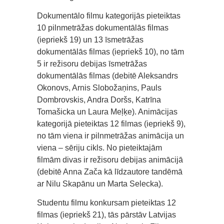
Dokumentālo filmu kategorijās pieteiktas
10 pilnmetrāžas dokumentālās filmas
(iepriekš 19) un 13 īsmetrāžas
dokumentālās filmas (iepriekš 10), no tām
5 ir režisoru debijas īsmetrāžas
dokumentālās filmas (debitē Aleksandrs
Okonovs, Arnis Slobožaņins, Pauls
Dombrovskis, Andra Doršs, Katrīna
Tomašicka un Laura Meļķe). Animācijas
kategorijā pieteiktas 12 filmas (iepriekš 9),
no tām viena ir pilnmetrāžas animācija un
viena – sēriju cikls. No pieteiktajām
filmām divas ir režisoru debijas animācijā
(debitē Anna Zača kā līdzautore tandēmā
ar Nilu Skapānu un Marta Selecka).
Studentu filmu konkursam pieteiktas 12
filmas (iepriekš 21), tās pārstāv Latvijas