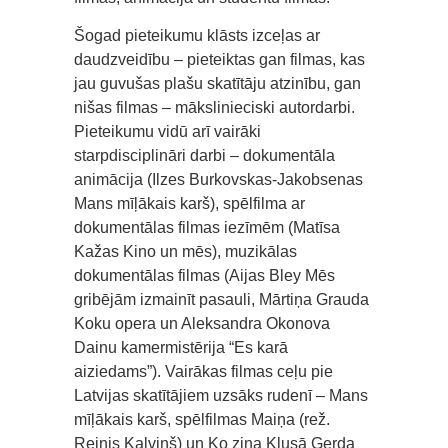
Šogad pieteikumu klāsts izceļas ar
daudzveidību – pieteiktas gan filmas, kas
jau guvušas plašu skatītāju atzinību, gan
nišas filmas – mākslinieciski autordarbi.
Pieteikumu vidū arī vairāki
starpdisciplināri darbi – dokumentāla
animācija (Ilzes Burkovskas-Jakobsenas
Mans mīļākais karš), spēlfilma ar
dokumentālas filmas iezīmēm (Matīsa
Kažas Kino un mēs), muzikālas
dokumentālas filmas (Aijas Bley Mēs
gribējām izmainīt pasauli, Mārtiņa Grauda
Koku opera un Aleksandra Okonova
Dainu kamermistērija “Es karā
aiziedams”). Vairākas filmas ceļu pie
Latvijas skatītājiem uzsāks rudenī – Mans
mīļākais karš, spēlfilmas Maiņa (rež.
Reinis Kalviņš) un Ko zina Klusā Gerda