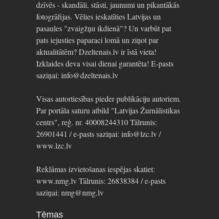
dzīvēs - skandāli, stāsti, jaunumi un pikantākās
fotogrāfijas. Vēlies ieskatīties Latvijas un
pasaules "zvaigžņu ikdienā"? Un varbūt pat
pats iejusties paparaci lomā un ziņot par
aktualitātēm? Dzeltenais.lv ir īstā vieta!
Izklaides deva visai dienai garantēta! E-pasts
saziņai: info@dzeltenais.lv
Visas autortiesības pieder publikāciju autoriem.
Par portāla saturu atbild "Latvijas Žurnālistikas
centrs", reģ. nr. 40008244310 Tālrunis:
26901441 / e-pasts saziņai: info@lzc.lv /
www.lzc.lv
Reklāmas izvietošanas iespējas skatiet:
www.nmg.lv Tālrunis: 26838384 / e-pasts
saziņai: nmg@nmg.lv
Tēmas