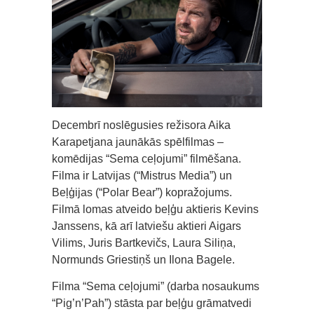
Decembrī noslēgusies režisora Aika
Karapetjana jaunākās spēlfilmas –
komēdijas “Sema ceļojumi” filmēšana.
Filma ir Latvijas (“Mistrus Media”) un
Beļģijas (“Polar Bear”) kopražojums.
Filmā lomas atveido beļģu aktieris Kevins
Janssens, kā arī latviešu aktieri Aigars
Vilims, Juris Bartkevičs, Laura Siliņa,
Normunds Griestiņš un Ilona Bagele.
Filma “Sema ceļojumi” (darba nosaukums
“Pig’n’Pah”) stāsta par beļģu grāmatvedi