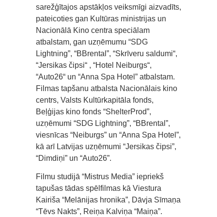
sarežģītajos apstākļos veiksmīgi aizvadīts,
pateicoties gan Kultūras ministrijas un
Nacionālā Kino centra speciālam
atbalstam, gan uzņēmumu “SDG
Lightning”, “BBrental”, “Skrīveru saldumi“,
“Jersikas čipsi“ , “Hotel Neiburgs“,
“Auto26“ un “Anna Spa Hotel” atbalstam.
Filmas tapšanu atbalsta Nacionālais kino
centrs, Valsts Kultūrkapitāla fonds,
Beļģijas kino fonds “ShelterProd”,
uzņēmumi “SDG Lightning”, “BBrental”,
viesnīcas “Neiburgs” un “Anna Spa Hotel”,
kā arī Latvijas uzņēmumi “Jersikas čipsi”,
“Dimdiņi” un “Auto26”.
Filmu studijā “Mistrus Media” iepriekš
tapušas tādas spēlfilmas kā Viestura
Kairiša “Melānijas hronika”, Dāvja Sīmaņa
“Tēvs Nakts”, Reiņa Kalviņa “Maiņa”.