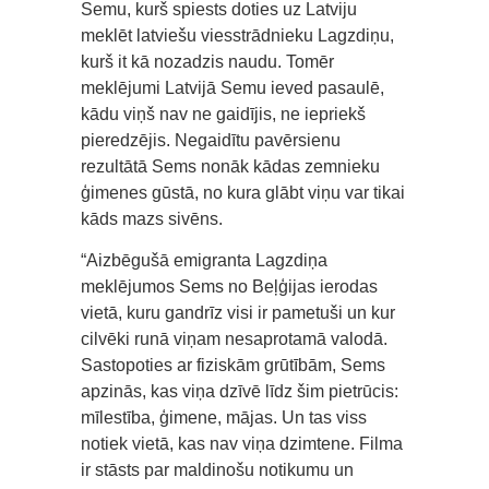
Semu, kurš spiests doties uz Latviju
meklēt latviešu viesstrādnieku Lagzdiņu,
kurš it kā nozadzis naudu. Tomēr
meklējumi Latvijā Semu ieved pasaulē,
kādu viņš nav ne gaidījis, ne iepriekš
pieredzējis. Negaidītu pavērsienu
rezultātā Sems nonāk kādas zemnieku
ģimenes gūstā, no kura glābt viņu var tikai
kāds mazs sivēns.
“Aizbēgušā emigranta Lagzdiņa
meklējumos Sems no Beļģijas ierodas
vietā, kuru gandrīz visi ir pametuši un kur
cilvēki runā viņam nesaprotamā valodā.
Sastopoties ar fiziskām grūtībām, Sems
apzinās, kas viņa dzīvē līdz šim pietrūcis:
mīlestība, ģimene, mājas. Un tas viss
notiek vietā, kas nav viņa dzimtene. Filma
ir stāsts par maldinošu notikumu un