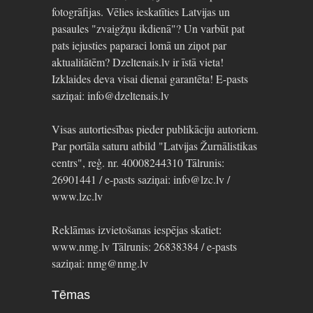
fotogrāfijas. Vēlies ieskatīties Latvijas un
pasaules "zvaigžņu ikdienā"? Un varbūt pat
pats iejusties paparaci lomā un ziņot par
aktualitātēm? Dzeltenais.lv ir īstā vieta!
Izklaides deva visai dienai garantēta! E-pasts
saziņai: info@dzeltenais.lv
Visas autortiesības pieder publikāciju autoriem.
Par portāla saturu atbild "Latvijas Žurnālistikas
centrs", reģ. nr. 40008244310 Tālrunis:
26901441 / e-pasts saziņai: info@lzc.lv /
www.lzc.lv
Reklāmas izvietošanas iespējas skatiet:
www.nmg.lv Tālrunis: 26838384 / e-pasts
saziņai: nmg@nmg.lv
Tēmas