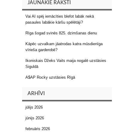
JAUNĀKIE RAKSTI
Vai AI spēj iemācīties blefot labāk nekā
pasaules labākie kāršu spēlētāji?
Rīga šogad svinēs 825. dzimšanas dienu
Kāpēc uzvalkam jāatrodas katra mūsdienīga
vīrieša garderobē?
Ikoniskais Džeks Vaits maija nogalē uzstāsies
Siguldā
A$AP Rocky uzstāsies Rīgā
ARHĪVI
jūlijs 2026
jūnijs 2026
februāris 2026