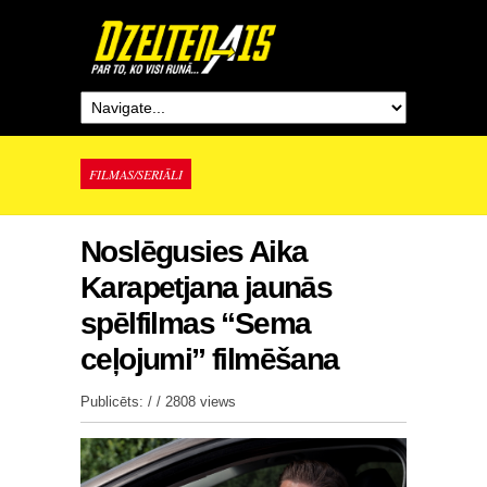
FILMAS/SERIĀLI
Noslēgusies Aika
Karapetjana jaunās
spēlfilmas “Sema
ceļojumi” filmēšana
Publicēts: / /
2808 views