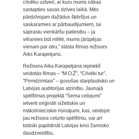
cilvēku uztveri, ar kuru mums nākas
sastapties savas dzīves laikā. Mēs
pārdzīvojam dažādus šķēršļus un
saskaramies ar pārbaudījumiem, lai
saprastu vienkāršu patiesību – ja
vēlamies būt mīlēti, mums jārūpējas
vienam par otru,” stāsta filmas režisors
Aiks Karapetjans.
Režisora Aika Karapetjana iepriekš
veidotās filmas – “M.O.Ž”, “Cilvēki tur”,
“Pirmdzimtais” – guvušas starptautisko un
Latvijas auditorijas atzinību. Jaunajā
spēlfilmas projektā “Sema ceļojumi”
ietverti oriģināli sižetiskie un
mākslinieciskie risinājumi, kas, veidojot
jau režisora ceturto spēlfilmu, var arī
būtiski papildināt Latvijas kino žanrisko
daudzveidību.