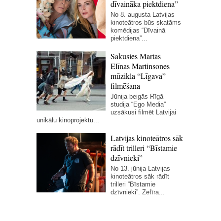
dīvaināka piektdiena”
No 8. augusta Latvijas
kinoteātros būs skatāms
komēdijas “Dīvainā
piektdiena”...
Sākusies Martas
Elīnas Martinsones
mūzikla “Līgava”
filmēšana
Jūnija beigās Rīgā
studija “Ego Media”
uzsākusi filmēt Latvijai
unikālu kinoprojektu...
Latvijas kinoteātros sāk
rādīt trilleri “Bīstamie
dzīvnieki”
No 13. jūnija Latvijas
kinoteātros sāk rādīt
trilleri “Bīstamie
dzīvnieki”. Zefīra...