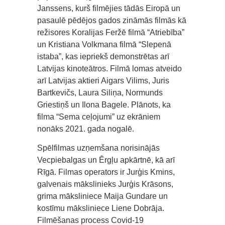
Janssens, kurš filmējies tādās Eiropā un
pasaulē pēdējos gados zināmās filmās kā
režisores Koralijas Feržē filmā “Atriebība”
un Kristiana Volkmana filmā “Slepenā
istaba”, kas iepriekš demonstrētas arī
Latvijas kinoteātros. Filmā lomas atveido
arī Latvijas aktieri Aigars Vilims, Juris
Bartkevičs, Laura Siliņa, Normunds
Griestiņš un Ilona Bagele. Plānots, ka
filma “Sema ceļojumi” uz ekrāniem
nonāks 2021. gada nogalē.
Spēlfilmas uzņemšana norisinājās
Vecpiebalgas un Ērgļu apkārtnē, kā arī
Rīgā. Filmas operators ir Jurģis Kmins,
galvenais mākslinieks Jurģis Krāsons,
grima māksliniece Maija Gundare un
kostīmu māksliniece Liene Dobrāja.
Filmēšanas process Covid-19