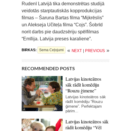
Rudenī Latvijā tika demonstrētas studijā
veidotās starptautiskās kopprodukcijas
filmas – Šaruna Bartas filma “Mijkrēslis”
un Alekseja Učiteļa filma “Cojs”. Šobrīd
norit darbs pie daudzsēriju spēlfilmas
“Emīlija. Latvija preses karaliene”.
«
»
BIRKAS:
Sema Ceļojumi
NEXT
|
PREVIOUS
RECOMMENDED POSTS
Latvijas kinoteātros
sāk rādīt komēdiju
“Rouzu ģimene”
Latvijas kinoteātros sāk
rādīt komēdiju “Rouzu
ģimene”. Perfektajam
pārim...
Latvijas kinoteātros sāk
rādīt komēdiju “Vēl