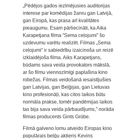
„Pēdējos gados iezīmējusies auditorijas
interese par komēdijas žanru gan Latvijā,
gan Eiropā, kas prasa arī kvalitātes
pieaugumu. Esam pārliecināti, ka Aika
Karapetjana filma “Sema ceļojumi” šo
uzdevumu varētu realizēt. Filmas „Sema
ceļojumi“ ir sabiedrību izaicinoša un reizē
izklaidējoša filma. Aiks Karapetjans,
būdams sava veida provokators mākslā,
ar šo filmu viennozīmīgi paplašina kino
robežas. Filmas veidošanā iesaistījušies
gan Latvijas, gan Beļģijas, gan Lietuvas
kino profesionāļi, kas citos laikos būtu
normāla prakse, tomēr pandēmijas laikos
tas bija sava veida pārbaudījums,” norāda
filmas producents Gints Grūbe.
Filmā galveno lomu atveido Eiropas kino
populārais beļģu aktieris Kevins