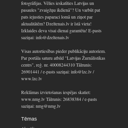
fotogrāfijas. Vēlies ieskatīties Latvijas un
pasaules "zvaigžņu ikdienā"? Un varbūt pat
pats iejusties paparaci lomā un ziņot par
aktualitātēm? Dzeltenais.lv ir īstā vieta!
Izklaides deva visai dienai garantēta! E-pasts
saziņai: info@dzeltenais.lv
Visas autortiesības pieder publikāciju autoriem.
Par portāla saturu atbild "Latvijas Žurnālistikas
centrs", reģ. nr. 40008244310 Tālrunis:
26901441 / e-pasts saziņai: info@lzc.lv /
www.lzc.lv
Reklāmas izvietošanas iespējas skatiet:
www.nmg.lv Tālrunis: 26838384 / e-pasts
saziņai: nmg@nmg.lv
Tēmas