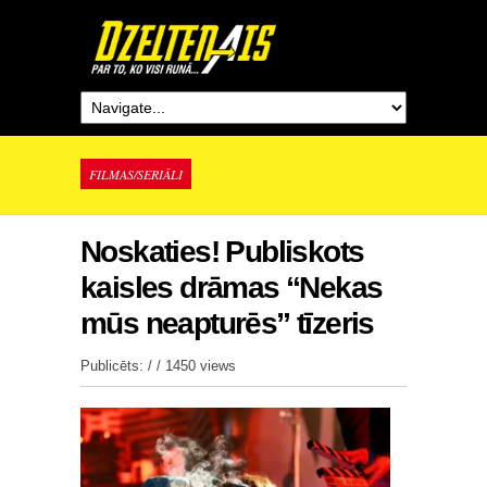
FILMAS/SERIĀLI
Noskaties! Publiskots
kaisles drāmas “Nekas
mūs neapturēs” tīzeris
Publicēts: / /
1450 views