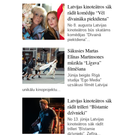
Latvijas kinoteātros sāk
rādīt komēdiju “Vēl
dīvaināka piektdiena”
No 8. augusta Latvijas
kinoteātros būs skatāms
komēdijas “Dīvainā
piektdiena”...
Sākusies Martas
Elīnas Martinsones
mūzikla “Līgava”
filmēšana
Jūnija beigās Rīgā
studija “Ego Media”
uzsākusi filmēt Latvijai
unikālu kinoprojektu...
Latvijas kinoteātros sāk
rādīt trilleri “Bīstamie
dzīvnieki”
No 13. jūnija Latvijas
kinoteātros sāk rādīt
trilleri “Bīstamie
dzīvnieki”. Zefīra...