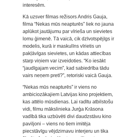
interesēm.
Kā uzsver filmas režisors Andris Gauja,
filma “Nekas mūs neapturēs” liek no jauna
aplūkot jautājumu par vīrieša un sievietes
lomu ģimenē. Tā vaicā, cik dzīvotspējīgs ir
modelis, kurā ir maskulīns vīrietis un
pakļāvīgas sievietes, un kādas attiecības
starp viņiem var izveidoties. “Ko iesākt
“jaudīgajam vecim”, kad sabiedrība tādu
vairs neņem pretī?”, retoriski vaicā Gauja.
“Nekas mūs neapturēs” ir viens no
ambiciozākajiem Latvijas kino projektiem,
kas attēlo mūsdienas. Lai radītu atbilstošu
vidi, filmu mākslinieka Jurģa Krāsona
vadībā tika uzbūvēti divi daudzstāvu kino
paviljoni – viens no tiem imitēja
piecstāvīgu vējdzirnavu interjeru un tika