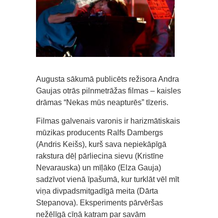
Augusta sākumā publicēts režisora Andra
Gaujas otrās pilnmetrāžas filmas – kaisles
drāmas “Nekas mūs neapturēs” tīzeris.
Filmas galvenais varonis ir harizmātiskais
mūzikas producents Ralfs Dambergs
(Andris Keišs), kurš sava nepiekāpīgā
rakstura dēļ pārliecina sievu (Kristīne
Nevarauska) un mīļāko (Elza Gauja)
sadzīvot vienā īpašumā, kur turklāt vēl mīt
viņa divpadsmitgadīgā meita (Dārta
Stepanova). Eksperiments pārvēršas
nežēlīgā cīņā katram par savām