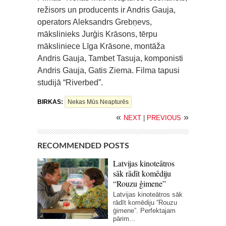
režisors un producents ir Andris Gauja,
operators Aleksandrs Grebņevs,
mākslinieks Jurģis Krāsons, tērpu
māksliniece Līga Krāsone, montāža
Andris Gauja, Tambet Tasuja, komponisti
Andris Gauja, Gatis Ziema. Filma tapusi
studijā “Riverbed”.
BIRKAS:
Nekas Mūs Neapturēs
«
»
NEXT
|
PREVIOUS
RECOMMENDED POSTS
Latvijas kinoteātros
sāk rādīt komēdiju
“Rouzu ģimene”
Latvijas kinoteātros sāk
rādīt komēdiju “Rouzu
ģimene”. Perfektajam
pārim...