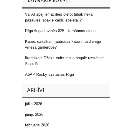
JAUNĀKIE RAKSTI
Vai AI spēj iemācīties blefot labāk nekā
pasaules labākie kāršu spēlētāji?
Rīga šogad svinēs 825. dzimšanas dienu
Kāpēc uzvalkam jāatrodas katra mūsdienīga
vīrieša garderobē?
Ikoniskais Džeks Vaits maija nogalē uzstāsies
Siguldā
A$AP Rocky uzstāsies Rīgā
ARHĪVI
jūlijs 2026
jūnijs 2026
februāris 2026