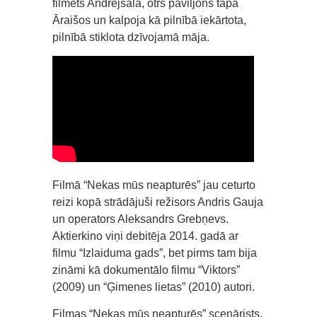
filmēts Andrejsalā, otrs paviljons tapa
Āraišos un kalpoja kā pilnībā iekārtota,
pilnībā stiklota dzīvojamā māja.
Filmā “Nekas mūs neapturēs” jau ceturto
reizi kopā strādājuši režisors Andris Gauja
un operators Aleksandrs Grebņevs.
Aktierkino viņi debitēja 2014. gadā ar
filmu “Izlaiduma gads”, bet pirms tam bija
zināmi kā dokumentālo filmu “Viktors”
(2009) un “Ģimenes lietas” (2010) autori.
Filmas “Nekas mūs neapturēs” scenārists,