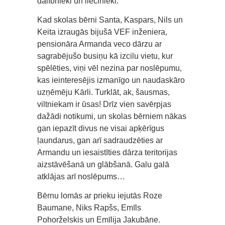
dalībnieki un liecinieki.
Kad skolas bērni Santa, Kaspars, Nils un
Keita izraugās bijušā VEF inženiera,
pensionāra Armanda veco dārzu ar
sagrabējušo busiņu kā izcilu vietu, kur
spēlēties, viņi vēl nezina par noslēpumu,
kas ieinteresējis izmanīgo un naudaskāro
uzņēmēju Kārli. Turklāt, ak, šausmas,
viltniekam ir ūsas! Drīz vien savērpjas
dažādi notikumi, un skolas bērniem nākas
gan iepazīt divus ne visai apķērīgus
ļaundarus, gan arī sadraudzēties ar
Armandu un iesaistīties dārza teritorijas
aizstāvēšanā un glābšanā. Galu galā
atklājas arī noslēpums…
Bērnu lomās ar prieku iejutās Roze
Baumane, Niks Rapšs, Emīls
Pohorželskis un Emīlija Jakubāne.