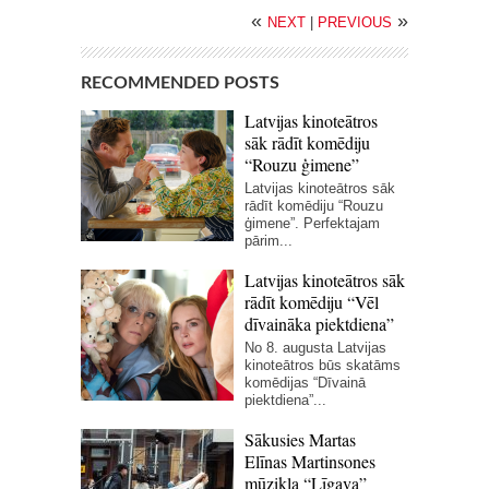
«
»
NEXT
|
PREVIOUS
RECOMMENDED POSTS
Latvijas kinoteātros
sāk rādīt komēdiju
“Rouzu ģimene”
Latvijas kinoteātros sāk
rādīt komēdiju “Rouzu
ģimene”. Perfektajam
pārim...
Latvijas kinoteātros sāk
rādīt komēdiju “Vēl
dīvaināka piektdiena”
No 8. augusta Latvijas
kinoteātros būs skatāms
komēdijas “Dīvainā
piektdiena”...
Sākusies Martas
Elīnas Martinsones
mūzikla “Līgava”