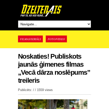
FILMAS/SERIĀLI
FOTO/VIDEO
Noskaties! Publiskots
jaunās ģimenes filmas
„Vecā dārza noslēpums”
treileris
Publicēts: / /
1559 views