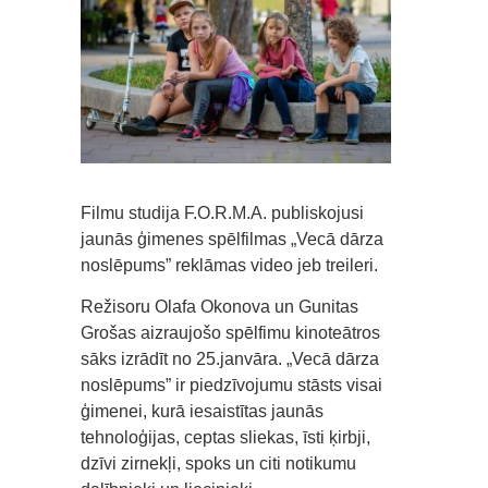
Filmu studija F.O.R.M.A. publiskojusi
jaunās ģimenes spēlfilmas „Vecā dārza
noslēpums” reklāmas video jeb treileri.
Režisoru Olafa Okonova un Gunitas
Grošas aizraujošo spēlfimu kinoteātros
sāks izrādīt no 25.janvāra. „Vecā dārza
noslēpums” ir piedzīvojumu stāsts visai
ģimenei, kurā iesaistītas jaunās
tehnoloģijas, ceptas sliekas, īsti ķirbji,
dzīvi zirnekļi, spoks un citi notikumu