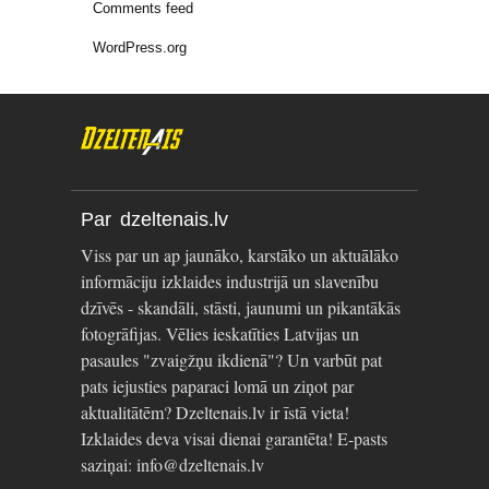
Comments feed
WordPress.org
Par dzeltenais.lv
Viss par un ap jaunāko, karstāko un aktuālāko
informāciju izklaides industrijā un slavenību
dzīvēs - skandāli, stāsti, jaunumi un pikantākās
fotogrāfijas. Vēlies ieskatīties Latvijas un
pasaules "zvaigžņu ikdienā"? Un varbūt pat
pats iejusties paparaci lomā un ziņot par
aktualitātēm? Dzeltenais.lv ir īstā vieta!
Izklaides deva visai dienai garantēta! E-pasts
saziņai: info@dzeltenais.lv