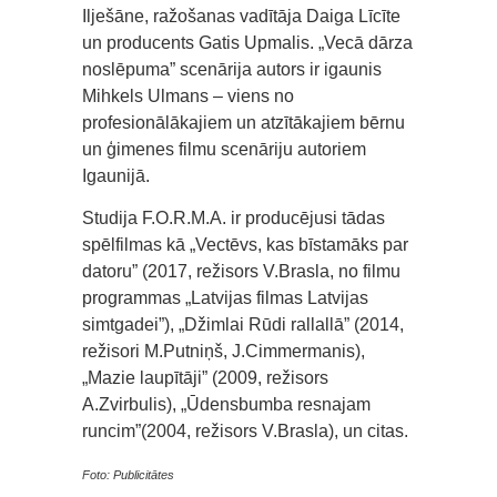
Ilješāne, ražošanas vadītāja Daiga Līcīte
un producents Gatis Upmalis. „Vecā dārza
noslēpuma” scenārija autors ir igaunis
Mihkels Ulmans – viens no
profesionālākajiem un atzītākajiem bērnu
un ģimenes filmu scenāriju autoriem
Igaunijā.
Studija F.O.R.M.A. ir producējusi tādas
spēlfilmas kā „Vectēvs, kas bīstamāks par
datoru” (2017, režisors V.Brasla, no filmu
programmas „Latvijas filmas Latvijas
simtgadei”), „Džimlai Rūdi rallallā” (2014,
režisori M.Putniņš, J.Cimmermanis),
„Mazie laupītāji” (2009, režisors
A.Zvirbulis), „Ūdensbumba resnajam
runcim”(2004, režisors V.Brasla), un citas.
Foto: Publicitātes