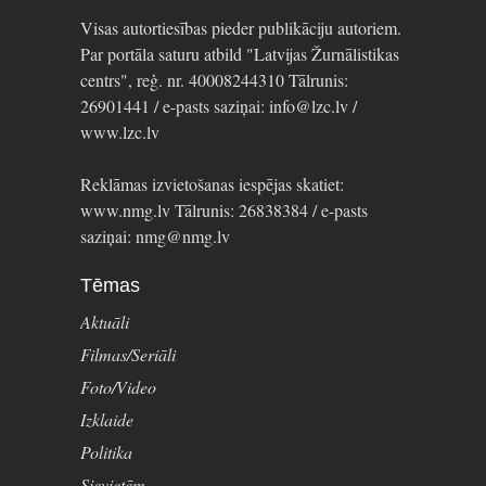
Visas autortiesības pieder publikāciju autoriem.
Par portāla saturu atbild "Latvijas Žurnālistikas
centrs", reģ. nr. 40008244310 Tālrunis:
26901441 / e-pasts saziņai: info@lzc.lv /
www.lzc.lv
Reklāmas izvietošanas iespējas skatiet:
www.nmg.lv Tālrunis: 26838384 / e-pasts
saziņai: nmg@nmg.lv
Tēmas
Aktuāli
Filmas/Seriāli
Foto/Video
Izklaide
Politika
Sievietēm