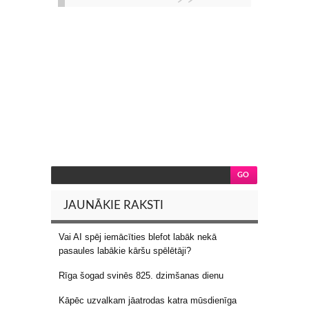
JAUNĀKIE RAKSTI
Vai AI spēj iemācīties blefot labāk nekā
pasaules labākie kāršu spēlētāji?
Rīga šogad svinēs 825. dzimšanas dienu
Kāpēc uzvalkam jāatrodas katra mūsdienīga