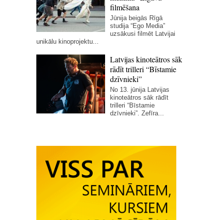
filmēšana
Jūnija beigās Rīgā
studija “Ego Media”
uzsākusi filmēt Latvijai
unikālu kinoprojektu...
Latvijas kinoteātros sāk
rādīt trilleri “Bīstamie
dzīvnieki”
No 13. jūnija Latvijas
kinoteātros sāk rādīt
trilleri “Bīstamie
dzīvnieki”. Zefīra...