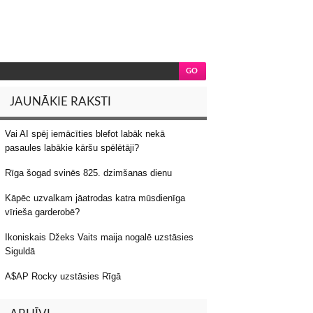
JAUNĀKIE RAKSTI
Vai AI spēj iemācīties blefot labāk nekā
pasaules labākie kāršu spēlētāji?
Rīga šogad svinēs 825. dzimšanas dienu
Kāpēc uzvalkam jāatrodas katra mūsdienīga
vīrieša garderobē?
Ikoniskais Džeks Vaits maija nogalē uzstāsies
Siguldā
A$AP Rocky uzstāsies Rīgā