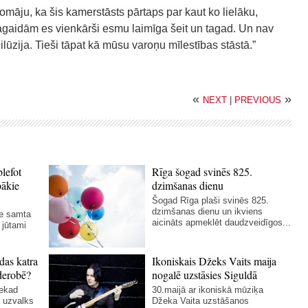
omāju, ka šis kamerstāsts pārtaps par kaut ko lielāku,
agaidām es vienkārši esmu laimīga šeit un tagad. Un nav
ī ilūzija. Tieši tāpat kā mūsu varoņu mīlestības stāstā.”
«
»
NEXT
|
PREVIOUS
blefot
Rīga šogad svinēs 825.
bākie
dzimšanas dienu
Šogad Rīga plaši svinēs 825.
dzimšanas dienu un ikviens
ie samta
aicināts apmeklēt daudzveidīgos...
 jūtami
das katra
Ikoniskais Džeks Vaits maija
derobē?
nogalē uzstāsies Siguldā
nekad
30.maijā ar ikoniskā mūziķa
 uzvalks
Džeka Vaita uzstāšanos