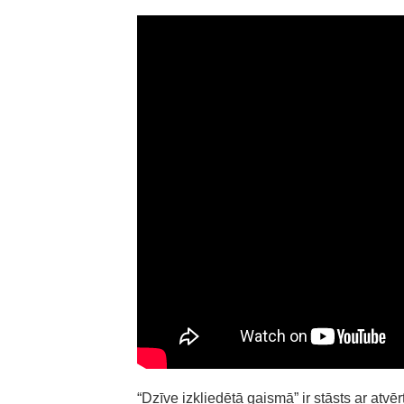
“Dzīve izkliedētā gaismā” ir stāsts ar atvēr