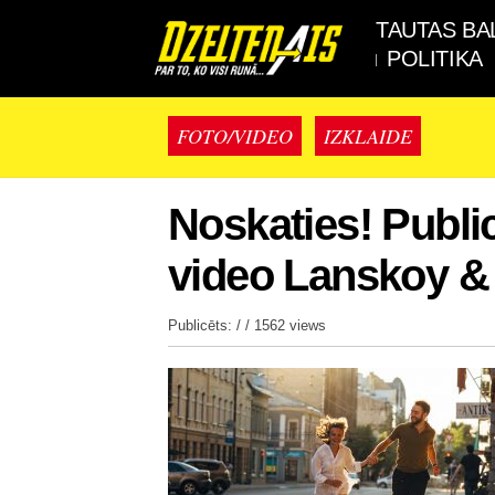
TAUTAS BA
POLITIKA
FOTO/VIDEO
IZKLAIDE
Noskaties! Public
video Lanskoy & 
Publicēts: / /
1562 views