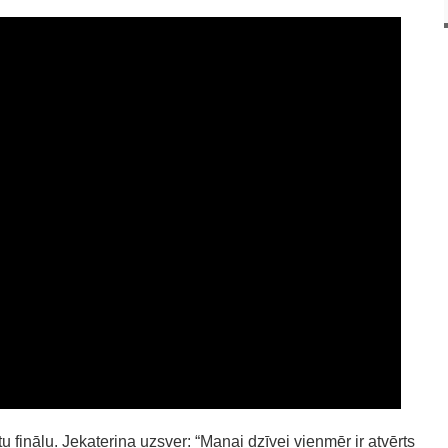
tu finālu. Jekaterina uzsver: “Manai dzīvei vienmēr ir atvērts