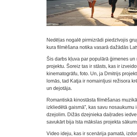
Nedēļas nogalē pirmizrādi piedzīvojis gr
kura filmēšana notika vasarā dažādās Latv
Šis darbs kļuva par populārā ģimenes un 
projektu. Šoreiz tas ir stāsts, kas ir izve
kinematogrāfu, foto. Un, ja Dmitrijs proje
lomās, tad Katja ir nomainījusi režisora kr
un dejotāja.
Romantiskā kinostāsta filmēšanas muzikā
izkliedētā gaismā”, kas savu nosaukumu 
dzejolim. Dižās dzejnieka daiļrades iedve
savukārt bija īsta mākslas projekta sākum
Video ideju, kas ir scenārija pamatā, izdom