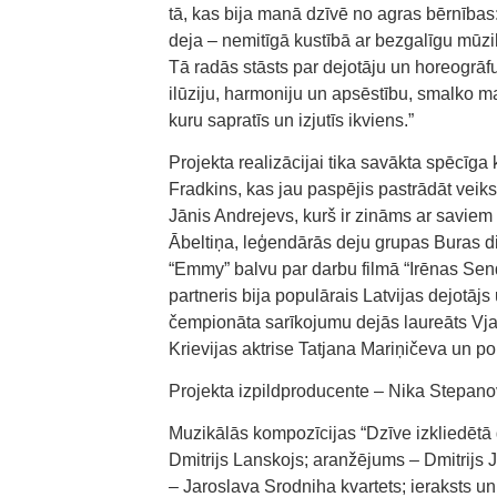
tā, kas bija manā dzīvē no agras bērnības
deja – nemitīgā kustībā ar bezgalīgu mūzik
Tā radās stāsts par dejotāju un horeogrāfu
ilūziju, harmoniju un apsēstību, smalko matē
kuru sapratīs un izjutīs ikviens.”
Projekta realizācijai tika savākta spēcīg
Fradkins, kas jau paspējis pastrādāt veik
Jānis Andrejevs, kurš ir zināms ar saviem
Ābeltiņa, leģendārās deju grupas Buras di
“Emmy” balvu par darbu filmā “Irēnas Sen
partneris bija populārais Latvijas dejotāj
čempionāta sarīkojumu dejās laureāts Vja
Krievijas aktrise Tatjana Mariņičeva un po
Projekta izpildproducente – Nika Stepano
Muzikālās kompozīcijas “Dzīve izkliedētā
Dmitrijs Lanskojs; aranžējums – Dmitrijs
– Jaroslava Srodniha kvartets; ieraksts u