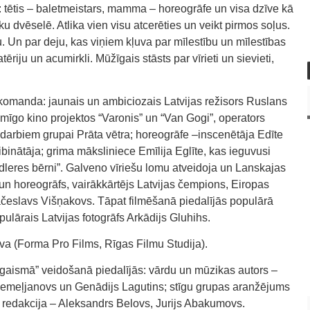
: tētis – baletmeistars, mamma – horeogrāfe un visa dzīve kā
u dvēselē. Atlika vien visu atcerēties un veikt pirmos soļus.
. Un par deju, kas viņiem kļuva par mīlestību un mīlestības
riju un acumirkli. Mūžīgais stāsts par vīrieti un sievieti,
a komanda: jaunais un ambiciozais Latvijas režisors Ruslans
smīgo kino projektos “Varonis” un “Van Gogi”, operators
 darbiem grupai Prāta vētra; horeogrāfe –inscenētāja Edīte
binātāja; grima māksliniece Emīlija Eglīte, kas ieguvusi
dleres bērni”. Galveno vīriešu lomu atveidoja un Lanskajas
s un horeogrāfs, vairākkārtējs Latvijas čempions, Eiropas
česlavs Višņakovs. Tāpat filmēšanā piedalījās populārā
pulārais Latvijas fotogrāfs Arkādijs Gluhihs.
va (Forma Pro Films, Rīgas Filmu Studija).
 gaismā” veidošanā piedalījās: vārdu un mūzikas autors –
 Jemeļjanovs un Genādijs Lagutins; stīgu grupas aranžējums
n redakcija – Aleksandrs Belovs, Jurijs Abakumovs.