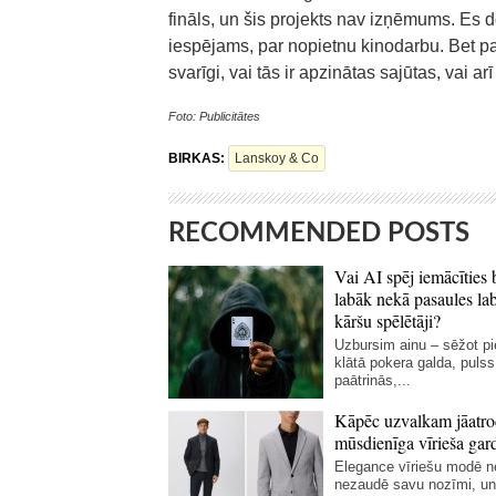
fināls, un šis projekts nav izņēmums. Es d
iespējams, par nopietnu kinodarbu. Bet p
svarīgi, vai tās ir apzinātas sajūtas, vai ar
Foto: Publicitātes
BIRKAS:
Lanskoy & Co
RECOMMENDED POSTS
Vai AI spēj iemācīties 
labāk nekā pasaules la
kāršu spēlētāji?
Uzbursim ainu – sēžot p
klātā pokera galda, pulss
paātrinās,...
Kāpēc uzvalkam jāatro
mūsdienīga vīrieša gar
Elegance vīriešu modē 
nezaudē savu nozīmi, un