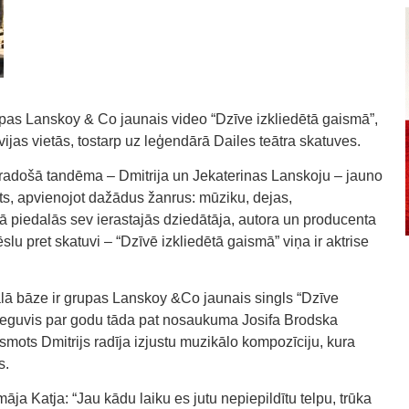
upas Lanskoy & Co jaunais video “Dzīve izkliedētā gaismā”,
ijas vietās, tostarp uz leģendārā Dailes teātra skatuves.
radošā tandēma – Dmitrija un Jekaterinas Lanskoju – jauno
idots, apvienojot dažādus žanrus: mūziku, dejas,
ktā piedalās sev ierastajās dziedātāja, autora un producenta
ēslu pret skatuvi – “Dzīvē izkliedētā gaismā” viņa ir aktrise
lā bāze ir grupas Lanskoy &Co jaunais singls “Dzīve
ieguvis par godu tāda pat nosaukuma Josifa Brodska
smots Dmitrijs radīja izjustu muzikālo kompozīciju, kura
s.
āja Katja: “Jau kādu laiku es jutu nepiepildītu telpu, trūka