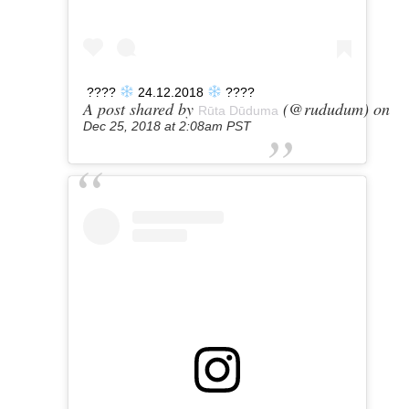
????
24.12.2018
????
A post shared by
(@rududum) on
Rūta Dūduma
Dec 25, 2018 at 2:08am PST