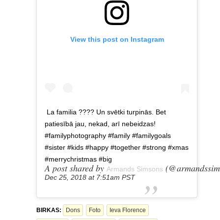
View this post on Instagram
La familia ???? Un svētki turpinās. Bet
patiesībā jau, nekad, arī nebeidzas!
#familyphotography #family #familygoals
#sister #kids #happy #together #strong #xmas
#merrychristmas #big
A post shared by
(@armandssims
Armands Simsons
Dec 25, 2018 at 7:51am PST
BIRKAS:
Dons
Foto
Ieva Florence