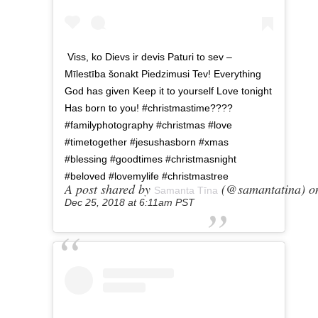
Viss, ko Dievs ir devis Paturi to sev –
Mīlestība šonakt Piedzimusi Tev! Everything
God has given Keep it to yourself Love tonight
Has born to you! #christmastime????
#familyphotography #christmas #love
#timetogether #jesushasborn #xmas
#blessing #goodtimes #christmasnight
#beloved #lovemylife #christmastree
A post shared by
(@samantatina) o
Samanta Tīna
Dec 25, 2018 at 6:11am PST