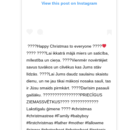
View this post on Instagram
????Happy Christmas to everyone ????
???? ????Lai ikkatrā mājā miers un saticība,
mīlestība un cieņa. ????Vienmēr novērtējiet
savus tuvākos un cilvēkus kas Jums stāv
līdzās. ????Lai Jums daudz saulainu skaistu
dienu, un ne jau tikai mākoņi nosaka sauli, tas
ir Jūsu smaids pirmkārt. ????Darīsim pasauli
gaišāku. ????????????????PRIECĪGUS
ZIEMASSVĒTKUS???? ????????????
Lakstīgalu ģimene ???? #christmas
#christmastree #Family #babyboy
#firstchristmas #father #mother #fallowme
#singer #photoshoot #photoshoot #instapic