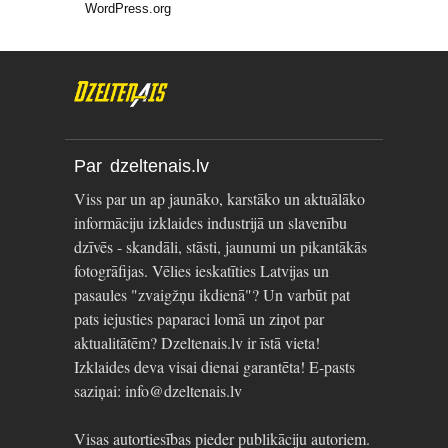
WordPress.org
Par dzeltenais.lv
Viss par un ap jaunāko, karstāko un aktuālāko
informāciju izklaides industrijā un slavenību
dzīvēs - skandāli, stāsti, jaunumi un pikantākās
fotogrāfijas. Vēlies ieskatīties Latvijas un
pasaules "zvaigžņu ikdienā"? Un varbūt pat
pats iejusties paparaci lomā un ziņot par
aktualitātēm? Dzeltenais.lv ir īstā vieta!
Izklaides deva visai dienai garantēta! E-pasts
saziņai: info@dzeltenais.lv
Visas autortiesības pieder publikāciju autoriem.