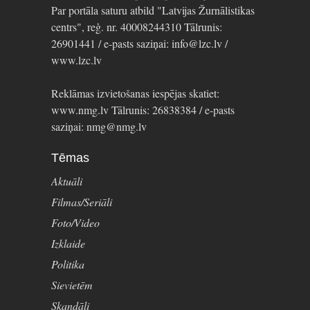
Par portāla saturu atbild "Latvijas Žurnālistikas
centrs", reģ. nr. 40008244310 Tālrunis:
26901441 / e-pasts saziņai: info@lzc.lv /
www.lzc.lv
Reklāmas izvietošanas iespējas skatiet:
www.nmg.lv Tālrunis: 26838384 / e-pasts
saziņai: nmg@nmg.lv
Tēmas
Aktuāli
Filmas/Seriāli
Foto/Video
Izklaide
Politika
Sievietēm
Skandāli