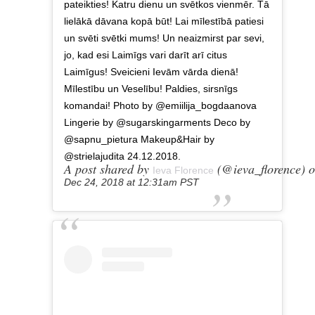
pateikties! Katru dienu un svētkos vienmēr. Tā
lielākā dāvana kopā būt! Lai mīlestībā patiesi
un svēti svētki mums! Un neaizmirst par sevi,
jo, kad esi Laimīgs vari darīt arī citus
Laimīgus! Sveicieni Ievām vārda dienā!
Mīlestību un Veselību! Paldies, sirsnīgs
komandai! Photo by @emiilija_bogdaanova
Lingerie by @sugarskingarments Deco by
@sapnu_pietura Makeup&Hair by
@strielajudita 24.12.2018.
A post shared by
(@ieva_florence) 
Ieva Florence
Dec 24, 2018 at 12:31am PST