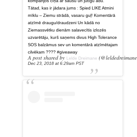
kompanjos cīņā ar sausu un jutīgu ādu.
Tātad, kas ir jādara jums : Spied LIKE Atmini
mīklu – Ziemu strādā, vasaru guļ! Komentārā
atzīmē draugu/draudzeni Un kādā no
Ziemassvētku dienām salavecītis izlozēs
uzvarētāju, kurš saņems divus High Tolerance
SOS balzāmus sev un komentārā atzīmētajam
cilvēkam ???? #giveaway
A post shared by
(@leldedreimane
Lelde Dreimane
Dec 23, 2018 at 6:29am PST