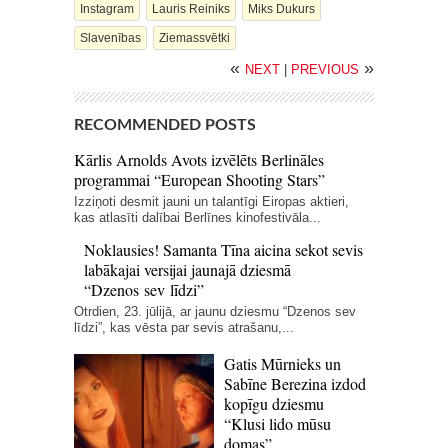
Instagram
Lauris Reiniks
Miks Dukurs
Slavenības
Ziemassvētki
«
»
NEXT
|
PREVIOUS
RECOMMENDED POSTS
Kārlis Arnolds Avots izvēlēts Berlināles
programmai “European Shooting Stars”
Izziņoti desmit jauni un talantīgi Eiropas aktieri,
kas atlasīti dalībai Berlīnes kinofestivāla...
Noklausies! Samanta Tīna aicina sekot sevis
labākajai versijai jaunajā dziesmā
“Dzenos sev līdzi”
Otrdien, 23. jūlijā, ar jaunu dziesmu “Dzenos sev
līdzi”, kas vēsta par sevis atrašanu,...
Gatis Mūrnieks un
Sabīne Berezina izdod
kopīgu dziesmu
“Klusi lido mūsu
domas”