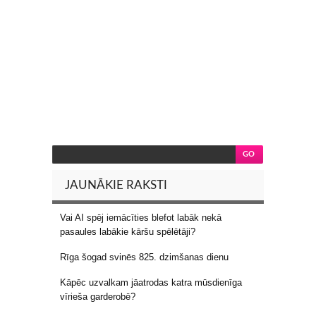
JAUNĀKIE RAKSTI
Vai AI spēj iemācīties blefot labāk nekā
pasaules labākie kāršu spēlētāji?
Rīga šogad svinēs 825. dzimšanas dienu
Kāpēc uzvalkam jāatrodas katra mūsdienīga
vīrieša garderobē?