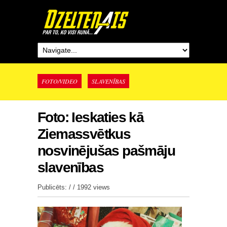
FOTO/VIDEO
SLAVENĪBAS
Foto: Ieskaties kā
Ziemassvētkus
nosvinējušas pašmāju
slavenības
Publicēts: / /
1992 views