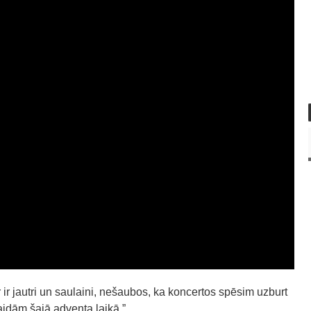
ir jautri un saulaini, nešaubos, ka koncertos spēsim uzburt
gaidām šajā adventa laikā.”