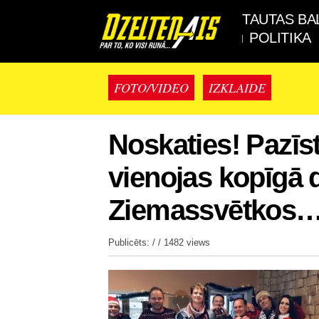
TAUTAS BA
POLITIKA
FOTO/VIDEO
IZKLAIDE
Noskaties! Pazīs
vienojas kopīgā 
Ziemassvētkos
Publicēts: / /
1482 views