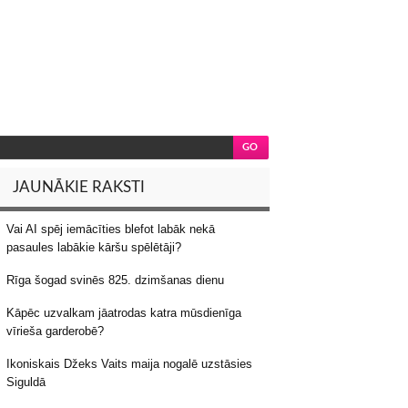
JAUNĀKIE RAKSTI
Vai AI spēj iemācīties blefot labāk nekā
pasaules labākie kāršu spēlētāji?
Rīga šogad svinēs 825. dzimšanas dienu
Kāpēc uzvalkam jāatrodas katra mūsdienīga
vīrieša garderobē?
Ikoniskais Džeks Vaits maija nogalē uzstāsies
Siguldā