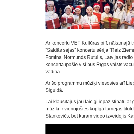
Ar koncertu VEF Kultūras pilī, nākamajā 
“Saldās sejas” koncertu sērija “Reiz Ziem
Fomins, Normunds Rutulis, Latvijas radio 
koncerta īpašie visi būs Rīgas valsts vācu
vadībā.
Ar šo programmu mūziķi viesosies arī Lie
Siguldā.
Lai klausītājus jau laicīgi iepazīstinātu a
mūziķi ir vienojušies kopīgā turnejas tit
Stankevičs, bet kuram video izveidojis 