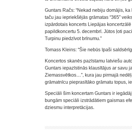
Guntars Račs: “Nekad nebiju domājis, ka 
taču jau iepriekšējās grāmatas “365” veiks
izpārdotais koncerts Liepājas koncertzālē 
papildkoncertu 5. decembrī. Jūtos ļoti pa
Turpinu piedzīvot brīnumu.”
Tomass Kleins: “Šie nebūs īpaši saldsērīg
Koncertos skanēs pazīstamu latviešu aut
Guntars iepazīstinās klausītājus ar savu
Ziemassvētkos…”, kura jau pirmajā nedēļā 
grāmatnīcu pieprasītāko grāmatu topus, ier
Speciāli šim koncertam Guntars ir iegādāj
bungām speciāli izstrādātiem gaismas efe
dziesmu interpretācijas.