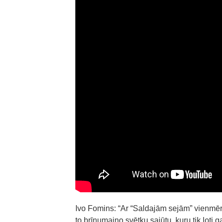
Ivo Fomins: “Ar “Saldajām sejām” vienmēr 
to brīnumaino svētku sajūtu, kuru tik ļoti 