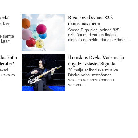
blefot
Rīga šogad svinēs 825.
bākie
dzimšanas dienu
Šogad Rīga plaši svinēs 825.
dzimšanas dienu un ikviens
ie samta
aicināts apmeklēt daudzveidīgos...
 jūtami
das katra
Ikoniskais Džeks Vaits maija
derobē?
nogalē uzstāsies Siguldā
nekad
30.maijā ar ikoniskā mūziķa
 uzvalks
Džeka Vaita uzstāšanos
..
sāksies vasaras koncertu
sezona...