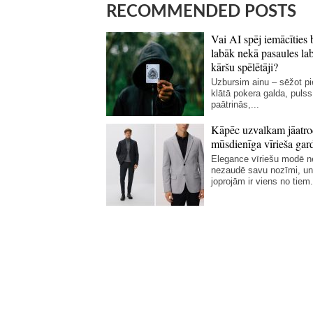
RECOMMENDED POSTS
Vai AI spēj iemācīties 
labāk nekā pasaules la
kāršu spēlētāji?
Uzbursim ainu – sēžot p
klātā pokera galda, pulss
paātrinās,...
Kāpēc uzvalkam jāatro
mūsdienīga vīrieša gar
Elegance vīriešu modē 
nezaudē savu nozīmi, un
joprojām ir viens no tiem.