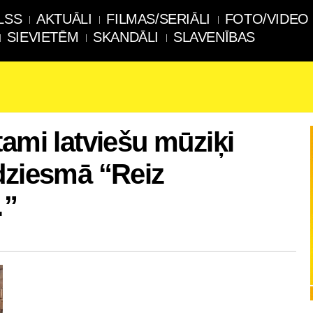
LSS
AKTUĀLI
FILMAS/SERIĀLI
FOTO/VIDEO
SIEVIETĒM
SKANDĀLI
SLAVENĪBAS
tami latviešu mūziķi
dziesmā “Reiz
…”