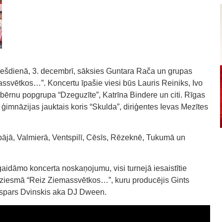
trešdienā, 3. decembrī, sāksies Guntara Rača un grupas
assvētkos…”. Koncertu īpašie viesi būs Lauris Reiniks, Ivo
bērnu popgrupa “Dzeguzīte”, Katrīna Bindere un citi. Rīgas
 ģimnāzijas jauktais koris “Skulda”, diriģentes Ievas Mezītes
pājā, Valmierā, Ventspilī, Cēsīs, Rēzeknē, Tukumā un
r gaidāmo koncerta noskaņojumu, visi turnejā iesaistītie
uldziesmā “Reiz Ziemassvētkos…”, kuru producējis Gints
Kaspars Dvinskis aka DJ Dween.