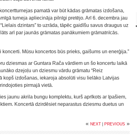
koncertturnejas pamatā var būt kādas grāmatas izdošana,
mīgā turneja apliecināja pilnīgi pretējo. Arī 6. decembra jau
“Lielais dzintars” to uzrāda, tāpēc gaidīšu savus draugus uz
cilāts arī par jaunās grāmatas panākumiem grāmatnīcās.
i koncerti. Mūsu koncertos būs prieks, gaišums un enerģija.”
oru dziesmas ar Guntara Rača vārdiem un šo koncertu laikā
 jaunāko dzejoļu un dziesmu vārdu grāmatu “Reiz
kopš izdošanas, iekaroja absolūti visu lielāko Latvijas
indojoties pirmajā vietā.
ies jaunu akrila bungu komplektu, kurš aprīkots ar īpašiem,
ktiem. Koncertā dzirdēsiet neparastus dziesmu duetus un
«
»
NEXT
|
PREVIOUS