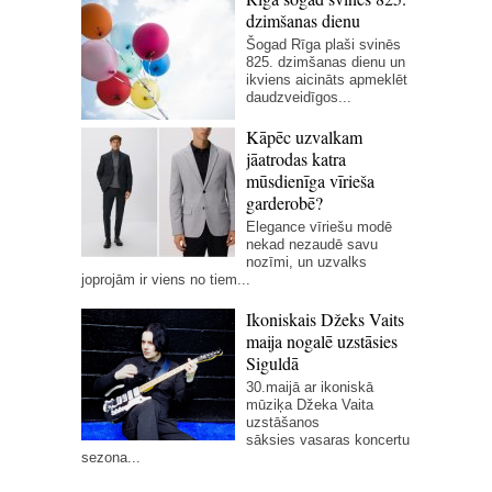
dzimšanas dienu
Šogad Rīga plaši svinēs
825. dzimšanas dienu un
ikviens aicināts apmeklēt
daudzveidīgos...
Kāpēc uzvalkam
jāatrodas katra
mūsdienīga vīrieša
garderobē?
Elegance vīriešu modē
nekad nezaudē savu
nozīmi, un uzvalks
joprojām ir viens no tiem...
Ikoniskais Džeks Vaits
maija nogalē uzstāsies
Siguldā
30.maijā ar ikoniskā
mūziķa Džeka Vaita
uzstāšanos
sāksies vasaras koncertu
sezona...