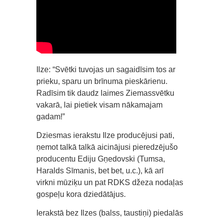
Ilze: “Svētki tuvojas un sagaidīsim tos ar
prieku, sparu un brīnuma pieskārienu.
Radīsim tik daudz laimes Ziemassvētku
vakarā, lai pietiek visam nākamajam
gadam!”
Dziesmas ierakstu Ilze producējusi pati,
ņemot talkā talkā aicinājusi pieredzējušo
producentu Ediju Gņedovski (Tumsa,
Haralds Sīmanis, bet bet, u.c.), kā arī
virkni mūziķu un pat RDKS džeza nodaļas
gospeļu kora dziedātājus.
Ierakstā bez Ilzes (balss, taustiņi) piedalās