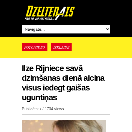
FOTO/VIDEO
IZKLAIDE
Ilze Rijniece savā
dzimšanas dienā aicina
visus iedegt gaišas
uguntiņas
Publicēts: / /
1734 views