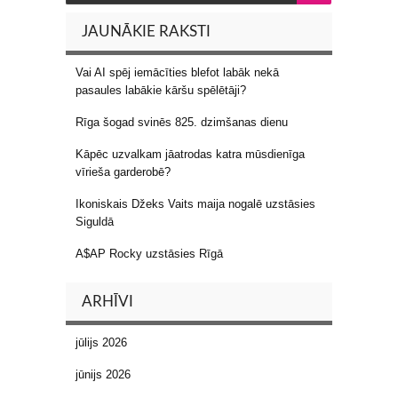
JAUNĀKIE RAKSTI
Vai AI spēj iemācīties blefot labāk nekā
pasaules labākie kāršu spēlētāji?
Rīga šogad svinēs 825. dzimšanas dienu
Kāpēc uzvalkam jāatrodas katra mūsdienīga
vīrieša garderobē?
Ikoniskais Džeks Vaits maija nogalē uzstāsies
Siguldā
A$AP Rocky uzstāsies Rīgā
ARHĪVI
jūlijs 2026
jūnijs 2026