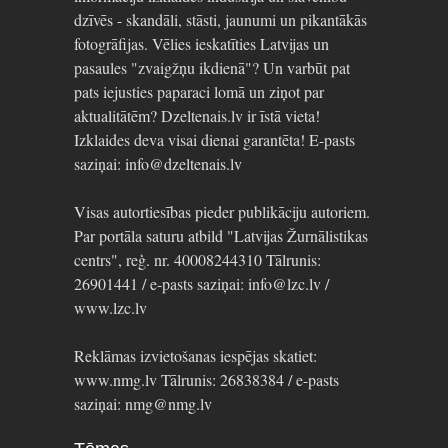
dzīvēs - skandāli, stāsti, jaunumi un pikantākās
fotogrāfijas. Vēlies ieskatīties Latvijas un
pasaules "zvaigžņu ikdienā"? Un varbūt pat
pats iejusties paparaci lomā un ziņot par
aktualitātēm? Dzeltenais.lv ir īstā vieta!
Izklaides deva visai dienai garantēta! E-pasts
saziņai: info@dzeltenais.lv
Visas autortiesības pieder publikāciju autoriem.
Par portāla saturu atbild "Latvijas Žurnālistikas
centrs", reģ. nr. 40008244310 Tālrunis:
26901441 / e-pasts saziņai: info@lzc.lv /
www.lzc.lv
Reklāmas izvietošanas iespējas skatiet:
www.nmg.lv Tālrunis: 26838384 / e-pasts
saziņai: nmg@nmg.lv