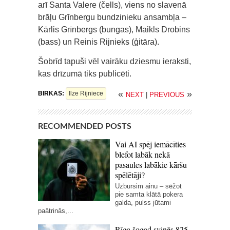
arī Santa Valere (čells), viens no slavenā
brāļu Grīnbergu bundzinieku ansambļa –
Kārlis Grīnbergs (bungas), Maikls Drobins
(bass) un Reinis Rijnieks (ģitāra).
Šobrīd tapuši vēl vairāku dziesmu ieraksti,
kas drīzumā tiks publicēti.
«
»
BIRKAS:
Ilze Rijniece
NEXT
|
PREVIOUS
RECOMMENDED POSTS
Vai AI spēj iemācīties
blefot labāk nekā
pasaules labākie kāršu
spēlētāji?
Uzbursim ainu – sēžot
pie samta klātā pokera
galda, pulss jūtami
paātrinās,...
Rīga šogad svinēs 825.