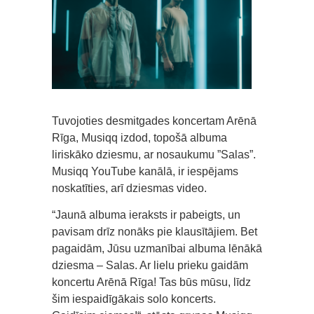
Tuvojoties desmitgades koncertam Arēnā
Rīga, Musiqq izdod, topošā albuma
liriskāko dziesmu, ar nosaukumu ”Salas”.
Musiqq YouTube kanālā, ir iespējams
noskatīties, arī dziesmas video.
“Jaunā albuma ieraksts ir pabeigts, un
pavisam drīz nonāks pie klausītājiem. Bet
pagaidām, Jūsu uzmanībai albuma lēnākā
dziesma – Salas. Ar lielu prieku gaidām
koncertu Arēnā Rīga! Tas būs mūsu, līdz
šim iespaidīgākais solo koncerts.