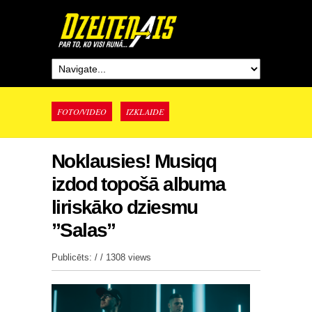
FOTO/VIDEO
IZKLAIDE
Noklausies! Musiqq
izdod topošā albuma
liriskāko dziesmu
”Salas”
Publicēts: / /
1308 views