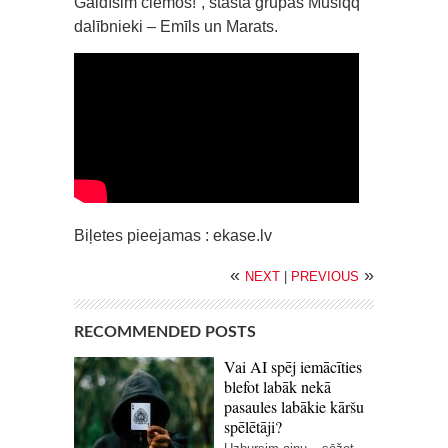
Gaidīsim ciemos!“, stāsta grupas Musiqq
dalībnieki – Emīls un Marats.
Biļetes pieejamas : ekase.lv
«
»
NEXT
|
PREVIOUS
RECOMMENDED POSTS
Vai AI spēj iemācīties
blefot labāk nekā
pasaules labākie kāršu
spēlētāji?