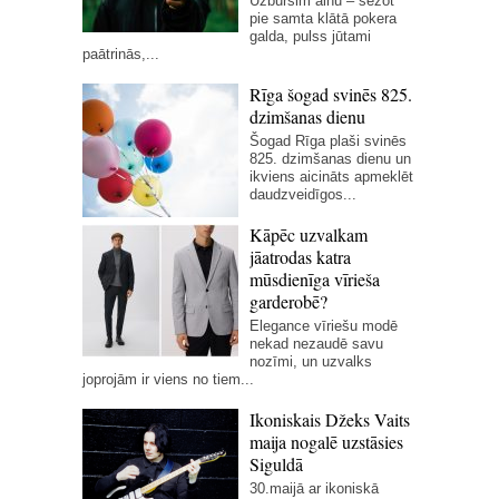
Uzbursim ainu – sēžot
pie samta klātā pokera
galda, pulss jūtami
paātrinās,...
Rīga šogad svinēs 825.
dzimšanas dienu
Šogad Rīga plaši svinēs
825. dzimšanas dienu un
ikviens aicināts apmeklēt
daudzveidīgos...
Kāpēc uzvalkam
jāatrodas katra
mūsdienīga vīrieša
garderobē?
Elegance vīriešu modē
nekad nezaudē savu
nozīmi, un uzvalks
joprojām ir viens no tiem...
Ikoniskais Džeks Vaits
maija nogalē uzstāsies
Siguldā
30.maijā ar ikoniskā