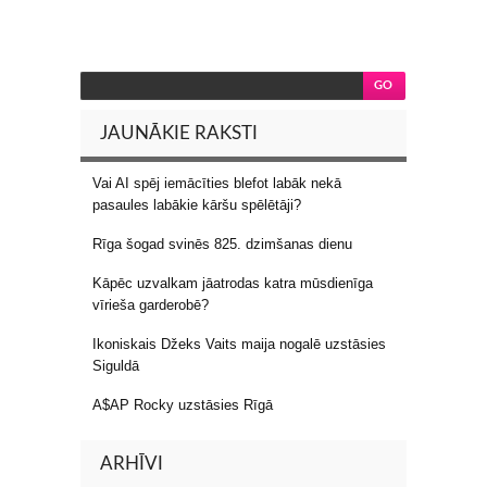
JAUNĀKIE RAKSTI
Vai AI spēj iemācīties blefot labāk nekā
pasaules labākie kāršu spēlētāji?
Rīga šogad svinēs 825. dzimšanas dienu
Kāpēc uzvalkam jāatrodas katra mūsdienīga
vīrieša garderobē?
Ikoniskais Džeks Vaits maija nogalē uzstāsies
Siguldā
A$AP Rocky uzstāsies Rīgā
ARHĪVI