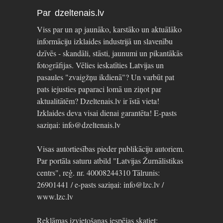
Par dzeltenais.lv
Viss par un ap jaunāko, karstāko un aktuālāko
informāciju izklaides industrijā un slavenību
dzīvēs - skandāli, stāsti, jaunumi un pikantākās
fotogrāfijas. Vēlies ieskatīties Latvijas un
pasaules "zvaigžņu ikdienā"? Un varbūt pat
pats iejusties paparaci lomā un ziņot par
aktualitātēm? Dzeltenais.lv ir īstā vieta!
Izklaides deva visai dienai garantēta! E-pasts
saziņai: info@dzeltenais.lv
Visas autortiesības pieder publikāciju autoriem.
Par portāla saturu atbild "Latvijas Žurnālistikas
centrs", reģ. nr. 40008244310 Tālrunis:
26901441 / e-pasts saziņai: info@lzc.lv /
www.lzc.lv
Reklāmas izvietošanas iespējas skatiet: