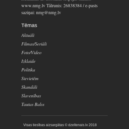
www.nmg.lv Tālrunis: 26838384 / e-pasts
saziņai: nmg@nmg.lv
Tēmas
Aktuāli
Filmas/Seriāli
Foto/Video
Izklaide
Politika
Sievietēm
Skandāli
Slavenības
Tautas Balss
Visas tiesības aizsargātas © dzeltenais.lv 2018