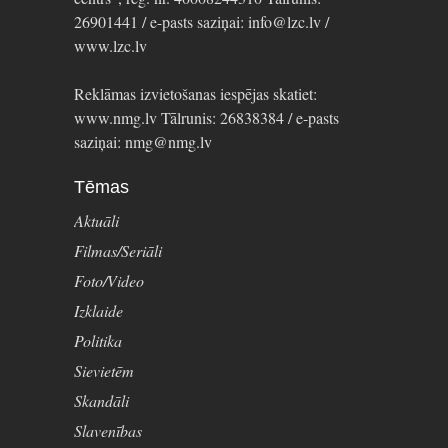
26901441 / e-pasts saziņai: info@lzc.lv /
www.lzc.lv
Reklāmas izvietošanas iespējas skatiet:
www.nmg.lv Tālrunis: 26838384 / e-pasts
saziņai: nmg@nmg.lv
Tēmas
Aktuāli
Filmas/Seriāli
Foto/Video
Izklaide
Politika
Sievietēm
Skandāli
Slavenības