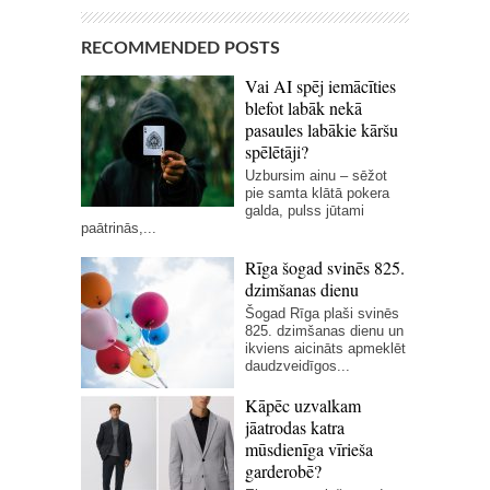
RECOMMENDED POSTS
Vai AI spēj iemācīties
blefot labāk nekā
pasaules labākie kāršu
spēlētāji?
Uzbursim ainu – sēžot
pie samta klātā pokera
galda, pulss jūtami
paātrinās,...
Rīga šogad svinēs 825.
dzimšanas dienu
Šogad Rīga plaši svinēs
825. dzimšanas dienu un
ikviens aicināts apmeklēt
daudzveidīgos...
Kāpēc uzvalkam
jāatrodas katra
mūsdienīga vīrieša
garderobē?