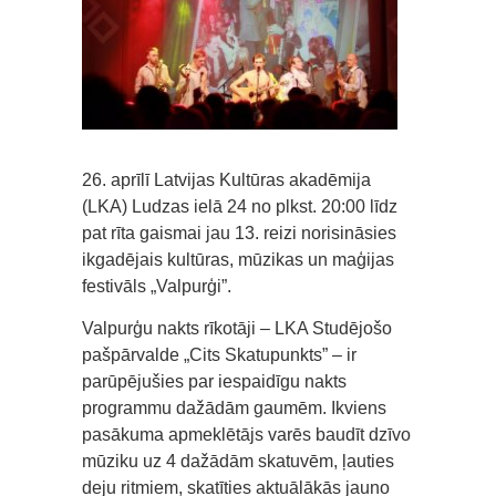
26. aprīlī Latvijas Kultūras akadēmija
(LKA) Ludzas ielā 24 no plkst. 20:00 līdz
pat rīta gaismai jau 13. reizi norisināsies
ikgadējais kultūras, mūzikas un maģijas
festivāls „Valpurģi”.
Valpurģu nakts rīkotāji – LKA Studējošo
pašpārvalde „Cits Skatupunkts” – ir
parūpējušies par iespaidīgu nakts
programmu dažādām gaumēm. Ikviens
pasākuma apmeklētājs varēs baudīt dzīvo
mūziku uz 4 dažādām skatuvēm, ļauties
deju ritmiem, skatīties aktuālākās jauno