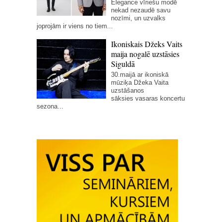
Elegance vīriešu modē
nekad nezaudē savu
nozīmi, un uzvalks
joprojām ir viens no tiem...
Ikoniskais Džeks Vaits
maija nogalē uzstāsies
Siguldā
30.maijā ar ikoniskā
mūziķa Džeka Vaita
uzstāšanos
sāksies vasaras koncertu
sezona...