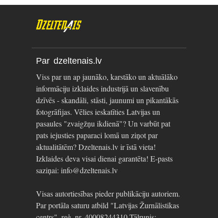
Par dzeltenais.lv
Viss par un ap jaunāko, karstāko un aktuālāko
informāciju izklaides industrijā un slavenību
dzīvēs - skandāli, stāsti, jaunumi un pikantākās
fotogrāfijas. Vēlies ieskatīties Latvijas un
pasaules "zvaigžņu ikdienā"? Un varbūt pat
pats iejusties paparaci lomā un ziņot par
aktualitātēm? Dzeltenais.lv ir īstā vieta!
Izklaides deva visai dienai garantēta! E-pasts
saziņai: info@dzeltenais.lv
Visas autortiesības pieder publikāciju autoriem.
Par portāla saturu atbild "Latvijas Žurnālistikas
centrs", reģ. nr. 40008244310 Tālrunis: