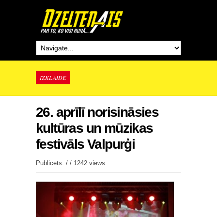
IZKLAIDE
26. aprīlī norisināsies
kultūras un mūzikas
festivāls Valpurģi
Publicēts: / /
1242 views