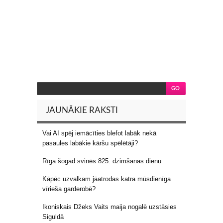
JAUNĀKIE RAKSTI
Vai AI spēj iemācīties blefot labāk nekā
pasaules labākie kāršu spēlētāji?
Rīga šogad svinēs 825. dzimšanas dienu
Kāpēc uzvalkam jāatrodas katra mūsdienīga
vīrieša garderobē?
Ikoniskais Džeks Vaits maija nogalē uzstāsies
Siguldā