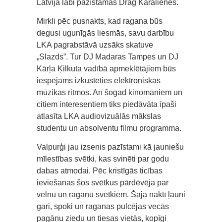
Latvijā labi pazīstamās Drag Karalienes.
Mirkli pēc pusnakts, kad ragana būs
degusi ugunīgās liesmās, savu darbību
LKA pagrabstāvā uzsāks skatuve
„Slazds”. Tur DJ Madaras Tampes un DJ
Kārļa Ķilkuta vadībā apmeklētājiem būs
iespējams izkustēties elektroniskās
mūzikas ritmos. Arī šogad kinomāniem un
citiem interesentiem tiks piedāvāta īpaši
atlasīta LKA audiovizuālās mākslas
studentu un absolventu filmu programma.
Valpurģi jau izsenis pazīstami kā jauniešu
mīlestības svētki, kas svinēti par godu
dabas atmodai. Pēc kristīgās ticības
ieviešanas šos svētkus pārdēvēja par
velnu un raganu svētkiem. Šajā naktī ļauni
gari, spoki un raganas pulcējas vecās
pagānu ziedu un tiesas vietās, kopīgi