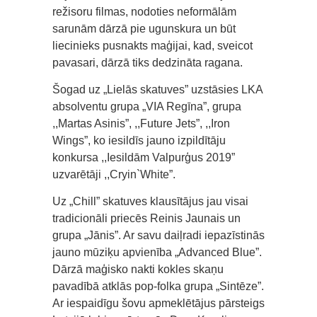
režisoru filmas, nodoties neformālām
sarunām dārzā pie ugunskura un būt
liecinieks pusnakts maģijai, kad, sveicot
pavasari, dārzā tiks dedzināta ragana.
Šogad uz „Lielās skatuves” uzstāsies LKA
absolventu grupa „VIA Regīna”, grupa
,,Martas Asinis”, ,,Future Jets”, ,,Iron
Wings”, ko iesildīs jauno izpildītāju
konkursa ,,Iesildām Valpurģus 2019”
uzvarētāji ,,Cryin`White”.
Uz „Chill” skatuves klausītājus jau visai
tradicionāli priecēs Reinis Jaunais un
grupa „Jānis”. Ar savu daiļradi iepazīstinās
jauno mūziķu apvienība „Advanced Blue”.
Dārzā maģisko nakti kokles skaņu
pavadībā atklās pop-folka grupa „Sintēze”.
Ar iespaidīgu šovu apmeklētājus pārsteigs