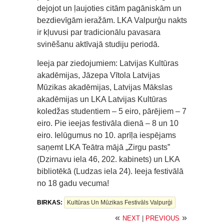
dejojot un ļaujoties citām pagāniskām un
bezdievīgām ieražām. LKA Valpurģu nakts
ir kļuvusi par tradicionālu pavasara
svinēšanu aktīvajā studiju periodā.
Ieeja par ziedojumiem: Latvijas Kultūras
akadēmijas, Jāzepa Vītola Latvijas
Mūzikas akadēmijas, Latvijas Mākslas
akadēmijas un LKA Latvijas Kultūras
koledžas studentiem – 5 eiro, pārējiem – 7
eiro. Pie ieejas festivāla dienā – 8 un 10
eiro. Ielūgumus no 10. aprīļa iespējams
saņemt LKA Teātra mājā „Zirgu pasts”
(Dzirnavu iela 46, 202. kabinets) un LKA
bibliotēkā (Ludzas iela 24). Ieeja festivālā
no 18 gadu vecuma!
BIRKAS:
Kultūras Un Mūzikas Festivāls Valpurģi
«
»
NEXT
|
PREVIOUS