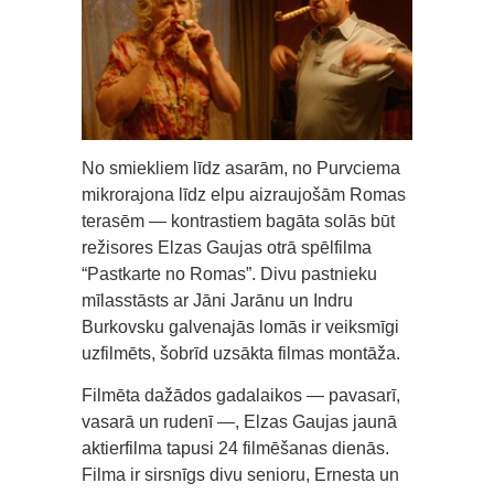
No smiekliem līdz asarām, no Purvciema
mikrorajona līdz elpu aizraujošām Romas
terasēm — kontrastiem bagāta solās būt
režisores Elzas Gaujas otrā spēlfilma
“Pastkarte no Romas”. Divu pastnieku
mīlasstāsts ar Jāni Jarānu un Indru
Burkovsku galvenajās lomās ir veiksmīgi
uzfilmēts, šobrīd uzsākta filmas montāža.
Filmēta dažādos gadalaikos — pavasarī,
vasarā un rudenī —, Elzas Gaujas jaunā
aktierfilma tapusi 24 filmēšanas dienās.
Filma ir sirsnīgs divu senioru, Ernesta un