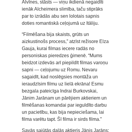
Alvīnes, stāsts — viņu ikdienā negaidīti
ienāk Alcheimera slimība, taču stiprāks
par to izrādās abu sen lolotais sapnis
doties romantiskā ceļojumā uz Itāliju.
“Filmēšana bija skaists, grūts un
aizkustinošs process,” atzīst režisore Elza
Gauja, kurai filmas iecere radās no
personiskas pieredzes ģimenē. “Mums
beidzot izdevās arī piepildīt filmas varoņu
sapni — ceļojumu uz Romu. Nevaru
sagaidīt, kad noslēgsies montāža un
ieraudzīsim filmu uz lielā ekrāna! Esmu
bezgala pateicīga Indrai Burkovskai,
Jānim Jarānam un pārējiem aktieriem un
filmēšanas komandai par ieguldīto darbu
un pacietību, kas bija nepieciešama, lai
filma varētu tapt. Šī filma ir sirds filma.”
Savās sajūtās dalās aktieris Jānis Jarāns: