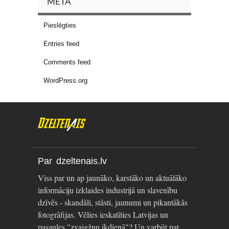
META
Pieslēgties
Entries feed
Comments feed
WordPress.org
Par dzeltenais.lv
Viss par un ap jaunāko, karstāko un aktuālāko
informāciju izklaides industrijā un slavenību
dzīvēs - skandāli, stāsti, jaunumi un pikantākās
fotogrāfijas. Vēlies ieskatīties Latvijas un
pasaules "zvaigžņu ikdienā"? Un varbūt pat