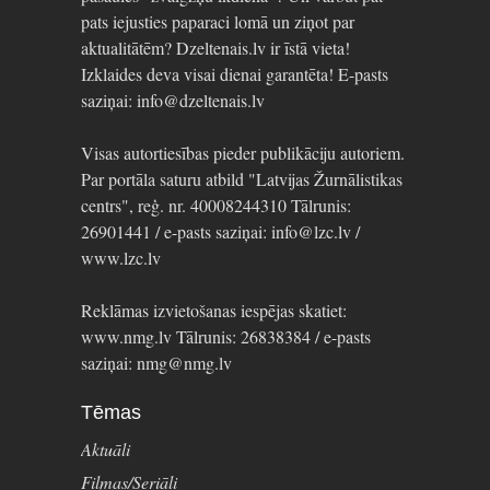
pats iejusties paparaci lomā un ziņot par
aktualitātēm? Dzeltenais.lv ir īstā vieta!
Izklaides deva visai dienai garantēta! E-pasts
saziņai: info@dzeltenais.lv
Visas autortiesības pieder publikāciju autoriem.
Par portāla saturu atbild "Latvijas Žurnālistikas
centrs", reģ. nr. 40008244310 Tālrunis:
26901441 / e-pasts saziņai: info@lzc.lv /
www.lzc.lv
Reklāmas izvietošanas iespējas skatiet:
www.nmg.lv Tālrunis: 26838384 / e-pasts
saziņai: nmg@nmg.lv
Tēmas
Aktuāli
Filmas/Seriāli