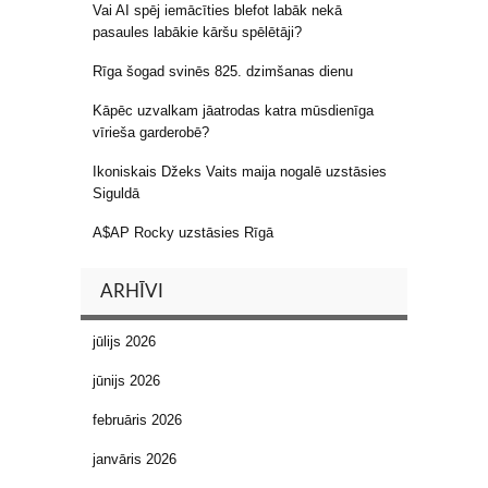
Vai AI spēj iemācīties blefot labāk nekā
pasaules labākie kāršu spēlētāji?
Rīga šogad svinēs 825. dzimšanas dienu
Kāpēc uzvalkam jāatrodas katra mūsdienīga
vīrieša garderobē?
Ikoniskais Džeks Vaits maija nogalē uzstāsies
Siguldā
A$AP Rocky uzstāsies Rīgā
ARHĪVI
jūlijs 2026
jūnijs 2026
februāris 2026
janvāris 2026