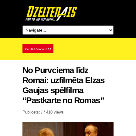
FILMAS/SERIĀLI
No Purvciema līdz
Romai: uzfilmēta Elzas
Gaujas spēlfilma
“Pastkarte no Romas”
Publicēts: / /
410 views