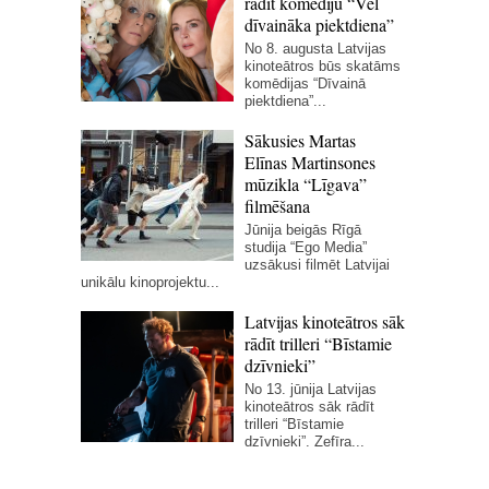
rādīt komēdiju “Vēl
dīvaināka piektdiena”
No 8. augusta Latvijas
kinoteātros būs skatāms
komēdijas “Dīvainā
piektdiena”...
Sākusies Martas
Elīnas Martinsones
mūzikla “Līgava”
filmēšana
Jūnija beigās Rīgā
studija “Ego Media”
uzsākusi filmēt Latvijai
unikālu kinoprojektu...
Latvijas kinoteātros sāk
rādīt trilleri “Bīstamie
dzīvnieki”
No 13. jūnija Latvijas
kinoteātros sāk rādīt
trilleri “Bīstamie
dzīvnieki”. Zefīra...