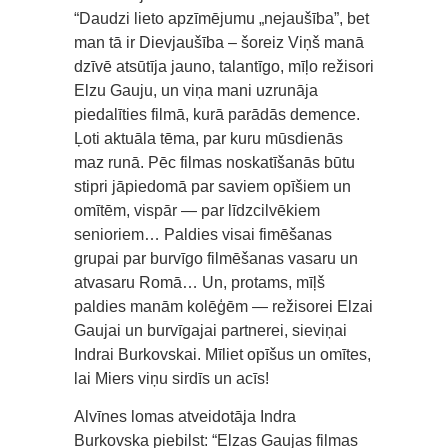
“Daudzi lieto apzīmējumu „nejaušība”, bet
man tā ir Dievjaušība – šoreiz Viņš manā
dzīvē atsūtīja jauno, talantīgo, mīļo režisori
Elzu Gauju, un viņa mani uzrunāja
piedalīties filmā, kurā parādās demence.
Ļoti aktuāla tēma, par kuru mūsdienās
maz runā. Pēc filmas noskatīšanās būtu
stipri jāpiedomā par saviem opīšiem un
omītēm, vispār — par līdzcilvēkiem
senioriem… Paldies visai fimēšanas
grupai par burvīgo filmēšanas vasaru un
atvasaru Romā… Un, protams, mīļš
paldies manām kolēģēm — režisorei Elzai
Gaujai un burvīgajai partnerei, sieviņai
Indrai Burkovskai. Mīliet opīšus un omītes,
lai Miers viņu sirdīs un acīs!
Alvīnes lomas atveidotāja Indra
Burkovska piebilst: “Elzas Gaujas filmas