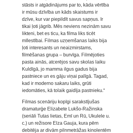
stāsts ir atgādinājums par to, kāda vērtība
ir mūsu dzīvība un kāds skaistums ir
dzīve, kur var piepildīt savus sapņus. Ir
tikai ļoti jāgrib. Mēs neviens nezinām savu
likteni, bet es ticu, ka filma liks ticēt
mīlestībai. Filmas uzņemšanas laiks bija
ļoti interesants un neaizmirstams,
filmēšanas grupa – burvīga. Filmējoties
pasta ainās, atcerējos savu skolas laiku
Kuldīgā, jo mamma ilgus gadus bija
pastniece un es gāju viņai palīgā. Tagad,
kad ir moderno sakaru laiks, grūti
iedomāties, kā tolaik gaidīja pastnieku.“
Filmas scenāriju kopīgi sarakstījušas
dramaturģe Elizabete Lukšo-Ražinska
(seriāli Tutas lietas, Emī un Rū, Ukulele u.
c.) un režisore Elza Gauja, kura pērn
debitēja ar divām pilnmetrāžas kinolentēm