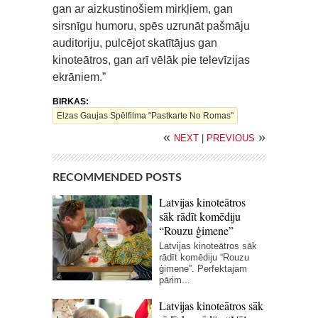
gan ar aizkustinošiem mirkļiem, gan
sirsnīgu humoru, spēs uzrunāt pašmāju
auditoriju, pulcējot skatītājus gan
kinoteātros, gan arī vēlāk pie televīzijas
ekrāniem.”
BIRKAS:
Elzas Gaujas Spēlfilma "Pastkarte No Romas"
«
»
NEXT
|
PREVIOUS
RECOMMENDED POSTS
Latvijas kinoteātros
sāk rādīt komēdiju
“Rouzu ģimene”
Latvijas kinoteātros sāk
rādīt komēdiju “Rouzu
ģimene”. Perfektajam
pārim...
Latvijas kinoteātros sāk