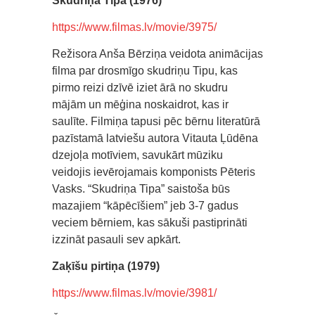
Skudriņa Tipa (1976)
https://www.filmas.lv/movie/3975/
Režisora Anša Bērziņa veidota animācijas
filma par drosmīgo skudriņu Tipu, kas
pirmo reizi dzīvē iziet ārā no skudru
mājām un mēģina noskaidrot, kas ir
saulīte. Filmiņa tapusi pēc bērnu literatūrā
pazīstamā latviešu autora Vitauta Ļūdēna
dzejoļa motīviem, savukārt mūziku
veidojis ievērojamais komponists Pēteris
Vasks. “Skudriņa Tipa” saistoša būs
mazajiem “kāpēcīšiem” jeb 3-7 gadus
veciem bērniem, kas sākuši pastiprināti
izzināt pasauli sev apkārt.
Zaķīšu pirtiņa (1979)
https://www.filmas.lv/movie/3981/