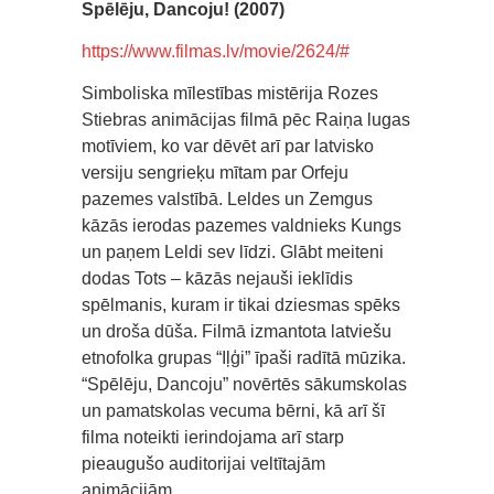
Spēlēju, Dancoju! (2007)
https://www.filmas.lv/movie/2624/#
Simboliska mīlestības mistērija Rozes
Stiebras animācijas filmā pēc Raiņa lugas
motīviem, ko var dēvēt arī par latvisko
versiju sengrieķu mītam par Orfeju
pazemes valstībā. Leldes un Zemgus
kāzās ierodas pazemes valdnieks Kungs
un paņem Leldi sev līdzi. Glābt meiteni
dodas Tots – kāzās nejauši ieklīdis
spēlmanis, kuram ir tikai dziesmas spēks
un droša dūša. Filmā izmantota latviešu
etnofolka grupas “Iļģi” īpaši radītā mūzika.
“Spēlēju, Dancoju” novērtēs sākumskolas
un pamatskolas vecuma bērni, kā arī šī
filma noteikti ierindojama arī starp
pieaugušo auditorijai veltītajām
animācijām.