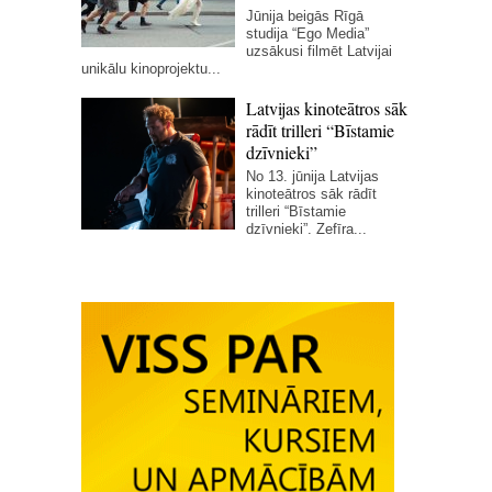
Jūnija beigās Rīgā
studija “Ego Media”
uzsākusi filmēt Latvijai
unikālu kinoprojektu...
Latvijas kinoteātros sāk
rādīt trilleri “Bīstamie
dzīvnieki”
No 13. jūnija Latvijas
kinoteātros sāk rādīt
trilleri “Bīstamie
dzīvnieki”. Zefīra...