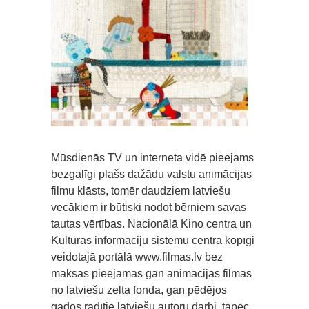
Mūsdienās TV un interneta vidē pieejams
bezgalīgi plašs dažādu valstu animācijas
filmu klāsts, tomēr daudziem latviešu
vecākiem ir būtiski nodot bērniem savas
tautas vērtības. Nacionālā Kino centra un
Kultūras informāciju sistēmu centra kopīgi
veidotajā portālā www.filmas.lv bez
maksas pieejamas gan animācijas filmas
no latviešu zelta fonda, gan pēdējos
gados radītie latviešu autoru darbi, tāpēc