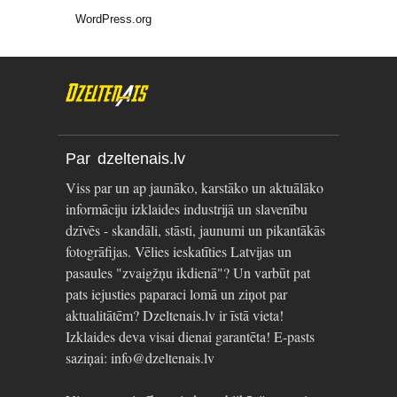
WordPress.org
Par dzeltenais.lv
Viss par un ap jaunāko, karstāko un aktuālāko
informāciju izklaides industrijā un slavenību
dzīvēs - skandāli, stāsti, jaunumi un pikantākās
fotogrāfijas. Vēlies ieskatīties Latvijas un
pasaules "zvaigžņu ikdienā"? Un varbūt pat
pats iejusties paparaci lomā un ziņot par
aktualitātēm? Dzeltenais.lv ir īstā vieta!
Izklaides deva visai dienai garantēta! E-pasts
saziņai: info@dzeltenais.lv