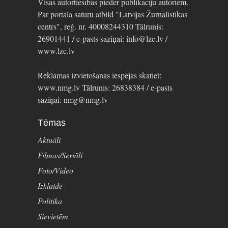
Visas autortiesības pieder publikāciju autoriem.
Par portāla saturu atbild "Latvijas Žurnālistikas
centrs", reģ. nr. 40008244310 Tālrunis:
26901441 / e-pasts saziņai: info@lzc.lv /
www.lzc.lv
Reklāmas izvietošanas iespējas skatiet:
www.nmg.lv Tālrunis: 26838384 / e-pasts
saziņai: nmg@nmg.lv
Tēmas
Aktuāli
Filmas/Seriāli
Foto/Video
Izklaide
Politika
Sievietēm