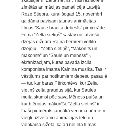
skatītājiem “Zelta sietiņš”. Tās režisore ir
zīmētās animācijas pamatlicēja Latvijā
Roze Stiebra, kurai šogad 15. novembrī
gaidāma pavisam jaunas animācijas
filmas “Saule brauca debesīs” pirmizrāde.
Filma “Zelta sietiņš” sastāv no latviešu
dzejas diždara Raiņa bērniem veltīto
dzejoļu – “Zelta sietiņš”, “Mākonīts un
mākonīte” un “Saule un mēness” -,
ekranizācijām, kuras pavada izcilā
komponista Imanta Kalniņa mūzika. Tas ir
vēstījums par notikumiem debesu pasaulē
— tur, kur baras Pērkontēvs, kur Zelta
sietiņš zelta graudus sijā, kur Saules
meita skumst pēc sava Mēness puiša un
kur blēņojas mākonīši. “Zelta sietiņš” ir
īpaši piemērots jaunākā vecuma bērniem
viegli uztveramo animācijas tēlu un
vienkāršā sižeta, kā arī nelielā filmas