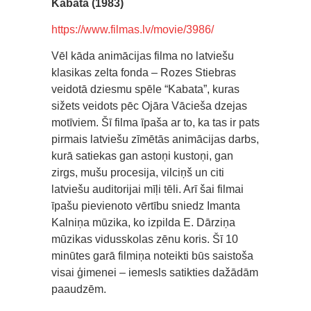
Kabata (1983)
https://www.filmas.lv/movie/3986/
Vēl kāda animācijas filma no latviešu
klasikas zelta fonda – Rozes Stiebras
veidotā dziesmu spēle “Kabata”, kuras
sižets veidots pēc Ojāra Vācieša dzejas
motīviem. Šī filma īpaša ar to, ka tas ir pats
pirmais latviešu zīmētās animācijas darbs,
kurā satiekas gan astoņi kustoņi, gan
zirgs, mušu procesija, vilciņš un citi
latviešu auditorijai mīļi tēli. Arī šai filmai
īpašu pievienoto vērtību sniedz Imanta
Kalniņa mūzika, ko izpilda E. Dārziņa
mūzikas vidusskolas zēnu koris. Šī 10
minūtes garā filmiņa noteikti būs saistoša
visai ģimenei – iemesls satikties dažādām
paaudzēm.