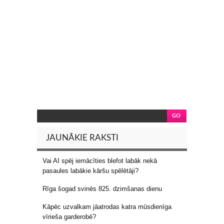
JAUNĀKIE RAKSTI
Vai AI spēj iemācīties blefot labāk nekā
pasaules labākie kāršu spēlētāji?
Rīga šogad svinēs 825. dzimšanas dienu
Kāpēc uzvalkam jāatrodas katra mūsdienīga
vīrieša garderobē?