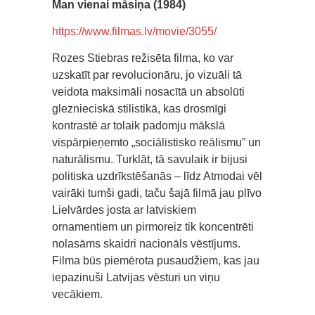
Man vienai māsiņa (1984)
https://www.filmas.lv/movie/3055/
Rozes Stiebras režisēta filma, ko var
uzskatīt par revolucionāru, jo vizuāli tā
veidota maksimāli nosacītā un absolūti
gleznieciskā stilistikā, kas drosmīgi
kontrastē ar tolaik padomju mākslā
vispārpieņemto „sociālistisko reālismu” un
naturālismu. Turklāt, tā savulaik ir bijusi
politiska uzdrīkstēšanās – līdz Atmodai vēl
vairāki tumši gadi, taču šajā filmā jau plīvo
Lielvārdes josta ar latviskiem
ornamentiem un pirmoreiz tik koncentrēti
nolasāms skaidri nacionāls vēstījums.
Filma būs piemērota pusaudžiem, kas jau
iepazinuši Latvijas vēsturi un viņu
vecākiem.