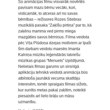
Šo animācijas filmu visvairāk novērtēs
pavisam mazu bērnu vecāki, kuri,
visticamāk, to atceras arī no savas
bērnības – režisores Rozes Stiebras
muzikālā pasaka “Zaķīšu pirtiņa” par to, kā
zaķēnu mamma ved pirms miega
mazgāties savus bērniņus. Filma veidota
pēc Viļa Plūdoņa dzejas motīviem ar īpaši
šim darbam veidotu maestro Imanta
Kalniņa mūziku leģendārās latviešu
mūzikas grupas “Menuets” izpildījumā.
Nelielais filmas garums un sirsnīgā
aplikāciju tehnikā veidotā animācija būs
atbilstoša jaunākā vecuma skatītāju
interesēm, tomēr spraigais filmas sižets,
kur sunītis metas pakaļ zaķītim, noteikti
piesaistīs arī lielo brāļu un māsu
uzmanību.