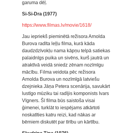
garuma dēļ.
Si-Si-Dra (1977)
https://www.filmas.lv/movie/1618/
Jau iepriekš pieminētā režisora Arnolda
Burova radīta leļļu filma, kurā kāda
daudzdzīvokļu nama kāpņu telpā satiekas
palaidnīgs puika un sivēns, kurš jautrā un
atraktīvā veidā sniedz zēnam nozīmīgu
mācību. Filma veidota pēc režisora
Arnolda Burova un nozīmīgā latviešu
dzejnieka Jāņa Petera scenārija, savukārt
lustīgo mūziku tai radījis komponists Ivars
Vīgners. Šī filma būs saistoša visai
ģimenei, turklāt to iespējams atkārtoti
noskatīties katru reizi, kad nākas ar
bērniem diskutēt par tīrību un kārtību.