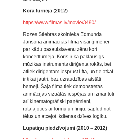
Kora turneja (2012)
https://www.filmas.lv/movie/3480/
Rozes Stiebras skolnieka Edmunda
Jansona animācijas filma visai ģimenei
par kādu pasaulslavenu zēnu kori
koncertturnejā. Koris ir kā paklausīgs
mūzikas instruments diriģenta rokās, bet
atliek diriģentam iesprūst liftā, un tie atkal
ir tikai jautri, bez uzraudzības atstāti
bērneļi. Šajā filmā tiek demonstrētas
animācijas vizuālās iespējas un izmantoti
arī kinematogrāfiski paņēmieni,
rotaļājoties ar formu un līniju, sapludinot
tēlus un atceļot ikdienas dzīves loģiku.
Lupatiņu piedzīvojumi (2010 – 2012)