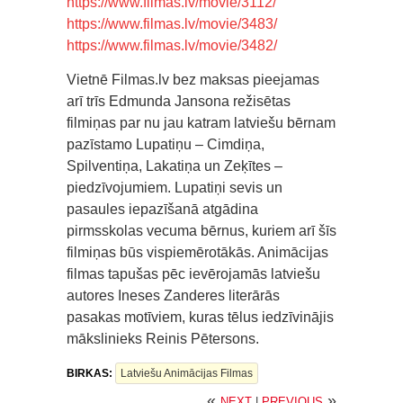
https://www.filmas.lv/movie/3112/
https://www.filmas.lv/movie/3483/
https://www.filmas.lv/movie/3482/
Vietnē Filmas.lv bez maksas pieejamas
arī trīs Edmunda Jansona režisētas
filmiņas par nu jau katram latviešu bērnam
pazīstamo Lupatiņu – Cimdiņa,
Spilventiņa, Lakatiņa un Zeķītes –
piedzīvojumiem. Lupatiņi sevis un
pasaules iepazīšanā atgādina
pirmsskolas vecuma bērnus, kuriem arī šīs
filmiņas būs vispiemērotākās. Animācijas
filmas tapušas pēc ievērojamās latviešu
autores Ineses Zanderes literārās
pasakas motīviem, kuras tēlus iedzīvinājis
mākslinieks Reinis Pētersons.
BIRKAS:
Latviešu Animācijas Filmas
«
»
NEXT
|
PREVIOUS