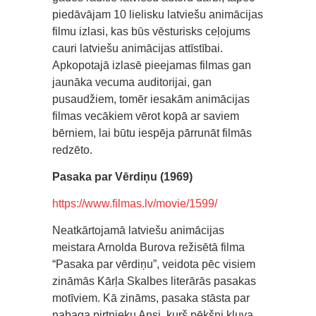
piedāvājam 10 lielisku latviešu animācijas
filmu izlasi, kas būs vēsturisks ceļojums
cauri latviešu animācijas attīstībai.
Apkopotajā izlasē pieejamas filmas gan
jaunāka vecuma auditorijai, gan
pusaudžiem, tomēr iesakām animācijas
filmas vecākiem vērot kopā ar saviem
bērniem, lai būtu iespēja pārrunāt filmās
redzēto.
Pasaka par Vērdiņu (1969)
https://www.filmas.lv/movie/1599/
Neatkārtojamā latviešu animācijas
meistara Arnolda Burova režisētā filma
“Pasaka par vērdiņu”, veidota pēc visiem
zināmās Kārļa Skalbes literārās pasakas
motīviem. Kā zināms, pasaka stāsta par
nabaga pirtnieku Ansi, kurš pēkšņi kļuva