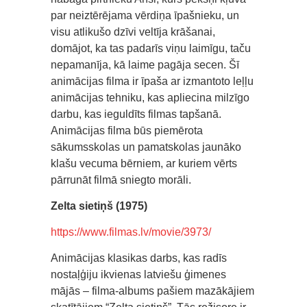
par neiztērējama vērdiņa īpašnieku, un
visu atlikušo dzīvi veltīja krāšanai,
domājot, ka tas padarīs viņu laimīgu, taču
nepamanīja, kā laime pagāja secen. Šī
animācijas filma ir īpaša ar izmantoto leļļu
animācijas tehniku, kas apliecina milzīgo
darbu, kas ieguldīts filmas tapšanā.
Animācijas filma būs piemērota
sākumsskolas un pamatskolas jaunāko
klašu vecuma bērniem, ar kuriem vērts
pārrunāt filmā sniegto morāli.
Zelta sietiņš (1975)
https://www.filmas.lv/movie/3973/
Animācijas klasikas darbs, kas radīs
nostaļģiju ikvienas latviešu ģimenes
mājās – filma-albums pašiem mazākājiem