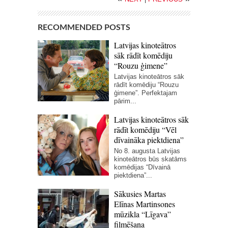
RECOMMENDED POSTS
Latvijas kinoteātros
sāk rādīt komēdiju
“Rouzu ģimene”
Latvijas kinoteātros sāk
rādīt komēdiju “Rouzu
ģimene”. Perfektajam
pārim...
Latvijas kinoteātros sāk
rādīt komēdiju “Vēl
dīvaināka piektdiena”
No 8. augusta Latvijas
kinoteātros būs skatāms
komēdijas “Dīvainā
piektdiena”...
Sākusies Martas
Elīnas Martinsones
mūzikla “Līgava”
filmēšana