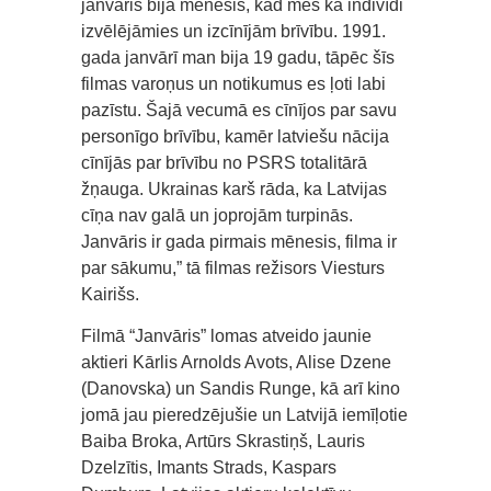
janvāris bija mēnesis, kad mēs kā indivīdi
izvēlējāmies un izcīnījām brīvību. 1991.
gada janvārī man bija 19 gadu, tāpēc šīs
filmas varoņus un notikumus es ļoti labi
pazīstu. Šajā vecumā es cīnījos par savu
personīgo brīvību, kamēr latviešu nācija
cīnījās par brīvību no PSRS totalitārā
žņauga. Ukrainas karš rāda, ka Latvijas
cīņa nav galā un joprojām turpinās.
Janvāris ir gada pirmais mēnesis, filma ir
par sākumu,” tā filmas režisors Viesturs
Kairišs.
Filmā “Janvāris” lomas atveido jaunie
aktieri Kārlis Arnolds Avots, Alise Dzene
(Danovska) un Sandis Runge, kā arī kino
jomā jau pieredzējušie un Latvijā iemīļotie
Baiba Broka, Artūrs Skrastiņš, Lauris
Dzelzītis, Imants Strads, Kaspars