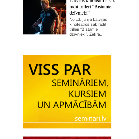
Latvijas kinoteātros sāk
rādīt trilleri “Bīstamie
dzīvnieki”
No 13. jūnija Latvijas
kinoteātros sāk rādīt
trilleri “Bīstamie
dzīvnieki”. Zefīra...