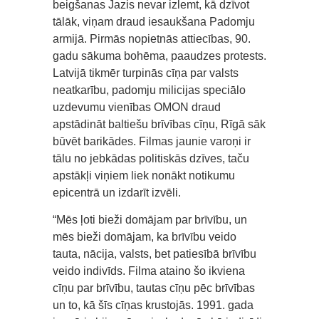
beigšanas Jazis nevar izlemt, kā dzīvot
tālāk, viņam draud iesaukšana Padomju
armijā. Pirmās nopietnās attiecības, 90.
gadu sākuma bohēma, paaudzes protests.
Latvijā tikmēr turpinās cīņa par valsts
neatkarību, padomju milicijas speciālo
uzdevumu vienības OMON draud
apstādināt baltiešu brīvības cīņu, Rīgā sāk
būvēt barikādes. Filmas jaunie varoņi ir
tālu no jebkādas politiskās dzīves, taču
apstākļi viņiem liek nonākt notikumu
epicentrā un izdarīt izvēli.
“Mēs ļoti bieži domājam par brīvību, un
mēs bieži domājam, ka brīvību veido
tauta, nācija, valsts, bet patiesībā brīvību
veido indivīds. Filma ataino šo ikviena
cīņu par brīvību, tautas cīņu pēc brīvības
un to, kā šīs cīņas krustojās. 1991. gada