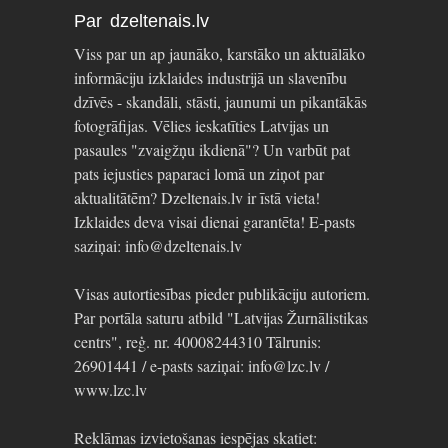
Par dzeltenais.lv
Viss par un ap jaunāko, karstāko un aktuālāko
informāciju izklaides industrijā un slavenību
dzīvēs - skandāli, stāsti, jaunumi un pikantākās
fotogrāfijas. Vēlies ieskatīties Latvijas un
pasaules "zvaigžņu ikdienā"? Un varbūt pat
pats iejusties paparaci lomā un ziņot par
aktualitātēm? Dzeltenais.lv ir īstā vieta!
Izklaides deva visai dienai garantēta! E-pasts
saziņai: info@dzeltenais.lv
Visas autortiesības pieder publikāciju autoriem.
Par portāla saturu atbild "Latvijas Žurnālistikas
centrs", reģ. nr. 40008244310 Tālrunis:
26901441 / e-pasts saziņai: info@lzc.lv /
www.lzc.lv
Reklāmas izvietošanas iespējas skatiet: