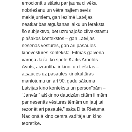
emocionālu stāstu par jauna cilvēka
nobriešanu un vētrainajiem sevis
meklējumiem, gan iezīmē Latvijas
neatkarības atgūšanas laiku un ieraksta
šo subjektīvo, bet uzrunājošo cilvēkstāstu
plašākos kontekstos – gan Latvijas
nesenās vēstures, gan arī pasaules
kinovēstures kontekstā. Filmas galvenā
varoņa Jaža, ko spēlē Kārlis Arnolds
Avots, aizrautība ir kino, un tieši tas –
atsauces uz pasaules kinokultūras
mantojumu un arī 90. gadu sākuma
Latvijas kino kontekstu un personībām –
“Janvāri” atšķir no daudzām citām filmām
par nesenās vēstures tēmām un ļauj tai
rezonēt arī pasaulē,” saka Dita Rietuma,
Nacionālā kino centra vadītāja un kino
teorētiķe.