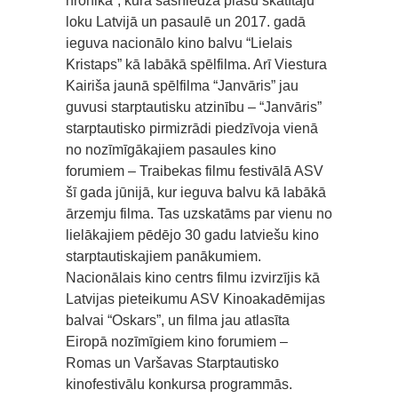
hronika”, kura sasniedza plašu skatītāju
loku Latvijā un pasaulē un 2017. gadā
ieguva nacionālo kino balvu “Lielais
Kristaps” kā labākā spēlfilma. Arī Viestura
Kairiša jaunā spēlfilma “Janvāris” jau
guvusi starptautisku atzinību – “Janvāris”
starptautisko pirmizrādi piedzīvoja vienā
no nozīmīgākajiem pasaules kino
forumiem – Traibekas filmu festivālā ASV
šī gada jūnijā, kur ieguva balvu kā labākā
ārzemju filma. Tas uzskatāms par vienu no
lielākajiem pēdējo 30 gadu latviešu kino
starptautiskajiem panākumiem.
Nacionālais kino centrs filmu izvirzījis kā
Latvijas pieteikumu ASV Kinoakadēmijas
balvai “Oskars”, un filma jau atlasīta
Eiropā nozīmīgiem kino forumiem –
Romas un Varšavas Starptautisko
kinofestivālu konkursa programmās.