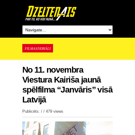
FILMAS/SERIĀLI
No 11. novembra
Viestura Kairiša jaunā
spēlfilma “Janvāris” visā
Latvijā
Publicēts: / /
479 views