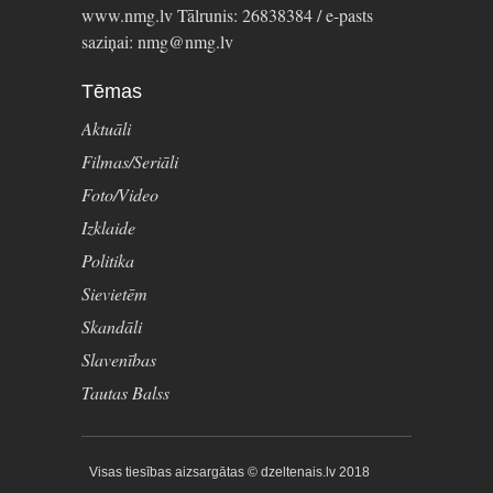
www.nmg.lv Tālrunis: 26838384 / e-pasts
saziņai: nmg@nmg.lv
Tēmas
Aktuāli
Filmas/Seriāli
Foto/Video
Izklaide
Politika
Sievietēm
Skandāli
Slavenības
Tautas Balss
Visas tiesības aizsargātas © dzeltenais.lv 2018