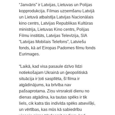
“Janvāris” ir Latvijas, Lietuvas un Polijas
kopprodukcija. Filmas uzņemšanu Latvijā
un Lietuvā atbalstīja Latvijas Nacionālais
kino centrs, Latvijas Republikas Kultūras
ministrija, Lietuvas Kino centrs, Polijas
Filmu institūts, Latvijas Televīzija, SIA
“Latvijas Mobilais Telefons”, Latviešu
fonds, kā arī Eiropas Padomes filmu fonds
Eurimages.
“Laikā, kad visa pasaule dzīvo līdzi
notiekošajam Ukrainā un ģeopolitiskā
situācija ir ļoti saspīlēta, šī filma ir
atgādinājums, ka brīvība nav
pašsaprotama. Ziņu virsraksti dienu no
dienas atgādina, ka tautas spēks ir tik
liels, cik katra tās indivīda spēks atsevišķi,
un vērtības, kas mūs kā sabiedrību