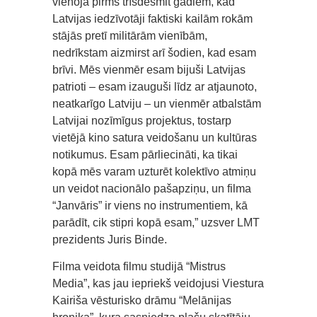
vienoja pirms trīsdesmit gadiem, kad
Latvijas iedzīvotāji faktiski kailām rokām
stājās pretī militārām vienībām,
nedrīkstam aizmirst arī šodien, kad esam
brīvi. Mēs vienmēr esam bijuši Latvijas
patrioti – esam izauguši līdz ar atjaunoto,
neatkarīgo Latviju – un vienmēr atbalstām
Latvijai nozīmīgus projektus, tostarp
vietējā kino satura veidošanu un kultūras
notikumus. Esam pārliecināti, ka tikai
kopā mēs varam uzturēt kolektīvo atmiņu
un veidot nacionālo pašapziņu, un filma
“Janvāris” ir viens no instrumentiem, kā
parādīt, cik stipri kopā esam,” uzsver LMT
prezidents Juris Binde.
Filma veidota filmu studijā “Mistrus
Media”, kas jau iepriekš veidojusi Viestura
Kairiša vēsturisko drāmu “Melānijas