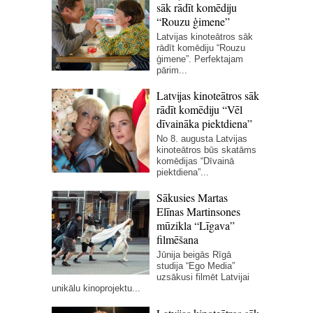
sāk rādīt komēdiju
“Rouzu ģimene”
Latvijas kinoteātros sāk
rādīt komēdiju “Rouzu
ģimene”. Perfektajam
pārim...
Latvijas kinoteātros sāk
rādīt komēdiju “Vēl
dīvaināka piektdiena”
No 8. augusta Latvijas
kinoteātros būs skatāms
komēdijas “Dīvainā
piektdiena”...
Sākusies Martas
Elīnas Martinsones
mūzikla “Līgava”
filmēšana
Jūnija beigās Rīgā
studija “Ego Media”
uzsākusi filmēt Latvijai
unikālu kinoprojektu...