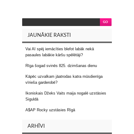
JAUNĀKIE RAKSTI
Vai AI spēj iemācīties blefot labāk nekā
pasaules labākie kāršu spēlētāji?
Rīga šogad svinēs 825. dzimšanas dienu
Kāpēc uzvalkam jāatrodas katra mūsdienīga
vīrieša garderobē?
Ikoniskais Džeks Vaits maija nogalē uzstāsies
Siguldā
A$AP Rocky uzstāsies Rīgā
ARHĪVI