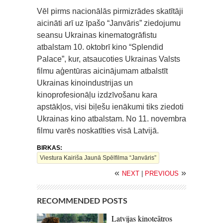
Vēl pirms nacionālās pirmizrādes skatītāji
aicināti arī uz īpašo “Janvāris” ziedojumu
seansu Ukrainas kinematogrāfistu
atbalstam 10. oktobrī kino “Splendid
Palace”, kur, atsaucoties Ukrainas Valsts
filmu aģentūras aicinājumam atbalstīt
Ukrainas kinoindustrijas un
kinoprofesionāļu izdzīvošanu kara
apstākļos, visi biļešu ienākumi tiks ziedoti
Ukrainas kino atbalstam. No 11. novembra
filmu varēs noskatīties visā Latvijā.
BIRKAS:
Viestura Kairiša Jaunā Spēlfilma “Janvāris”
«
»
NEXT
|
PREVIOUS
RECOMMENDED POSTS
Latvijas kinoteātros