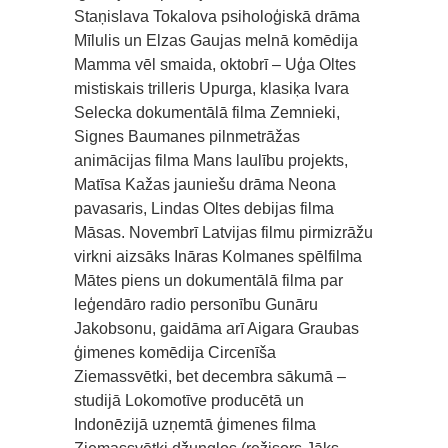
Staņislava Tokalova psiholoģiskā drāma
Mīlulis un Elzas Gaujas melnā komēdija
Mamma vēl smaida, oktobrī – Uģa Oltes
mistiskais trilleris Upurga, klasiķa Ivara
Selecka dokumentālā filma Zemnieki,
Signes Baumanes pilnmetrāžas
animācijas filma Mans laulību projekts,
Matīsa Kažas jauniešu drāma Neona
pavasaris, Lindas Oltes debijas filma
Māsas. Novembrī Latvijas filmu pirmizrāžu
virkni aizsāks Ināras Kolmanes spēlfilma
Mātes piens un dokumentālā filma par
leģendāro radio personību Gunāru
Jakobsonu, gaidāma arī Aigara Graubas
ģimenes komēdija Circenīša
Ziemassvētki, bet decembra sākumā –
studijā Lokomotīve producētā un
Indonēzijā uzņemtā ģimenes filma