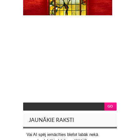
JAUNĀKIE RAKSTI
Vai AI spēj iemācīties blefot labāk nekā