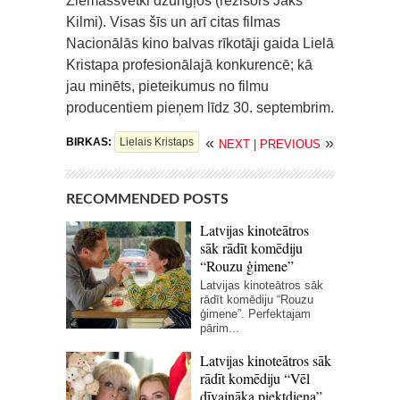
Ziemassvētki džungļos (režisors Jāks
Kilmi). Visas šīs un arī citas filmas
Nacionālās kino balvas rīkotāji gaida Lielā
Kristapa profesionālajā konkurencē; kā
jau minēts, pieteikumus no filmu
producentiem pieņem līdz 30. septembrim.
«
»
BIRKAS:
Lielais Kristaps
NEXT
|
PREVIOUS
RECOMMENDED POSTS
Latvijas kinoteātros
sāk rādīt komēdiju
“Rouzu ģimene”
Latvijas kinoteātros sāk
rādīt komēdiju “Rouzu
ģimene”. Perfektajam
pārim...
Latvijas kinoteātros sāk
rādīt komēdiju “Vēl
dīvaināka piektdiena”