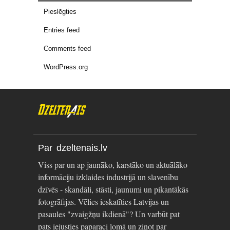
Pieslēgties
Entries feed
Comments feed
WordPress.org
Par dzeltenais.lv
Viss par un ap jaunāko, karstāko un aktuālāko
informāciju izklaides industrijā un slavenību
dzīvēs - skandāli, stāsti, jaunumi un pikantākās
fotogrāfijas. Vēlies ieskatīties Latvijas un
pasaules "zvaigžņu ikdienā"? Un varbūt pat
pats iejusties paparaci lomā un ziņot par