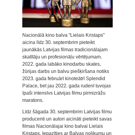
Nacionālā kino balva “Lielais Kristaps”
aicina līdz 30. septembrim pieteikt
jaunākās Latvijas filmas tradicionālajam
skatītāju un profesionāļu vērtējumam.
2022. gada labāko kinodarbu skates,
žūrijas darbs un balvu piešķiršana notiks
2023. gada februārī kinoteātrī Splendid
Palace, bet jau 2022. gada rudenī tuvojas
īpaši intensīvs Latvijas filmu pirmizrāžu
maratons.
Līdz šāgada 30. septembrim Latvijas filmu
producenti un autori aicināti pieteikt savas
filmas Nacionālajai kino balvai Lielais
Kristaps. Iepazīties ar Balvas nolikumu un