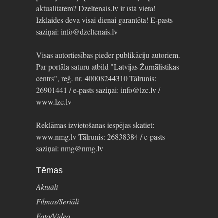
aktualitātēm? Dzeltenais.lv ir īstā vieta!
Izklaides deva visai dienai garantēta! E-pasts
saziņai: info@dzeltenais.lv
Visas autortiesības pieder publikāciju autoriem.
Par portāla saturu atbild "Latvijas Žurnālistikas
centrs", reģ. nr. 40008244310 Tālrunis:
26901441 / e-pasts saziņai: info@lzc.lv /
www.lzc.lv
Reklāmas izvietošanas iespējas skatiet:
www.nmg.lv Tālrunis: 26838384 / e-pasts
saziņai: nmg@nmg.lv
Tēmas
Aktuāli
Filmas/Seriāli
Foto/Video