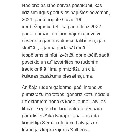
Nacionālās kino balvas pasākumi, kas
līdz šim ilgus gadus risinājušies novembrī,
2021. gada nogalē Covid-19
ierobežojumu dēļ tika pārcelti uz 2022.
gada februāri, un jauninājumu pozitīvi
novērtēja gan pasākuma dalībnieki, gan
skatītāji, – jauna gada sākumā ir
iespējams pilnīgi izvērtēt iepriekšējā gadā
paveikto un arī izvairīties no rudenim
tradicionālā filmu pirmizrāžu un citu
kultūras pasākumu piesātinājuma.
Arī šajā rudenī gaidāms īpaši intensīvs
pirmizrāžu maratons, gandrīz katru nedēļu
uz ekrāniem nonāks kāda jauna Latvijas
filma – septembrī kinoteātru repertuārā
parādīsies Aika Karapetjana absurda
komēdija Sema ceļojumi, Latvijas un
Igaunijas kopražojums Suflieris,