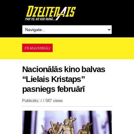
FILMAS/SERIĀLI
Nacionālās kino balvas
“Lielais Kristaps”
pasniegs februārī
Publicēts: / /
587 views