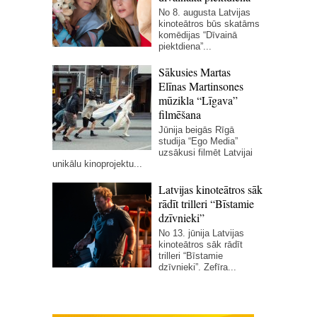
No 8. augusta Latvijas
kinoteātros būs skatāms
komēdijas “Dīvainā
piektdiena”...
Sākusies Martas
Elīnas Martinsones
mūzikla “Līgava”
filmēšana
Jūnija beigās Rīgā
studija “Ego Media”
uzsākusi filmēt Latvijai
unikālu kinoprojektu...
Latvijas kinoteātros sāk
rādīt trilleri “Bīstamie
dzīvnieki”
No 13. jūnija Latvijas
kinoteātros sāk rādīt
trilleri “Bīstamie
dzīvnieki”. Zefīra...