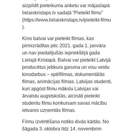
aizpildīt pieteikuma anketu var mājaslapā
lielaiskristaps.lv sadaļā “Pieteikt filmu”
(https://www.lielaiskristaps.lv/pieteikt-filmu
).
Kino balvai var pieteikt filmas, kas
pirmizrādītas pēc 2021. gada 1. janvāra
un nav piedalījušās iepriekšējā gada
Lielajā Kristapā. Balvai var pieteikt Latvijā
producētus jebkura garuma un visu veidu
kinodarbus – spēlfilmas, dokumentālās
filmas, animācijas filmas. Latvijas studenti,
kuri apgūst filmu mākslu Latvijas vai
ārvalstu augstskolās, aicināti pieteikt
studentu filmu konkursam savas mācību
ietvaros uzņemtās filmas.
Filmu izvērtēšana notiks divās kārtās. No
šāgada 3. oktobra līdz 14. novembrim