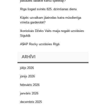
pasaules labākie kāršu spēlētāji?
Rīga šogad svinēs 825. dzimšanas dienu
Kāpēc uzvalkam jāatrodas katra mūsdienīga
vīrieša garderobē?
Ikoniskais Džeks Vaits maija nogalē uzstāsies
Siguldā
A$AP Rocky uzstāsies Rīgā
ARHĪVI
jūlijs 2026
jūnijs 2026
februāris 2026
janvāris 2026
decembris 2025