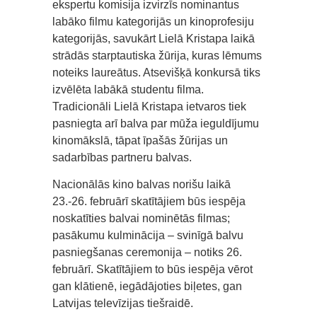
ekspertu komisija izvirzīs nominantus
labāko filmu kategorijās un kinoprofesiju
kategorijās, savukārt Lielā Kristapa laikā
strādās starptautiska žūrija, kuras lēmums
noteiks laureātus. Atsevišķā konkursā tiks
izvēlēta labākā studentu filma.
Tradicionāli Lielā Kristapa ietvaros tiek
pasniegta arī balva par mūža ieguldījumu
kinomākslā, tāpat īpašās žūrijas un
sadarbības partneru balvas.
Nacionālās kino balvas norišu laikā
23.-26. februārī skatītājiem būs iespēja
noskatīties balvai nominētās filmas;
pasākumu kulminācija – svinīgā balvu
pasniegšanas ceremonija – notiks 26.
februārī. Skatītājiem to būs iespēja vērot
gan klātienē, iegādājoties biļetes, gan
Latvijas televīzijas tiešraidē.