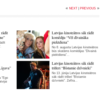
«
»
NEXT
|
PREVIOUS
 rādīt
Latvijas kinoteātros sāk rādīt
ne”
komēdiju “Vēl dīvaināka
piektdiena”
ādīt
.
No 8. augusta Latvijas kinoteātros
būs skatāms komēdijas “Dīvainā
piektdiena”...
Latvijas kinoteātros sāk rādīt
Līgava”
trilleri “Bīstamie dzīvnieki”
No 13. jūnija Latvijas kinoteātros
sāk rādīt trilleri “Bīstamie
a “Ego
dzīvnieki”. Zefīra...
tvijai