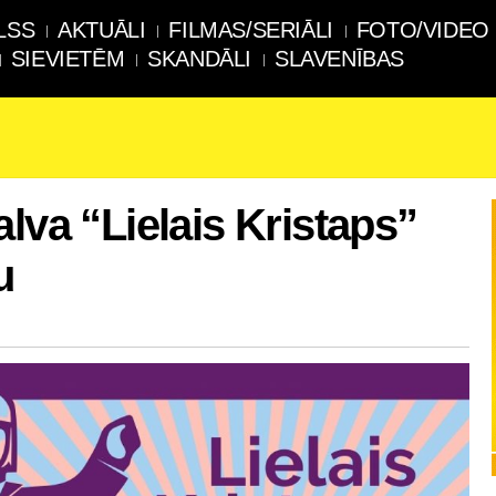
LSS
AKTUĀLI
FILMAS/SERIĀLI
FOTO/VIDEO
SIEVIETĒM
SKANDĀLI
SLAVENĪBAS
lva “Lielais Kristaps”
u