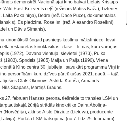
ānots demonstrēt Nacionālajai kino balvai Lielais Kristaps
s Wild East. Kur vedīs ceļš (režisors Matīss Kaža), Tizlenes
ež. Laila Pakalniņa), Bedre (rež. Dace Pūce), dokumentālās
Manskis), Es piedzimu Rosellīni (rež. Alesandro Rosellīni),
del un Dāvis Sīmanis).
umu kinomākslā šogad pasniegs kostīmu māksliniecei Ievai
zcelta restaurētas kinoklasikas izlase – filmas, kuru varoņus
Ceplis (1972), Dāvana vientuļai sievietei (1973), Puika
š (1983), Sprīdītis (1985) Maija un Paija (1990). Viena
cionālā Kino centra 30. jubilejai, savukārt programma Viņi ir
ino personībām, kuru dzīves pārtrūkušas 2021. gadā, – tajā
alījušies Olafs Okonovs, Astrīda Kairiša, Armands
š, Nils Skapāns, Mārtiņš Brauns.
s 27. februārī Hanzas peronā, tiešraidē to translēs LSM un
tarptautiskajā žūrijā strādās kinokritiķe Daira Āboliņa-
 (Norvēģija), aktrise Aiste Dirziute (Lietuva), producente
 (Latvija). Portāla LSM balsojumā (no 7. līdz 25. februārim)