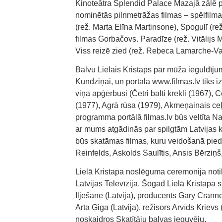
Kinoteātra Splendid Palace Mazajā zālē pl
nominētās pilnmetrāžas filmas – spēlfilma
(rež. Marta Elīna Martinsone), Spogulī (r
filmas Gorbačovs. Paradīze (rež. Vitālijs 
Viss reizē zied (rež. Rebeca Lamarche-Va
Balvu Lielais Kristaps par mūža ieguldīj
Kundziņai, un portālā www.filmas.lv tiks i
viņa apģērbusi (Četri balti krekli (1967), 
(1977), Agrā rūsa (1979), Akmeņainais ceļ
programma portālā filmas.lv būs veltīta Na
ar mums atgādinās par spilgtām Latvijas k
būs skatāmas filmas, kuru veidošanā pied
Reinfelds, Askolds Saulītis, Ansis Bērziņ
Lielā Kristapa noslēguma ceremonija notik
Latvijas Televīzija. Šogad Lielā Kristapa s
Ilješāne (Latvija), producents Gary Cranner
Arta Ģiga (Latvija), režisors Arvīds Krievs
noskaidros Skatītāju balvas ieguvēju.