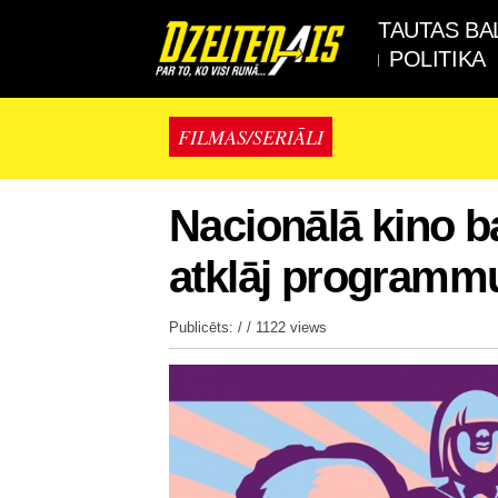
TAUTAS BA
POLITIKA
FILMAS/SERIĀLI
Nacionālā kino ba
atklāj programm
Publicēts: / /
1122 views