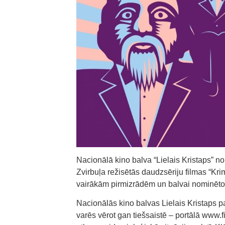
Nacionālā kino balva “Lielais Kristaps” no
Zvirbuļa režisētās daudzsēriju filmas “Kr
vairākām pirmizrādēm un balvai nominēto
Nacionālās kino balvas Lielais Kristaps pa
varēs vērot gan tiešsaistē – portālā www.fi