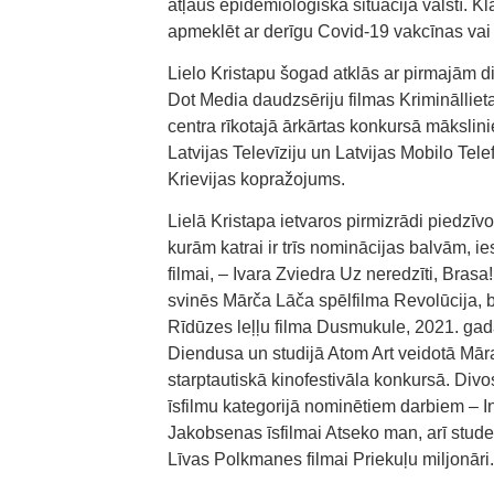
atļaus epidemioloģiskā situācija valstī. K
apmeklēt ar derīgu Covid-19 vakcīnas vai 
Lielo Kristapu šogad atklās ar pirmajām 
Dot Media daudzsēriju filmas Krimināllie
centra rīkotajā ārkārtas konkursā mākslini
Latvijas Televīziju un Latvijas Mobilo Tele
Krievijas kopražojums.
Lielā Kristapa ietvaros pirmizrādi piedzīvo
kurām katrai ir trīs nominācijas balvām, i
filmai, – Ivara Zviedra Uz neredzīti, Bra
svinēs Mārča Lāča spēlfilma Revolūcija, b
Rīdūzes leļļu filma Dusmukule, 2021. gad
Diendusa un studijā Atom Art veidotā Māras
starptautiskā kinofestivāla konkursā. Div
īsfilmu kategorijā nominētiem darbiem – In
Jakobsenas īsfilmai Atseko man, arī stude
Līvas Polkmanes filmai Priekuļu miljonāri.