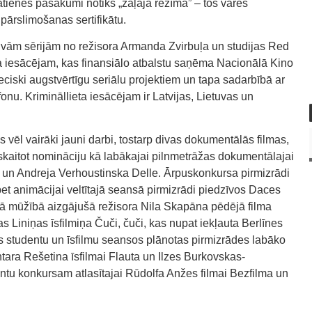
lātienes pasākumi notiks „zaļajā režīmā” – tos varēs
pārslimošanas sertifikātu.
divām sērijām no režisora Armanda Zvirbuļa un studijas Red
ta iesācējam, kas finansiālo atbalstu saņēma Nacionālā Kino
eciski augstvērtīgu seriālu projektiem un tapa sadarbībā ar
fonu. Krimināllieta iesācējam ir Latvijas, Lietuvas un
s vēl vairāki jauni darbi, tostarp divas dokumentālās filmas,
eskaitot nomināciju kā labākajai pilnmetrāžas dokumentālajai
sa! un Andreja Verhoustinska Delle. Ārpuskonkursa pirmizrādi
et animācijai veltītajā seansā pirmizrādi piedzīvos Daces
ā mūžībā aizgājušā režisora Nila Skapāna pēdējā filma
 Liniņas īsfilmiņa Čuči, čuči, kas nupat iekļauta Berlīnes
os studentu un īsfilmu seansos plānotas pirmizrādes labāko
tara Rešetina īsfilmai Flauta un Ilzes Burkovskas-
ntu konkursam atlasītajai Rūdolfa Anžes filmai Bezfilma un