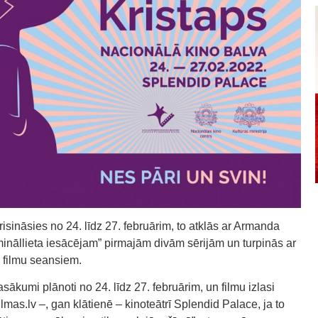
risināsies no 24. līdz 27. februārim, to atklās ar Armanda
imināllieta iesācējam” pirmajām divām sērijām un turpinās ar
 filmu seansiem.
sākumi plānoti no 24. līdz 27. februārim, un filmu izlasi
lmas.lv –, gan klātienē – kinoteātrī Splendid Palace, ja to