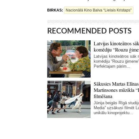
BIRKAS:
Nacionālā Kino Balva “Lielais Kristaps”
RECOMMENDED POSTS
Latvijas kinoteātros sāk
komēdiju “Rouzu ģime
Latvijas kinoteātros sāk r
komēdiju “Rouzu ģimene”
Perfektajam pārim...
Sākusies Martas Elīnas
Martinsones mūzikla “
filmēšana
Jūnija beigās Rīgā studij
Media” uzsākusi filmēt La
unikālu kinoprojektu...