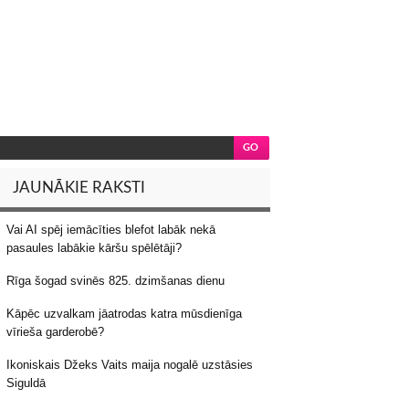
JAUNĀKIE RAKSTI
Vai AI spēj iemācīties blefot labāk nekā
pasaules labākie kāršu spēlētāji?
Rīga šogad svinēs 825. dzimšanas dienu
Kāpēc uzvalkam jāatrodas katra mūsdienīga
vīrieša garderobē?
Ikoniskais Džeks Vaits maija nogalē uzstāsies
Siguldā