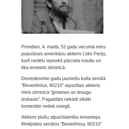
Pirmdien, 4. martā, 52 gadu vecumā miris
populārais amerikāņu aktieris Lūks Perijs,
kurš nedēļu iepriekš pārcieta insultu un
tika ievietots slimnīcā.
Deviņdesmito gadu jauniešu kulta seriālā
“Beverlihilsa, 90210” iepazītais aktieris
miris slimnīcā “ģimenes un draugu
ieskauts”. Pagaidām nekādi sīkāki
komentāri netiek sniegti.
Aktieris plašu atpazīstamību iemantoja,
filmējoties seriālos “Beverlihisa, 90210”