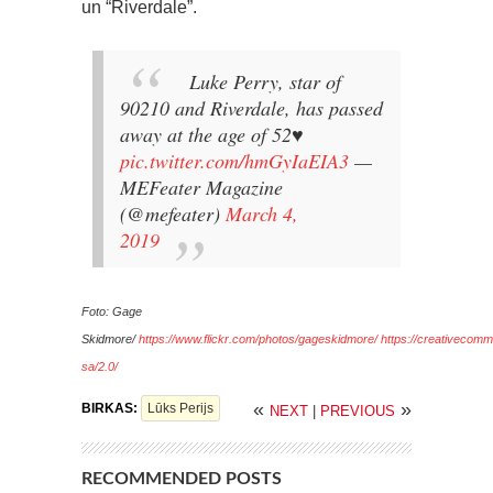
un “Riverdale”.
Luke Perry, star of
90210 and Riverdale, has passed
away at the age of 52♥️
pic.twitter.com/hmGyIaEIA3
—
MEFeater Magazine
(@mefeater)
March 4,
2019
Foto: Gage
Skidmore/
https://www.flickr.com/photos/gageskidmore/
https://creativecomm
sa/2.0/
«
»
BIRKAS:
Lūks Perijs
NEXT
|
PREVIOUS
RECOMMENDED POSTS