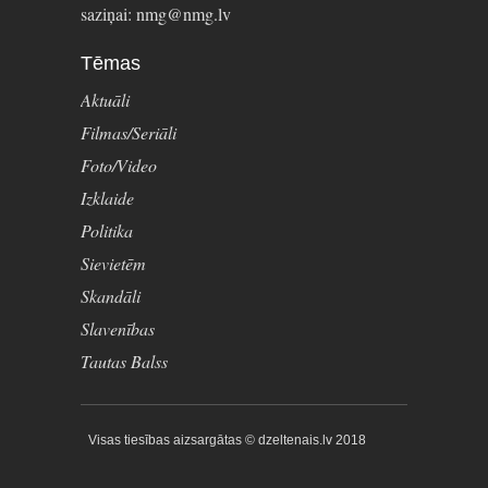
saziņai: nmg@nmg.lv
Tēmas
Aktuāli
Filmas/Seriāli
Foto/Video
Izklaide
Politika
Sievietēm
Skandāli
Slavenības
Tautas Balss
Visas tiesības aizsargātas © dzeltenais.lv 2018