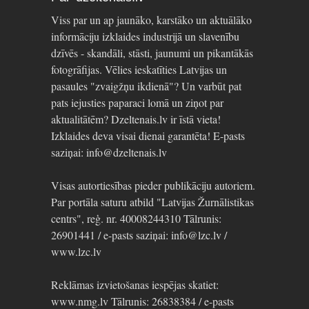
Viss par un ap jaunāko, karstāko un aktuālāko
informāciju izklaides industrijā un slavenību
dzīvēs - skandāli, stāsti, jaunumi un pikantākās
fotogrāfijas. Vēlies ieskatīties Latvijas un
pasaules "zvaigžņu ikdienā"? Un varbūt pat
pats iejusties paparaci lomā un ziņot par
aktualitātēm? Dzeltenais.lv ir īstā vieta!
Izklaides deva visai dienai garantēta! E-pasts
saziņai: info@dzeltenais.lv
Visas autortiesības pieder publikāciju autoriem.
Par portāla saturu atbild "Latvijas Žurnālistikas
centrs", reģ. nr. 40008244310 Tālrunis:
26901441 / e-pasts saziņai: info@lzc.lv /
www.lzc.lv
Reklāmas izvietošanas iespējas skatiet:
www.nmg.lv Tālrunis: 26838384 / e-pasts