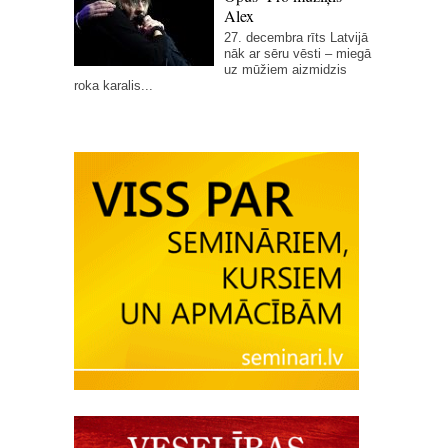
Alex
27. decembra rīts Latvijā
nāk ar sēru vēsti – miegā
uz mūžiem aizmidzis
roka karalis...