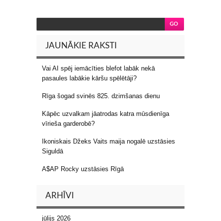
JAUNĀKIE RAKSTI
Vai AI spēj iemācīties blefot labāk nekā
pasaules labākie kāršu spēlētāji?
Rīga šogad svinēs 825. dzimšanas dienu
Kāpēc uzvalkam jāatrodas katra mūsdienīga
vīrieša garderobē?
Ikoniskais Džeks Vaits maija nogalē uzstāsies
Siguldā
A$AP Rocky uzstāsies Rīgā
ARHĪVI
jūlijs 2026