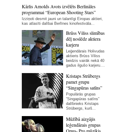
Kārlis Arnolds Avots izvēlēts Berlināles
programmai “European Shooting Stars”
Izziņoti desmit jauni un talantīgi Eiropas aktieri,
kas atlasīti dalībai Berlīnes kinofestivāla...
Brūss Viliss slimības
dēļ noslēdz aktiera
karjeru
Leģendārais Holivudas
aktieris Brūss Viliss
beidzis vairāk nekā 40
gadus ilgušo karjeru....
Kristaps Strūbergs
pamet grupu
“Singapūras satīns”
Populārās grupas
“Singapūras satīns”
dalībnieks Kristaps
Strūbergs, kurš...
Mūžībā aizgājis
leģendārais grupas
Opus- Pro mūziķis