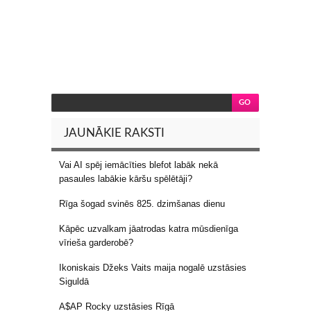
JAUNĀKIE RAKSTI
Vai AI spēj iemācīties blefot labāk nekā
pasaules labākie kāršu spēlētāji?
Rīga šogad svinēs 825. dzimšanas dienu
Kāpēc uzvalkam jāatrodas katra mūsdienīga
vīrieša garderobē?
Ikoniskais Džeks Vaits maija nogalē uzstāsies
Siguldā
A$AP Rocky uzstāsies Rīgā