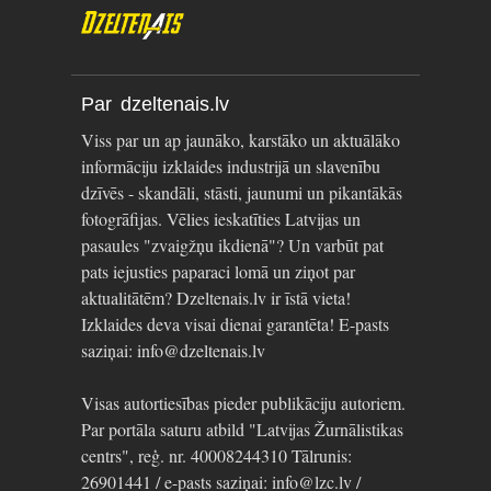
Par dzeltenais.lv
Viss par un ap jaunāko, karstāko un aktuālāko
informāciju izklaides industrijā un slavenību
dzīvēs - skandāli, stāsti, jaunumi un pikantākās
fotogrāfijas. Vēlies ieskatīties Latvijas un
pasaules "zvaigžņu ikdienā"? Un varbūt pat
pats iejusties paparaci lomā un ziņot par
aktualitātēm? Dzeltenais.lv ir īstā vieta!
Izklaides deva visai dienai garantēta! E-pasts
saziņai: info@dzeltenais.lv
Visas autortiesības pieder publikāciju autoriem.
Par portāla saturu atbild "Latvijas Žurnālistikas
centrs", reģ. nr. 40008244310 Tālrunis:
26901441 / e-pasts saziņai: info@lzc.lv /