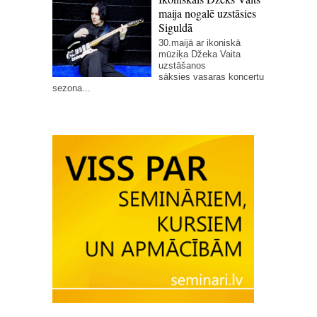
maija nogalē uzstāsies
Siguldā
30.maijā ar ikoniskā
mūziķa Džeka Vaita
uzstāšanos
sāksies vasaras koncertu
sezona...