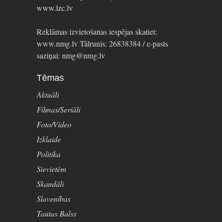
www.lzc.lv
Reklāmas izvietošanas iespējas skatiet:
www.nmg.lv Tālrunis: 26838384 / e-pasts
saziņai: nmg@nmg.lv
Tēmas
Aktuāli
Filmas/Seriāli
Foto/Video
Izklaide
Politika
Sievietēm
Skandāli
Slavenības
Tautas Balss