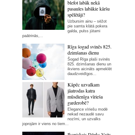
blefot labāk nekā
pasaules labākie kāršu
spēlētāji?
Uzbursim ainu – sēžot
pie samta klātā pokera
galda, pulss jūtami
paātrinās,...
Rīga šogad svinēs 825.
dzimšanas dienu
Šogad Rīga plaši svinēs
825. dzimšanas dienu un
ikviens aicināts apmeklēt
daudzveidīgos...
Kāpēc uzvalkam
jāatrodas katra
mūsdienīga vīrieša
garderobē?
Elegance vīriešu modē
nekad nezaudē savu
nozīmi, un uzvalks
joprojām ir viens no tiem...
Ikoniskais Džeks Vaits