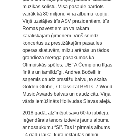
mūzikas solistu. Visā pasaulē pārdots
vairāk kā 80 miljonu viņa albumu kopiju.
Viņš uzstājies trīs ASV prezidentiem, trīs
Romas pāvestiem un vairākām
karaliskajām ģimenēm. Viņš sniedz
koncertus uz prestižākajām pasaules
operas skatuvēm, milzu arēnās un tādos
grandioza mēroga pasākumos kā
Olimpiskās spēles, UEFA Čempionu līgas
fināls un tamlīdzīgi. Andrea Bočelli ir
saņēmis daudz prestižu balvu, to skaitā
Golden Globe, 7 Classical BRITs, 7 World
Music Awards balvas un daudz citu. Viņa
vārds iemūžināts Holivudas Slavas alejā.
2018.gadā, atzīmējot savu 60-to jubileju,
leģendārais tenors izdevis jaunu albumu
ar nosaukumu “Si”. Tas ir pirmais albums
14 gadu laikā, kurā iekļautas pilnīgi