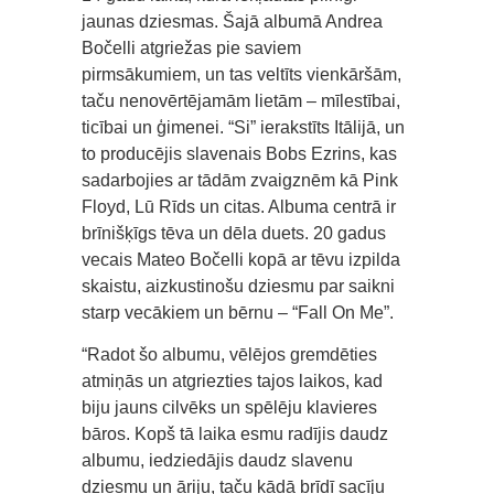
jaunas dziesmas. Šajā albumā Andrea
Bočelli atgriežas pie saviem
pirmsākumiem, un tas veltīts vienkāršām,
taču nenovērtējamām lietām – mīlestībai,
ticībai un ģimenei. “Si” ierakstīts Itālijā, un
to producējis slavenais Bobs Ezrins, kas
sadarbojies ar tādām zvaigznēm kā Pink
Floyd, Lū Rīds un citas. Albuma centrā ir
brīnišķīgs tēva un dēla duets. 20 gadus
vecais Mateo Bočelli kopā ar tēvu izpilda
skaistu, aizkustinošu dziesmu par saikni
starp vecākiem un bērnu – “Fall On Me”.
“Radot šo albumu, vēlējos gremdēties
atmiņās un atgriezties tajos laikos, kad
biju jauns cilvēks un spēlēju klavieres
bāros. Kopš tā laika esmu radījis daudz
albumu, iedziedājis daudz slavenu
dziesmu un āriju, taču kādā brīdī sacīju