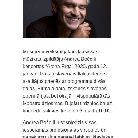
Mūsdienu veiksmīgākais klasiskās
mūzikas izpildītājs Andrea Bočelli
koncertēs “Arēnā Rīga” 2020. gada 12.
janvārī. Pasaulslavenais Itālijas tenors
skatītājus priecēs ar programmu divās
daļās. Pirmajā daļā izskanēs slavenas
operu ārijas, bet otrajā – vispopulārākās
Maestro dziesmas. Biļešu tirdzniecība uz
koncertu sāksies trešdien 6. martā 10:00.
Andrea Bočelli ir sasniedzis visas
iespējamās profesionālās virsotnes un
panākumu ziņā pārspēj jebkuru klasiskās