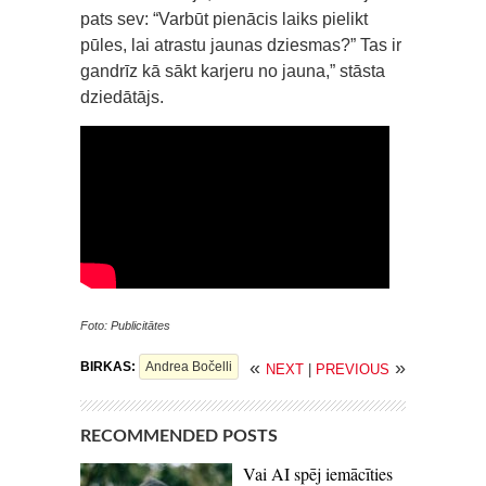
pats sev: “Varbūt pienācis laiks pielikt
pūles, lai atrastu jaunas dziesmas?” Tas ir
gandrīz kā sākt karjeru no jauna,” stāsta
dziedātājs.
Foto: Publicitātes
«
»
BIRKAS:
Andrea Bočelli
NEXT
|
PREVIOUS
RECOMMENDED POSTS
Vai AI spēj iemācīties