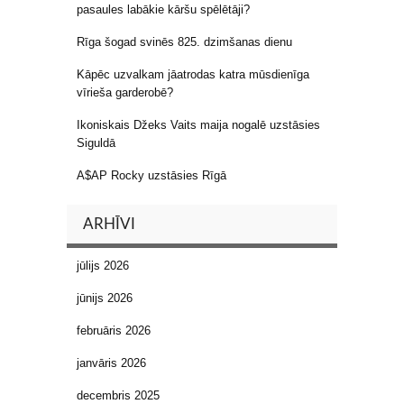
pasaules labākie kāršu spēlētāji?
Rīga šogad svinēs 825. dzimšanas dienu
Kāpēc uzvalkam jāatrodas katra mūsdienīga
vīrieša garderobē?
Ikoniskais Džeks Vaits maija nogalē uzstāsies
Siguldā
A$AP Rocky uzstāsies Rīgā
ARHĪVI
jūlijs 2026
jūnijs 2026
februāris 2026
janvāris 2026
decembris 2025