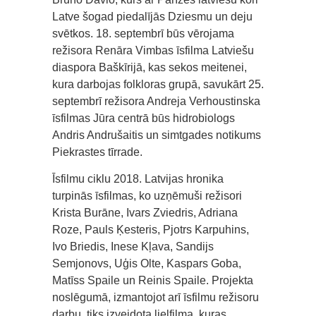
Latve šogad piedalījās Dziesmu un deju
svētkos. 18. septembrī būs vērojama
režisora Renāra Vimbas īsfilma Latviešu
diaspora Baškīrijā, kas sekos meitenei,
kura darbojas folkloras grupā, savukārt 25.
septembrī režisora Andreja Verhoustinska
īsfilmas Jūra centrā būs hidrobiologs
Andris Andrušaitis un simtgades notikums
Piekrastes tīrrade.
Īsfilmu ciklu 2018. Latvijas hronika
turpinās īsfilmas, ko uzņēmuši režisori
Krista Burāne, Ivars Zviedris, Adriana
Roze, Pauls Ķesteris, Pjotrs Karpuhins,
Ivo Briedis, Inese Kļava, Sandijs
Semjonovs, Uģis Olte, Kaspars Goba,
Matīss Spaile un Reinis Spaile. Projekta
noslēgumā, izmantojot arī īsfilmu režisoru
darbu, tiks izveidota lielfilma, kuras