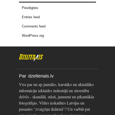
Pieslēgties
Entries feed
Comments feed
WordPress.org
Par dzeltenais.lv
Viss par un ap jaunāko, karstāko un aktuālāko
informāciju izklaides industrijā un slavenību
dzīvēs - skandāli, stāsti, jaunumi un pikantākās
fotogrāfijas. Vēlies ieskatīties Latvijas un
pasaules "zvaigžņu ikdienā"? Un varbūt pat