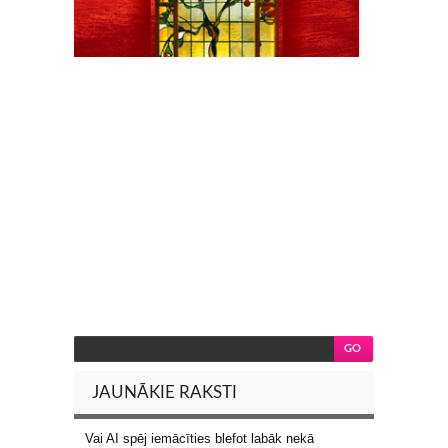
JAUNĀKIE RAKSTI
Vai AI spēj iemācīties blefot labāk nekā