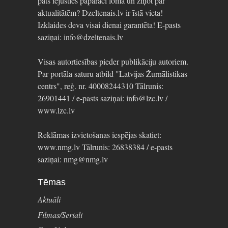
pats iejusties paparaci lomā un ziņot par
aktualitātēm? Dzeltenais.lv ir īstā vieta!
Izklaides deva visai dienai garantēta! E-pasts
saziņai: info@dzeltenais.lv
Visas autortiesības pieder publikāciju autoriem.
Par portāla saturu atbild "Latvijas Žurnālistikas
centrs", reģ. nr. 40008244310 Tālrunis:
26901441 / e-pasts saziņai: info@lzc.lv /
www.lzc.lv
Reklāmas izvietošanas iespējas skatiet:
www.nmg.lv Tālrunis: 26838384 / e-pasts
saziņai: nmg@nmg.lv
Tēmas
Aktuāli
Filmas/Seriāli