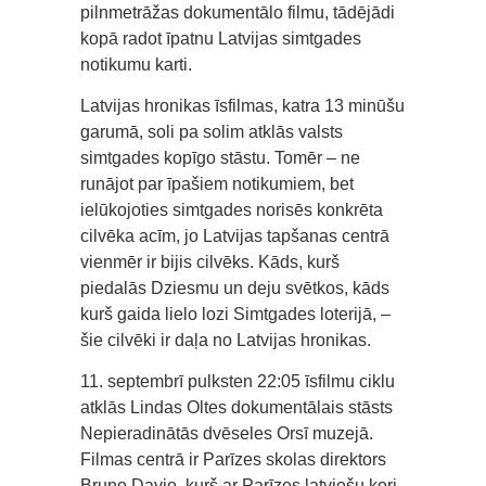
pilnmetrāžas dokumentālo filmu, tādējādi
kopā radot īpatnu Latvijas simtgades
notikumu karti.
Latvijas hronikas īsfilmas, katra 13 minūšu
garumā, soli pa solim atklās valsts
simtgades kopīgo stāstu. Tomēr – ne
runājot par īpašiem notikumiem, bet
ielūkojoties simtgades norisēs konkrēta
cilvēka acīm, jo Latvijas tapšanas centrā
vienmēr ir bijis cilvēks. Kāds, kurš
piedalās Dziesmu un deju svētkos, kāds
kurš gaida lielo lozi Simtgades loterijā, –
šie cilvēki ir daļa no Latvijas hronikas.
11. septembrī pulksten 22:05 īsfilmu ciklu
atklās Lindas Oltes dokumentālais stāsts
Nepieradinātās dvēseles Orsī muzejā.
Filmas centrā ir Parīzes skolas direktors
Bruno Davio, kurš ar Parīzes latviešu kori