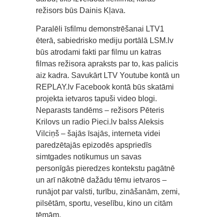
režisors būs Dainis Kļava.
Paralēli īsfilmu demonstrēšanai LTV1
ēterā, sabiedrisko mediju portālā LSM.lv
būs atrodami fakti par filmu un katras
filmas režisora apraksts par to, kas palicis
aiz kadra. Savukārt LTV Youtube kontā un
REPLAY.lv Facebook kontā būs skatāmi
projekta ietvaros tapuši video blogi.
Neparasts tandēms – režisors Pēteris
Krilovs un radio Pieci.lv balss Aleksis
Vilciņš – šajās īsajās, interneta videi
paredzētajās epizodēs apspriedīs
simtgades notikumus un savas
personīgās pieredzes kontekstu pagātnē
un arī nākotnē dažādu tēmu ietvaros –
runājot par valsti, turību, zināšanām, zemi,
pilsētām, sportu, veselību, kino un citām
tēmām.