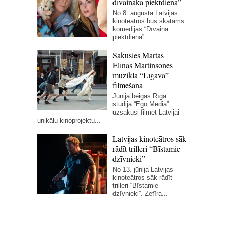
dīvaināka piektdiena”
No 8. augusta Latvijas
kinoteātros būs skatāms
komēdijas “Dīvainā
piektdiena”...
Sākusies Martas
Elīnas Martinsones
mūzikla “Līgava”
filmēšana
Jūnija beigās Rīgā
studija “Ego Media”
uzsākusi filmēt Latvijai
unikālu kinoprojektu...
Latvijas kinoteātros sāk
rādīt trilleri “Bīstamie
dzīvnieki”
No 13. jūnija Latvijas
kinoteātros sāk rādīt
trilleri “Bīstamie
dzīvnieki”. Zefīra...