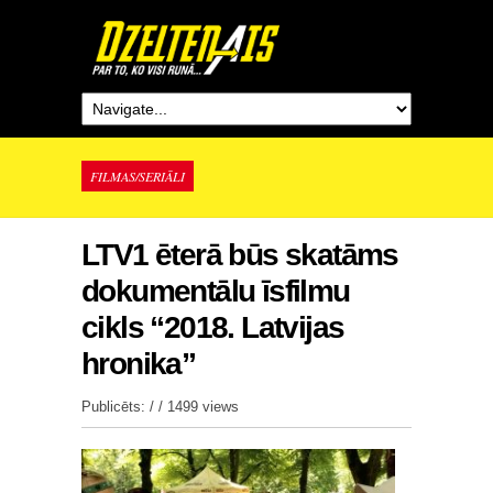
FILMAS/SERIĀLI
LTV1 ēterā būs skatāms
dokumentālu īsfilmu
cikls “2018. Latvijas
hronika”
Publicēts: / /
1499 views