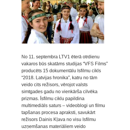
No 11. septembra LTV1 ēterā otrdienu
vakaros būs skatāms studijas “VFS Films”
producēts 15 dokumentālu īsfilmu cikls
“2018. Latvijas hronika”, katru no tām
veido cits režisors, vērojot valsts
simtgades gadu no vienkārša cilvēka
prizmas. Īsfilmu ciklu papildina
multimediāls saturs – videoblogi un filmu
tapšanas procesa apraksti, savukārt
režisors Dainis Kļava no visu īsfilmu
uzņemšanas materiāliem veido