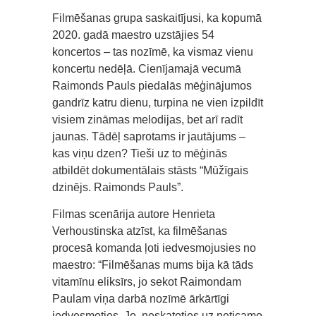
Filmēšanas grupa saskaitījusi, ka kopumā
2020. gadā maestro uzstājies 54
koncertos – tas nozīmē, ka vismaz vienu
koncertu nedēļā. Cienījamajā vecumā
Raimonds Pauls piedalās mēģinājumos
gandrīz katru dienu, turpina ne vien izpildīt
visiem zināmas melodijas, bet arī radīt
jaunas. Tādēļ saprotams ir jautājums –
kas viņu dzen? Tieši uz to mēģinās
atbildēt dokumentālais stāsts “Mūžīgais
dzinējs. Raimonds Pauls”.
Filmas scenārija autore Henrieta
Verhoustinska atzīst, ka filmēšanas
procesā komanda ļoti iedvesmojusies no
maestro: “Filmēšanas mums bija kā tāds
vitamīnu eliksīrs, jo sekot Raimondam
Paulam viņa darbā nozīmē ārkārtīgi
iedvesmoties. Jo, neskatoties uz neticamo