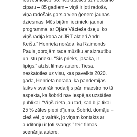
ciparu – 85 gadiem – viņš ir ļoti radošs,
viņa radošais gars arvien ģenerē jaunas
dziesmas. Mēs bijām liecinieki jaunai
programmai ar Ojāra Vācieša dzeju, ko
viņš radīja kopā ar JRT aktieri Andri
Keišu.” Henrieta norāda, ka Raimonds
Pauls joprojām rada mūziku ar aizrautību
un īstu prieku. “Šis prieks, jāsaka, ir
lipīgs,” atzīst filmas autore. Tiesa,
neskatoties uz visu, kas paveikts 2020.
gadā, Henrieta norāda, ka pandēmijas
laiks visvairāk nodarījis pāri maestro no tā
aspekta, ka šobrīd nav iespējas uzstāties
publikai. “Viņš cieta jau tad, kad bija tikai
25 % zāles piepildījums. Šobrīd, domāju –
cieš vēl jo vairāk, jo viņam kontakts ar
auditoriju ir ļoti svarīgs,” teic filmas
scenārija autore.