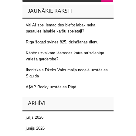
JAUNĀKIE RAKSTI
Vai AI spēj iemācīties blefot labāk nekā
pasaules labākie kāršu spēlētāji?
Rīga šogad svinēs 825. dzimšanas dienu
Kāpēc uzvalkam jāatrodas katra mūsdienīga
vīrieša garderobē?
Ikoniskais Džeks Vaits maija nogalē uzstāsies
Siguldā
A$AP Rocky uzstāsies Rīgā
ARHĪVI
jūlijs 2026
jūnijs 2026