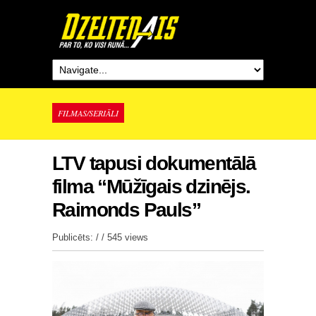
FILMAS/SERIĀLI
LTV tapusi dokumentālā
filma “Mūžīgais dzinējs.
Raimonds Pauls”
Publicēts: / /
545 views