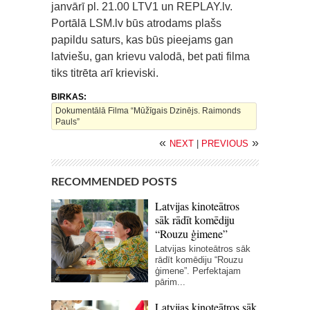
janvārī pl. 21.00 LTV1 un REPLAY.lv.
Portālā LSM.lv būs atrodams plašs
papildu saturs, kas būs pieejams gan
latviešu, gan krievu valodā, bet pati filma
tiks titrēta arī krieviski.
BIRKAS:
Dokumentālā Filma “Mūžīgais Dzinējs. Raimonds
Pauls”
«
»
NEXT
|
PREVIOUS
RECOMMENDED POSTS
Latvijas kinoteātros
sāk rādīt komēdiju
“Rouzu ģimene”
Latvijas kinoteātros sāk
rādīt komēdiju “Rouzu
ģimene”. Perfektajam
pārim...
Latvijas kinoteātros sāk