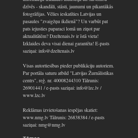
dzīvēs - skandāli, stāsti, jaunumi un pikantākās
fotogrāfijas. Vēlies ieskatīties Latvijas un
pasaules "zvaigžņu ikdienā"? Un varbūt pat
pats iejusties paparaci lomā un ziņot par
aktualitātēm? Dzeltenais.lv ir īstā vieta!
Izklaides deva visai dienai garantēta! E-pasts
saziņai: info@dzeltenais.lv
Visas autortiesības pieder publikāciju autoriem.
Par portāla saturu atbild "Latvijas Žurnālistikas
centrs", reģ. nr. 40008244310 Tālrunis:
26901441 / e-pasts saziņai: info@lzc.lv /
www.lzc.lv
Reklāmas izvietošanas iespējas skatiet:
www.nmg.lv Tālrunis: 26838384 / e-pasts
saziņai: nmg@nmg.lv