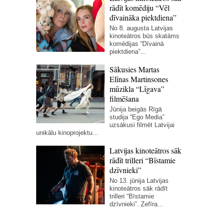
rādīt komēdiju “Vēl
dīvaināka piektdiena”
No 8. augusta Latvijas
kinoteātros būs skatāms
komēdijas “Dīvainā
piektdiena”...
Sākusies Martas
Elīnas Martinsones
mūzikla “Līgava”
filmēšana
Jūnija beigās Rīgā
studija “Ego Media”
uzsākusi filmēt Latvijai
unikālu kinoprojektu...
Latvijas kinoteātros sāk
rādīt trilleri “Bīstamie
dzīvnieki”
No 13. jūnija Latvijas
kinoteātros sāk rādīt
trilleri “Bīstamie
dzīvnieki”. Zefīra...