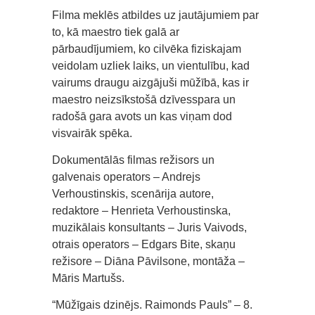
Filma meklēs atbildes uz jautājumiem par
to, kā maestro tiek galā ar
pārbaudījumiem, ko cilvēka fiziskajam
veidolam uzliek laiks, un vientulību, kad
vairums draugu aizgājuši mūžībā, kas ir
maestro neizsīkstošā dzīvesspara un
radošā gara avots un kas viņam dod
visvairāk spēka.
Dokumentālās filmas režisors un
galvenais operators – Andrejs
Verhoustinskis, scenārija autore,
redaktore – Henrieta Verhoustinska,
muzikālais konsultants – Juris Vaivods,
otrais operators – Edgars Bite, skaņu
režisore – Diāna Pāvilsone, montāža –
Māris Martušs.
“Mūžīgais dzinējs. Raimonds Pauls” – 8.