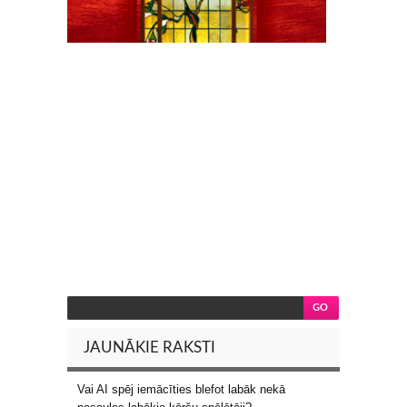
JAUNĀKIE RAKSTI
Vai AI spēj iemācīties blefot labāk nekā