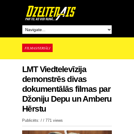
FILMAS/SERIĀLI
LMT Viedtelevīzija
demonstrēs divas
dokumentālās filmas par
Džoniju Depu un Amberu
Hērstu
Publicēts: / /
771 views