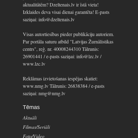
aktualitātēm? Dzeltenais.lv ir īstā vieta!
Izklaides deva visai dienai garantēta! E-pasts
saziņai: info@dzeltenais.lv
Visas autortiesības pieder publikāciju autoriem.
Par portāla saturu atbild "Latvijas Žurnālistikas
centrs", reģ. nr. 40008244310 Tālrunis:
26901441 / e-pasts saziņai: info@lzc.lv /
www.lzc.lv
Reklāmas izvietošanas iespējas skatiet:
www.nmg.lv Tālrunis: 26838384 / e-pasts
saziņai: nmg@nmg.lv
Tēmas
Aktuāli
Filmas/Seriāli
Foto/Video