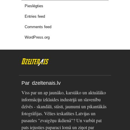
Pieslēgties
Entries feed
Comments feed
WordPress.org
Par dzeltenais.lv
Viss par un ap jaunāko, karstāko un aktuālāko
informāciju izklaides industrijā un slavenību
dzīvēs - skandāli, stāsti, jaunumi un pikantākās
fotogrāfijas. Vēlies ieskatīties Latvijas un
pasaules "zvaigžņu ikdienā"? Un varbūt pat
pats iejusties paparaci lomā un ziņot par