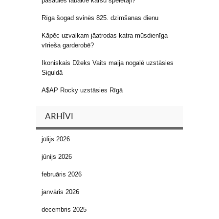
pasaules labākie kāršu spēlētāji?
Rīga šogad svinēs 825. dzimšanas dienu
Kāpēc uzvalkam jāatrodas katra mūsdienīga
vīrieša garderobē?
Ikoniskais Džeks Vaits maija nogalē uzstāsies
Siguldā
A$AP Rocky uzstāsies Rīgā
ARHĪVI
jūlijs 2026
jūnijs 2026
februāris 2026
janvāris 2026
decembris 2025