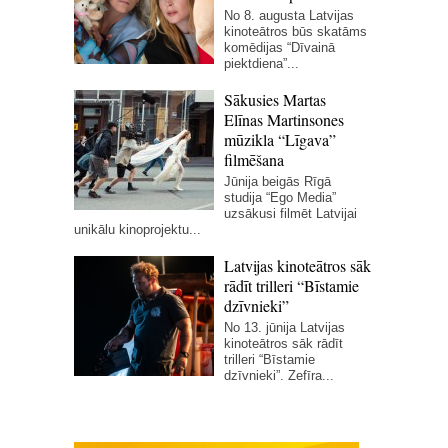
No 8. augusta Latvijas
kinoteātros būs skatāms
komēdijas “Dīvainā
piektdiena”...
Sākusies Martas
Elīnas Martinsones
mūzikla “Līgava”
filmēšana
Jūnija beigās Rīgā
studija “Ego Media”
uzsākusi filmēt Latvijai
unikālu kinoprojektu...
Latvijas kinoteātros sāk
rādīt trilleri “Bīstamie
dzīvnieki”
No 13. jūnija Latvijas
kinoteātros sāk rādīt
trilleri “Bīstamie
dzīvnieki”. Zefīra...