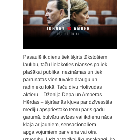
Pasaulē ik dienu tiek šķirts tūkstošiem
laulību, taču lielākoties nianses paliek
plašākai publikai nezināmas un tiek
pārrunātas vien tuvāko draugu un
radinieku lokā. Taču divu Holivudas
aktieru – Džonija Depa un Amberas
Hērdas – šķiršanās kļuva par dzīvesstila
mediju apspriestāko tēmu pāris gadu
garumā, bulvāru avīzes vai ikdienu nāca
klajā ar jauniem, sensacionāliem
apgalvojumiem par viena vai otra
uzvedību. Līdz ar to tikai likumsakarīgi, ka