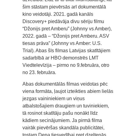
šim stāstam pievērsās arī dokumentālā
kino veidotāji. 2021. gadā kanāls
Discovery+ piedāvāja divu sēriju filmu
“Džonijs pret Amberu” (Johnny vs Amber),
2022. gadā – “Džonijs pret Amberu. ASV
tiesas prāva” (Johnny vs Amber: U.S.
Trial). Abas šīs filmas Latvijas skatītājiem
sadarbībā ar HBO demonstrēs LMT
Viedtelevīzija – pirmo no 9.februāra, otro
no 23. februāra.
Abas dokumentālās filmas veidotas pēc
viena formāta, ļaujot izteikties abiem lielās
jezgas vaininiekiem un viņus
atbalstošajiem draugiem un tuviniekiem,
tā rosinot skatītāju pašu nonākt līdz
kādiem secinājumiem. Ja pirmā filma
vairāk pievēršas skandāla publicitātei,
tostarp Depa tiesvedībai pret dzeltenās