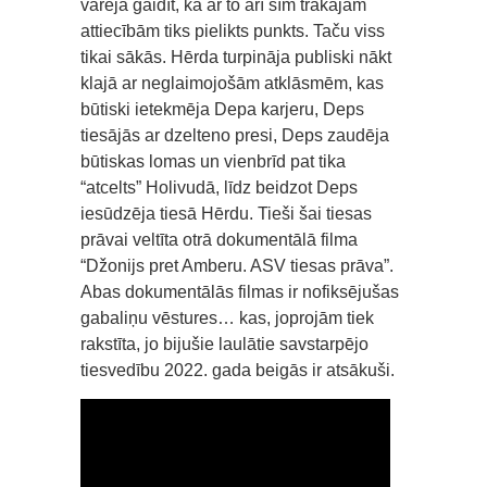
varēja gaidīt, ka ar to arī šīm trakajām
attiecībām tiks pielikts punkts. Taču viss
tikai sākās. Hērda turpināja publiski nākt
klajā ar neglaimojošām atklāsmēm, kas
būtiski ietekmēja Depa karjeru, Deps
tiesājās ar dzelteno presi, Deps zaudēja
būtiskas lomas un vienbrīd pat tika
“atcelts” Holivudā, līdz beidzot Deps
iesūdzēja tiesā Hērdu. Tieši šai tiesas
prāvai veltīta otrā dokumentālā filma
“Džonijs pret Amberu. ASV tiesas prāva”.
Abas dokumentālās filmas ir nofiksējušas
gabaliņu vēstures… kas, joprojām tiek
rakstīta, jo bijušie laulātie savstarpējo
tiesvedību 2022. gada beigās ir atsākuši.