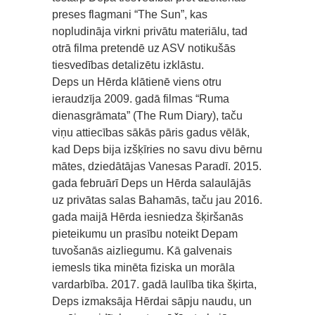
preses flagmani “The Sun”, kas
nopludināja virkni privātu materiālu, tad
otrā filma pretendē uz ASV notikušās
tiesvedības detalizētu izklāstu.
Deps un Hērda klātienē viens otru
ieraudzīja 2009. gadā filmas “Ruma
dienasgrāmata” (The Rum Diary), taču
viņu attiecības sākās pāris gadus vēlāk,
kad Deps bija izšķīries no savu divu bērnu
mātes, dziedātājas Vanesas Paradī. 2015.
gada februārī Deps un Hērda salaulājās
uz privātas salas Bahamās, taču jau 2016.
gada maijā Hērda iesniedza šķiršanās
pieteikumu un prasību noteikt Depam
tuvošanās aizliegumu. Kā galvenais
iemesls tika minēta fiziska un morāla
vardarbība. 2017. gadā laulība tika šķirta,
Deps izmaksāja Hērdai sāpju naudu, un