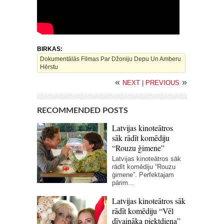
BIRKAS:
Dokumentālās Filmas Par Džoniju Depu Un Amberu
Hērstu
«
»
NEXT
|
PREVIOUS
RECOMMENDED POSTS
Latvijas kinoteātros
sāk rādīt komēdiju
“Rouzu ģimene”
Latvijas kinoteātros sāk
rādīt komēdiju “Rouzu
ģimene”. Perfektajam
pārim...
Latvijas kinoteātros sāk
rādīt komēdiju “Vēl
dīvaināka piektdiena”