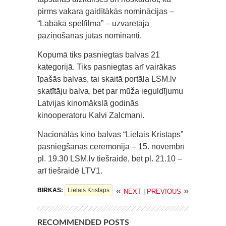
pirms vakara gaidītākās nominācijas –
“Labākā spēlfilma” – uzvarētāja
paziņošanas jūtas nominanti.
Kopumā tiks pasniegtas balvas 21
kategorijā. Tiks pasniegtas arī vairākas
īpašās balvas, tai skaitā portāla LSM.lv
skatītāju balva, bet par mūža ieguldījumu
Latvijas kinomākslā godinās
kinooperatoru Kalvi Zalcmani.
Nacionālās kino balvas “Lielais Kristaps”
pasniegšanas ceremonija – 15. novembrī
pl. 19.30 LSM.lv tiešraidē, bet pl. 21.10 –
arī tiešraidē LTV1.
«
»
BIRKAS:
Lielais Kristaps
NEXT
|
PREVIOUS
RECOMMENDED POSTS