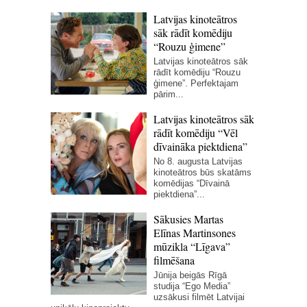
Latvijas kinoteātros
sāk rādīt komēdiju
“Rouzu ģimene”
Latvijas kinoteātros sāk
rādīt komēdiju “Rouzu
ģimene”. Perfektajam
pārim...
Latvijas kinoteātros sāk
rādīt komēdiju “Vēl
dīvaināka piektdiena”
No 8. augusta Latvijas
kinoteātros būs skatāms
komēdijas “Dīvainā
piektdiena”...
Sākusies Martas
Elīnas Martinsones
mūzikla “Līgava”
filmēšana
Jūnija beigās Rīgā
studija “Ego Media”
uzsākusi filmēt Latvijai