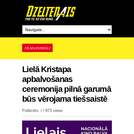
FILMAS/SERIĀLI
Lielā Kristapa
apbalvošanas
ceremonija pilnā garumā
būs vērojama tiešsaistē
Publicēts: / /
873 views