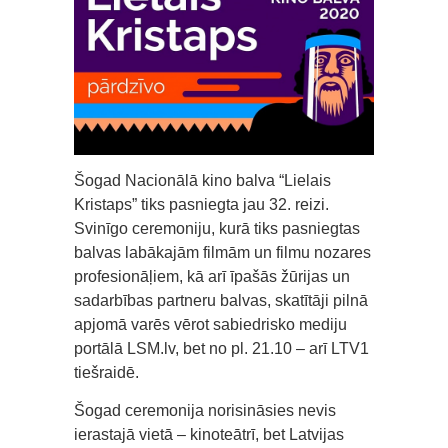
Šogad Nacionālā kino balva “Lielais
Kristaps” tiks pasniegta jau 32. reizi.
Svinīgo ceremoniju, kurā tiks pasniegtas
balvas labākajām filmām un filmu nozares
profesionāļiem, kā arī īpašās žūrijas un
sadarbības partneru balvas, skatītāji pilnā
apjomā varēs vērot sabiedrisko mediju
portālā LSM.lv, bet no pl. 21.10 – arī LTV1
tiešraidē.
Šogad ceremonija norisināsies nevis
ierastajā vietā – kinoteātrī, bet Latvijas