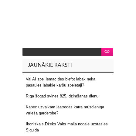
JAUNĀKIE RAKSTI
Vai AI spēj iemācīties blefot labāk nekā
pasaules labākie kāršu spēlētāji?
Rīga šogad svinēs 825. dzimšanas dienu
Kāpēc uzvalkam jāatrodas katra mūsdienīga
vīrieša garderobē?
Ikoniskais Džeks Vaits maija nogalē uzstāsies
Siguldā