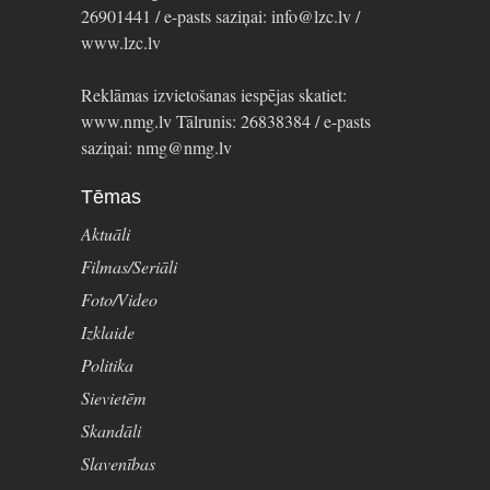
26901441 / e-pasts saziņai: info@lzc.lv /
www.lzc.lv
Reklāmas izvietošanas iespējas skatiet:
www.nmg.lv Tālrunis: 26838384 / e-pasts
saziņai: nmg@nmg.lv
Tēmas
Aktuāli
Filmas/Seriāli
Foto/Video
Izklaide
Politika
Sievietēm
Skandāli
Slavenības