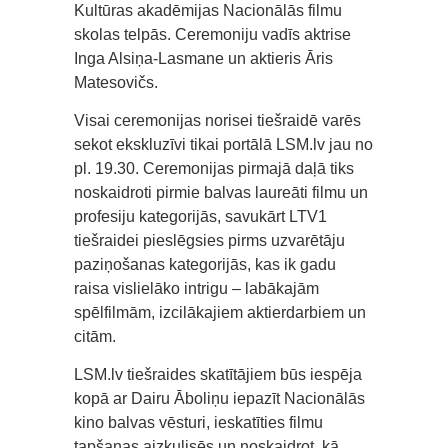
Kultūras akadēmijas Nacionālās filmu
skolas telpās. Ceremoniju vadīs aktrise
Inga Alsiņa-Lasmane un aktieris Āris
Matesovičs.
Visai ceremonijas norisei tiešraidē varēs
sekot ekskluzīvi tikai portālā LSM.lv jau no
pl. 19.30. Ceremonijas pirmajā daļā tiks
noskaidroti pirmie balvas laureāti filmu un
profesiju kategorijās, savukārt LTV1
tiešraidei pieslēgsies pirms uzvarētāju
paziņošanas kategorijās, kas ik gadu
raisa vislielāko intrigu – labākajām
spēlfilmām, izcilākajiem aktierdarbiem un
citām.
LSM.lv tiešraides skatītājiem būs iespēja
kopā ar Dairu Āboliņu iepazīt Nacionālās
kino balvas vēsturi, ieskatīties filmu
tapšanas aizkulisēs un noskaidrot, kā