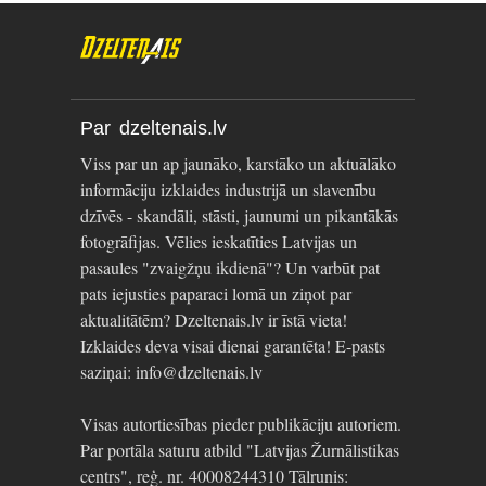
Par dzeltenais.lv
Viss par un ap jaunāko, karstāko un aktuālāko
informāciju izklaides industrijā un slavenību
dzīvēs - skandāli, stāsti, jaunumi un pikantākās
fotogrāfijas. Vēlies ieskatīties Latvijas un
pasaules "zvaigžņu ikdienā"? Un varbūt pat
pats iejusties paparaci lomā un ziņot par
aktualitātēm? Dzeltenais.lv ir īstā vieta!
Izklaides deva visai dienai garantēta! E-pasts
saziņai: info@dzeltenais.lv
Visas autortiesības pieder publikāciju autoriem.
Par portāla saturu atbild "Latvijas Žurnālistikas
centrs", reģ. nr. 40008244310 Tālrunis: