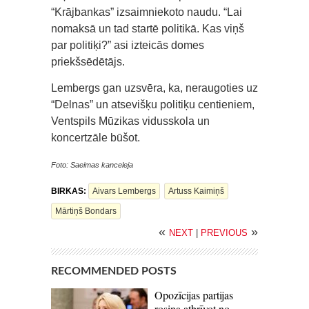
“Krājbankas” izsaimniekoto naudu. “Lai
nomaksā un tad startē politikā. Kas viņš
par politiķi?” asi izteicās domes
priekšsēdētājs.
Lembergs gan uzsvēra, ka, neraugoties uz
“Delnas” un atsevišķu politiķu centieniem,
Ventspils Mūzikas vidusskola un
koncertzāle būšot.
Foto: Saeimas kanceleja
BIRKAS:
Aivars Lembergs
Artuss Kaimiņš
Mārtiņš Bondars
«
»
NEXT
|
PREVIOUS
RECOMMENDED POSTS
Opozīcijas partijas
rosina atbrīvot no