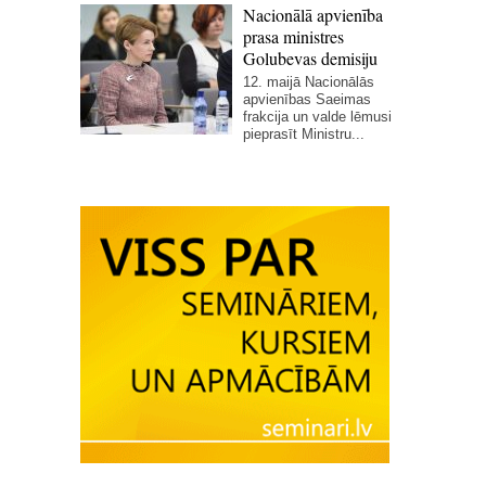
Nacionālā apvienība
prasa ministres
Golubevas demisiju
12. maijā Nacionālās
apvienības Saeimas
frakcija un valde lēmusi
pieprasīt Ministru...