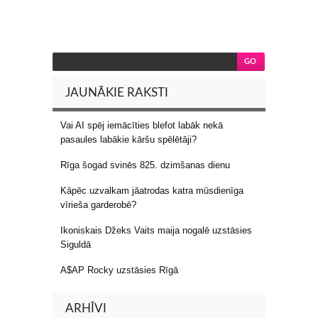
JAUNĀKIE RAKSTI
Vai AI spēj iemācīties blefot labāk nekā
pasaules labākie kāršu spēlētāji?
Rīga šogad svinēs 825. dzimšanas dienu
Kāpēc uzvalkam jāatrodas katra mūsdienīga
vīrieša garderobē?
Ikoniskais Džeks Vaits maija nogalē uzstāsies
Siguldā
A$AP Rocky uzstāsies Rīgā
ARHĪVI