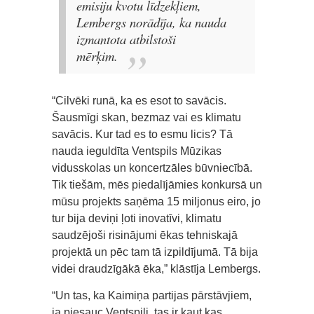
emisiju kvotu līdzekļiem,
Lembergs norādīja, ka nauda
izmantota atbilstoši
mērķim.
“Cilvēki runā, ka es esot to savācis.
Šausmīgi skan, bezmaz vai es klimatu
savācis. Kur tad es to esmu licis? Tā
nauda ieguldīta Ventspils Mūzikas
vidusskolas un koncertzāles būvniecībā.
Tik tiešām, mēs piedalījāmies konkursā un
mūsu projekts saņēma 15 miljonus eiro, jo
tur bija deviņi ļoti inovatīvi, klimatu
saudzējoši risinājumi ēkas tehniskajā
projektā un pēc tam tā izpildījumā. Tā bija
videi draudzīgākā ēka,” klāstīja Lembergs.
“Un tas, ka Kaimiņa partijas pārstāvjiem,
ja piesauc Ventspili, tas ir kaut kas