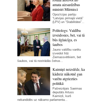
amata aizsardzības
ministri Mūrnieci
Opozīcijas partiju
“Latvijas pirmajā vietā”
(LPV) un “Stabilitātei”...
Politologs: Valdība
izveidosies, bet, vai tā
būs ilglaicīga, es
šaubos
Jauno valdību varētu
izveidot līdz
Ziemassvētkiem, bet
šaubos, vai tā nostrādās četrus...
Kaimiņš neizslēdz, ka
kādreiz nākotnē gan
varētu atgriezties
politikā
Pašreizējais Saeimas
deputāts Artuss
Kaimiņš, kurš
nekandidēs uz nākamo parlamenta...