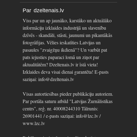
Par dzeltenais.lv
Viss par un ap jaunāko, karstāko un aktuālāko
informāciju izklaides industrijā un slavenību
dzīvēs - skandāli, stāsti, jaunumi un pikantākās
fotogrāfijas. Vēlies ieskatīties Latvijas un
pasaules "zvaigžņu ikdienā"? Un varbūt pat
pats iejusties paparaci lomā un ziņot par
aktualitātēm? Dzeltenais.lv ir īstā vieta!
Izklaides deva visai dienai garantēta! E-pasts
saziņai: info@dzeltenais.lv
Visas autortiesības pieder publikāciju autoriem.
Par portāla saturu atbild "Latvijas Žurnālistikas
centrs", reģ. nr. 40008244310 Tālrunis:
26901441 / e-pasts saziņai: info@lzc.lv /
www.lzc.lv