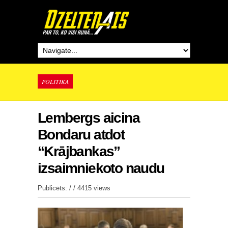
POLITIKA
Lembergs aicina
Bondaru atdot
“Krājbankas”
izsaimniekoto naudu
Publicēts: / /
4415 views