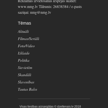
Reklāmas izvietošanas iespējas skatiet:
www.nmg.lv Tālrunis: 26838384 / e-pasts
saziņai: nmg@nmg.lv
Tēmas
Aktuāli
Filmas/Seriāli
Foto/Video
Izklaide
Politika
Sievietēm
Skandāli
Slavenības
Tautas Balss
Visas tiesības aizsargātas © dzeltenais.lv 2018