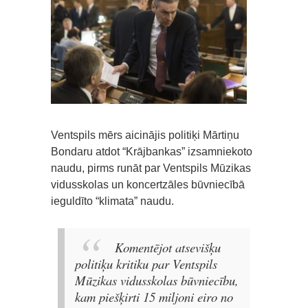
Ventspils mērs aicinājis politiķi Mārtiņu
Bondaru atdot “Krājbankas” izsamniekoto
naudu, pirms runāt par Ventspils Mūzikas
vidusskolas un koncertzāles būvniecībā
ieguldīto “klimata” naudu.
Komentējot atsevišķu
politiķu kritiku par Ventspils
Mūzikas vidusskolas būvniecību,
kam piešķirti 15 miljoni eiro no