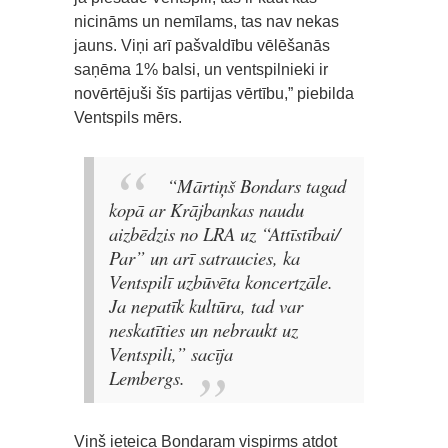
nicināms un nemīlams, tas nav nekas
jauns. Viņi arī pašvaldību vēlēšanās
saņēma 1% balsi, un ventspilnieki ir
novērtējuši šīs partijas vērtību,” piebilda
Ventspils mērs.
“Mārtiņš Bondars tagad
kopā ar Krājbankas naudu
aizbēdzis no LRA uz “Attīstībai/
Par” un arī satraucies, ka
Ventspilī uzbūvēta koncertzāle.
Ja nepatīk kultūra, tad var
neskatīties un nebraukt uz
Ventspili,” sacīja
Lembergs.
Viņš ieteica Bondaram vispirms atdot