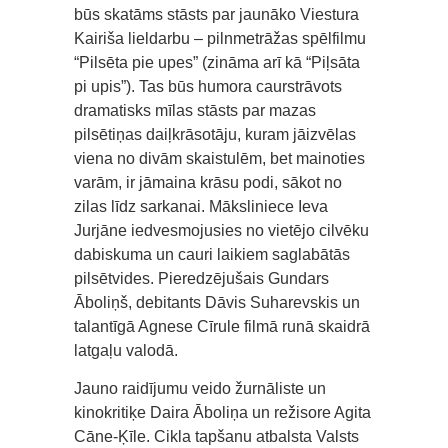
būs skatāms stāsts par jaunāko Viestura
Kairiša lieldarbu – pilnmetrāžas spēlfilmu
“Pilsēta pie upes” (zināma arī kā “Piļsāta
pi upis”). Tas būs humora caurstrāvots
dramatisks mīlas stāsts par mazas
pilsētiņas daiļkrāsotāju, kuram jāizvēlas
viena no divām skaistulēm, bet mainoties
varām, ir jāmaina krāsu podi, sākot no
zilas līdz sarkanai. Māksliniece Ieva
Jurjāne iedvesmojusies no vietējo cilvēku
dabiskuma un cauri laikiem saglabātās
pilsētvides. Pieredzējušais Gundars
Āboliņš, debitants Dāvis Suharevskis un
talantīgā Agnese Cīrule filmā runā skaidrā
latgaļu valodā.
Jauno raidījumu veido žurnāliste un
kinokritiķe Daira Āboliņa un režisore Agita
Cāne-Ķīle. Cikla tapšanu atbalsta Valsts