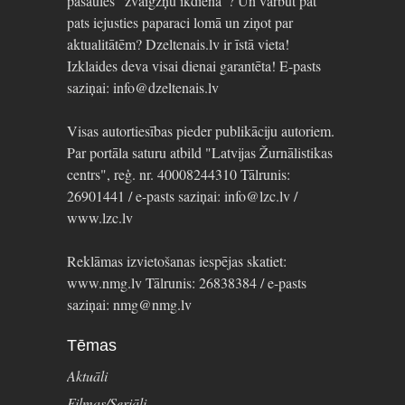
pasaules "zvaigžņu ikdienā"? Un varbūt pat
pats iejusties paparaci lomā un ziņot par
aktualitātēm? Dzeltenais.lv ir īstā vieta!
Izklaides deva visai dienai garantēta! E-pasts
saziņai: info@dzeltenais.lv
Visas autortiesības pieder publikāciju autoriem.
Par portāla saturu atbild "Latvijas Žurnālistikas
centrs", reģ. nr. 40008244310 Tālrunis:
26901441 / e-pasts saziņai: info@lzc.lv /
www.lzc.lv
Reklāmas izvietošanas iespējas skatiet:
www.nmg.lv Tālrunis: 26838384 / e-pasts
saziņai: nmg@nmg.lv
Tēmas
Aktuāli
Filmas/Seriāli