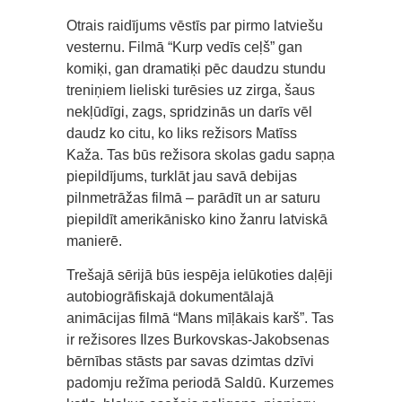
Otrais raidījums vēstīs par pirmo latviešu
vesternu. Filmā “Kurp vedīs ceļš” gan
komiķi, gan dramatiķi pēc daudzu stundu
treniņiem lieliski turēsies uz zirga, šaus
nekļūdīgi, zags, spridzinās un darīs vēl
daudz ko citu, ko liks režisors Matīss
Kaža. Tas būs režisora skolas gadu sapņa
piepildījums, turklāt jau savā debijas
pilnmetrāžas filmā – parādīt un ar saturu
piepildīt amerikānisko kino žanru latviskā
manierē.
Trešajā sērijā būs iespēja ielūkoties daļēji
autobiogrāfiskajā dokumentālajā
animācijas filmā “Mans mīļākais karš”. Tas
ir režisores Ilzes Burkovskas-Jakobsenas
bērnības stāsts par savas dzimtas dzīvi
padomju režīma periodā Saldū. Kurzemes