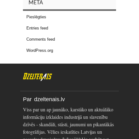
META
Pieslēgties
Entries feed
Comments feed
WordPress.org
Par dzeltenais.lv
Viss par un ap jaunāko, karstāko un aktuālāko
informāciju izklaides industrijā un slavenību
dzīvēs - skandāli, stāsti, jaunumi un pikantākās
fotogrāfijas. Vēlies ieskatīties Latvijas un