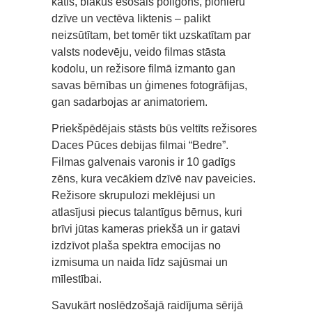
katls, blakus esošais poligons, pionieru
dzīve un vectēva liktenis – palikt
neizsūtītam, bet tomēr tikt uzskatītam par
valsts nodevēju, veido filmas stāsta
kodolu, un režisore filmā izmanto gan
savas bērnības un ģimenes fotogrāfijas,
gan sadarbojas ar animatoriem.
Priekšpēdējais stāsts būs veltīts režisores
Daces Pūces debijas filmai “Bedre”.
Filmas galvenais varonis ir 10 gadīgs
zēns, kura vecākiem dzīvē nav paveicies.
Režisore skrupulozi meklējusi un
atlasījusi piecus talantīgus bērnus, kuri
brīvi jūtas kameras priekšā un ir gatavi
izdzīvot plaša spektra emocijas no
izmisuma un naida līdz sajūsmai un
mīlestībai.
Savukārt noslēdzošajā raidījuma sērijā