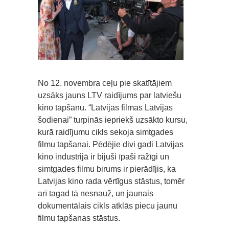
No 12. novembra ceļu pie skatītājiem
uzsāks jauns LTV raidījums par latviešu
kino tapšanu. “Latvijas filmas Latvijas
šodienai” turpinās iepriekš uzsākto kursu,
kurā raidījumu cikls sekoja simtgades
filmu tapšanai. Pēdējie divi gadi Latvijas
kino industrijā ir bijuši īpaši ražīgi un
simtgades filmu birums ir pierādījis, ka
Latvijas kino rada vērtīgus stāstus, tomēr
arī tagad tā nesnauž, un jaunais
dokumentālais cikls atklās piecu jaunu
filmu tapšanas stāstus.