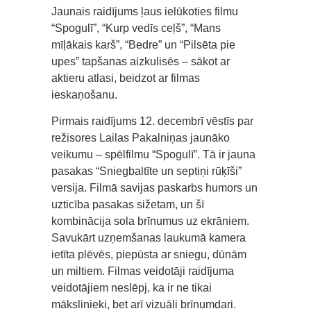
Jaunais raidījums ļaus ielūkoties filmu
“Spogulī”, “Kurp vedīs ceļš”, “Mans
mīļākais karš”, “Bedre” un “Pilsēta pie
upes” tapšanas aizkulisēs – sākot ar
aktieru atlasi, beidzot ar filmas
ieskaņošanu.
Pirmais raidījums 12. decembrī vēstīs par
režisores Lailas Pakalniņas jaunāko
veikumu – spēlfilmu “Spogulī”. Tā ir jauna
pasakas “Sniegbaltīte un septiņi rūķīši”
versija. Filmā savijas paskarbs humors un
uzticība pasakas sižetam, un šī
kombinācija sola brīnumus uz ekrāniem.
Savukārt uzņemšanas laukumā kamera
ietīta plēvēs, piepūsta ar sniegu, dūnām
un miltiem. Filmas veidotāji raidījuma
veidotājiem neslēpj, ka ir ne tikai
mākslinieki, bet arī vizuāli brīnumdari.