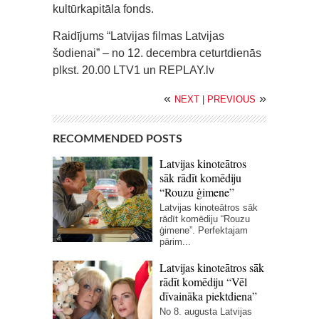
kultūrkapitāla fonds.
Raidījums “Latvijas filmas Latvijas
šodienai” – no 12. decembra ceturtdienās
plkst. 20.00 LTV1 un REPLAY.lv
«
»
NEXT
|
PREVIOUS
RECOMMENDED POSTS
Latvijas kinoteātros
sāk rādīt komēdiju
“Rouzu ģimene”
Latvijas kinoteātros sāk
rādīt komēdiju “Rouzu
ģimene”. Perfektajam
pārim...
Latvijas kinoteātros sāk
rādīt komēdiju “Vēl
dīvaināka piektdiena”
No 8. augusta Latvijas