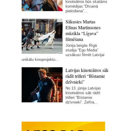
kinoteātros būs skatāms
komēdijas “Dīvainā
piektdiena”...
Sākusies Martas
Elīnas Martinsones
mūzikla “Līgava”
filmēšana
Jūnija beigās Rīgā
studija “Ego Media”
uzsākusi filmēt Latvijai
unikālu kinoprojektu...
Latvijas kinoteātros sāk
rādīt trilleri “Bīstamie
dzīvnieki”
No 13. jūnija Latvijas
kinoteātros sāk rādīt
trilleri “Bīstamie
dzīvnieki”. Zefīra...