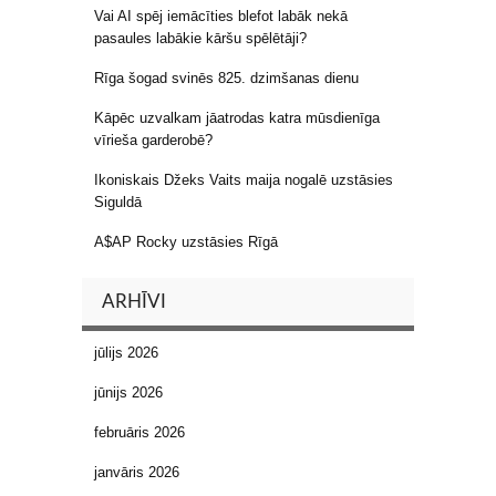
Vai AI spēj iemācīties blefot labāk nekā
pasaules labākie kāršu spēlētāji?
Rīga šogad svinēs 825. dzimšanas dienu
Kāpēc uzvalkam jāatrodas katra mūsdienīga
vīrieša garderobē?
Ikoniskais Džeks Vaits maija nogalē uzstāsies
Siguldā
A$AP Rocky uzstāsies Rīgā
ARHĪVI
jūlijs 2026
jūnijs 2026
februāris 2026
janvāris 2026