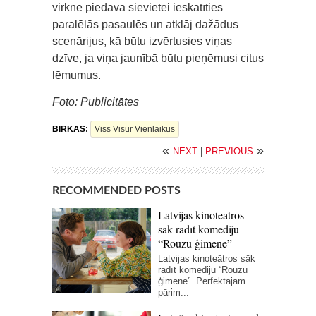
virkne piedāvā sievietei ieskatīties
paralēlās pasaulēs un atklāj dažādus
scenārijus, kā būtu izvērtusies viņas
dzīve, ja viņa jaunībā būtu pieņēmusi citus
lēmumus.
Foto: Publicitātes
BIRKAS:
Viss Visur Vienlaikus
«
»
NEXT
|
PREVIOUS
RECOMMENDED POSTS
Latvijas kinoteātros
sāk rādīt komēdiju
“Rouzu ģimene”
Latvijas kinoteātros sāk
rādīt komēdiju “Rouzu
ģimene”. Perfektajam
pārim...