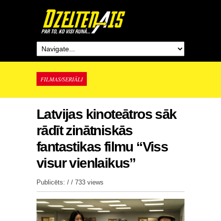
FILMAS/SERIĀLI
Latvijas kinoteātros sāk
rādīt zinātniskās
fantastikas filmu “Viss
visur vienlaikus”
Publicēts: / /
733 views