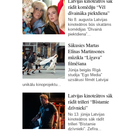
Latvijas kinoteātros sāk
rādīt komēdiju “Vēl
dīvaināka piektdiena”
No 8. augusta Latvijas
kinoteātros būs skatāms
komēdijas “Dīvainā
piektdiena”...
Sākusies Martas
Elīnas Martinsones
mūzikla “Līgava”
filmēšana
Jūnija beigās Rīgā
studija “Ego Media”
uzsākusi filmēt Latvijai
unikālu kinoprojektu...
Latvijas kinoteātros sāk
rādīt trilleri “Bīstamie
dzīvnieki”
No 13. jūnija Latvijas
kinoteātros sāk rādīt
trilleri “Bīstamie
dzīvnieki”. Zefīra...