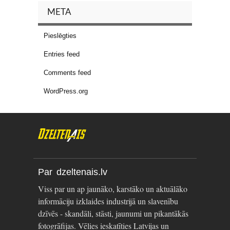
META
Pieslēgties
Entries feed
Comments feed
WordPress.org
Par dzeltenais.lv
Viss par un ap jaunāko, karstāko un aktuālāko
informāciju izklaides industrijā un slavenību
dzīvēs - skandāli, stāsti, jaunumi un pikantākās
fotogrāfijas. Vēlies ieskatīties Latvijas un