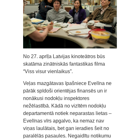
No 27. aprīļa Latvijas kinoteātros būs
skatāma zinātniskās fantastikas filma
“Viss visur vienlaikus”.
Veļas mazgātavas īpašniece Evelīna ne
pārāk spīdoši orientējas finansēs un ir
nonākusi nodokļu inspektores
nežēlastībā. Kādā no vizītēm nodokļu
departamentā notiek neparastas lietas –
Evelīnas vīrs apgalvo, ka nemaz nav
viņas laulātais, bet gan ieradies šeit no
paralēlās pasaules. Negaidītu notikumu