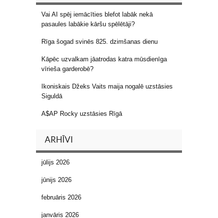
Vai AI spēj iemācīties blefot labāk nekā
pasaules labākie kāršu spēlētāji?
Rīga šogad svinēs 825. dzimšanas dienu
Kāpēc uzvalkam jāatrodas katra mūsdienīga
vīrieša garderobē?
Ikoniskais Džeks Vaits maija nogalē uzstāsies
Siguldā
A$AP Rocky uzstāsies Rīgā
ARHĪVI
jūlijs 2026
jūnijs 2026
februāris 2026
janvāris 2026