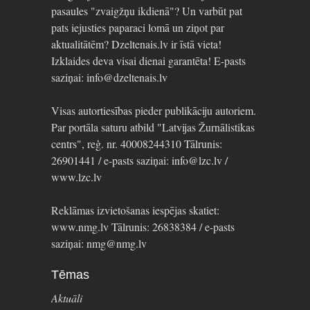
pasaules "zvaigžņu ikdienā"? Un varbūt pat
pats iejusties paparaci lomā un ziņot par
aktualitātēm? Dzeltenais.lv ir īstā vieta!
Izklaides deva visai dienai garantēta! E-pasts
saziņai: info@dzeltenais.lv
Visas autortiesības pieder publikāciju autoriem.
Par portāla saturu atbild "Latvijas Žurnālistikas
centrs", reģ. nr. 40008244310 Tālrunis:
26901441 / e-pasts saziņai: info@lzc.lv /
www.lzc.lv
Reklāmas izvietošanas iespējas skatiet:
www.nmg.lv Tālrunis: 26838384 / e-pasts
saziņai: nmg@nmg.lv
Tēmas
Aktuāli