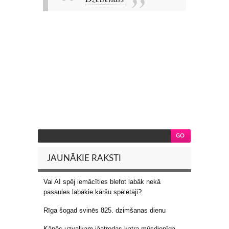
JAUNĀKIE RAKSTI
Vai AI spēj iemācīties blefot labāk nekā
pasaules labākie kāršu spēlētāji?
Rīga šogad svinēs 825. dzimšanas dienu
Kāpēc uzvalkam jāatrodas katra mūsdienīga