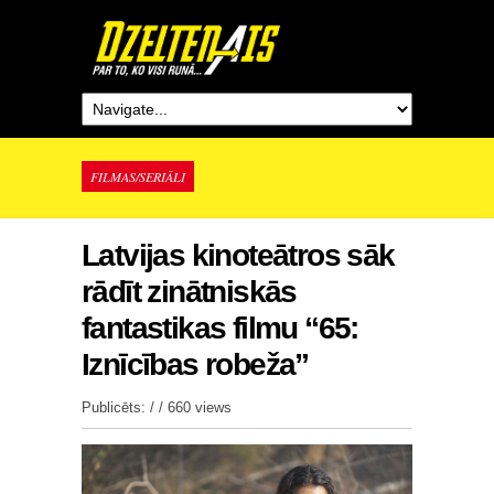
FILMAS/SERIĀLI
Latvijas kinoteātros sāk
rādīt zinātniskās
fantastikas filmu “65:
Iznīcības robeža”
Publicēts: / /
660 views