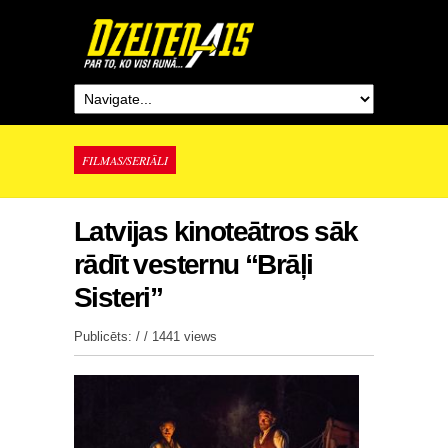
FILMAS/SERIĀLI
Latvijas kinoteātros sāk
rādīt vesternu “Brāļi
Sisteri”
Publicēts: / /
1441 views