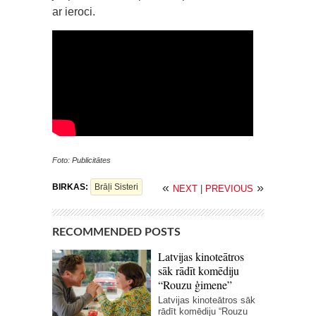
ar ieroci.
Foto: Publicitātes
«
»
BIRKAS:
Brāļi Sisteri
NEXT
|
PREVIOUS
RECOMMENDED POSTS
Latvijas kinoteātros
sāk rādīt komēdiju
“Rouzu ģimene”
Latvijas kinoteātros sāk
rādīt komēdiju “Rouzu