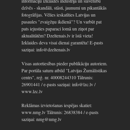
informāciju izklaides industrijā un slavenību
dzīvēs - skandāli, stāsti, jaunumi un pikantākās
fotogrāfijas. Vēlies ieskatīties Latvijas un
pasaules "zvaigžņu ikdienā"? Un varbūt pat
pats iejusties paparaci lomā un ziņot par
aktualitātēm? Dzeltenais.lv ir īstā vieta!
Izklaides deva visai dienai garantēta! E-pasts
saziņai: info@dzeltenais.lv
Visas autortiesības pieder publikāciju autoriem.
Par portāla saturu atbild "Latvijas Žurnālistikas
centrs", reģ. nr. 40008244310 Tālrunis:
26901441 / e-pasts saziņai: info@lzc.lv /
www.lzc.lv
Reklāmas izvietošanas iespējas skatiet:
www.nmg.lv Tālrunis: 26838384 / e-pasts
saziņai: nmg@nmg.lv