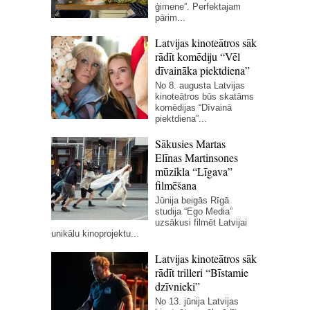
ģimene”. Perfektajam
pārim...
Latvijas kinoteātros sāk
rādīt komēdiju “Vēl
dīvaināka piektdiena”
No 8. augusta Latvijas
kinoteātros būs skatāms
komēdijas “Dīvainā
piektdiena”...
Sākusies Martas
Elīnas Martinsones
mūzikla “Līgava”
filmēšana
Jūnija beigās Rīgā
studija “Ego Media”
uzsākusi filmēt Latvijai
unikālu kinoprojektu...
Latvijas kinoteātros sāk
rādīt trilleri “Bīstamie
dzīvnieki”
No 13. jūnija Latvijas