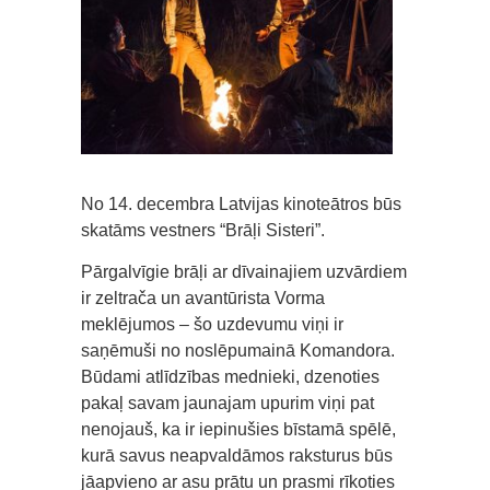
No 14. decembra Latvijas kinoteātros būs
skatāms vestners “Brāļi Sisteri”.
Pārgalvīgie brāļi ar dīvainajiem uzvārdiem
ir zeltrača un avantūrista Vorma
meklējumos – šo uzdevumu viņi ir
saņēmuši no noslēpumainā Komandora.
Būdami atlīdzības mednieki, dzenoties
pakaļ savam jaunajam upurim viņi pat
nenojauš, ka ir iepinušies bīstamā spēlē,
kurā savus neapvaldāmos raksturus būs
jāapvieno ar asu prātu un prasmi rīkoties