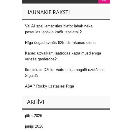
JAUNĀKIE RAKSTI
Vai AI spēj iemācīties blefot labāk nekā
pasaules labākie kāršu spēlētāji?
Rīga šogad svinēs 825. dzimšanas dienu
Kāpēc uzvalkam jāatrodas katra mūsdienīga
vīrieša garderobē?
Ikoniskais Džeks Vaits maija nogalē uzstāsies
Siguldā
A$AP Rocky uzstāsies Rīgā
ARHĪVI
jūlijs 2026
jūnijs 2026