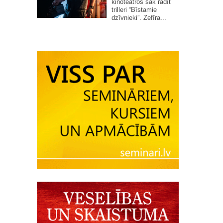
kinoteātros sāk rādīt
trilleri “Bīstamie
dzīvnieki”. Zefīra...