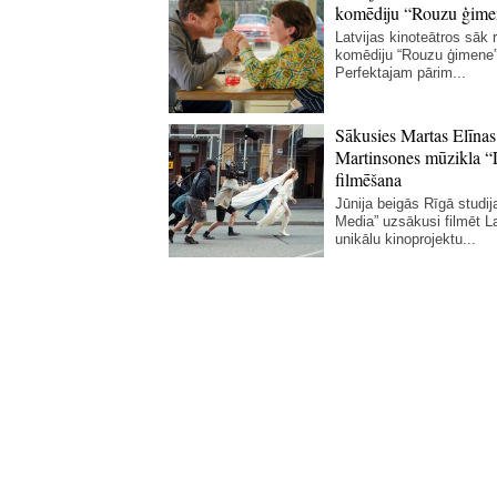
komēdiju “Rouzu ģime
Latvijas kinoteātros sāk r
komēdiju “Rouzu ģimene”
Perfektajam pārim...
Sākusies Martas Elīnas
Martinsones mūzikla “
filmēšana
Jūnija beigās Rīgā studij
Media” uzsākusi filmēt La
unikālu kinoprojektu...