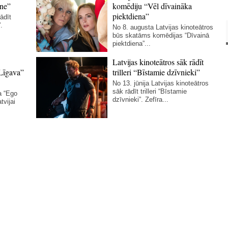
ne”
komēdiju “Vēl dīvaināka
piektdiena”
ādīt
.
No 8. augusta Latvijas kinoteātros
būs skatāms komēdijas “Dīvainā
piektdiena”...
Latvijas kinoteātros sāk rādīt
Līgava”
trilleri “Bīstamie dzīvnieki”
No 13. jūnija Latvijas kinoteātros
sāk rādīt trilleri “Bīstamie
a “Ego
dzīvnieki”. Zefīra...
tvijai