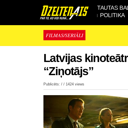
TAUTAS BA
POLITIKA
FILMAS/SERIĀLI
Latvijas kinoteātro
“Ziņotājs”
Publicēts: / /
1424 views