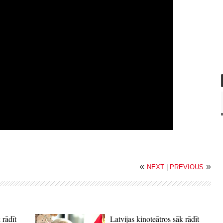
«
»
NEXT
|
PREVIOUS
 rādīt
Latvijas kinoteātros sāk rādīt