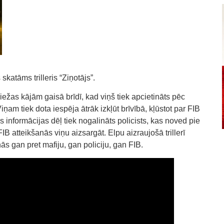
katāms trilleris “Ziņotājs”.
ežas kājām gaisā brīdī, kad viņš tiek apcietināts pēc
iņam tiek dota iespēja ātrāk izkļūt brīvībā, kļūstot par FIB
 informācijas dēļ tiek nogalināts policists, kas noved pie
B atteikšanās viņu aizsargāt. Elpu aizraujošā trillerī
s gan pret mafiju, gan policiju, gan FIB.