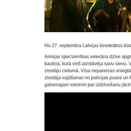
No 27. septembra Latvijas kinoteātros būs s
Armijas specvienības veterāna dzīve apgri
kautiņa, kurā viņš aizstāvēja savu sievu. V
ziņotāju cietumā. Viņa nepareizas sniegtās
ziņotāja vajāšanas no policijas puses un FI
galvenajam varonim par izdzīvošanu jācīnā