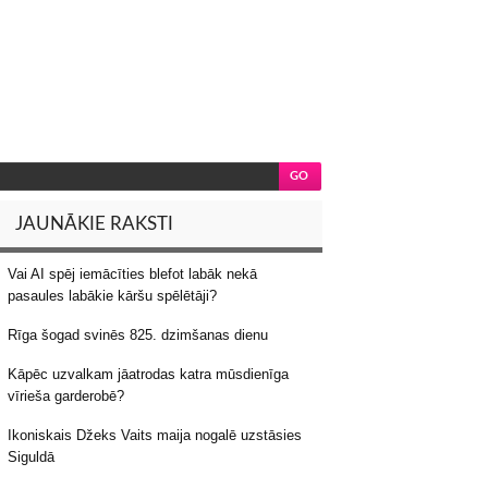
JAUNĀKIE RAKSTI
Vai AI spēj iemācīties blefot labāk nekā
pasaules labākie kāršu spēlētāji?
Rīga šogad svinēs 825. dzimšanas dienu
Kāpēc uzvalkam jāatrodas katra mūsdienīga
vīrieša garderobē?
Ikoniskais Džeks Vaits maija nogalē uzstāsies
Siguldā